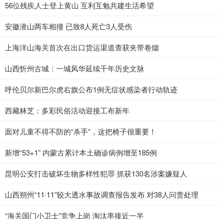
56位残疾人士登上黄山 互利互勉共建生活希望
安徽潜山两车相撞 已致8人死亡3人受伤
上海洋山海关首次在出口货运渠道查获夹带卷烟
山西忻州古城：一城风华延续千年历史文脉
呼伦贝尔新巴尔虎右旗公布1例无症状感染者行动轨迹
西藏林芝：多彩民俗活动迎接工布新年
面对儿童不得不防的“杀手”，这把椅子很重要！
新增“53+1” 内蒙古累计本土确诊病例增至185例
昆明公安打击破坏生物多样性犯罪 抓获130名涉案嫌疑人
山西朔州“11·11”较大透水事故调查报告发布 对38人问责处理
“海关国门小卫士”竞争上岗 淘汰率接近一半