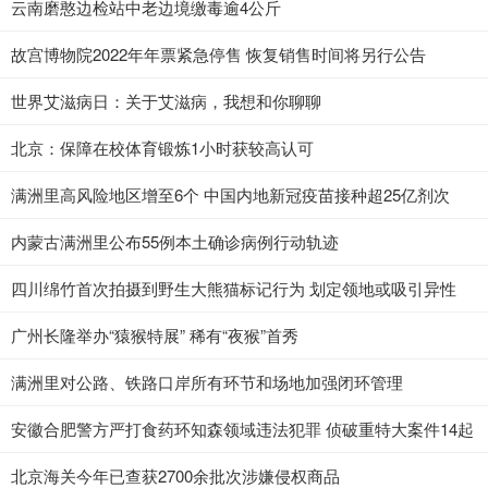
云南磨憨边检站中老边境缴毒逾4公斤
故宫博物院2022年年票紧急停售 恢复销售时间将另行公告
世界艾滋病日：关于艾滋病，我想和你聊聊
北京：保障在校体育锻炼1小时获较高认可
满洲里高风险地区增至6个 中国内地新冠疫苗接种超25亿剂次
内蒙古满洲里公布55例本土确诊病例行动轨迹
四川绵竹首次拍摄到野生大熊猫标记行为 划定领地或吸引异性
广州长隆举办“猿猴特展” 稀有“夜猴”首秀
满洲里对公路、铁路口岸所有环节和场地加强闭环管理
安徽合肥警方严打食药环知森领域违法犯罪 侦破重特大案件14起
北京海关今年已查获2700余批次涉嫌侵权商品