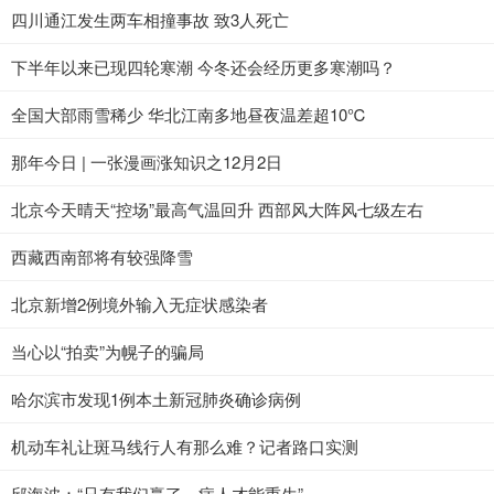
四川通江发生两车相撞事故 致3人死亡
下半年以来已现四轮寒潮 今冬还会经历更多寒潮吗？
全国大部雨雪稀少 华北江南多地昼夜温差超10℃
那年今日 | 一张漫画涨知识之12月2日
北京今天晴天“控场”最高气温回升 西部风大阵风七级左右
西藏西南部将有较强降雪
北京新增2例境外输入无症状感染者
当心以“拍卖”为幌子的骗局
哈尔滨市发现1例本土新冠肺炎确诊病例
机动车礼让斑马线行人有那么难？记者路口实测
邱海波：“只有我们赢了，病人才能重生”