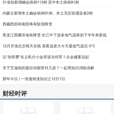
31省份新增确诊病例113例 其中本土病例91例
内蒙古新增本土确诊病例91例、本土无症状感染者2例
西藏西部和南部将有较强降雪
黑龙江西藏等地有降雪 长江中下游多地气温将创下半年来新低
12月开场北京晴天在线 昼夜温差大今天最低气温仅-5℃
以“加班费”名义私分小金库该当何罪？从金健案说起
关于艾滋病的题目你能答对几道？一起用知识消除误解
那年今日 | 一张漫画涨知识之12月1日
财经时评