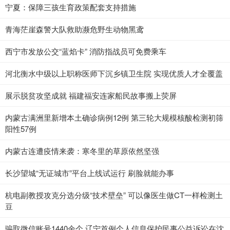
宁夏：保障三孩生育政策配套支持措施
青海茫崖森警大队救助濒危野生动物黑鸢
西宁市发放公交“蓝焰卡” 消防指战员可免费乘车
河北衡水中级以上职称医师下沉乡镇卫生院 实现优质人才全覆盖
展示脱贫攻坚成就 福建福安连家船民故事搬上荧屏
内蒙古满洲里新增本土确诊病例12例 第三轮大规模核酸检测初筛
阳性57例
内蒙古连遭疫情来袭：寒冬里的草原依然坚强
长沙望城“无证城市”平台上线试运行 刷脸就能办事
杭电副教授攻克分选分级“技术壁垒” 可以像医生做CT一样检测土
豆
骗取微信账号1440余个 辽宁首例个人信息保护民事公益诉讼在沈