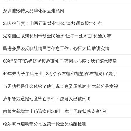
深圳摧毁特大品牌化妆品走私网
28人被问责！山西石港煤业“3·25”事故调查报告公布
湖南韶山以河长制带动全民治水 让每一处水面“长治久清”
民进会员谈反映社情民意信息工作：心怀大我 敢讲实情
80岁“留守”奶奶短视频诉孤独 千万网友心疼：我们陪您唠嗑
40年来为子弟兵送出1.3万余双布鞋和鞋垫的“布鞋奶奶”走了
当男幼师是什么体验？他们说：有委屈尴尬 但大部分是幸福
庐阳警方通报幼童坠亡事件：嫌疑人已被刑拘
内蒙古新增本土确诊病例53例、本土无症状感染者1例
哈尔滨市启动部分地区第一轮全员核酸检测