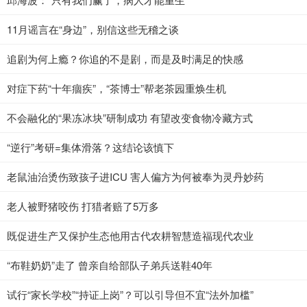
11月谣言在“身边”，别信这些无稽之谈
追剧为何上瘾？你追的不是剧，而是及时满足的快感
对症下药“十年痼疾”，“茶博士”帮老茶园重焕生机
不会融化的“果冻冰块”研制成功 有望改变食物冷藏方式
“逆行”考研=集体滑落？这结论该慎下
老鼠油治烫伤致孩子进ICU 害人偏方为何被奉为灵丹妙药
老人被野猪咬伤 打猎者赔了5万多
既促进生产又保护生态他用古代农耕智慧造福现代农业
“布鞋奶奶”走了 曾亲自给部队子弟兵送鞋40年
试行“家长学校”“持证上岗”？可以引导但不宜“法外加槛”