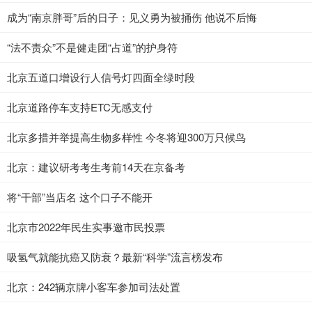
成为“南京胖哥”后的日子：见义勇为被捅伤 他说不后悔
“法不责众”不是健走团“占道”的护身符
北京五道口增设行人信号灯四面全绿时段
北京道路停车支持ETC无感支付
北京多措并举提高生物多样性 今冬将迎300万只候鸟
北京：建议研考考生考前14天在京备考
将“干部”当店名 这个口子不能开
北京市2022年民生实事邀市民投票
吸氢气就能抗癌又防衰？最新“科学”流言榜发布
北京：242辆京牌小客车参加司法处置