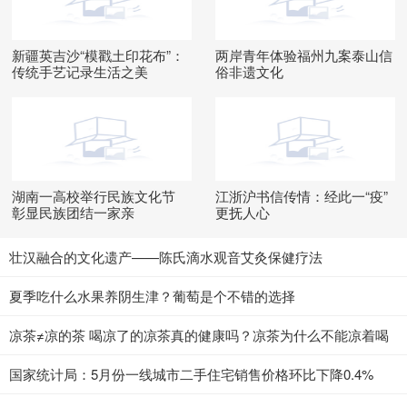
新疆英吉沙“模戳土印花布”：
两岸青年体验福州九案泰山信
传统手艺记录生活之美
俗非遗文化
湖南一高校举行民族文化节
江浙沪书信传情：经此一“疫”
彰显民族团结一家亲
更抚人心
壮汉融合的文化遗产——陈氏滴水观音艾灸保健疗法
夏季吃什么水果养阴生津？葡萄是个不错的选择
凉茶≠凉的茶 喝凉了的凉茶真的健康吗？凉茶为什么不能凉着喝
国家统计局：5月份一线城市二手住宅销售价格环比下降0.4%