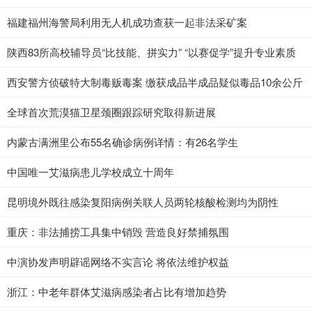
福建福州海警局利用无人机成功查获一起非法采矿案
陕西83所高校辅导员“比技能、拼实力” “以赛促学”提升专业素质
西安警方侦破特大制毒贩毒案 缴获成品半成品疑似毒品10余公斤
全球首次荒漠猫卫星颈圈跟踪研究取得新进展
内蒙古满洲里公布55名确诊病例详情：有26名学生
中国唯一艾滋病患儿学校成立十周年
昆明境外既往感染复阳病例关联人员两轮核酸检测均为阴性
重庆：非法捕捞工具集中销毁 营造良好禁捕氛围
中演协发声明辟谣网络不实言论 将依法维护权益
浙江：中老年群体艾滋病感染者占比有增加趋势