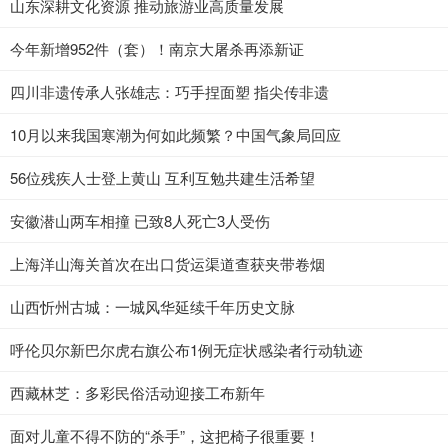
山东深耕文化资源 推动旅游业高质量发展
今年新增952件（套）！南京大屠杀再添新证
四川非遗传承人张雄志：巧手捏面塑 指尖传非遗
10月以来我国寒潮为何如此频繁？中国气象局回应
56位残疾人士登上黄山 互利互勉共建生活希望
安徽潜山两车相撞 已致8人死亡3人受伤
上海洋山海关首次在出口货运渠道查获夹带卷烟
山西忻州古城：一城风华延续千年历史文脉
呼伦贝尔新巴尔虎右旗公布1例无症状感染者行动轨迹
西藏林芝：多彩民俗活动迎接工布新年
面对儿童不得不防的“杀手”，这把椅子很重要！