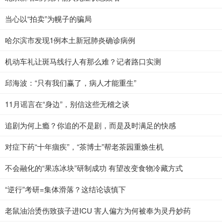
当心以“拍卖”为幌子的骗局
哈尔滨市发现1例本土新冠肺炎确诊病例
机动车礼让斑马线行人有那么难？记者路口实测
邱海波：“只有我们赢了，病人才能重生”
11月谣言在“身边”，别信这些无稽之谈
追剧为何上瘾？你追的不是剧，而是及时满足的快感
对症下药“十年痼疾”，“茶博士”帮老茶园重焕生机
不会融化的“果冻冰块”研制成功 有望改变食物冷藏方式
“逆行”考研=集体滑落？这结论该慎下
老鼠油治烫伤致孩子进ICU 害人偏方为何被奉为灵丹妙药