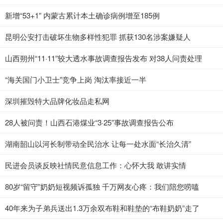
新增“53+1” 内蒙古累计本土确诊病例增至185例
昆明公安打击破坏生物多样性犯罪 抓获130名涉案嫌疑人
山西朔州“11·11”较大透水事故调查报告发布 对38人问责处理
“海关国门小卫士”竞争上岗 淘汰率接近一半
深圳摧毁特大品牌化妆品走私网
28人被问责！山西石港煤业“3·25”事故调查报告公布
湖南韶山以河长制带动全民治水 让每一处水面“长治久清”
民进会员谈反映社情民意信息工作：心怀大我 敢讲实情
80岁“留守”奶奶短视频诉孤独 千万网友心疼：我们陪您唠嗑
40年来为子弟兵送出1.3万余双布鞋和鞋垫的“布鞋奶奶”走了