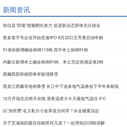
新闻资讯
崇信县“四项”措施靶向发力 促进新业态群体充分就业
更多老字号企业开始竞速IPO 8月22日五芳斋启动申购
31省份新增确诊病例113例 其中本土病例91例
内蒙古新增本土确诊病例91例、本土无症状感染者2例
西藏西部和南部将有较强降雪
黑龙江西藏等地有降雪 长江中下游多地气温将创下半年来新低
12月开场北京晴天在线 昼夜温差大今天最低气温仅-5℃
以“加班费”名义私分小金库该当何罪？从金健案说起
关于艾滋病的题目你能答对几道？一起用知识消除误解