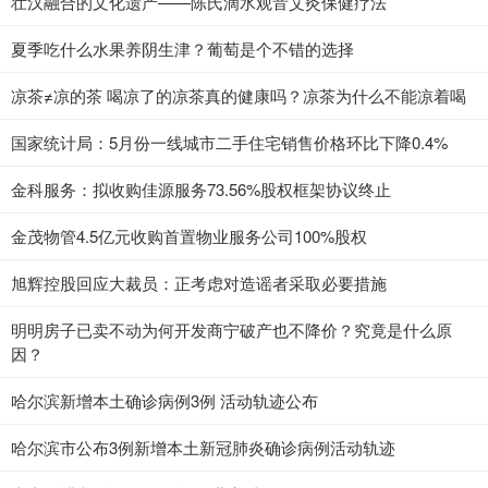
壮汉融合的文化遗产——陈氏滴水观音艾灸保健疗法
夏季吃什么水果养阴生津？葡萄是个不错的选择
凉茶≠凉的茶 喝凉了的凉茶真的健康吗？凉茶为什么不能凉着喝
国家统计局：5月份一线城市二手住宅销售价格环比下降0.4%
金科服务：拟收购佳源服务73.56%股权框架协议终止
金茂物管4.5亿元收购首置物业服务公司100%股权
旭辉控股回应大裁员：正考虑对造谣者采取必要措施
明明房子已卖不动为何开发商宁破产也不降价？究竟是什么原
因？
哈尔滨新增本土确诊病例3例 活动轨迹公布
哈尔滨市公布3例新增本土新冠肺炎确诊病例活动轨迹