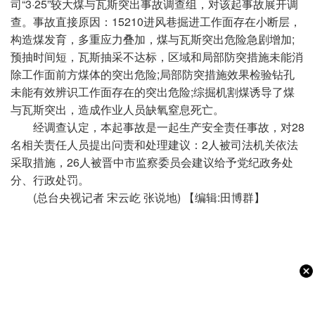
司“3·25”较大煤与瓦斯突出事故调查组，对该起事故展开调
查。事故直接原因：15210进风巷掘进工作面存在小断层，
构造煤发育，多重应力叠加，煤与瓦斯突出危险急剧增加;
预抽时间短，瓦斯抽采不达标，区域和局部防突措施未能消
除工作面前方煤体的突出危险;局部防突措施效果检验钻孔
未能有效辨识工作面存在的突出危险;综掘机割煤诱导了煤
与瓦斯突出，造成作业人员缺氧窒息死亡。
经调查认定，本起事故是一起生产安全责任事故，对28
名相关责任人员提出问责和处理建议：2人被司法机关依法
采取措施，26人被晋中市监察委员会建议给予党纪政务处
分、行政处罚。
(总台央视记者 宋云屹 张说地) 【编辑:田博群】