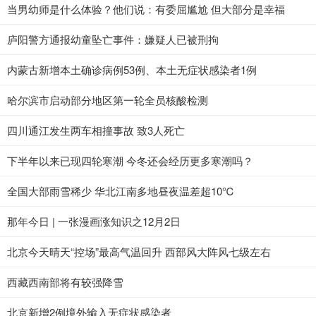
当男幼师是什么体验？他们说：有委屈尴尬 但大部分是幸福
庐阳警方通报幼童坠亡事件：嫌疑人已被刑拘
内蒙古新增本土确诊病例53例、本土无症状感染者1例
哈尔滨市启动部分地区第一轮全员核酸检测
四川通江发生两车相撞事故 致3人死亡
下半年以来已现四轮寒潮 今冬还会经历更多寒潮吗？
全国大部雨雪稀少 华北江南多地昼夜温差超10℃
那年今日 | 一张漫画涨知识之12月2日
北京今天晴天“控场”最高气温回升 西部风大阵风七级左右
西藏西南部将有较强降雪
北京新增2例境外输入无症状感染者