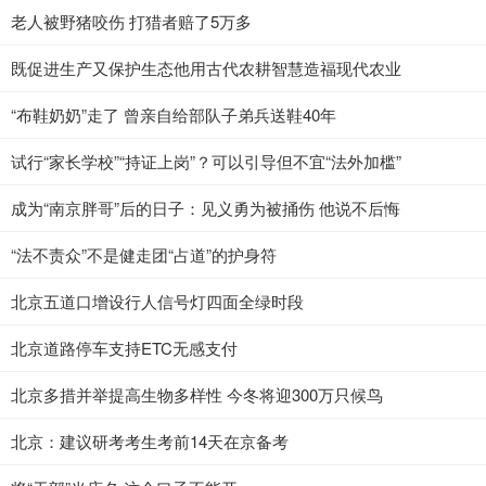
老人被野猪咬伤 打猎者赔了5万多
既促进生产又保护生态他用古代农耕智慧造福现代农业
“布鞋奶奶”走了 曾亲自给部队子弟兵送鞋40年
试行“家长学校”“持证上岗”？可以引导但不宜“法外加槛”
成为“南京胖哥”后的日子：见义勇为被捅伤 他说不后悔
“法不责众”不是健走团“占道”的护身符
北京五道口增设行人信号灯四面全绿时段
北京道路停车支持ETC无感支付
北京多措并举提高生物多样性 今冬将迎300万只候鸟
北京：建议研考考生考前14天在京备考