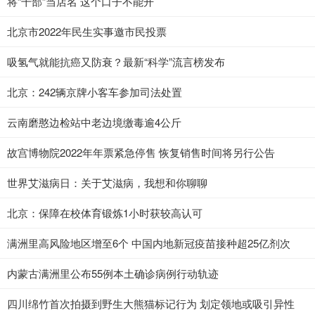
将“干部”当店名 这个口子不能开
北京市2022年民生实事邀市民投票
吸氢气就能抗癌又防衰？最新“科学”流言榜发布
北京：242辆京牌小客车参加司法处置
云南磨憨边检站中老边境缴毒逾4公斤
故宫博物院2022年年票紧急停售 恢复销售时间将另行公告
世界艾滋病日：关于艾滋病，我想和你聊聊
北京：保障在校体育锻炼1小时获较高认可
满洲里高风险地区增至6个 中国内地新冠疫苗接种超25亿剂次
内蒙古满洲里公布55例本土确诊病例行动轨迹
四川绵竹首次拍摄到野生大熊猫标记行为 划定领地或吸引异性