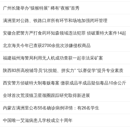
广州长隆举办“猿猴特展” 稀有“夜猴”首秀
满洲里对公路、铁路口岸所有环节和场地加强闭环管理
安徽合肥警方严打食药环知森领域违法犯罪 侦破重特大案件14起
北京海关今年已查获2700余批次涉嫌侵权商品
福建福州海警局利用无人机成功查获一起非法采矿案
陕西83所高校辅导员“比技能、拼实力” “以赛促学”提升专业素质
西安警方侦破特大制毒贩毒案 缴获成品半成品疑似毒品10余公斤
全球首次荒漠猫卫星颈圈跟踪研究取得新进展
内蒙古满洲里公布55名确诊病例详情：有26名学生
中国唯一艾滋病患儿学校成立十周年