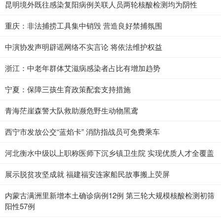
昆明境外既往感染复阳病例关联人员两轮核酸检测均为阴性
重庆：非法捕捞工具集中销毁 营造良好禁捕氛围
中演协发声明辟谣网络不实言论 将依法维护权益
浙江：中老年群体艾滋病感染者占比有增加趋势
宁夏：保障三孩生育政策配套支持措施
青海茫崖森警大队救助濒危野生动物黑鸢
西宁市发放公交“蓝焰卡” 消防指战员可免费乘车
河北衡水中级以上职称医师下沉乡镇卫生院 实现优质人才全覆盖
展示脱贫攻坚成就 福建福安连家船民故事搬上荧屏
内蒙古满洲里新增本土确诊病例12例 第三轮大规模核酸检测初筛
阳性57例