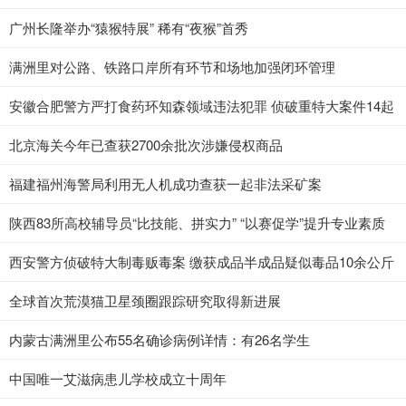
广州长隆举办“猿猴特展” 稀有“夜猴”首秀
满洲里对公路、铁路口岸所有环节和场地加强闭环管理
安徽合肥警方严打食药环知森领域违法犯罪 侦破重特大案件14起
北京海关今年已查获2700余批次涉嫌侵权商品
福建福州海警局利用无人机成功查获一起非法采矿案
陕西83所高校辅导员“比技能、拼实力” “以赛促学”提升专业素质
西安警方侦破特大制毒贩毒案 缴获成品半成品疑似毒品10余公斤
全球首次荒漠猫卫星颈圈跟踪研究取得新进展
内蒙古满洲里公布55名确诊病例详情：有26名学生
中国唯一艾滋病患儿学校成立十周年