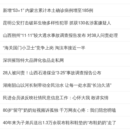
新增“53+1” 内蒙古累计本土确诊病例增至185例
昆明公安打击破坏生物多样性犯罪 抓获130名涉案嫌疑人
山西朔州“11·11”较大透水事故调查报告发布 对38人问责处理
“海关国门小卫士”竞争上岗 淘汰率接近一半
深圳摧毁特大品牌化妆品走私网
28人被问责！山西石港煤业“3·25”事故调查报告公布
湖南韶山以河长制带动全民治水 让每一处水面“长治久清”
民进会员谈反映社情民意信息工作：心怀大我 敢讲实情
80岁“留守”奶奶短视频诉孤独 千万网友心疼：我们陪您唠嗑
40年来为子弟兵送出1.3万余双布鞋和鞋垫的“布鞋奶奶”走了