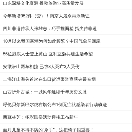
山东深耕文化资源 推动旅游业高质量发展
今年新增952件（套）！南京大屠杀再添新证
四川非遗传承人张雄志：巧手捏面塑 指尖传非遗
10月以来我国寒潮为何如此频繁？中国气象局回应
56位残疾人士登上黄山 互利互勉共建生活希望
安徽潜山两车相撞 已致8人死亡3人受伤
上海洋山海关首次在出口货运渠道查获夹带卷烟
山西忻州古城：一城风华延续千年历史文脉
呼伦贝尔新巴尔虎右旗公布1例无症状感染者行动轨迹
西藏林芝：多彩民俗活动迎接工布新年
面对儿童不得不防的“杀手”，这把椅子很重要！