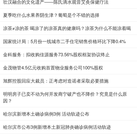
壮汉融合的文化遗产——陈氏滴水观音艾灸保健疗法
夏季吃什么水果养阴生津？葡萄是个不错的选择
凉茶≠凉的茶 喝凉了的凉茶真的健康吗？凉茶为什么不能凉着喝
国家统计局：5月份一线城市二手住宅销售价格环比下降0.4%
金科服务：拟收购佳源服务73.56%股权框架协议终止
金茂物管4.5亿元收购首置物业服务公司100%股权
旭辉控股回应大裁员：正考虑对造谣者采取必要措施
明明房子已卖不动为何开发商宁破产也不降价？究竟是什么原
因？
哈尔滨新增本土确诊病例3例 活动轨迹公布
哈尔滨市公布3例新增本土新冠肺炎确诊病例活动轨迹