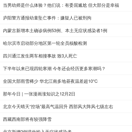
当男幼师是什么体验？他们说：有委屈尴尬 但大部分是幸福
庐阳警方通报幼童坠亡事件：嫌疑人已被刑拘
内蒙古新增本土确诊病例53例、本土无症状感染者1例
哈尔滨市启动部分地区第一轮全员核酸检测
四川通江发生两车相撞事故 致3人死亡
下半年以来已现四轮寒潮 今冬还会经历更多寒潮吗？
全国大部雨雪稀少 华北江南多地昼夜温差超10℃
那年今日 | 一张漫画涨知识之12月2日
北京今天晴天“控场”最高气温回升 西部风大阵风七级左右
西藏西南部将有较强降雪
北京新增2例境外输入无症状感染者