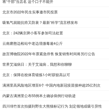
将“干部”当店名 这个口子不能开
北京市2022年民生实事邀市民投票
吸氢气就能抗癌又防衰？最新“科学”流言榜发布
北京：242辆京牌小客车参加司法处置
云南磨憨边检站中老边境缴毒逾4公斤
故宫博物院2022年年票紧急停售 恢复销售时间将另行公告
世界艾滋病日：关于艾滋病，我想和你聊聊
北京：保障在校体育锻炼1小时获较高认可
满洲里高风险地区增至6个 中国内地新冠疫苗接种超25亿剂次
内蒙古满洲里公布55例本土确诊病例行动轨迹
四川绵竹首次拍摄到野生大熊猫标记行为 划定领地或吸引异性