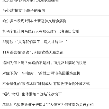
当心以“拍卖”为幌子的骗局
哈尔滨市发现1例本土新冠肺炎确诊病例
机动车礼让斑马线行人有那么难？记者路口实测
邱海波：“只有我们赢了，病人才能重生”
11月谣言在“身边”，别信这些无稽之谈
追剧为何上瘾？你追的不是剧，而是及时满足的快感
对症下药“十年痼疾”，“茶博士”帮老茶园重焕生机
不会融化的“果冻冰块”研制成功 有望改变食物冷藏方式
“逆行”考研=集体滑落？这结论该慎下
老鼠油治烫伤致孩子进ICU 害人偏方为何被奉为灵丹妙药