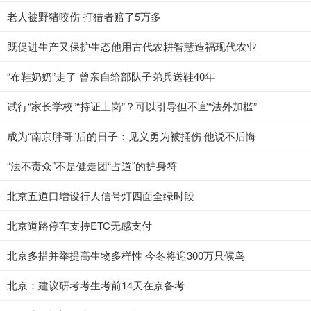
老人被野猪咬伤 打猎者赔了5万多
既促进生产又保护生态他用古代农耕智慧造福现代农业
“布鞋奶奶”走了 曾亲自给部队子弟兵送鞋40年
试行“家长学校”“持证上岗”？可以引导但不宜“法外加槛”
成为“南京胖哥”后的日子：见义勇为被捅伤 他说不后悔
“法不责众”不是健走团“占道”的护身符
北京五道口增设行人信号灯四面全绿时段
北京道路停车支持ETC无感支付
北京多措并举提高生物多样性 今冬将迎300万只候鸟
北京：建议研考考生考前14天在京备考