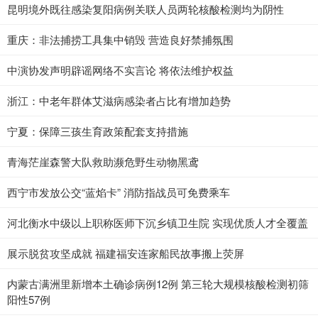
昆明境外既往感染复阳病例关联人员两轮核酸检测均为阴性
重庆：非法捕捞工具集中销毁 营造良好禁捕氛围
中演协发声明辟谣网络不实言论 将依法维护权益
浙江：中老年群体艾滋病感染者占比有增加趋势
宁夏：保障三孩生育政策配套支持措施
青海茫崖森警大队救助濒危野生动物黑鸢
西宁市发放公交“蓝焰卡” 消防指战员可免费乘车
河北衡水中级以上职称医师下沉乡镇卫生院 实现优质人才全覆盖
展示脱贫攻坚成就 福建福安连家船民故事搬上荧屏
内蒙古满洲里新增本土确诊病例12例 第三轮大规模核酸检测初筛
阳性57例