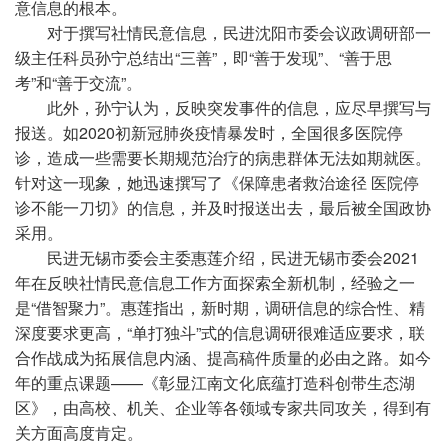
意信息的根本。
对于撰写社情民意信息，民进沈阳市委会议政调研部一
级主任科员孙宁总结出“三善”，即“善于发现”、“善于思
考”和“善于交流”。
此外，孙宁认为，反映突发事件的信息，应尽早撰写与
报送。如2020初
新冠
肺炎
疫情
暴发时，全国很多医院停
诊，造成一些需要长期规范治疗的病患群体无法如期就医。
针对这一现象，她迅速撰写了《保障患者救治途径 医院停
诊不能一刀切》的信息，并及时报送出去，最后被全国政协
采用。
民进无锡市委会主委惠莲介绍，民进无锡市委会2021
年在反映社情民意信息工作方面探索全新机制，经验之一
是“借智聚力”。惠莲指出，新时期，调研信息的综合
性
、精
深度要求更高，“单打独斗”式的信息调研很难适应要求，联
合作战成为拓展信息内涵、提高稿件质量的必由之路。如今
年的重点课题——《彰显江南文化底蕴打造科创带生态湖
区》，由高校、机关、企业等各领域专家共同攻关，得到有
关方面高度肯定。