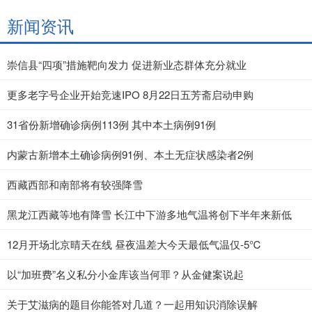
新闻资讯
崇信县“四项”措施靶向发力 促进新业态群体充分就业
更多老字号企业开始竞速IPO 8月22日五芳斋启动申购
31省份新增确诊病例113例 其中本土病例91例
内蒙古新增本土确诊病例91例、本土无症状感染者2例
西藏西部和南部将有较强降雪
黑龙江西藏等地有降雪 长江中下游多地气温将创下半年来新低
12月开场北京晴天在线 昼夜温差大今天最低气温仅-5℃
以“加班费”名义私分小金库该当何罪？从金健案说起
关于艾滋病的题目你能答对几道？一起用知识消除误解