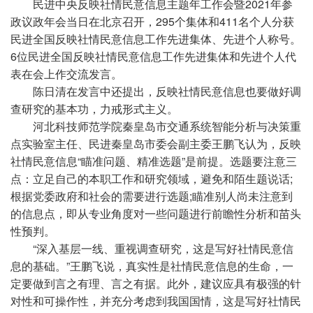
民进
中央
反映社情民意信息主题年工作会暨2021年参
政议政年会当日在北京召开，295个集体和411名个人分获
民进全国反映社情民意信息工作先进集体、先进个人称号。
6位民进全国反映社情民意信息工作先进集体和先进个人代
表在会上作交流发言。
陈日清在发言中还提出，反映社情民意信息也要做好调
查研究的基本功，力戒形式主义。
河北科技师范学院秦皇岛市交通系统智能分析与决策重
点实验室主任、民进秦皇岛市委会副主委王鹏飞认为，反映
社情民意信息“瞄准问题、精准选题”是前提。选题要注意三
点：立足自己的本职工作和研究领域，避免和陌生题说话;
根据党委政府和社会的需要进行选题;瞄准别人尚未注意到
的信息点，即从专业角度对一些问题进行前瞻
性
分析和苗头
性
预判。
“深入基层一线、重视调查研究，这是写好社情民意信
息的基础。”王鹏飞说，真实
性
是社情民意信息的生命，一
定要做到言之有理、言之有据。此外，建议应具有极强的针
对
性
和可操作
性
，并充分考虑到我国国情，这是写好社情民