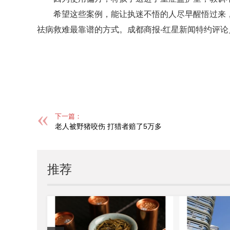
希望这些案例，能让执迷不悟的人尽早醒悟过来
祛病救难最靠谱的方式。成都商报-红星新闻特约评论
标签：
下一篇：
老人被野猪咬伤 打猎者赔了5万多
推荐