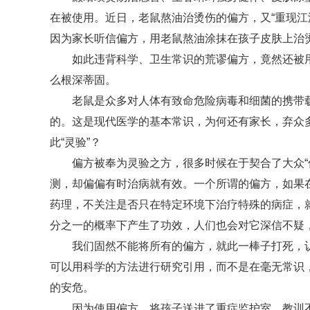
在被使用。近日，老鼠熬油治烫伤的偏方，又“重现江
因为家长听信偏方，用老鼠熬油涂抹在孩子皮肤上治
如此违背科学、卫生常识的荒谬偏方，竟然还被用
么根深蒂固。
老鼠是众多对人体有致命危险病毒和细菌的携带
的。这是现代医学的基本常识，为何还有家长，弃众
此“灵验”？
偏方被奉为灵验之方，很多时候在于契合了大众“
测，却偏偏有时治病就有效。一个所谓的偏方，如果
药理，不关注是否只在特定环境下治疗特殊的病症，
分之一的概率下产生了功效，人们也会对它深信不疑，
我们固然不能将所有的偏方，就此一棒子打死，
可以用科学的方法进行研究引用，而不是在毫无常识，
的安危。
因为使用偏方，将孩子送进了重症监护室，教训