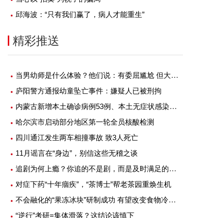
邱海波：“只有我们赢了，病人才能重生”
精彩推送
当男幼师是什么体验？他们说：有委屈尴尬 但大部分是幸福
庐阳警方通报幼童坠亡事件：嫌疑人已被刑拘
内蒙古新增本土确诊病例53例、本土无症状感染者1例
哈尔滨市启动部分地区第一轮全员核酸检测
四川通江发生两车相撞事故 致3人死亡
11月谣言在“身边”，别信这些无稽之谈
追剧为何上瘾？你追的不是剧，而是及时满足的快感
对症下药“十年痼疾”，“茶博士”帮老茶园重焕生机
不会融化的“果冻冰块”研制成功 有望改变食物冷藏方式
“逆行”考研=集体滑落？这结论该慎下