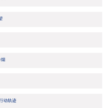
望
卷烟
行动轨迹