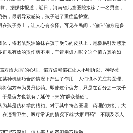
湖”。据媒体报道，近日，河南省儿童医院接诊了一名男童，
烫伤，最后导致感染，孩子进了重症监护室。
在孩子身上，让人心有余悸。可见在民间，“偏信”偏方是多
载体，将老鼠熬油涂抹在孩子受伤的皮肤上，是极易引发感染
多正规有效的烫伤药不用，宁肯用偏方呢？这个偏方真的如
偏方治大病”的心理。偏方偏就偏在让人不明所以、神秘莫
在某种机缘巧合的情况下产生了作用，人们也不关注其医理、
就将偏方奉为灵丹妙药。即使这个偏方，只是在百分之一或千
于是偏方也就有了延传下来的“群众基础”。
认为其是伪科学的糟粕。对于其中符合医理、药理的方剂，大
在违背卫生、医疗常识的情况下就“大胆用药”，不顾及亲人
不可谓不深刻。偏方害人的案例举不胜举。