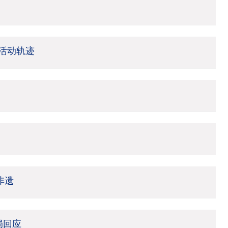
活动轨迹
非遗
局回应