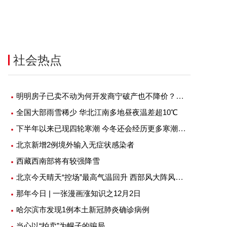
社会热点
明明房子已卖不动为何开发商宁破产也不降价？究竟是什么原因？
全国大部雨雪稀少 华北江南多地昼夜温差超10℃
下半年以来已现四轮寒潮 今冬还会经历更多寒潮吗？
北京新增2例境外输入无症状感染者
西藏西南部将有较强降雪
北京今天晴天“控场”最高气温回升 西部风大阵风七级左右
那年今日 | 一张漫画涨知识之12月2日
哈尔滨市发现1例本土新冠肺炎确诊病例
当心以“拍卖”为幌子的骗局