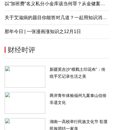
以“加班费”名义私分小金库该当何罪？从金健案说起
关于艾滋病的题目你能答对几道？一起用知识消除误解
那年今日 | 一张漫画涨知识之12月1日
财经时评
新疆英吉沙“模戳土印花布”：传
统手艺记录生活之美
两岸青年体验福州九案泰山信俗
非遗文化
湖南一高校举行民族文化节 彰显
民族团结一家亲