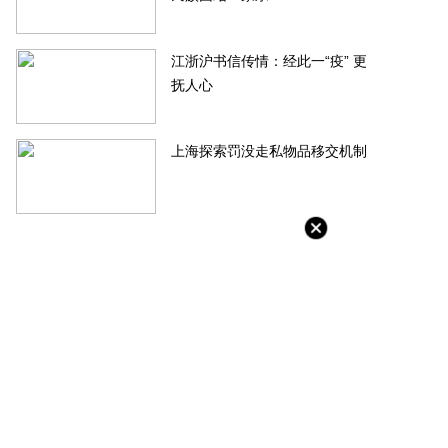
江浙沪书信传情：经此一“疫” 更
抚人心
茂物管4.5亿元收购首置物业服务
旭辉控股回应大裁员：正考虑对
100%股权
谣者采取必要措施
上海探索罚没走私物品移交机制
-06-20
2022-06-20