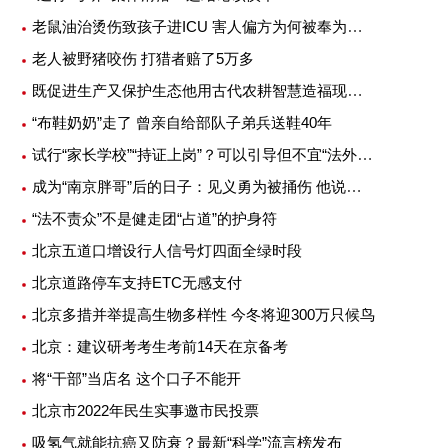
老鼠油治烫伤致孩子进ICU 害人偏方为何被奉为灵丹妙药
老人被野猪咬伤 打猎者赔了5万多
既促进生产又保护生态他用古代农耕智慧造福现代农业
“布鞋奶奶”走了 曾亲自给部队子弟兵送鞋40年
试行“家长学校”“持证上岗”？可以引导但不宜“法外加槛”
成为“南京胖哥”后的日子：见义勇为被捅伤 他说不后悔
“法不责众”不是健走团“占道”的护身符
北京五道口增设行人信号灯四面全绿时段
北京道路停车支持ETC无感支付
北京多措并举提高生物多样性 今冬将迎300万只候鸟
北京：建议研考考生考前14天在京备考
将“干部”当店名 这个口子不能开
北京市2022年民生实事邀市民投票
吸氢气就能抗癌又防衰？最新“科学”流言榜发布