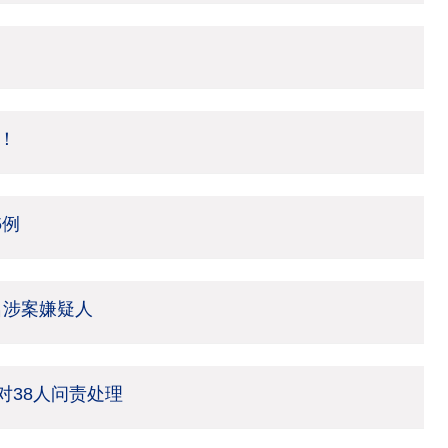
！
5例
名涉案嫌疑人
 对38人问责处理