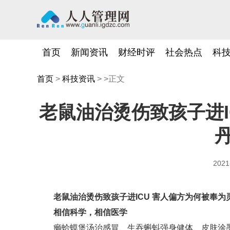
首页
新闻资讯
财经时评
社会热点
科
首页
>
科技资讯
> >正文
老鼠油治烫伤致孩子进I
2021
老鼠油治烫伤致孩子进ICU 害人偏方为何被奉为
相信科学，相信医学
癞蛤蟆煲汤治感冒、生吞蝌蚪强身健体、皮肤涂