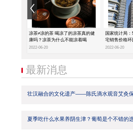
津？葡萄是
凉茶≠凉的茶 喝凉了的凉茶真的健
国家统计局：
康吗？凉茶为什么不能凉着喝
宅销售价格环比
2022-06-20
2022-06-20
最新消息
壮汉融合的文化遗产——陈氏滴水观音艾灸
夏季吃什么水果养阴生津？葡萄是个不错的