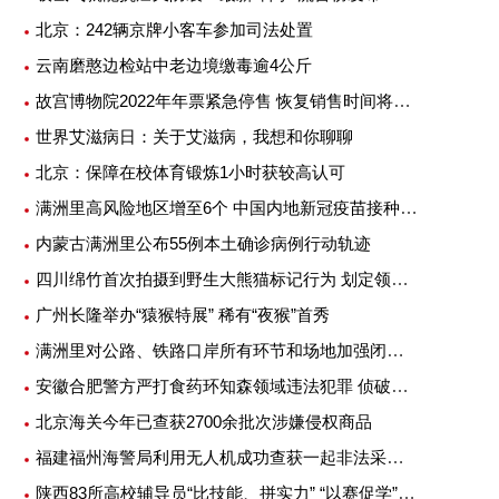
北京：242辆京牌小客车参加司法处置
云南磨憨边检站中老边境缴毒逾4公斤
故宫博物院2022年年票紧急停售 恢复销售时间将另行公告
世界艾滋病日：关于艾滋病，我想和你聊聊
北京：保障在校体育锻炼1小时获较高认可
满洲里高风险地区增至6个 中国内地新冠疫苗接种超25亿剂次
内蒙古满洲里公布55例本土确诊病例行动轨迹
四川绵竹首次拍摄到野生大熊猫标记行为 划定领地或吸引异性
广州长隆举办“猿猴特展” 稀有“夜猴”首秀
满洲里对公路、铁路口岸所有环节和场地加强闭环管理
安徽合肥警方严打食药环知森领域违法犯罪 侦破重特大案件14起
北京海关今年已查获2700余批次涉嫌侵权商品
福建福州海警局利用无人机成功查获一起非法采矿案
陕西83所高校辅导员“比技能、拼实力” “以赛促学”提升专业素质