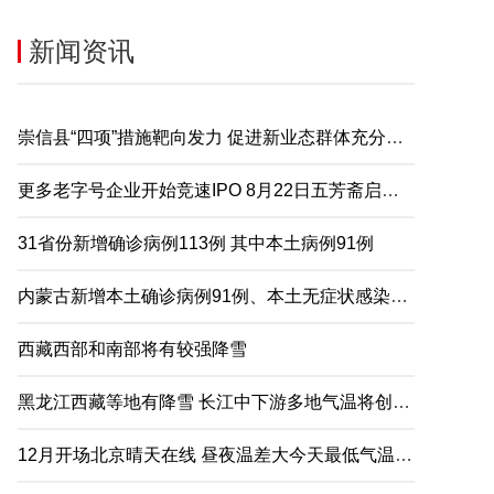
新闻资讯
崇信县“四项”措施靶向发力 促进新业态群体充分就业
更多老字号企业开始竞速IPO 8月22日五芳斋启动申购
31省份新增确诊病例113例 其中本土病例91例
内蒙古新增本土确诊病例91例、本土无症状感染者2例
西藏西部和南部将有较强降雪
黑龙江西藏等地有降雪 长江中下游多地气温将创下半年来新低
12月开场北京晴天在线 昼夜温差大今天最低气温仅-5℃