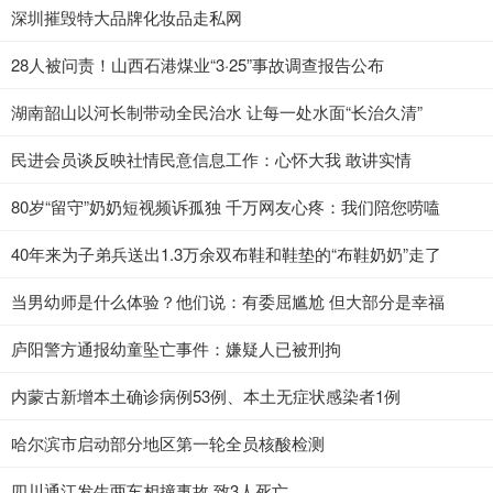
深圳摧毁特大品牌化妆品走私网
28人被问责！山西石港煤业“3·25”事故调查报告公布
湖南韶山以河长制带动全民治水 让每一处水面“长治久清”
民进会员谈反映社情民意信息工作：心怀大我 敢讲实情
80岁“留守”奶奶短视频诉孤独 千万网友心疼：我们陪您唠嗑
40年来为子弟兵送出1.3万余双布鞋和鞋垫的“布鞋奶奶”走了
当男幼师是什么体验？他们说：有委屈尴尬 但大部分是幸福
庐阳警方通报幼童坠亡事件：嫌疑人已被刑拘
内蒙古新增本土确诊病例53例、本土无症状感染者1例
哈尔滨市启动部分地区第一轮全员核酸检测
四川通江发生两车相撞事故 致3人死亡