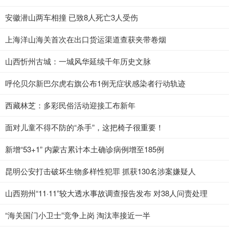
安徽潜山两车相撞 已致8人死亡3人受伤
上海洋山海关首次在出口货运渠道查获夹带卷烟
山西忻州古城：一城风华延续千年历史文脉
呼伦贝尔新巴尔虎右旗公布1例无症状感染者行动轨迹
西藏林芝：多彩民俗活动迎接工布新年
面对儿童不得不防的“杀手”，这把椅子很重要！
新增“53+1” 内蒙古累计本土确诊病例增至185例
昆明公安打击破坏生物多样性犯罪 抓获130名涉案嫌疑人
山西朔州“11·11”较大透水事故调查报告发布 对38人问责处理
“海关国门小卫士”竞争上岗 淘汰率接近一半