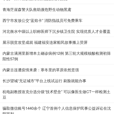
青海茫崖森警大队救助濒危野生动物黑鸢
西宁市发放公交“蓝焰卡” 消防指战员可免费乘车
河北衡水中级以上职称医师下沉乡镇卫生院 实现优质人才全覆盖
展示脱贫攻坚成就 福建福安连家船民故事搬上荧屏
内蒙古满洲里新增本土确诊病例12例 第三轮大规模核酸检测初筛
阳性57例
内蒙古连遭疫情来袭：寒冬里的草原依然坚强
长沙望城“无证城市”平台上线试运行 刷脸就能办事
杭电副教授攻克分选分级“技术壁垒” 可以像医生做CT一样检测土
豆
骗取微信账号1440余个 辽宁首例个人信息保护民事公益诉讼在沈
阳宣判