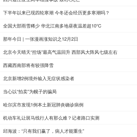
下半年以来已现四轮寒潮 今冬还会经历更多寒潮吗？
全国大部雨雪稀少 华北江南多地昼夜温差超10℃
那年今日 | 一张漫画涨知识之12月2日
北京今天晴天“控场”最高气温回升 西部风大阵风七级左右
西藏西南部将有较强降雪
北京新增2例境外输入无症状感染者
当心以“拍卖”为幌子的骗局
哈尔滨市发现1例本土新冠肺炎确诊病例
机动车礼让斑马线行人有那么难？记者路口实测
邱海波：“只有我们赢了，病人才能重生”