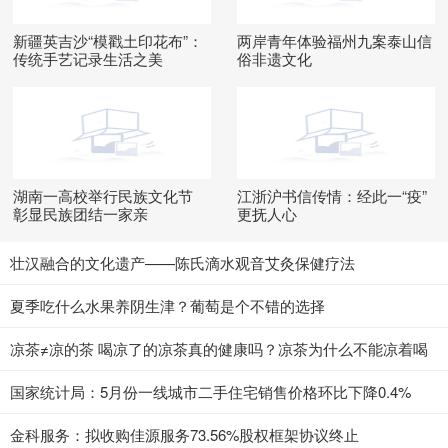
新疆英吉沙“模戳土印花布”：
两岸青年体验福州九案泰山信
传统手艺记录生活之美
俗非遗文化
湖南一高校举行民族文化节
江浙沪书信传情：经此一“疫”
彰显民族团结一家亲
更抚人心
壮汉融合的文化遗产——陈氏滴水观音艾灸保健疗法
夏季吃什么水果养阴生津？葡萄是个不错的选择
凉茶≠凉的茶 喝凉了的凉茶真的健康吗？凉茶为什么不能凉着喝
国家统计局：5月份一线城市二手住宅销售价格环比下降0.4%
金科服务：拟收购佳源服务73.56%股权框架协议终止