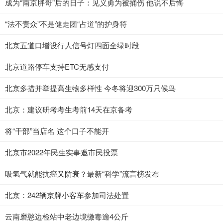
成为“南京胖哥”后的日子：见义勇为被捅伤 他说不后悔
“法不责众”不是健走团“占道”的护身符
北京五道口增设行人信号灯四面全绿时段
北京道路停车支持ETC无感支付
北京多措并举提高生物多样性 今冬将迎300万只候鸟
北京：建议研考考生考前14天在京备考
将“干部”当店名 这个口子不能开
北京市2022年民生实事邀市民投票
吸氢气就能抗癌又防衰？最新“科学”流言榜发布
北京：242辆京牌小客车参加司法处置
云南磨憨边检站中老边境缴毒逾4公斤