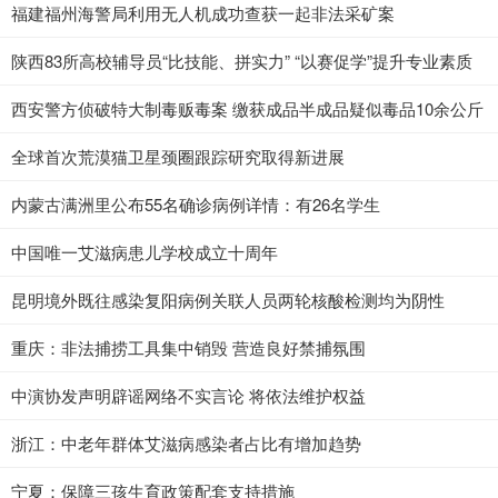
福建福州海警局利用无人机成功查获一起非法采矿案
陕西83所高校辅导员“比技能、拼实力” “以赛促学”提升专业素质
西安警方侦破特大制毒贩毒案 缴获成品半成品疑似毒品10余公斤
全球首次荒漠猫卫星颈圈跟踪研究取得新进展
内蒙古满洲里公布55名确诊病例详情：有26名学生
中国唯一艾滋病患儿学校成立十周年
昆明境外既往感染复阳病例关联人员两轮核酸检测均为阴性
重庆：非法捕捞工具集中销毁 营造良好禁捕氛围
中演协发声明辟谣网络不实言论 将依法维护权益
浙江：中老年群体艾滋病感染者占比有增加趋势
宁夏：保障三孩生育政策配套支持措施