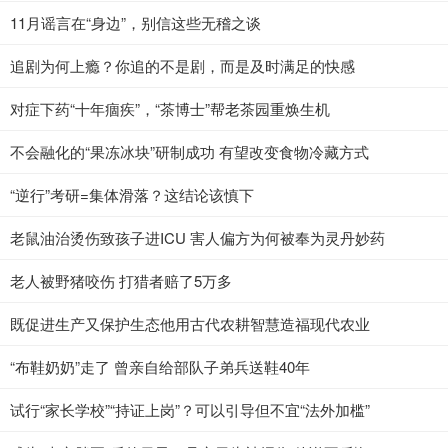
11月谣言在“身边”，别信这些无稽之谈
追剧为何上瘾？你追的不是剧，而是及时满足的快感
对症下药“十年痼疾”，“茶博士”帮老茶园重焕生机
不会融化的“果冻冰块”研制成功 有望改变食物冷藏方式
“逆行”考研=集体滑落？这结论该慎下
老鼠油治烫伤致孩子进ICU 害人偏方为何被奉为灵丹妙药
老人被野猪咬伤 打猎者赔了5万多
既促进生产又保护生态他用古代农耕智慧造福现代农业
“布鞋奶奶”走了 曾亲自给部队子弟兵送鞋40年
试行“家长学校”“持证上岗”？可以引导但不宜“法外加槛”