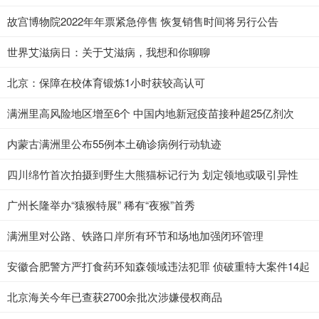
故宫博物院2022年年票紧急停售 恢复销售时间将另行公告
世界艾滋病日：关于艾滋病，我想和你聊聊
北京：保障在校体育锻炼1小时获较高认可
满洲里高风险地区增至6个 中国内地新冠疫苗接种超25亿剂次
内蒙古满洲里公布55例本土确诊病例行动轨迹
四川绵竹首次拍摄到野生大熊猫标记行为 划定领地或吸引异性
广州长隆举办“猿猴特展” 稀有“夜猴”首秀
满洲里对公路、铁路口岸所有环节和场地加强闭环管理
安徽合肥警方严打食药环知森领域违法犯罪 侦破重特大案件14起
北京海关今年已查获2700余批次涉嫌侵权商品