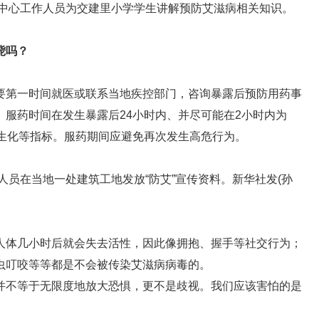
制中心工作人员为交建里小学学生讲解预防艾滋病相关知识。
毙吗？
要第一时间就医或联系当地疾控部门，咨询暴露后预防用药事
服药时间在发生暴露后24小时内、并尽可能在2小时内为
血生化等指标。服药期间应避免再次发生高危行为。
人员在当地一处建筑工地发放“防艾”宣传资料。新华社发(孙
人体几小时后就会失去活性，因此像拥抱、握手等社交行为；
虫叮咬等等都是不会被传染艾滋病病毒的。
并不等于无限度地放大恐惧，更不是歧视。我们应该害怕的是