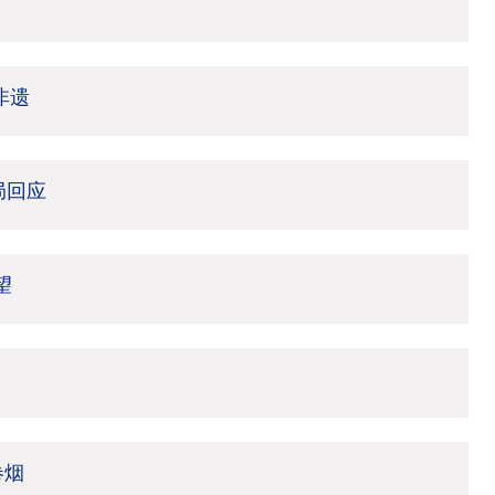
非遗
局回应
望
卷烟