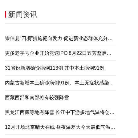
新闻资讯
崇信县“四项”措施靶向发力 促进新业态群体充分就业
更多老字号企业开始竞速IPO 8月22日五芳斋启动申购
31省份新增确诊病例113例 其中本土病例91例
内蒙古新增本土确诊病例91例、本土无症状感染者2例
西藏西部和南部将有较强降雪
黑龙江西藏等地有降雪 长江中下游多地气温将创下半年来新低
12月开场北京晴天在线 昼夜温差大今天最低气温仅-5℃