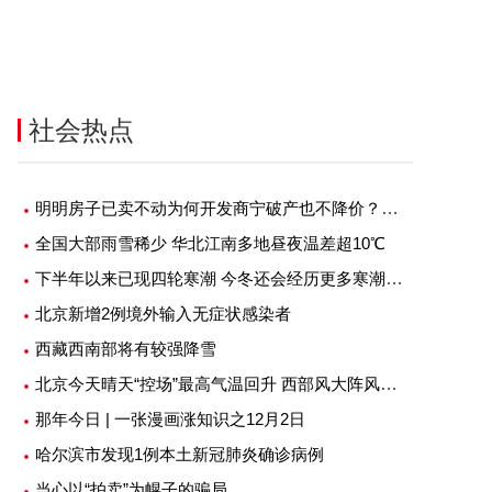
社会热点
明明房子已卖不动为何开发商宁破产也不降价？究竟是什么原因？
全国大部雨雪稀少 华北江南多地昼夜温差超10℃
下半年以来已现四轮寒潮 今冬还会经历更多寒潮吗？
北京新增2例境外输入无症状感染者
服务：拟收购佳源服务73.56%
金茂物管4.5亿元收购首置物业服
权框架协议终止
公司100%股权
西藏西南部将有较强降雪
-06-20
2022-06-20
北京今天晴天“控场”最高气温回升 西部风大阵风七级左右
那年今日 | 一张漫画涨知识之12月2日
哈尔滨市发现1例本土新冠肺炎确诊病例
当心以“拍卖”为幌子的骗局