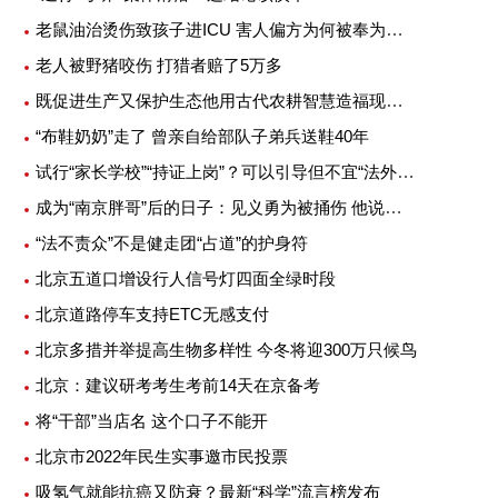
老鼠油治烫伤致孩子进ICU 害人偏方为何被奉为灵丹妙药
老人被野猪咬伤 打猎者赔了5万多
既促进生产又保护生态他用古代农耕智慧造福现代农业
“布鞋奶奶”走了 曾亲自给部队子弟兵送鞋40年
试行“家长学校”“持证上岗”？可以引导但不宜“法外加槛”
成为“南京胖哥”后的日子：见义勇为被捅伤 他说不后悔
“法不责众”不是健走团“占道”的护身符
北京五道口增设行人信号灯四面全绿时段
北京道路停车支持ETC无感支付
北京多措并举提高生物多样性 今冬将迎300万只候鸟
北京：建议研考考生考前14天在京备考
将“干部”当店名 这个口子不能开
北京市2022年民生实事邀市民投票
吸氢气就能抗癌又防衰？最新“科学”流言榜发布