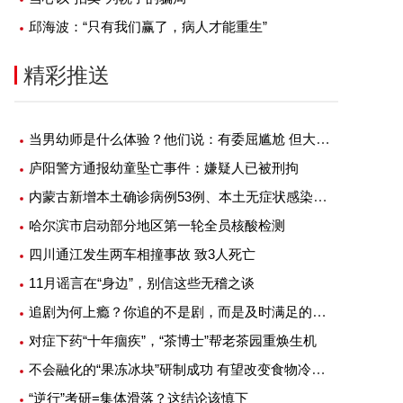
邱海波：“只有我们赢了，病人才能重生”
精彩推送
当男幼师是什么体验？他们说：有委屈尴尬 但大部分是幸福
庐阳警方通报幼童坠亡事件：嫌疑人已被刑拘
内蒙古新增本土确诊病例53例、本土无症状感染者1例
哈尔滨市启动部分地区第一轮全员核酸检测
四川通江发生两车相撞事故 致3人死亡
11月谣言在“身边”，别信这些无稽之谈
追剧为何上瘾？你追的不是剧，而是及时满足的快感
对症下药“十年痼疾”，“茶博士”帮老茶园重焕生机
不会融化的“果冻冰块”研制成功 有望改变食物冷藏方式
“逆行”考研=集体滑落？这结论该慎下