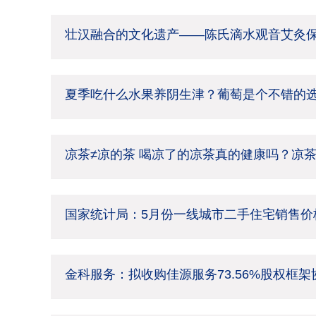
壮汉融合的文化遗产——陈氏滴水观音艾灸
夏季吃什么水果养阴生津？葡萄是个不错的
凉茶≠凉的茶 喝凉了的凉茶真的健康吗？凉
国家统计局：5月份一线城市二手住宅销售价格
金科服务：拟收购佳源服务73.56%股权框