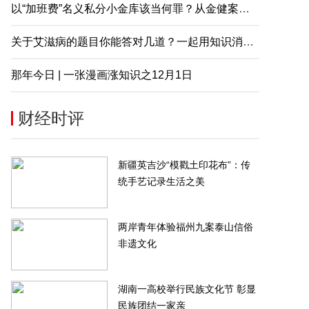
以“加班费”名义私分小金库该当何罪？从金健案说起
关于艾滋病的题目你能答对几道？一起用知识消除误解
那年今日 | 一张漫画涨知识之12月1日
财经时评
新疆英吉沙“模戳土印花布”：传
统手艺记录生活之美
两岸青年体验福州九案泰山信俗
非遗文化
湖南一高校举行民族文化节 彰显
民族团结一家亲