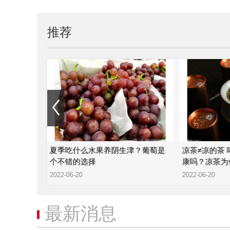
推荐
—陈氏滴水
夏季吃什么水果养阴生津？葡萄是
凉茶≠凉的茶
个不错的选择
康吗？凉茶为
2022-06-20
2022-06-20
最新消息