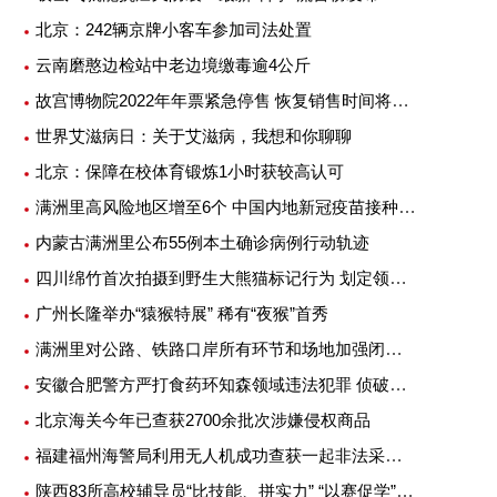
北京：242辆京牌小客车参加司法处置
云南磨憨边检站中老边境缴毒逾4公斤
故宫博物院2022年年票紧急停售 恢复销售时间将另行公告
世界艾滋病日：关于艾滋病，我想和你聊聊
北京：保障在校体育锻炼1小时获较高认可
满洲里高风险地区增至6个 中国内地新冠疫苗接种超25亿剂次
内蒙古满洲里公布55例本土确诊病例行动轨迹
四川绵竹首次拍摄到野生大熊猫标记行为 划定领地或吸引异性
广州长隆举办“猿猴特展” 稀有“夜猴”首秀
满洲里对公路、铁路口岸所有环节和场地加强闭环管理
安徽合肥警方严打食药环知森领域违法犯罪 侦破重特大案件14起
北京海关今年已查获2700余批次涉嫌侵权商品
福建福州海警局利用无人机成功查获一起非法采矿案
陕西83所高校辅导员“比技能、拼实力” “以赛促学”提升专业素质