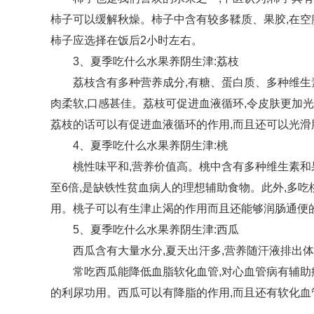
柿子可以缓解秋燥。柿子中含有较多鞣质、果胶,在
柿子应选择在饭后2小时左右。
3、夏季吃什么水果养阴生津:荔枝
荔枝含有多种营养成分,有糖、蛋白质、多种维生
肉柔软,口感甚佳。荔枝可促进血液循环,令皮肤更加
荔枝的话可以有促进血液循环的作用,而且还可以光滑
4、夏季吃什么水果养阴生津:桃
桃
性
味
平
和,营养价值高。桃中含有多种维生素和
至6倍,是缺铁
性
贫血病人的理想辅助食物。此外,多吃
用。桃子可以有生津止渴的作用而且还能够润肠通便的
5、夏季吃什么水果养阴生津:西瓜
西瓜含有大量水分,夏天出汗多,营养随汗液排出体
常吃西瓜能降低血脂软化血管,对心血管病有辅助
的利尿功用。西瓜可以有降脂的作用,而且还有软化血
标签：
夏季吃什么水果养阴生津
葡萄是个不错的