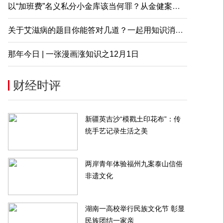
以“加班费”名义私分小金库该当何罪？从金健案说起
关于艾滋病的题目你能答对几道？一起用知识消除误解
那年今日 | 一张漫画涨知识之12月1日
财经时评
新疆英吉沙“模戳土印花布”：传
统手艺记录生活之美
两岸青年体验福州九案泰山信俗
非遗文化
湖南一高校举行民族文化节 彰显
民族团结一家亲