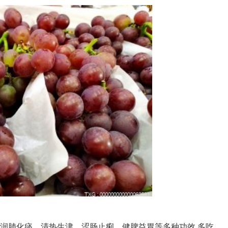
有润肺化痰、清热生津、涩肠止痢、健脾益胃等多种功效,多吃