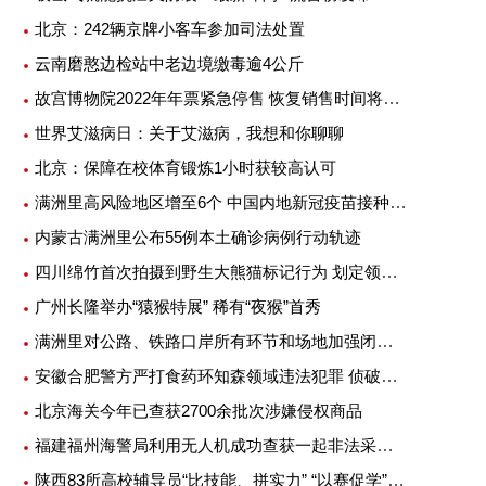
北京：242辆京牌小客车参加司法处置
云南磨憨边检站中老边境缴毒逾4公斤
故宫博物院2022年年票紧急停售 恢复销售时间将另行公告
世界艾滋病日：关于艾滋病，我想和你聊聊
北京：保障在校体育锻炼1小时获较高认可
满洲里高风险地区增至6个 中国内地新冠疫苗接种超25亿剂次
内蒙古满洲里公布55例本土确诊病例行动轨迹
四川绵竹首次拍摄到野生大熊猫标记行为 划定领地或吸引异性
广州长隆举办“猿猴特展” 稀有“夜猴”首秀
满洲里对公路、铁路口岸所有环节和场地加强闭环管理
安徽合肥警方严打食药环知森领域违法犯罪 侦破重特大案件14起
北京海关今年已查获2700余批次涉嫌侵权商品
福建福州海警局利用无人机成功查获一起非法采矿案
陕西83所高校辅导员“比技能、拼实力” “以赛促学”提升专业素质