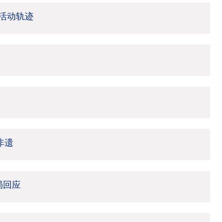
活动轨迹
非遗
局回应