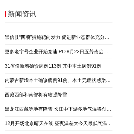
新闻资讯
崇信县“四项”措施靶向发力 促进新业态群体充分就业
更多老字号企业开始竞速IPO 8月22日五芳斋启动申购
31省份新增确诊病例113例 其中本土病例91例
内蒙古新增本土确诊病例91例、本土无症状感染者2例
西藏西部和南部将有较强降雪
黑龙江西藏等地有降雪 长江中下游多地气温将创下半年来新低
12月开场北京晴天在线 昼夜温差大今天最低气温仅-5℃