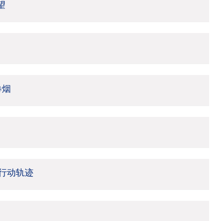
望
卷烟
行动轨迹