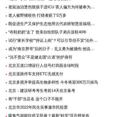
老鼠油治烫伤致孩子进ICU 害人偏方为何被奉为灵丹妙药
老人被野猪咬伤 打猎者赔了5万多
既促进生产又保护生态他用古代农耕智慧造福现代农业
“布鞋奶奶”走了 曾亲自给部队子弟兵送鞋40年
试行“家长学校”“持证上岗”？可以引导但不宜“法外加槛”
成为“南京胖哥”后的日子：见义勇为被捅伤 他说不后悔
“法不责众”不是健走团“占道”的护身符
北京五道口增设行人信号灯四面全绿时段
北京道路停车支持ETC无感支付
北京多措并举提高生物多样性 今冬将迎300万只候鸟
北京：建议研考考生考前14天在京备考
将“干部”当店名 这个口子不能开
北京市2022年民生实事邀市民投票
吸氢气就能抗癌又防衰？最新“科学”流言榜发布