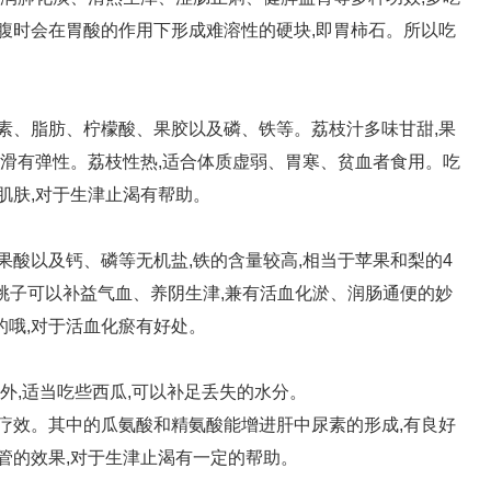
空腹时会在胃酸的作用下形成难溶
性
的硬块,即胃柿石。所以吃
素、脂肪、柠檬酸、果胶以及磷、铁等。荔枝汁多味甘甜,果
光滑有弹
性
。荔枝
性
热,适合体质虚弱、胃寒、贫血者食用。吃
肌肤,对于生津止渴有帮助。
果酸以及钙、磷等无机盐,铁的含量较高,相当于苹果和梨的4
桃子可以补益气血、养阴生津,兼有活血化淤、润肠通便的妙
哦,对于活血化瘀有好处。
外,适当吃些西瓜,可以补足丢失的水分。
疗效。其中的瓜氨酸和精氨酸能增进肝中尿素的形成,有良好
管的效果,对于生津止渴有一定的帮助。
选择
西瓜含有大量水分
桃性味平和