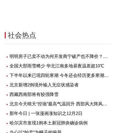
服务：拟收购佳源服务73.56%
金茂物管4.5亿元收购首置物业服
权框架协议终止
公司100%股权
-06-20
2022-06-20
社会热点
明明房子已卖不动为何开发商宁破产也不降价？究竟是什么原因？
全国大部雨雪稀少 华北江南多地昼夜温差超10℃
下半年以来已现四轮寒潮 今冬还会经历更多寒潮吗？
北京新增2例境外输入无症状感染者
西藏西南部将有较强降雪
北京今天晴天“控场”最高气温回升 西部风大阵风七级左右
那年今日 | 一张漫画涨知识之12月2日
哈尔滨市发现1例本土新冠肺炎确诊病例
当心以“拍卖”为幌子的骗局