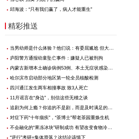
邱海波：“只有我们赢了，病人才能重生”
精彩推送
当男幼师是什么体验？他们说：有委屈尴尬 但大部分是幸福
庐阳警方通报幼童坠亡事件：嫌疑人已被刑拘
内蒙古新增本土确诊病例53例、本土无症状感染者1例
哈尔滨市启动部分地区第一轮全员核酸检测
四川通江发生两车相撞事故 致3人死亡
11月谣言在“身边”，别信这些无稽之谈
追剧为何上瘾？你追的不是剧，而是及时满足的快感
对症下药“十年痼疾”，“茶博士”帮老茶园重焕生机
不会融化的“果冻冰块”研制成功 有望改变食物冷藏方式
“逆行”考研=集体滑落？这结论该慎下