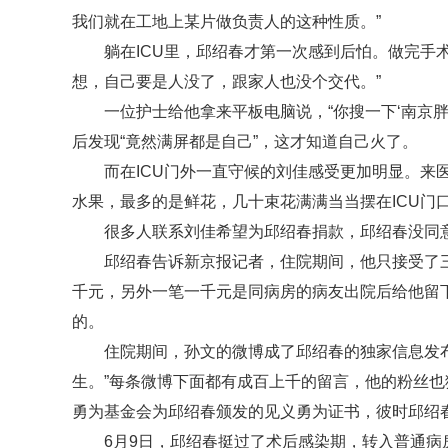
我们就在工地上某片做负责人的这种性质。”
躺在ICU里，邱绍春才第一次感到后怕。做完手
想，自己要是人没了，跟家人也没个交代。”
一位护士给他拿来平板电脑说，“你搜一下‘南京胖哥
后发现“竟然满屏都是自己”，这才知道自己火了。
而在ICU门外一直守候的刘佳感受更加明显。来
水果，最多的是鲜花，几十束花满满当当摆在ICU门
很多人联系刘佳希望为邱绍春捐款，邱绍春没同意
邱绍春告诉新京报记者，住院期间，他只接受了
千元，另外一笔一千元是同病房的病友出院后给他留
的。
住院期间，孙文的微博成了邱绍春的独家信息发布
生。”每条微博下面都有成百上千的留言，他的粉丝也
勇为基金会为邱绍春颁发的见义勇为证书，彼时邱绍春
6月9日，邱绍春挺过了术后感染期，转入普通