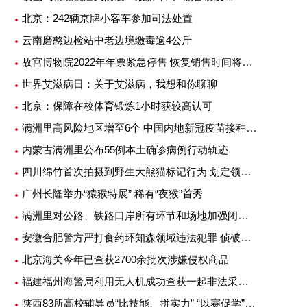
北京：242辆京牌小客车参加司法处置
云南磨憨边检站中老边境缴毒逾4公斤
故宫博物院2022年年票紧急停售 恢复销售时间将另行公告
世界艾滋病日：关于艾滋病，我想和你聊聊
北京：保障在校体育锻炼1小时获较高认可
满洲里高风险地区增至6个 中国内地新冠疫苗接种超25亿剂次
内蒙古满洲里公布55例本土确诊病例行动轨迹
四川绵竹首次拍摄到野生大熊猫标记行为 划定领地或吸引异性
广州长隆举办“猿猴特展” 稀有“夜猴”首秀
满洲里对公路、铁路口岸所有环节和场地加强闭环管理
安徽合肥警方严打食药环知森领域违法犯罪 侦破重特大案件14起
北京海关今年已查获2700余批次涉嫌侵权商品
福建福州海警局利用无人机成功查获一起非法采矿案
陕西83所高校辅导员“比技能、拼实力” “以赛促学”提升专业素质