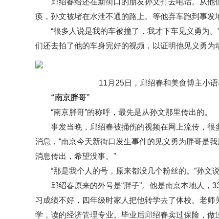
邱绍春给还在新街口的朋友孙文打去电话。从他
痪，孙文被堵在水泄不通的路上。等他弃车跑到事发地
“很多人说是我的车被撞了，我才下车见义勇为。
们还去拍了他的车身完好的视频，以证明他见义勇为
11月25日，邱绍春和美食博主小
“南京胖哥”
“南京胖哥”的称呼，最先是从孙文那里传出的。
事发当晚，邱绍春被捅伤的视频在网上流传，很
消息，“南京今天新街口发生事件的见义勇为胖哥是
消息传出，希望没事。”
“那是我个人的号，原来都没几个粉丝的。”孙文说
邱绍春原来的外号是“胖子”。他是南京本地人，3
习成绩不好，四年级时家人把他转学去了体校。老师
学，读的经济管理专业。毕业后邱绍春卖过保险，做