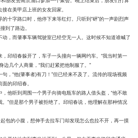
春和朋友去南京浦口参加一个聚会。晚上结束后，朋友们打算
去接在美甲店上班的女友回家。
的十字路口时，他停下来等红灯。只听到“砰”的一声剧烈声
车撞到了路边。
不动，而肇事车辆驾驶室已经空无一人。这时候不知道谁喊了
来，邱绍春躲开了，车子一头撞向一辆网约车。“我当时第一
身边几个人商量，“我们赶紧把他制服了。”
句，“他(肇事者)有刀！”但已经来不及了。流传的现场视频
前面的邱绍春。
中，他听到周围一个男子向骑电瓶车的路人借头盔，“他不敢
我。”但是那个男子被拒绝了。邱绍春说，他理解在那种情况
隆起包的小腹，想伸手去拉车门却发现怎么也拉不开，再一摸