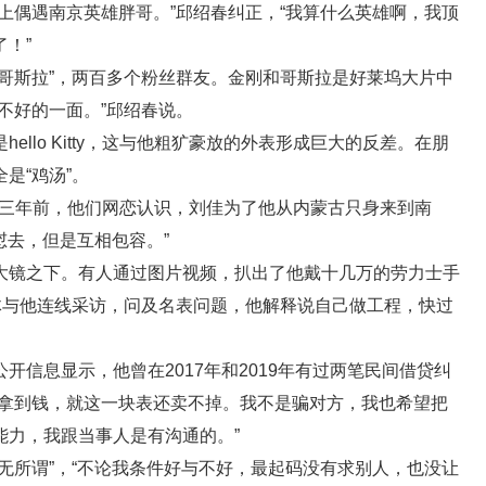
上偶遇南京英雄胖哥。”邱绍春纠正，“我算什么英雄啊，我顶
！”
哥斯拉”，两百多个粉丝群友。金刚和哥斯拉是好莱坞大片中
不好的一面。”邱绍春说。
llo Kitty，这与他粗犷豪放的外表形成巨大的反差。在朋
是“鸡汤”。
岁。三年前，他们网恋认识，刘佳为了他从内蒙古只身来到南
怼去，但是互相包容。”
大镜之下。有人通过图片视频，扒出了他戴十几万的劳力士手
体与他连线采访，问及名表问题，他解释说自己做工程，快过
信息显示，他曾在2017年和2019年有过两笔民间借贷纠
有拿到钱，就这一块表还卖不掉。我不是骗对方，我也希望把
能力，我跟当事人是有沟通的。”
无所谓”，“不论我条件好与不好，最起码没有求别人，也没让