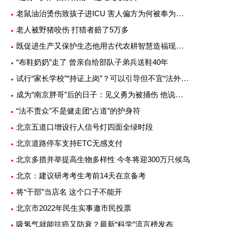
老鼠油治烫伤致孩子进ICU 害人偏方为何被奉为灵丹妙药
老人被野猪咬伤 打猎者赔了5万多
既促进生产又保护生态他用古代农耕智慧造福现代农业
“布鞋奶奶”走了 曾亲自给部队子弟兵送鞋40年
试行“家长学校”“持证上岗”？可以引导但不宜“法外加槛”
成为“南京胖哥”后的日子：见义勇为被捅伤 他说不后悔
“法不责众”不是健走团“占道”的护身符
北京五道口增设行人信号灯四面全绿时段
北京道路停车支持ETC无感支付
北京多措并举提高生物多样性 今冬将迎300万只候鸟
北京：建议研考考生考前14天在京备考
将“干部”当店名 这个口子不能开
北京市2022年民生实事邀市民投票
吸氢气就能抗癌又防衰？最新“科学”流言榜发布