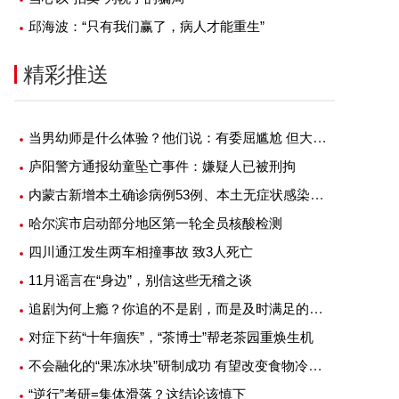
邱海波：“只有我们赢了，病人才能重生”
精彩推送
当男幼师是什么体验？他们说：有委屈尴尬 但大部分是幸福
庐阳警方通报幼童坠亡事件：嫌疑人已被刑拘
内蒙古新增本土确诊病例53例、本土无症状感染者1例
哈尔滨市启动部分地区第一轮全员核酸检测
四川通江发生两车相撞事故 致3人死亡
11月谣言在“身边”，别信这些无稽之谈
追剧为何上瘾？你追的不是剧，而是及时满足的快感
对症下药“十年痼疾”，“茶博士”帮老茶园重焕生机
不会融化的“果冻冰块”研制成功 有望改变食物冷藏方式
“逆行”考研=集体滑落？这结论该慎下