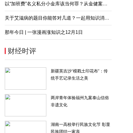
以“加班费”名义私分小金库该当何罪？从金健案说起
关于艾滋病的题目你能答对几道？一起用知识消除误解
那年今日 | 一张漫画涨知识之12月1日
财经时评
新疆英吉沙“模戳土印花布”：传
统手艺记录生活之美
两岸青年体验福州九案泰山信俗
非遗文化
湖南一高校举行民族文化节 彰显
民族团结一家亲