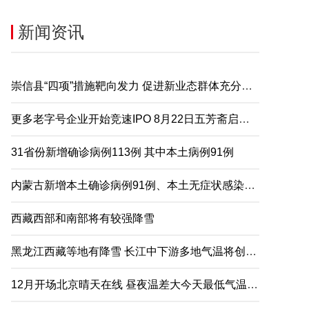
新闻资讯
崇信县“四项”措施靶向发力 促进新业态群体充分就业
更多老字号企业开始竞速IPO 8月22日五芳斋启动申购
31省份新增确诊病例113例 其中本土病例91例
内蒙古新增本土确诊病例91例、本土无症状感染者2例
西藏西部和南部将有较强降雪
黑龙江西藏等地有降雪 长江中下游多地气温将创下半年来新低
12月开场北京晴天在线 昼夜温差大今天最低气温仅-5℃