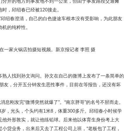
们分开的地方到事发地不到一公里，但由于事发路段交通瘫
时，邱绍春已经被120接走。
”邱绍春澄清，自己的白色捷途车根本没有受影响，为此朋友
动机的纯粹性。
语在一家火锅店拍摄短视频。新京报记者 李照 摄
多熟人找到孙文询问。孙文在自己的微博上发布了一条简单的
我朋友，分开五分钟发生恶性事件，目前在等报告，还没有坏
消息刚发完“微博突然就爆了”。“南京胖哥”的名号不胫而走。
3岁，光头，个头约有1米8，体重300多斤。邱绍春小时候学
见他外形敦实，就让他练铅球。后来他以体育生身份考上大
过小贷业务，出来后又去了工程公司上班，“老板包了工程，