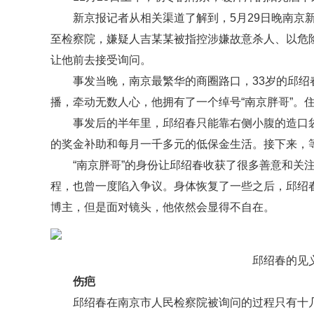
新京报记者从相关渠道了解到，5月29日晚南京
至检察院，嫌疑人吉某某被指控涉嫌故意杀人、以危
让他前去接受询问。
事发当晚，南京最繁华的商圈路口，33岁的邱
播，牵动无数人心，他拥有了一个绰号“南京胖哥”。
事发后的半年里，邱绍春只能靠右侧小腹的造口
的奖金补助和每月一千多元的低保金生活。接下来，
“南京胖哥”的身份让邱绍春收获了很多善意和关
程，也曾一度陷入争议。身体恢复了一些之后，邱绍春
博主，但是面对镜头，他依然会显得不自在。
邱绍春的见
伤疤
邱绍春在南京市人民检察院被询问的过程只有十几