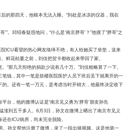
术后的那四天，他根本无法入睡。“到处是冰凉的仪器，我在
’”。邱绍春疑惑地问，“什么是‘南京胖哥’？”他搜了“胖哥”之
医院ICU看望的热心网友络绎不绝，有人给她买了坐垫，送来
口。鲜花枯萎之前，刘佳把贺卡都收起来带回了家。
。“那几天拒绝的捐款少说有几十万。”刘佳粗略算了一下。
三笔钱，其中一笔是鼓楼医院医护人员下班后丢下就离开的一
下的。还有一笔一万元，是考虑当时开销大，他最终决定收下
平台，他的微博认证是“南京见义勇为‘胖哥’朋友孙先
猛涨到五千多人。6月3日，孙文在微博上晒出了南京市见义
还在ICU病房，尚未完全脱险。
病房。孙文帮他注册了微博，录了一段出镜视频。这是他第一