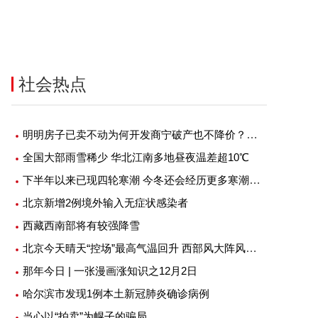
社会热点
明明房子已卖不动为何开发商宁破产也不降价？究竟是什么原因？
全国大部雨雪稀少 华北江南多地昼夜温差超10℃
下半年以来已现四轮寒潮 今冬还会经历更多寒潮吗？
北京新增2例境外输入无症状感染者
西藏西南部将有较强降雪
北京今天晴天“控场”最高气温回升 西部风大阵风七级左右
那年今日 | 一张漫画涨知识之12月2日
哈尔滨市发现1例本土新冠肺炎确诊病例
当心以“拍卖”为幌子的骗局