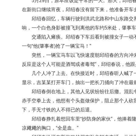
5月29日，原本应该是平常的一天。那天，邱绍
在新街口继续宵夜，邱绍春没有留下来，他准备开车
邱绍春回忆，车辆行驶到洪武北路和中山东路交界
响，一个白色身影被撞飞到离他的车约5米处，肇事
交通陷入瘫痪。邱绍春下车后看到被撞女子一动
一句“他(肇事者)抢了一辆宝马！”
突然，一辆宝马车以飞快速度朝邱绍春的方向冲
反应是这个人可能是酒驾或者毒驾”，邱绍春说，他跟
几个人冲了上去。在快接近时，邱绍春听人喊了一
显示，吉某某打开车门，抽出一把长刀捅向了冲在最
邱绍春倒在地上，其他人见状纷纷往后撤。混乱
赤手空拳上去，他想有个头盔做保护，阻止那个人砍
下，手无寸铁的人不得已的后退。
邱绍春挣扎着想回车里“抄防身的家伙”，他捧着
凉飕飕的胸口，“全是血。”