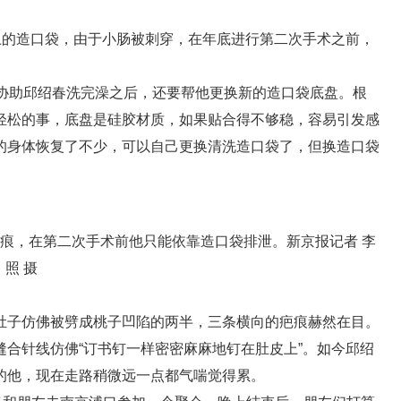
上的造口袋，由于小肠被刺穿，在年底进行第二次手术之前，
前协助邱绍春洗完澡之后，还要帮他更换新的造口袋底盘。根
轻松的事，底盘是硅胶材质，如果贴合得不够稳，容易引发感
的身体恢复了不少，可以自己更换清洗造口袋了，但换造口袋
疤痕，在第二次手术前他只能依靠造口袋排泄。新京报记者 李
照 摄
肚子仿佛被劈成桃子凹陷的两半，三条横向的疤痕赫然在目。
合针线仿佛“订书钉一样密密麻麻地钉在肚皮上”。如今邱绍
的他，现在走路稍微远一点都气喘觉得累。