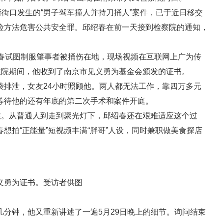
新街口发生的“男子驾车撞人并持刀捅人”案件，已于近日移交
险方法危害公共安全罪。邱绍春在前一天接到检察院的通知，
绍春试图制服肇事者被捅伤在地，现场视频在互联网上广为传
住院期间，他收到了南京市见义勇为基金会颁发的证书。
袋排泄，女友24小时照顾他。两人都无法工作，靠四万多元
等待他的还有年底的第二次手术和案件开庭。
注。从普通人到走到聚光灯下，邱绍春还在艰难适应这个过
想拍“正能量”短视频丰满“胖哥”人设，同时兼职做美食探店
义勇为证书。受访者供图
分钟，他又重新讲述了一遍5月29日晚上的细节。询问结束