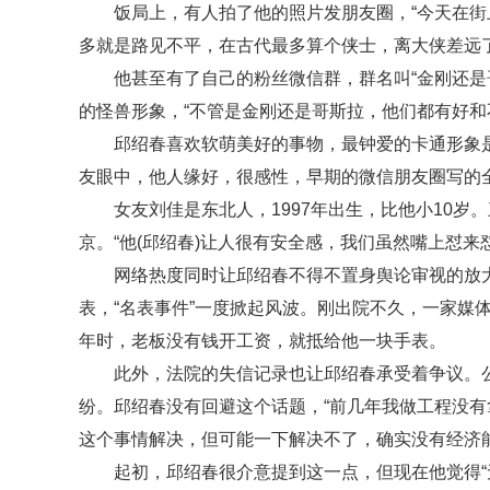
饭局上，有人拍了他的照片发朋友圈，“今天在街
多就是路见不平，在古代最多算个侠士，离大侠差远了
他甚至有了自己的粉丝微信群，群名叫“金刚还是
的怪兽形象，“不管是金刚还是哥斯拉，他们都有好和
邱绍春喜欢软萌美好的事物，最钟爱的卡通形象是he
友眼中，他人缘好，很感性，早期的微信朋友圈写的全
女友刘佳是东北人，1997年出生，比他小10
京。“他(邱绍春)让人很有安全感，我们虽然嘴上怼来
网络热度同时让邱绍春不得不置身舆论审视的放
表，“名表事件”一度掀起风波。刚出院不久，一家媒
年时，老板没有钱开工资，就抵给他一块手表。
此外，法院的失信记录也让邱绍春承受着争议。公开
纷。邱绍春没有回避这个话题，“前几年我做工程没
这个事情解决，但可能一下解决不了，确实没有经济
起初，邱绍春很介意提到这一点，但现在他觉得“