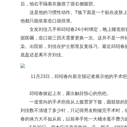
后，他右手隔着衣服摸了摸右侧腹部。
这是他的习惯性动作。T恤下面是一个贴在皮肤
他都只能依靠造口袋排泄。
女友刘佳几乎和邱绍春24小时绑定，晚上睡觉
据医嘱，造口袋三四天需要更换一次。这并不是一件
染。出院前，刘佳在护士那里反复练习。最近邱绍春
底盘还是离不开刘佳。
11月23日，邱绍春向新京报记者展示他的手术
邱绍春掀起上衣，露出触目惊心的伤疤。
一道竖向的手术疤痕从上腹贯穿下腹，圆鼓鼓的
刘佳数不清缝了多少针，只记得男友刚做完手术时，缝
春的体力大不如从前，以前单手抡一大桶水毫不费力