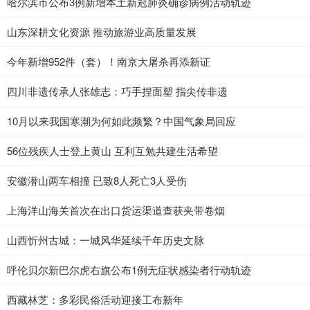
哈尔滨市公布3例新增本土新冠肺炎确诊病例活动轨迹
山东深耕文化资源 推动旅游业高质量发展
今年新增952件（套）！南京大屠杀再添新证
四川非遗传承人张雄志：巧手捏面塑 指尖传非遗
10月以来我国寒潮为何如此频繁？中国气象局回应
56位残疾人士登上黄山 互利互勉共建生活希望
安徽潜山两车相撞 已致8人死亡3人受伤
上海洋山海关首次在出口货运渠道查获夹带卷烟
山西忻州古城：一城风华延续千年历史文脉
呼伦贝尔新巴尔虎右旗公布1例无症状感染者行动轨迹
西藏林芝：多彩民俗活动迎接工布新年