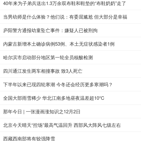
40年来为子弟兵送出1.3万余双布鞋和鞋垫的“布鞋奶奶”走了
当男幼师是什么体验？他们说：有委屈尴尬 但大部分是幸福
庐阳警方通报幼童坠亡事件：嫌疑人已被刑拘
内蒙古新增本土确诊病例53例、本土无症状感染者1例
哈尔滨市启动部分地区第一轮全员核酸检测
四川通江发生两车相撞事故 致3人死亡
下半年以来已现四轮寒潮 今冬还会经历更多寒潮吗？
全国大部雨雪稀少 华北江南多地昼夜温差超10℃
那年今日 | 一张漫画涨知识之12月2日
北京今天晴天“控场”最高气温回升 西部风大阵风七级左右
西藏西南部将有较强降雪