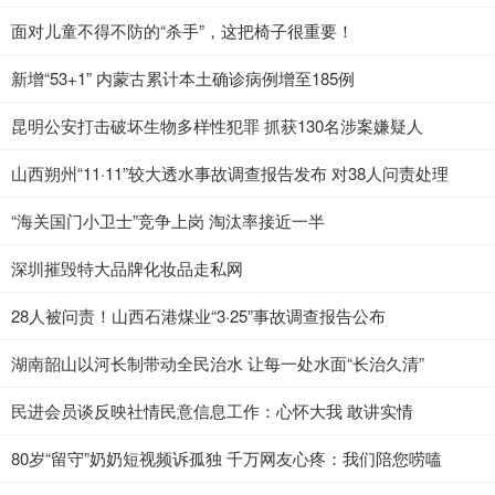
面对儿童不得不防的“杀手”，这把椅子很重要！
新增“53+1” 内蒙古累计本土确诊病例增至185例
昆明公安打击破坏生物多样性犯罪 抓获130名涉案嫌疑人
山西朔州“11·11”较大透水事故调查报告发布 对38人问责处理
“海关国门小卫士”竞争上岗 淘汰率接近一半
深圳摧毁特大品牌化妆品走私网
28人被问责！山西石港煤业“3·25”事故调查报告公布
湖南韶山以河长制带动全民治水 让每一处水面“长治久清”
民进会员谈反映社情民意信息工作：心怀大我 敢讲实情
80岁“留守”奶奶短视频诉孤独 千万网友心疼：我们陪您唠嗑