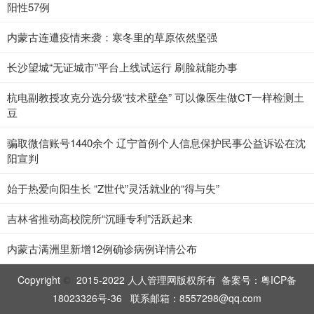
阳性57例
内蒙古连遭疫情来袭：寒冬里的草原依然坚强
长沙望城“无证城市”平台上线试运行 刷脸就能办事
杭电副教授攻克分选分级“技术壁垒” 可以像医生做CT一样检测土
豆
骗取微信账号1440余个 辽宁首例个人信息保护民事公益诉讼在沈
阳宣判
始于热爱向阳生长 “Z世代”灵活就业的“得与失”
吉林省推动高校院所“沉睡专利”活跃起来
内蒙古满洲里新增12例确诊病例详情公布
Copyright
2015-2022 人人管理网版权所有 备案号：
粤ICP备
©
18023326号-36
联系邮箱：8557298@qq.com