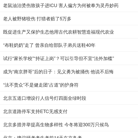
老鼠油治烫伤致孩子进ICU 害人偏方为何被奉为灵丹妙药
老人被野猪咬伤 打猎者赔了5万多
既促进生产又保护生态他用古代农耕智慧造福现代农业
“布鞋奶奶”走了 曾亲自给部队子弟兵送鞋40年
试行“家长学校”“持证上岗”？可以引导但不宜“法外加槛”
成为“南京胖哥”后的日子：见义勇为被捅伤 他说不后悔
“法不责众”不是健走团“占道”的护身符
北京五道口增设行人信号灯四面全绿时段
北京道路停车支持ETC无感支付
北京多措并举提高生物多样性 今冬将迎300万只候鸟
北京：建议研考考生考前14天在京备考