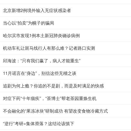
北京新增2例境外输入无症状感染者
当心以“拍卖”为幌子的骗局
哈尔滨市发现1例本土新冠肺炎确诊病例
机动车礼让斑马线行人有那么难？记者路口实测
邱海波：“只有我们赢了，病人才能重生”
11月谣言在“身边”，别信这些无稽之谈
追剧为何上瘾？你追的不是剧，而是及时满足的快感
对症下药“十年痼疾”，“茶博士”帮老茶园重焕生机
不会融化的“果冻冰块”研制成功 有望改变食物冷藏方式
“逆行”考研=集体滑落？这结论该慎下