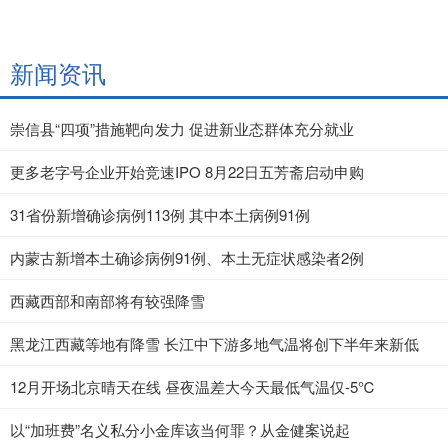
新闻资讯
崇信县“四项”措施靶向发力 促进新业态群体充分就业
更多老字号企业开始竞速IPO 8月22日五芳斋启动申购
31省份新增确诊病例113例 其中本土病例91例
内蒙古新增本土确诊病例91例、本土无症状感染者2例
西藏西部和南部将有较强降雪
黑龙江西藏等地有降雪 长江中下游多地气温将创下半年来新低
12月开场北京晴天在线 昼夜温差大今天最低气温仅-5℃
以“加班费”名义私分小金库该当何罪？从金健案说起