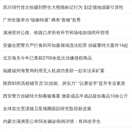
四川绵竹首次拍摄到野生大熊猫标记行为 划定领地或吸引异性
广州长隆举办“猿猴特展” 稀有“夜猴”首秀
满洲里对公路、铁路口岸所有环节和场地加强闭环管理
安徽合肥警方严打食药环知森领域违法犯罪 侦破重特大案件14起
北京海关今年已查获2700余批次涉嫌侵权商品
福建福州海警局利用无人机成功查获一起非法采矿案
陕西83所高校辅导员“比技能、拼实力” “以赛促学”提升专业素质
西安警方侦破特大制毒贩毒案 缴获成品半成品疑似毒品10余公斤
全球首次荒漠猫卫星颈圈跟踪研究取得新进展
内蒙古满洲里公布55名确诊病例详情：有26名学生