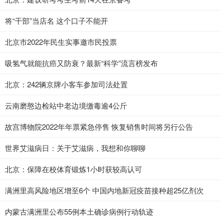
将“干部”当店名 这个口子不能开
北京市2022年民生实事邀市民投票
吸氢气就能抗癌又防衰？最新“科学”流言榜发布
北京：242辆京牌小客车参加司法处置
云南磨憨边检站中老边境缴毒逾4公斤
故宫博物院2022年年票紧急停售 恢复销售时间将另行公告
世界艾滋病日：关于艾滋病，我想和你聊聊
北京：保障在校体育锻炼1小时获较高认可
满洲里高风险地区增至6个 中国内地新冠疫苗接种超25亿剂次
内蒙古满洲里公布55例本土确诊病例行动轨迹