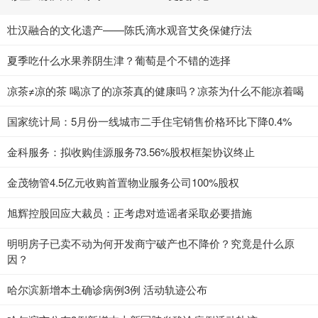
壮汉融合的文化遗产——陈氏滴水观音艾灸保健疗法
夏季吃什么水果养阴生津？葡萄是个不错的选择
凉茶≠凉的茶 喝凉了的凉茶真的健康吗？凉茶为什么不能凉着喝
国家统计局：5月份一线城市二手住宅销售价格环比下降0.4%
金科服务：拟收购佳源服务73.56%股权框架协议终止
金茂物管4.5亿元收购首置物业服务公司100%股权
旭辉控股回应大裁员：正考虑对造谣者采取必要措施
明明房子已卖不动为何开发商宁破产也不降价？究竟是什么原
因？
哈尔滨新增本土确诊病例3例 活动轨迹公布