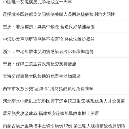
中国唯一艾滋病患儿学校成立十周年
昆明境外既往感染复阳病例关联人员两轮核酸检测均为阴性
重庆：非法捕捞工具集中销毁 营造良好禁捕氛围
中演协发声明辟谣网络不实言论 将依法维护权益
浙江：中老年群体艾滋病感染者占比有增加趋势
宁夏：保障三孩生育政策配套支持措施
青海茫崖森警大队救助濒危野生动物黑鸢
西宁市发放公交“蓝焰卡” 消防指战员可免费乘车
河北衡水中级以上职称医师下沉乡镇卫生院 实现优质人才全覆盖
展示脱贫攻坚成就 福建福安连家船民故事搬上荧屏
内蒙古满洲里新增本土确诊病例12例 第三轮大规模核酸检测初筛