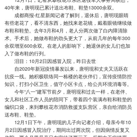
40年来，唐明现已累计送出布鞋、鞋垫13000余双。
成都商报-红星新闻记者了解到，退休后，唐明现眼睛
有些老花了，看不清东西，她找来老花镜，戴着眼镜继续做
布鞋和鞋垫。去年3月和4月，老人分两次做了白内障清除
术。手术后，她做布鞋的劲头更大了，从前几年的每年300
余双增至600余双。在老人的影响下，她退休的女儿们也加
入了做布鞋的行列。
泪目：10月2日因感冒入院，昨日去世
自2020年新冠疫情暴发以来，唐明现和丈夫又活跃在
抗疫一线。她积极联络同一栋楼的老伙伴们，宣传疫情防控
知识，打扫小区卫生，值守小区卡点，给公共环境消毒等。
今年“八一”建军节前夕，唐明现和过去一样，在老伴、
女儿和社区工作人员的陪同下，带着四个装满布鞋和鞋垫的
编织口袋，来到攀枝花市消防救援支队营区，亲自给消防员
送布鞋、鞋垫。
12月1日下午，唐明现的儿子向记者介绍，母亲今年10
月2日因感冒入院治疗，期间出过两次院，但因病情反复又