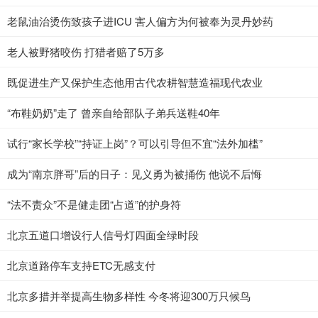
老鼠油治烫伤致孩子进ICU 害人偏方为何被奉为灵丹妙药
老人被野猪咬伤 打猎者赔了5万多
既促进生产又保护生态他用古代农耕智慧造福现代农业
“布鞋奶奶”走了 曾亲自给部队子弟兵送鞋40年
试行“家长学校”“持证上岗”？可以引导但不宜“法外加槛”
成为“南京胖哥”后的日子：见义勇为被捅伤 他说不后悔
“法不责众”不是健走团“占道”的护身符
北京五道口增设行人信号灯四面全绿时段
北京道路停车支持ETC无感支付
北京多措并举提高生物多样性 今冬将迎300万只候鸟