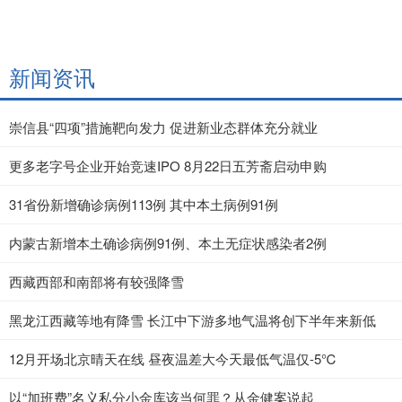
新闻资讯
崇信县“四项”措施靶向发力 促进新业态群体充分就业
更多老字号企业开始竞速IPO 8月22日五芳斋启动申购
31省份新增确诊病例113例 其中本土病例91例
内蒙古新增本土确诊病例91例、本土无症状感染者2例
西藏西部和南部将有较强降雪
黑龙江西藏等地有降雪 长江中下游多地气温将创下半年来新低
12月开场北京晴天在线 昼夜温差大今天最低气温仅-5℃
以“加班费”名义私分小金库该当何罪？从金健案说起