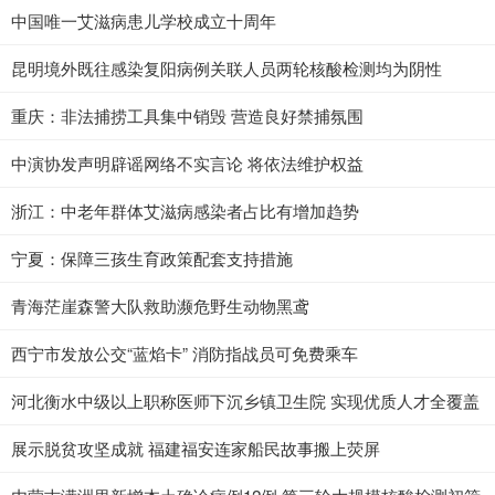
中国唯一艾滋病患儿学校成立十周年
昆明境外既往感染复阳病例关联人员两轮核酸检测均为阴性
重庆：非法捕捞工具集中销毁 营造良好禁捕氛围
中演协发声明辟谣网络不实言论 将依法维护权益
浙江：中老年群体艾滋病感染者占比有增加趋势
宁夏：保障三孩生育政策配套支持措施
青海茫崖森警大队救助濒危野生动物黑鸢
西宁市发放公交“蓝焰卡” 消防指战员可免费乘车
河北衡水中级以上职称医师下沉乡镇卫生院 实现优质人才全覆盖
展示脱贫攻坚成就 福建福安连家船民故事搬上荧屏