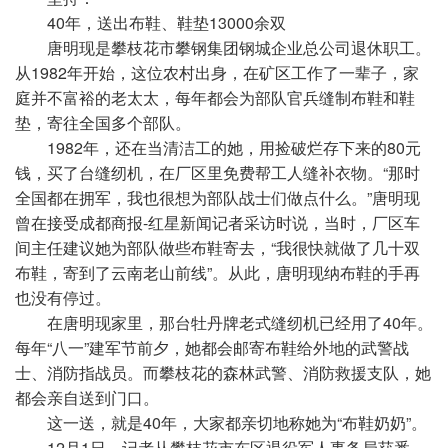
40年，送出布鞋、鞋垫13000余双
唐明现是攀枝花市攀钢集团钢城企业总公司退休职工。
从1982年开始，这位农村出身，在矿区工作了一辈子，家
庭并不富裕的老太太，每年都会为部队官兵缝制布鞋和鞋
垫，寄往全国多个部队。
1982年，还在当清洁工的她，用捡破烂存下来的80元
钱，买了台缝纫机，在厂区里免费帮工人缝补衣物。“那时
全国都在拥军，我也很想为部队战士们做点什么。”唐明现
曾在接受成都商报-红星新闻记者采访时说，当时，厂区车
间主任建议她为部队做些布鞋寄去，“我很快就做了几十双
布鞋，寄到了云南老山前线”。从此，唐明现纳布鞋的手再
也没有停过。
在唐明现家里，那台牡丹牌老式缝纫机已经用了40年。
每年“八一”建军节前夕，她都会邮寄布鞋给外地的武警战
士、消防指战员。而攀枝花的森林武警、消防救援支队，她
都会亲自送到门口。
这一送，就是40年，大家都亲切地称她为“布鞋奶奶”。
12月1日，记者从攀枝花市东区退役军人事务局获悉，