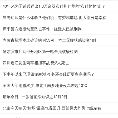
40年来为子弟兵送出1.3万余双布鞋和鞋垫的“布鞋奶奶”走了
当男幼师是什么体验？他们说：有委屈尴尬 但大部分是幸福
庐阳警方通报幼童坠亡事件：嫌疑人已被刑拘
内蒙古新增本土确诊病例53例、本土无症状感染者1例
哈尔滨市启动部分地区第一轮全员核酸检测
四川通江发生两车相撞事故 致3人死亡
下半年以来已现四轮寒潮 今冬还会经历更多寒潮吗？
全国大部雨雪稀少 华北江南多地昼夜温差超10℃
那年今日 | 一张漫画涨知识之12月2日
北京今天晴天“控场”最高气温回升 西部风大阵风七级左右