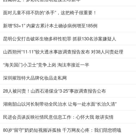
面对儿童不得不防的“杀手”，这把椅子很重要！
新增“53+1” 内蒙古累计本土确诊病例增至185例
昆明公安打击破坏生物多样性犯罪 抓获130名涉案嫌疑人
山西朔州“11·11”较大透水事故调查报告发布 对38人问责处理
“海关国门小卫士”竞争上岗 淘汰率接近一半
深圳摧毁特大品牌化妆品走私网
28人被问责！山西石港煤业“3·25”事故调查报告公布
湖南韶山以河长制带动全民治水 让每一处水面“长治久清”
民进会员谈反映社情民意信息工作：心怀大我 敢讲实情
80岁“留守”奶奶短视频诉孤独 千万网友心疼：我们陪您唠嗑