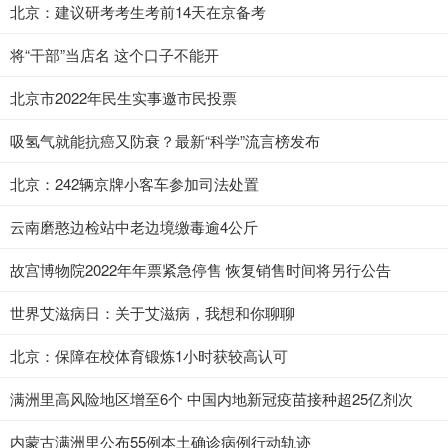
北京：建议研考考生考前14天在京备考
将“干部”当店名 这个口子不能开
北京市2022年民生实事邀市民投票
吸氢气就能抗癌又防衰？最新“科学”流言榜发布
北京：242辆京牌小客车参加司法处置
云南磨憨边检站中老边境缴毒逾4公斤
故宫博物院2022年年票紧急停售 恢复销售时间将另行公告
世界艾滋病日：关于艾滋病，我想和你聊聊
北京：保障在校体育锻炼1小时获较高认可
满洲里高风险地区增至6个 中国内地新冠疫苗接种超25亿剂次
内蒙古满洲里公布55例本土确诊病例行动轨迹