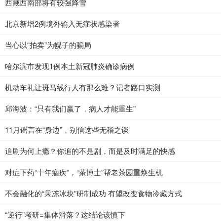
西藏西南部将有较强降雪
北京新增2例境外输入无症状感染者
当心以“拍卖”为幌子的骗局
哈尔滨市发现1例本土新冠肺炎确诊病例
机动车礼让斑马线行人有那么难？记者路口实测
邱海波：“只有我们赢了，病人才能重生”
11月谣言在“身边”，别信这些无稽之谈
追剧为何上瘾？你追的不是剧，而是及时满足的快感
对症下药“十年痼疾”，“茶博士”帮老茶园重焕生机
不会融化的“果冻冰块”研制成功 有望改变食物冷藏方式
“逆行”考研=集体滑落？这结论该慎下