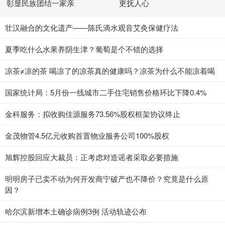
彰显民族团结一家亲
更抚人心
壮汉融合的文化遗产——陈氏滴水观音艾灸保健疗法
夏季吃什么水果养阴生津？葡萄是个不错的选择
凉茶≠凉的茶 喝凉了的凉茶真的健康吗？凉茶为什么不能凉着喝
国家统计局：5月份一线城市二手住宅销售价格环比下降0.4%
金科服务：拟收购佳源服务73.56%股权框架协议终止
金茂物管4.5亿元收购首置物业服务公司100%股权
旭辉控股回应大裁员：正考虑对造谣者采取必要措施
明明房子已卖不动为何开发商宁破产也不降价？究竟是什么原
因？
哈尔滨新增本土确诊病例3例 活动轨迹公布