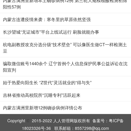
内蒙古满洲里新增本土确诊病例12例 第三轮大规模核酸检测初筛
阳性57例
内蒙古连遭疫情来袭：寒冬里的草原依然坚强
长沙望城“无证城市”平台上线试运行 刷脸就能办事
杭电副教授攻克分选分级“技术壁垒” 可以像医生做CT一样检测土
豆
骗取微信账号1440余个 辽宁首例个人信息保护民事公益诉讼在沈
阳宣判
始于热爱向阳生长 “Z世代”灵活就业的“得与失”
吉林省推动高校院所“沉睡专利”活跃起来
内蒙古满洲里新增12例确诊病例详情公布
Copyright
2015-2022 人人管理网版权所有 备案号：
粤ICP备
©
18023326号-36
联系邮箱：8557298@qq.com