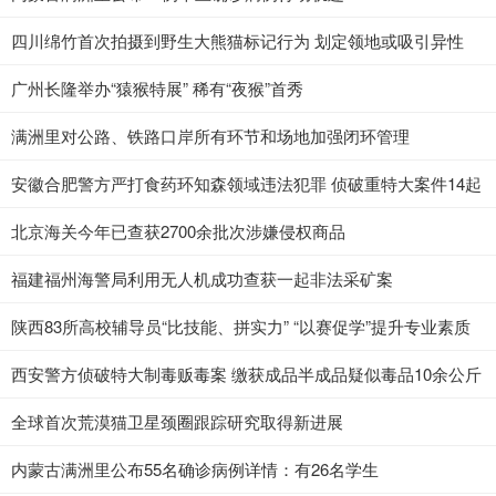
四川绵竹首次拍摄到野生大熊猫标记行为 划定领地或吸引异性
广州长隆举办“猿猴特展” 稀有“夜猴”首秀
满洲里对公路、铁路口岸所有环节和场地加强闭环管理
安徽合肥警方严打食药环知森领域违法犯罪 侦破重特大案件14起
北京海关今年已查获2700余批次涉嫌侵权商品
福建福州海警局利用无人机成功查获一起非法采矿案
陕西83所高校辅导员“比技能、拼实力” “以赛促学”提升专业素质
西安警方侦破特大制毒贩毒案 缴获成品半成品疑似毒品10余公斤
全球首次荒漠猫卫星颈圈跟踪研究取得新进展
内蒙古满洲里公布55名确诊病例详情：有26名学生