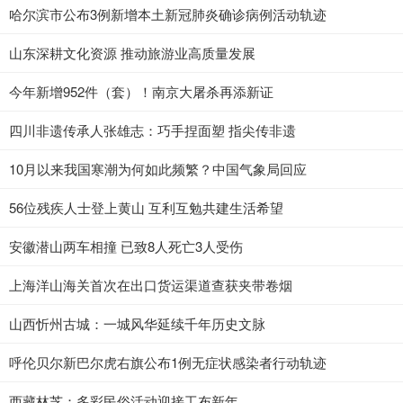
哈尔滨市公布3例新增本土新冠肺炎确诊病例活动轨迹
山东深耕文化资源 推动旅游业高质量发展
今年新增952件（套）！南京大屠杀再添新证
四川非遗传承人张雄志：巧手捏面塑 指尖传非遗
10月以来我国寒潮为何如此频繁？中国气象局回应
56位残疾人士登上黄山 互利互勉共建生活希望
安徽潜山两车相撞 已致8人死亡3人受伤
上海洋山海关首次在出口货运渠道查获夹带卷烟
山西忻州古城：一城风华延续千年历史文脉
呼伦贝尔新巴尔虎右旗公布1例无症状感染者行动轨迹
西藏林芝：多彩民俗活动迎接工布新年