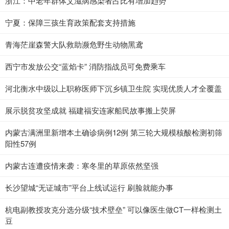
浙江：中老年群体艾滋病感染者占比有增加趋势
宁夏：保障三孩生育政策配套支持措施
青海茫崖森警大队救助濒危野生动物黑鸢
西宁市发放公交“蓝焰卡” 消防指战员可免费乘车
河北衡水中级以上职称医师下沉乡镇卫生院 实现优质人才全覆盖
展示脱贫攻坚成就 福建福安连家船民故事搬上荧屏
内蒙古满洲里新增本土确诊病例12例 第三轮大规模核酸检测初筛
阳性57例
内蒙古连遭疫情来袭：寒冬里的草原依然坚强
长沙望城“无证城市”平台上线试运行 刷脸就能办事
杭电副教授攻克分选分级“技术壁垒” 可以像医生做CT一样检测土
豆