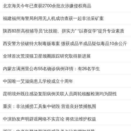
北京海关今年已查获2700余批次涉嫌侵权商品
福建福州海警局利用无人机成功查获一起非法采矿案
陕西83所高校辅导员“比技能、拼实力” “以赛促学”提升专业素质
西安警方侦破特大制毒贩毒案 缴获成品半成品疑似毒品10余公斤
全球首次荒漠猫卫星颈圈跟踪研究取得新进展
内蒙古满洲里公布55名确诊病例详情：有26名学生
中国唯一艾滋病患儿学校成立十周年
昆明境外既往感染复阳病例关联人员两轮核酸检测均为阴性
重庆：非法捕捞工具集中销毁 营造良好禁捕氛围
中演协发声明辟谣网络不实言论 将依法维护权益