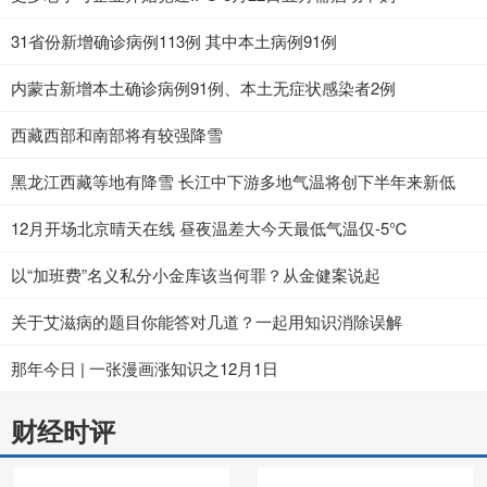
31省份新增确诊病例113例 其中本土病例91例
内蒙古新增本土确诊病例91例、本土无症状感染者2例
西藏西部和南部将有较强降雪
黑龙江西藏等地有降雪 长江中下游多地气温将创下半年来新低
12月开场北京晴天在线 昼夜温差大今天最低气温仅-5℃
以“加班费”名义私分小金库该当何罪？从金健案说起
关于艾滋病的题目你能答对几道？一起用知识消除误解
那年今日 | 一张漫画涨知识之12月1日
财经时评