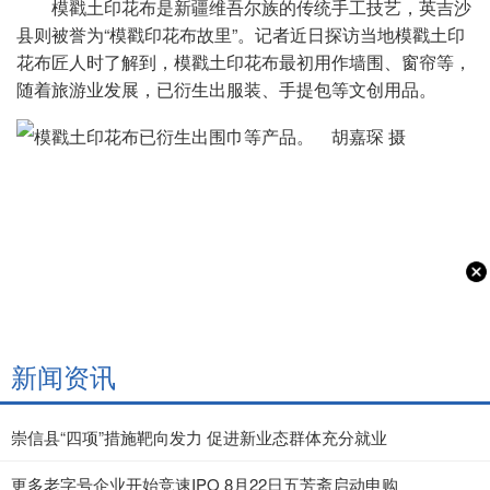
模戳土印花布是新疆维吾尔族的传统手工技艺，英吉沙
县则被誉为“模戳印花布故里”。记者近日探访当地模戳土印
花布匠人时了解到，模戳土印花布最初用作墙围、窗帘等，
随着旅游业发展，已衍生出服装、手提包等文创用品。
新闻资讯
崇信县“四项”措施靶向发力 促进新业态群体充分就业
更多老字号企业开始竞速IPO 8月22日五芳斋启动申购