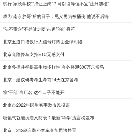
试行“家长学校”“持证上岗”？可以引导但不宜“法外加槛”
成为“南京胖哥”后的日子：见义勇为被捅伤 他说不后悔
“法不责众”不是健走团“占道”的护身符
北京五道口增设行人信号灯四面全绿时段
北京道路停车支持ETC无感支付
北京多措并举提高生物多样性 今冬将迎300万只候鸟
北京：建议研考考生考前14天在京备考
将“干部”当店名 这个口子不能开
北京市2022年民生实事邀市民投票
吸氢气就能抗癌又防衰？最新“科学”流言榜发布
北京：242辆京牌小客车参加司法处置