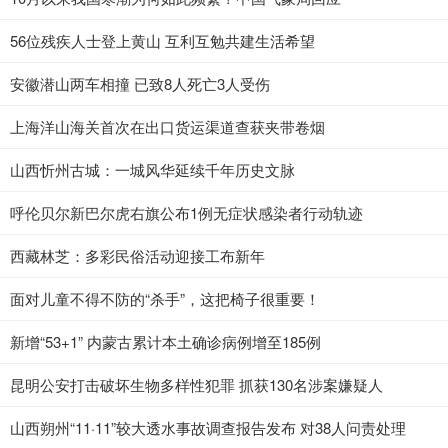
56位残疾人士登上黄山 互利互勉共建生活希望
安徽潜山两车相撞 已致8人死亡3人受伤
上海洋山海关首次在出口货运渠道查获夹带卷烟
山西忻州古城：一城风华延续千年历史文脉
呼伦贝尔新巴尔虎右旗公布1例无症状感染者行动轨迹
西藏林芝：多彩民俗活动迎接工布新年
面对儿童不得不防的“杀手”，这把椅子很重要！
新增“53+1” 内蒙古累计本土确诊病例增至185例
昆明公安打击破坏生物多样性犯罪 抓获130名涉案嫌疑人
山西朔州“11·11”较大透水事故调查报告发布 对38人问责处理