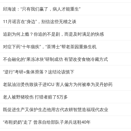
邱海波：“只有我们赢了，病人才能重生”
11月谣言在“身边”，别信这些无稽之谈
追剧为何上瘾？你追的不是剧，而是及时满足的快感
对症下药“十年痼疾”，“茶博士”帮老茶园重焕生机
不会融化的“果冻冰块”研制成功 有望改变食物冷藏方式
“逆行”考研=集体滑落？这结论该慎下
老鼠油治烫伤致孩子进ICU 害人偏方为何被奉为灵丹妙药
老人被野猪咬伤 打猎者赔了5万多
既促进生产又保护生态他用古代农耕智慧造福现代农业
“布鞋奶奶”走了 曾亲自给部队子弟兵送鞋40年