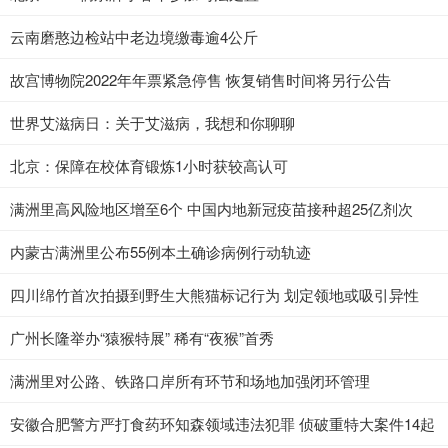
云南磨憨边检站中老边境缴毒逾4公斤
故宫博物院2022年年票紧急停售 恢复销售时间将另行公告
世界艾滋病日：关于艾滋病，我想和你聊聊
北京：保障在校体育锻炼1小时获较高认可
满洲里高风险地区增至6个 中国内地新冠疫苗接种超25亿剂次
内蒙古满洲里公布55例本土确诊病例行动轨迹
四川绵竹首次拍摄到野生大熊猫标记行为 划定领地或吸引异性
广州长隆举办“猿猴特展” 稀有“夜猴”首秀
满洲里对公路、铁路口岸所有环节和场地加强闭环管理
安徽合肥警方严打食药环知森领域违法犯罪 侦破重特大案件14起