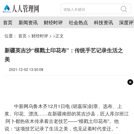
首页
新闻资讯
财经时评
社会热点
科技资讯
深度评
位置：
首页
>
财经时评
> >正文
新疆英吉沙“模戳土印花布”：传统手艺记录生活之
美
2021-12-02 13:30:08
中新网
乌鲁木齐12月1日电 (胡嘉琛)刻章、选布、上
浆、印花、漂洗……在新疆南部的英吉沙县，匠人库尔班江
·阿卜都热依木传承着古老技艺——“模戳土印花布”。他
说：“这项技艺记录了生活之美，也见证着时代变迁。”