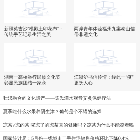
新疆英吉沙“模戳土印花布”：
两岸青年体验福州九案泰山信
传统手艺记录生活之美
俗非遗文化
湖南一高校举行民族文化节
江浙沪书信传情：经此一“疫”
彰显民族团结一家亲
更抚人心
壮汉融合的文化遗产——陈氏滴水观音艾灸保健疗法
夏季吃什么水果养阴生津？葡萄是个不错的选择
凉茶≠凉的茶 喝凉了的凉茶真的健康吗？凉茶为什么不能凉着喝
国家统计局：5月份一线城市二手住宅销售价格环比下降0.4%