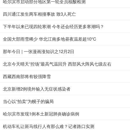
哈尔滨市启动部分地区第一轮全员核酸检测
四川通江发生两车相撞事故 致3人死亡
下半年以来已现四轮寒潮 今冬还会经历更多寒潮吗？
全国大部雨雪稀少 华北江南多地昼夜温差超10℃
那年今日 | 一张漫画涨知识之12月2日
北京今天晴天“控场”最高气温回升 西部风大阵风七级左右
西藏西南部将有较强降雪
北京新增2例境外输入无症状感染者
当心以“拍卖”为幌子的骗局
哈尔滨市发现1例本土新冠肺炎确诊病例
机动车礼让斑马线行人有那么难？记者路口实测