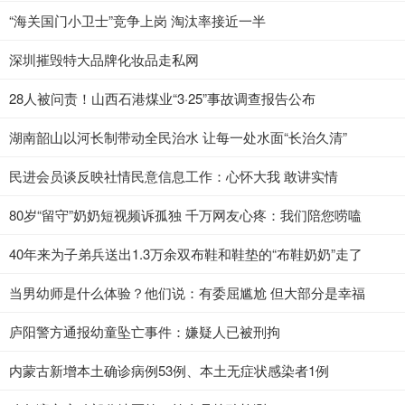
“海关国门小卫士”竞争上岗 淘汰率接近一半
深圳摧毁特大品牌化妆品走私网
28人被问责！山西石港煤业“3·25”事故调查报告公布
湖南韶山以河长制带动全民治水 让每一处水面“长治久清”
民进会员谈反映社情民意信息工作：心怀大我 敢讲实情
80岁“留守”奶奶短视频诉孤独 千万网友心疼：我们陪您唠嗑
40年来为子弟兵送出1.3万余双布鞋和鞋垫的“布鞋奶奶”走了
当男幼师是什么体验？他们说：有委屈尴尬 但大部分是幸福
庐阳警方通报幼童坠亡事件：嫌疑人已被刑拘
内蒙古新增本土确诊病例53例、本土无症状感染者1例