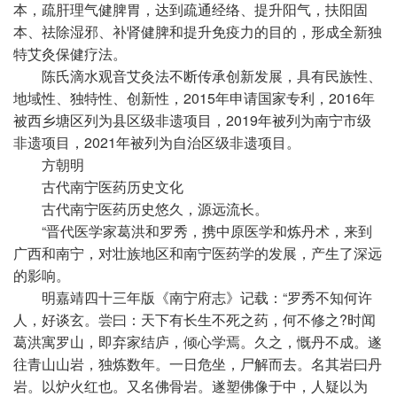
本，疏肝理气健脾胃，达到疏通经络、提升阳气，扶阳固
本、祛除湿邪、补肾健脾和提升免疫力的目的，形成全新独
特艾灸保健疗法。
陈氏滴水观音艾灸法不断传承创新发展，具有民族
性
、
地域
性
、独特
性
、创新
性
，2015年申请
国家
专利，2016年
被西乡塘区列为县区级非遗项目，2019年被列为南宁市级
非遗项目，2021年被列为自治区级非遗项目。
方朝明
古代南宁医药历史文化
古代南宁医药历史悠久，源远流长。
“晋代医学家葛洪和罗秀，携中原医学和炼丹术，来到
广西和南宁，对壮族地区和南宁医药学的发展，产生了深远
的影响。
明嘉靖四十三年版《南宁府志》记载：“罗秀不知何许
人，好谈玄。尝曰：天下有长生不死之药，何不修之?时闻
葛洪寓罗山，即弃家结庐，倾心学焉。久之，慨丹不成。遂
往青山山岩，独炼数年。一日危坐，尸解而去。名其岩曰丹
岩。以炉火红也。又名佛骨岩。遂塑佛像于中，人疑以为