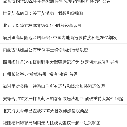
故宫博物院2022年年票紧急停售 恢复销售时间将另行公告
世界艾滋病日：关于艾滋病，我想和你聊聊
北京：保障在校体育锻炼1小时获较高认可
满洲里高风险地区增至6个 中国内地新冠疫苗接种超25亿剂次
内蒙古满洲里公布55例本土确诊病例行动轨迹
四川绵竹首次拍摄到野生大熊猫标记行为 划定领地或吸引异性
广州长隆举办“猿猴特展” 稀有“夜猴”首秀
满洲里对公路、铁路口岸所有环节和场地加强闭环管理
安徽合肥警方严打食药环知森领域违法犯罪 侦破重特大案件14起
北京海关今年已查获2700余批次涉嫌侵权商品
福建福州海警局利用无人机成功查获一起非法采矿案