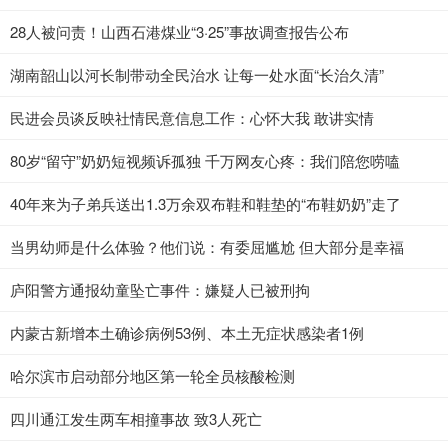
28人被问责！山西石港煤业“3·25”事故调查报告公布
湖南韶山以河长制带动全民治水 让每一处水面“长治久清”
民进会员谈反映社情民意信息工作：心怀大我 敢讲实情
80岁“留守”奶奶短视频诉孤独 千万网友心疼：我们陪您唠嗑
40年来为子弟兵送出1.3万余双布鞋和鞋垫的“布鞋奶奶”走了
当男幼师是什么体验？他们说：有委屈尴尬 但大部分是幸福
庐阳警方通报幼童坠亡事件：嫌疑人已被刑拘
内蒙古新增本土确诊病例53例、本土无症状感染者1例
哈尔滨市启动部分地区第一轮全员核酸检测
四川通江发生两车相撞事故 致3人死亡