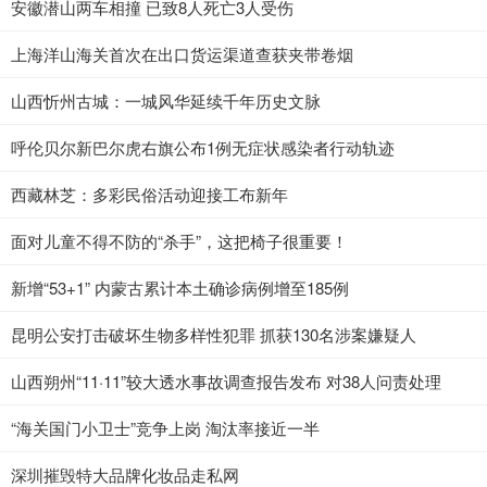
安徽潜山两车相撞 已致8人死亡3人受伤
上海洋山海关首次在出口货运渠道查获夹带卷烟
山西忻州古城：一城风华延续千年历史文脉
呼伦贝尔新巴尔虎右旗公布1例无症状感染者行动轨迹
西藏林芝：多彩民俗活动迎接工布新年
面对儿童不得不防的“杀手”，这把椅子很重要！
新增“53+1” 内蒙古累计本土确诊病例增至185例
昆明公安打击破坏生物多样性犯罪 抓获130名涉案嫌疑人
山西朔州“11·11”较大透水事故调查报告发布 对38人问责处理
“海关国门小卫士”竞争上岗 淘汰率接近一半
深圳摧毁特大品牌化妆品走私网