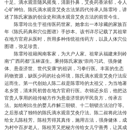
十足。滴水观音随风摇曳，清新扑鼻，艾灸药香浓郁，令人
心旷神怡。陈氏滴水观音艾灸古法第四代传承人陈霏玲，讲
述了陈氏家族的创业史和滴水观音艾灸古法的前世今生。
陈霏玲出生于祖传医药世家。她拿出一本珍藏的家族
百
年
《陈氏药典和穴位图谱》手抄本。该书详尽记载了其祖辈
在地方官府从医时，所用多种传统祖传药方，以及人体穴位
图谱，弥足珍贵。
陈霏玲祖籍闽南客家，为大户人家。祖辈从福建来到岭
南“广西药都”玉林谋生。秉持陈氏家族“崇尚
习
武、强身健
体、悬壶济世、世代安康”的祖训，
习
拳行医。丰富的生态
药物资源，缺医少药的社会环境，陈氏滴水观音艾灸疗法应
运而生。第一代创始人陈二叔是陈霏玲的太祖父，为当地著
名乡贤，清末民初曾在地方官府行医。衣锦还乡后，他把达
官贵人享用的祖传秘方作为悬壶济世的
平
民良方，传承古
法。如给刚出生的婴儿作解三朝锁、十二朝锁古法治疗等。
之后形成了独特的陈氏滴水观音艾灸疗法。陈二叔将此法传
给女儿陈桂芳。陈桂芳得其真传，施用古法，强身健体，成
为村中百岁老人。陈桂芳又把秘方传给女儿宁善秀，让其成