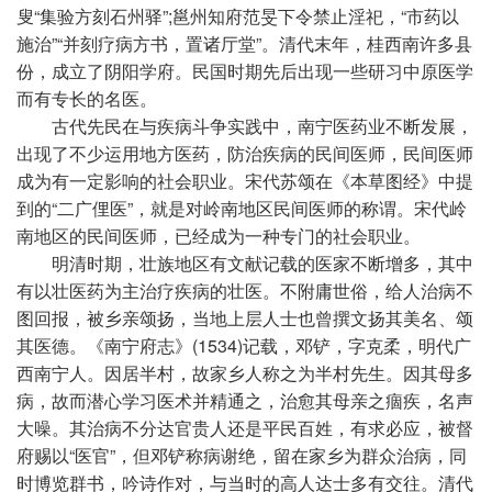
叟“集验方刻石州驿”;邕州知府范旻下令禁止淫祀，“市药以
施治”“并刻疗病方书，置诸厅堂”。清代末年，桂西南许多县
份，成立了阴阳学府。民国时期先后出现一些研
习
中原医学
而有专长的名医。
古代先民在与疾病斗争实践中，南宁医药业不断发展，
出现了不少运用地方医药，防治疾病的民间医师，民间医师
成为有一定影响的社会职业。宋代苏颂在《本草图经》中提
到的“二广俚医”，就是对岭南地区民间医师的称谓。宋代岭
南地区的民间医师，已经成为一种专门的社会职业。
明清时期，壮族地区有文献记载的医家不断增多，其中
有以壮医药为主治疗疾病的壮医。不附庸世俗，给人治病不
图回报，被乡亲颂扬，当地上层人士也曾撰文扬其美名、颂
其医德。《南宁府志》(1534)记载，邓铲，字克柔，明代广
西南宁人。因居半村，故家乡人称之为半村先生。因其母多
病，故而潜心学
习
医术并精通之，治愈其母亲之痼疾，名声
大噪。其治病不分达官贵人还是
平
民百姓，有求必应，被督
府赐以“医官”，但邓铲称病谢绝，留在家乡为群众治病，同
时博览群书，吟诗作对，与当时的高人达士多有交往。清代