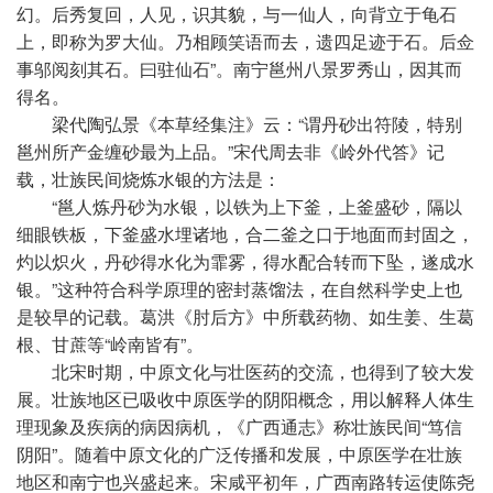
幻。后秀复回，人见，识其貌，与一仙人，向背立于龟石
上，即称为罗大仙。乃相顾笑语而去，遗四足迹于石。后佥
事邬阅刻其石。曰驻仙石”。南宁邕州八景罗秀山，因其而
得名。
梁代陶弘景《本草经集注》云：“谓丹砂出符陵，特别
邕州所产金缠砂最为上品。”宋代周去非《岭外代答》记
载，壮族民间烧炼水银的方法是：
“邕人炼丹砂为水银，以铁为上下釜，上釜盛砂，隔以
细眼铁板，下釜盛水埋诸地，合二釜之口于地面而封固之，
灼以炽火，丹砂得水化为霏雾，得水配合转而下坠，遂成水
银。”这种符合科学原理的密封蒸馏法，在自然科学史上也
是较早的记载。葛洪《肘后方》中所载药物、如生姜、生葛
根、甘蔗等“岭南皆有”。
北宋时期，中原文化与壮医药的交流，也得到了较大发
展。壮族地区已吸收中原医学的阴阳概念，用以解释人体生
理现象及疾病的病因病机，《广西通志》称壮族民间“笃信
阴阳”。随着中原文化的广泛传播和发展，中原医学在壮族
地区和南宁也兴盛起来。宋咸
平
初年，广西南路转运使陈尧