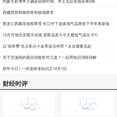
内蒙古新增本土确诊病例91例、本土无症状感染者2例
西藏西部和南部将有较强降雪
黑龙江西藏等地有降雪 长江中下游多地气温将创下半年来新低
12月开场北京晴天在线 昼夜温差大今天最低气温仅-5℃
以“加班费”名义私分小金库该当何罪？从金健案说起
关于艾滋病的题目你能答对几道？一起用知识消除误解
那年今日 | 一张漫画涨知识之12月1日
财经时评