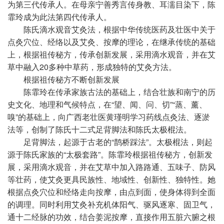
为第三代传承人。在母亲宁善秀言传身教、耳濡目染下，陈
霏玲成为此法第四代传承人。
陈氏滴水观音艾灸法，根据中华传统医药及壮医中关于
点灸穴位、经络以及艾灸、按摩的理论，在继承传统的基础
上，根据祖传秘方，传承创新发展，采用滴水观音，并在艾
草中融入20多种中草药，形成独特的艾灸方法。
根据祖传秘方不断创新发展
陈霏玲在传承家族古法的基础上，结合壮族和南宁的历
史文化、地理和气候特点，在“望、闻、问、切”“蒸、薰、
嗅”的基础上，向广西老壮医黄瑾明学
习
药线点灸法、逐淤
法等，创制了陈氏十二式足背脚法和陈氏太极棍法。
足背脚法，起源于古老的“鹊桥踩法”。太极棍法，则起
源于陈氏家族的“太极套路”。陈霏玲根据祖传秘方，创新发
展，采用滴水观音，并在艾草中加入路路通、五味子、防风
等壮药，使艾灸更具民族
性
、地域
性
、创新
性
、独特
性
。她
根据点灸穴位和经络走向按摩，由点到面，使身体得到全面
的调理。同时利用艾灸补充机体阳气、驱风逐寒、固卫气，
通十二经脉的功效，结合姜泥按摩，直接作用五脏六腑之根