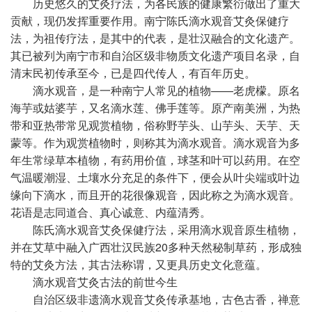
历史悠久的艾灸疗法，为各民族的健康繁衍做出了重大
贡献，现仍发挥重要作用。南宁陈氏滴水观音艾灸保健疗
法，为祖传疗法，是其中的代表，是壮汉融合的文化遗产。
其已被列为南宁市和自治区级非物质文化遗产项目名录，自
清末民初传承至今，已是四代传人，有
百年
历史。
滴水观音，是一种南宁人常见的植物——老虎檬。原名
海芋或姑婆芋，又名滴水莲、佛手莲等。原产南美洲，为热
带和亚热带常见观赏植物，俗称野芋头、山芋头、天芋、天
蒙等。作为观赏植物时，则称其为滴水观音。滴水观音为多
年生常绿草本植物，有药用价值，球茎和叶可以药用。在空
气温暖潮湿、土壤水分充足的条件下，便会从叶尖端或叶边
缘向下滴水，而且开的花很像观音，因此称之为滴水观音。
花语是志同道合、真心诚意、内蕴清秀。
陈氏滴水观音艾灸保健疗法，采用滴水观音原生植物，
并在艾草中融入广西壮汉民族20多种天然秘制草药，形成独
特的艾灸方法，其古法称谓，又更具历史文化意蕴。
滴水观音艾灸古法的前世今生
自治区级非遗滴水观音艾灸传承基地，古色古香，禅意