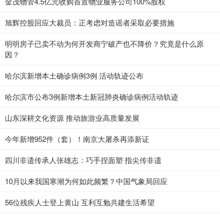
金茂物管4.5亿元收购首置物业服务公司100%股权
旭辉控股回应大裁员：正考虑对造谣者采取必要措施
明明房子已卖不动为何开发商宁破产也不降价？究竟是什么原
因？
哈尔滨新增本土确诊病例3例 活动轨迹公布
哈尔滨市公布3例新增本土新冠肺炎确诊病例活动轨迹
山东深耕文化资源 推动旅游业高质量发展
今年新增952件（套）！南京大屠杀再添新证
四川非遗传承人张雄志：巧手捏面塑 指尖传非遗
10月以来我国寒潮为何如此频繁？中国气象局回应
56位残疾人士登上黄山 互利互勉共建生活希望