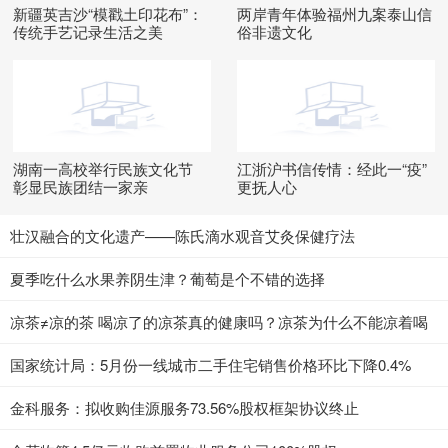
新疆英吉沙“模戳土印花布”：
两岸青年体验福州九案泰山信
传统手艺记录生活之美
俗非遗文化
湖南一高校举行民族文化节
江浙沪书信传情：经此一“疫”
彰显民族团结一家亲
更抚人心
壮汉融合的文化遗产——陈氏滴水观音艾灸保健疗法
夏季吃什么水果养阴生津？葡萄是个不错的选择
凉茶≠凉的茶 喝凉了的凉茶真的健康吗？凉茶为什么不能凉着喝
国家统计局：5月份一线城市二手住宅销售价格环比下降0.4%
金科服务：拟收购佳源服务73.56%股权框架协议终止