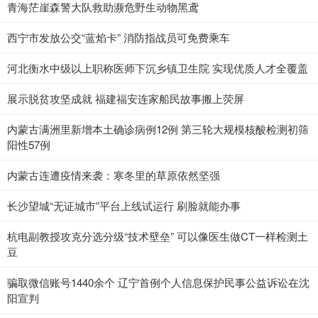
青海茫崖森警大队救助濒危野生动物黑鸢
西宁市发放公交“蓝焰卡” 消防指战员可免费乘车
河北衡水中级以上职称医师下沉乡镇卫生院 实现优质人才全覆盖
展示脱贫攻坚成就 福建福安连家船民故事搬上荧屏
内蒙古满洲里新增本土确诊病例12例 第三轮大规模核酸检测初筛
阳性57例
内蒙古连遭疫情来袭：寒冬里的草原依然坚强
长沙望城“无证城市”平台上线试运行 刷脸就能办事
杭电副教授攻克分选分级“技术壁垒” 可以像医生做CT一样检测土
豆
骗取微信账号1440余个 辽宁首例个人信息保护民事公益诉讼在沈
阳宣判