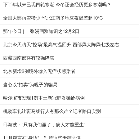
下半年以来已现四轮寒潮 今冬还会经历更多寒潮吗？
全国大部雨雪稀少 华北江南多地昼夜温差超10℃
那年今日 | 一张漫画涨知识之12月2日
北京今天晴天“控场”最高气温回升 西部风大阵风七级左右
西藏西南部将有较强降雪
北京新增2例境外输入无症状感染者
当心以“拍卖”为幌子的骗局
哈尔滨市发现1例本土新冠肺炎确诊病例
机动车礼让斑马线行人有那么难？记者路口实测
邱海波：“只有我们赢了，病人才能重生”
11月谣言在“身边”，别信这些无稽之谈