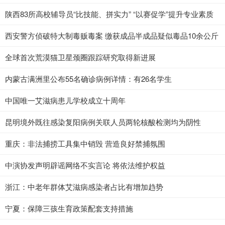
陕西83所高校辅导员“比技能、拼实力” “以赛促学”提升专业素质
西安警方侦破特大制毒贩毒案 缴获成品半成品疑似毒品10余公斤
全球首次荒漠猫卫星颈圈跟踪研究取得新进展
内蒙古满洲里公布55名确诊病例详情：有26名学生
中国唯一艾滋病患儿学校成立十周年
昆明境外既往感染复阳病例关联人员两轮核酸检测均为阴性
重庆：非法捕捞工具集中销毁 营造良好禁捕氛围
中演协发声明辟谣网络不实言论 将依法维护权益
浙江：中老年群体艾滋病感染者占比有增加趋势
宁夏：保障三孩生育政策配套支持措施