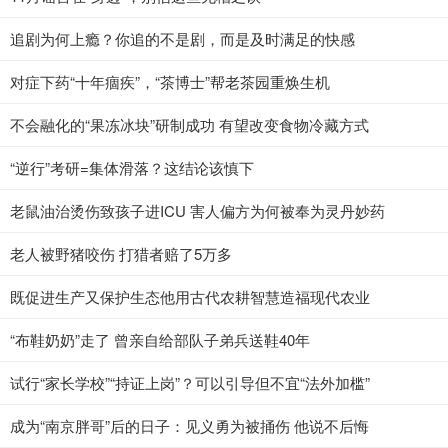
追剧为何上瘾？你追的不是剧，而是及时满足的快感
对症下药“十年痼疾”，“茶博士”帮老茶园重焕生机
不会融化的“果冻冰块”研制成功 有望改变食物冷藏方式
“逆行”考研=集体滑落？这结论该慎下
老鼠油治烫伤致孩子进ICU 害人偏方为何被奉为灵丹妙药
老人被野猪咬伤 打猎者赔了5万多
既促进生产又保护生态他用古代农耕智慧造福现代农业
“布鞋奶奶”走了 曾亲自给部队子弟兵送鞋40年
试行“家长学校”“持证上岗”？可以引导但不宜“法外加槛”
成为“南京胖哥”后的日子：见义勇为被捅伤 他说不后悔