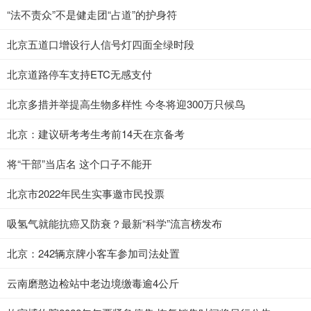
“法不责众”不是健走团“占道”的护身符
北京五道口增设行人信号灯四面全绿时段
北京道路停车支持ETC无感支付
北京多措并举提高生物多样性 今冬将迎300万只候鸟
北京：建议研考考生考前14天在京备考
将“干部”当店名 这个口子不能开
北京市2022年民生实事邀市民投票
吸氢气就能抗癌又防衰？最新“科学”流言榜发布
北京：242辆京牌小客车参加司法处置
云南磨憨边检站中老边境缴毒逾4公斤