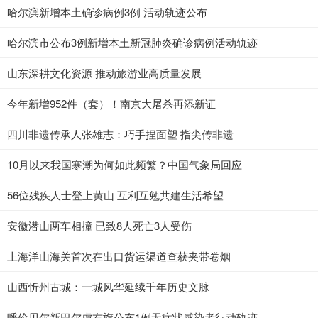
哈尔滨新增本土确诊病例3例 活动轨迹公布
哈尔滨市公布3例新增本土新冠肺炎确诊病例活动轨迹
山东深耕文化资源 推动旅游业高质量发展
今年新增952件（套）！南京大屠杀再添新证
四川非遗传承人张雄志：巧手捏面塑 指尖传非遗
10月以来我国寒潮为何如此频繁？中国气象局回应
56位残疾人士登上黄山 互利互勉共建生活希望
安徽潜山两车相撞 已致8人死亡3人受伤
上海洋山海关首次在出口货运渠道查获夹带卷烟
山西忻州古城：一城风华延续千年历史文脉
呼伦贝尔新巴尔虎右旗公布1例无症状感染者行动轨迹