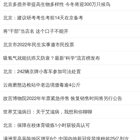
北京多措并举提高生物多样性 今冬将迎300万只候鸟
北京：建议研考考生考前14天在京备考
将“干部”当店名 这个口子不能开
北京市2022年民生实事邀市民投票
吸氢气就能抗癌又防衰？最新“科学”流言榜发布
北京：242辆京牌小客车参加司法处置
云南磨憨边检站中老边境缴毒逾4公斤
故宫博物院2022年年票紧急停售 恢复销售时间将另行公告
世界艾滋病日：关于艾滋病，我想和你聊聊
北京：保障在校体育锻炼1小时获较高认可
满洲里高风险地区增至6个 中国内地新冠疫苗接种超25亿剂次