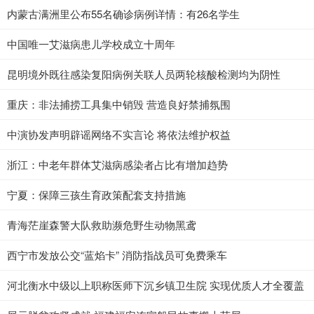
内蒙古满洲里公布55名确诊病例详情：有26名学生
中国唯一艾滋病患儿学校成立十周年
昆明境外既往感染复阳病例关联人员两轮核酸检测均为阴性
重庆：非法捕捞工具集中销毁 营造良好禁捕氛围
中演协发声明辟谣网络不实言论 将依法维护权益
浙江：中老年群体艾滋病感染者占比有增加趋势
宁夏：保障三孩生育政策配套支持措施
青海茫崖森警大队救助濒危野生动物黑鸢
西宁市发放公交“蓝焰卡” 消防指战员可免费乘车
河北衡水中级以上职称医师下沉乡镇卫生院 实现优质人才全覆盖