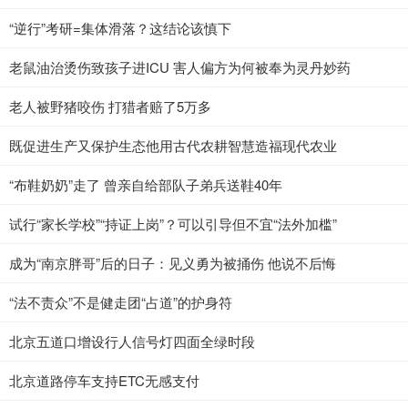
“逆行”考研=集体滑落？这结论该慎下
老鼠油治烫伤致孩子进ICU 害人偏方为何被奉为灵丹妙药
老人被野猪咬伤 打猎者赔了5万多
既促进生产又保护生态他用古代农耕智慧造福现代农业
“布鞋奶奶”走了 曾亲自给部队子弟兵送鞋40年
试行“家长学校”“持证上岗”？可以引导但不宜“法外加槛”
成为“南京胖哥”后的日子：见义勇为被捅伤 他说不后悔
“法不责众”不是健走团“占道”的护身符
北京五道口增设行人信号灯四面全绿时段
北京道路停车支持ETC无感支付