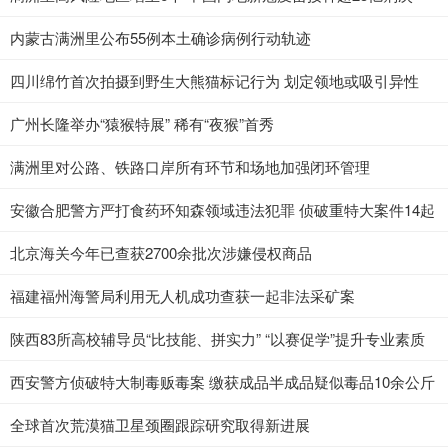
内蒙古满洲里公布55例本土确诊病例行动轨迹
四川绵竹首次拍摄到野生大熊猫标记行为 划定领地或吸引异性
广州长隆举办“猿猴特展” 稀有“夜猴”首秀
满洲里对公路、铁路口岸所有环节和场地加强闭环管理
安徽合肥警方严打食药环知森领域违法犯罪 侦破重特大案件14起
北京海关今年已查获2700余批次涉嫌侵权商品
福建福州海警局利用无人机成功查获一起非法采矿案
陕西83所高校辅导员“比技能、拼实力” “以赛促学”提升专业素质
西安警方侦破特大制毒贩毒案 缴获成品半成品疑似毒品10余公斤
全球首次荒漠猫卫星颈圈跟踪研究取得新进展