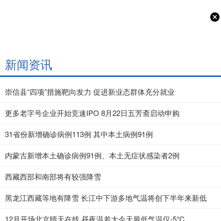
新闻资讯
崇信县“四项”措施靶向发力 促进新业态群体充分就业
更多老字号企业开始竞速IPO 8月22日五芳斋启动申购
31省份新增确诊病例113例 其中本土病例91例
内蒙古新增本土确诊病例91例、本土无症状感染者2例
西藏西部和南部将有较强降雪
黑龙江西藏等地有降雪 长江中下游多地气温将创下半年来新低
12月开场北京晴天在线 昼夜温差大今天最低气温仅-5℃