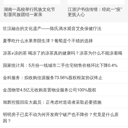
湖南一高校举行民族文化节
江浙沪书信传情：经此一“疫”
彰显民族团结一家亲
更抚人心
壮汉融合的文化遗产——陈氏滴水观音艾灸保健疗法
夏季吃什么水果养阴生津？葡萄是个不错的选择
凉茶≠凉的茶 喝凉了的凉茶真的健康吗？凉茶为什么不能凉着喝
国家统计局：5月份一线城市二手住宅销售价格环比下降0.4%
金科服务：拟收购佳源服务73.56%股权框架协议终止
金茂物管4.5亿元收购首置物业服务公司100%股权
旭辉控股回应大裁员：正考虑对造谣者采取必要措施
明明房子已卖不动为何开发商宁破产也不降价？究竟是什么原
因？