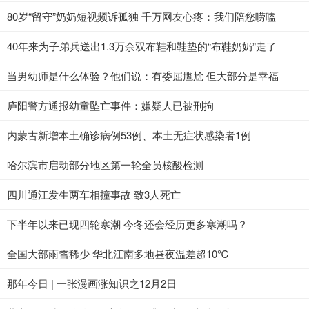
80岁“留守”奶奶短视频诉孤独 千万网友心疼：我们陪您唠嗑
40年来为子弟兵送出1.3万余双布鞋和鞋垫的“布鞋奶奶”走了
当男幼师是什么体验？他们说：有委屈尴尬 但大部分是幸福
庐阳警方通报幼童坠亡事件：嫌疑人已被刑拘
内蒙古新增本土确诊病例53例、本土无症状感染者1例
哈尔滨市启动部分地区第一轮全员核酸检测
四川通江发生两车相撞事故 致3人死亡
下半年以来已现四轮寒潮 今冬还会经历更多寒潮吗？
全国大部雨雪稀少 华北江南多地昼夜温差超10℃
那年今日 | 一张漫画涨知识之12月2日