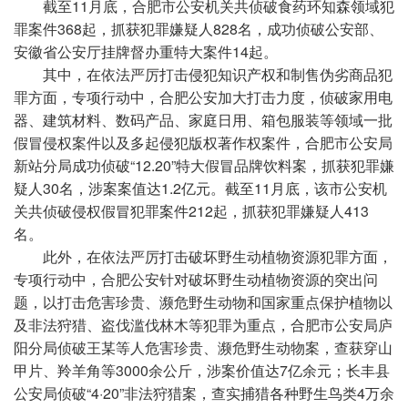
截至11月底，合肥市公安机关共侦破食药环知森领域犯
罪案件368起，抓获犯罪嫌疑人828名，成功侦破公安部、
安徽省公安厅挂牌督办重特大案件14起。
其中，在依法严厉打击侵犯知识产权和制售伪劣商品犯
罪方面，专项行动中，合肥公安加大打击力度，侦破家用电
器、建筑材料、数码产品、家庭日用、箱包服装等领域一批
假冒侵权案件以及多起侵犯版权著作权案件，合肥市公安局
新站分局成功侦破“12.20”特大假冒品牌饮料案，抓获犯罪嫌
疑人30名，涉案案值达1.2亿元。截至11月底，该市公安机
关共侦破侵权假冒犯罪案件212起，抓获犯罪嫌疑人413
名。
此外，在依法严厉打击破坏野生动植物资源犯罪方面，
专项行动中，合肥公安针对破坏野生动植物资源的突出问
题，以打击危害珍贵、濒危野生动物和国家重点保护植物以
及非法狩猎、盗伐滥伐林木等犯罪为重点，合肥市公安局庐
阳分局侦破王某等人危害珍贵、濒危野生动物案，查获穿山
甲片、羚羊角等3000余公斤，涉案价值达7亿余元；长丰县
公安局侦破“4·20”非法狩猎案，查实捕猎各种野生鸟类4万余