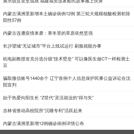
展示脱贫攻坚成就 福建福安连家船民故事搬上荧屏
内蒙古满洲里新增本土确诊病例12例 第三轮大规模核酸检测初筛
阳性57例
内蒙古连遭疫情来袭：寒冬里的草原依然坚强
长沙望城“无证城市”平台上线试运行 刷脸就能办事
杭电副教授攻克分选分级“技术壁垒” 可以像医生做CT一样检测土
豆
骗取微信账号1440余个 辽宁首例个人信息保护民事公益诉讼在沈
阳宣判
始于热爱向阳生长 “Z世代”灵活就业的“得与失”
吉林省推动高校院所“沉睡专利”活跃起来
内蒙古满洲里新增12例确诊病例详情公布