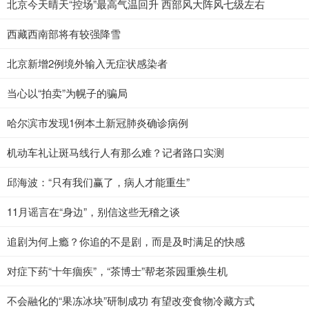
北京今天晴天“控场”最高气温回升 西部风大阵风七级左右
西藏西南部将有较强降雪
北京新增2例境外输入无症状感染者
当心以“拍卖”为幌子的骗局
哈尔滨市发现1例本土新冠肺炎确诊病例
机动车礼让斑马线行人有那么难？记者路口实测
邱海波：“只有我们赢了，病人才能重生”
11月谣言在“身边”，别信这些无稽之谈
追剧为何上瘾？你追的不是剧，而是及时满足的快感
对症下药“十年痼疾”，“茶博士”帮老茶园重焕生机
不会融化的“果冻冰块”研制成功 有望改变食物冷藏方式