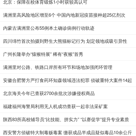
北京：保障在校体育锻炼1小时获较高认可
满洲里高风险地区增至6个 中国内地新冠疫苗接种超25亿剂次
内蒙古满洲里公布55例本土确诊病例行动轨迹
四川绵竹首次拍摄到野生大熊猫标记行为 划定领地或吸引异性
广州长隆举办“猿猴特展” 稀有“夜猴”首秀
满洲里对公路、铁路口岸所有环节和场地加强闭环管理
安徽合肥警方严打食药环知森领域违法犯罪 侦破重特大案件14起
北京海关今年已查获2700余批次涉嫌侵权商品
福建福州海警局利用无人机成功查获一起非法采矿案
陕西83所高校辅导员“比技能、拼实力” “以赛促学”提升专业素质
西安警方侦破特大制毒贩毒案 缴获成品半成品疑似毒品10余公斤