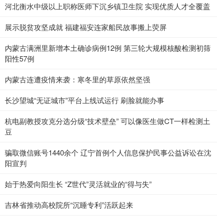
河北衡水中级以上职称医师下沉乡镇卫生院 实现优质人才全覆盖
展示脱贫攻坚成就 福建福安连家船民故事搬上荧屏
内蒙古满洲里新增本土确诊病例12例 第三轮大规模核酸检测初筛
阳性57例
内蒙古连遭疫情来袭：寒冬里的草原依然坚强
长沙望城“无证城市”平台上线试运行 刷脸就能办事
杭电副教授攻克分选分级“技术壁垒” 可以像医生做CT一样检测土
豆
骗取微信账号1440余个 辽宁首例个人信息保护民事公益诉讼在沈
阳宣判
始于热爱向阳生长 “Z世代”灵活就业的“得与失”
吉林省推动高校院所“沉睡专利”活跃起来