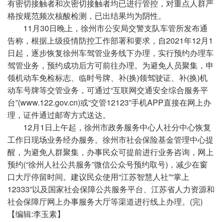
有密切接触者和次密切接触者均已进行管控，对重点人群严
格按规范频次核酸检测，已出结果均为阴性。
11月30日晚上，徐州市公安局交警支队车管所发布通
告称，根据上级疫情防控工作部署和要求，自2021年12月1
日起，逐步恢复徐州车驾管业务线下办理，实行预约办理车
驾管业务，预约成功后方可前往办理。为避免人员聚集，申
领机动车免检标志、临时号牌、补(换)领驾驶证、补(换)机
动车号牌等交管业务，可通过“互联网交通安全综合服务平
台”(www.122.gov.cn)或“交管12123”手机APP直接在网上办
理，证件通过邮寄方式送达。
12月1日上午起，徐州市政务服务中心人社分中心恢复
工作日现场业务经办服务。徐州市社会保险基金管理中心提
醒，为避免人群聚集，办事民众可提前进行业务咨询，网上
预约(“徐州人社公共服务”微信公众号预约取号)，减少在窗
口大厅停留时间。建议民众使用“江苏智慧人社”“掌上
12333”以及国家社会保障公共服务平台、江苏省人力资源和
社会保障厅网上办事服务大厅等渠道进行线上办理。(完)
【编辑:李玉素】