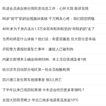
民进会员谈反映社情民意信息工作：心怀大我 敢讲实情
80岁“留守”奶奶短视频诉孤独 千万网友心疼：我们陪您唠嗑
40年来为子弟兵送出1.3万余双布鞋和鞋垫的“布鞋奶奶”走了
当男幼师是什么体验？他们说：有委屈尴尬 但大部分是幸福
庐阳警方通报幼童坠亡事件：嫌疑人已被刑拘
内蒙古新增本土确诊病例53例、本土无症状感染者1例
哈尔滨市启动部分地区第一轮全员核酸检测
四川通江发生两车相撞事故 致3人死亡
下半年以来已现四轮寒潮 今冬还会经历更多寒潮吗？
全国大部雨雪稀少 华北江南多地昼夜温差超10℃