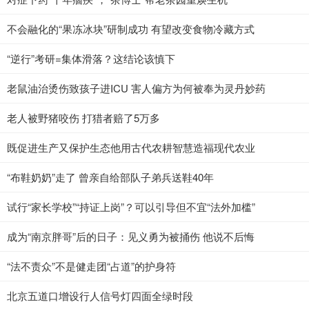
不会融化的“果冻冰块”研制成功 有望改变食物冷藏方式
“逆行”考研=集体滑落？这结论该慎下
老鼠油治烫伤致孩子进ICU 害人偏方为何被奉为灵丹妙药
老人被野猪咬伤 打猎者赔了5万多
既促进生产又保护生态他用古代农耕智慧造福现代农业
“布鞋奶奶”走了 曾亲自给部队子弟兵送鞋40年
试行“家长学校”“持证上岗”？可以引导但不宜“法外加槛”
成为“南京胖哥”后的日子：见义勇为被捅伤 他说不后悔
“法不责众”不是健走团“占道”的护身符
北京五道口增设行人信号灯四面全绿时段