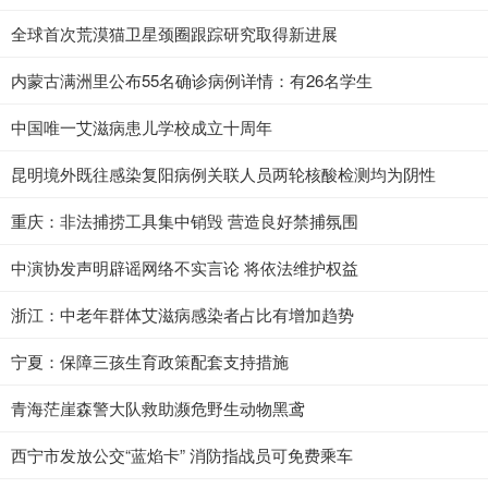
全球首次荒漠猫卫星颈圈跟踪研究取得新进展
内蒙古满洲里公布55名确诊病例详情：有26名学生
中国唯一艾滋病患儿学校成立十周年
昆明境外既往感染复阳病例关联人员两轮核酸检测均为阴性
重庆：非法捕捞工具集中销毁 营造良好禁捕氛围
中演协发声明辟谣网络不实言论 将依法维护权益
浙江：中老年群体艾滋病感染者占比有增加趋势
宁夏：保障三孩生育政策配套支持措施
青海茫崖森警大队救助濒危野生动物黑鸢
西宁市发放公交“蓝焰卡” 消防指战员可免费乘车