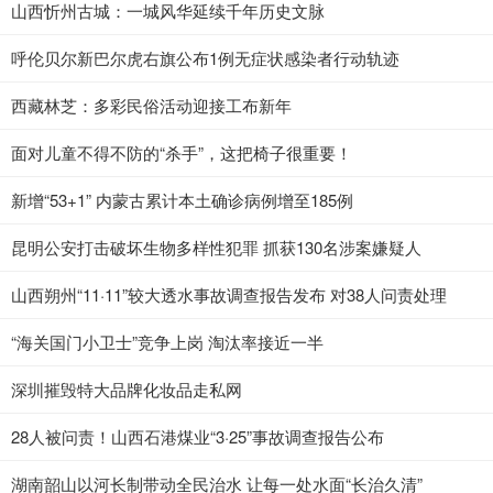
山西忻州古城：一城风华延续千年历史文脉
呼伦贝尔新巴尔虎右旗公布1例无症状感染者行动轨迹
西藏林芝：多彩民俗活动迎接工布新年
面对儿童不得不防的“杀手”，这把椅子很重要！
新增“53+1” 内蒙古累计本土确诊病例增至185例
昆明公安打击破坏生物多样性犯罪 抓获130名涉案嫌疑人
山西朔州“11·11”较大透水事故调查报告发布 对38人问责处理
“海关国门小卫士”竞争上岗 淘汰率接近一半
深圳摧毁特大品牌化妆品走私网
28人被问责！山西石港煤业“3·25”事故调查报告公布
湖南韶山以河长制带动全民治水 让每一处水面“长治久清”