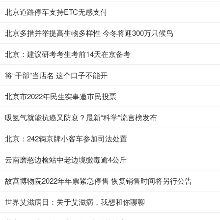
北京道路停车支持ETC无感支付
北京多措并举提高生物多样性 今冬将迎300万只候鸟
北京：建议研考考生考前14天在京备考
将“干部”当店名 这个口子不能开
北京市2022年民生实事邀市民投票
吸氢气就能抗癌又防衰？最新“科学”流言榜发布
北京：242辆京牌小客车参加司法处置
云南磨憨边检站中老边境缴毒逾4公斤
故宫博物院2022年年票紧急停售 恢复销售时间将另行公告
世界艾滋病日：关于艾滋病，我想和你聊聊