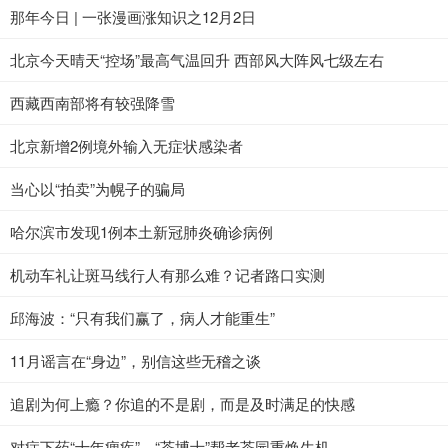
那年今日 | 一张漫画涨知识之12月2日
北京今天晴天“控场”最高气温回升 西部风大阵风七级左右
西藏西南部将有较强降雪
北京新增2例境外输入无症状感染者
当心以“拍卖”为幌子的骗局
哈尔滨市发现1例本土新冠肺炎确诊病例
机动车礼让斑马线行人有那么难？记者路口实测
邱海波：“只有我们赢了，病人才能重生”
11月谣言在“身边”，别信这些无稽之谈
追剧为何上瘾？你追的不是剧，而是及时满足的快感
对症下药“十年痼疾”，“茶博士”帮老茶园重焕生机