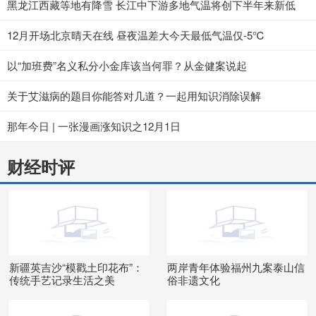
黑龙江西藏等地有降雪 长江中下游多地气温将创下半年来新低
12月开场北京晴天在线 昼夜温差大今天最低气温仅-5℃
以“加班费”名义私分小金库该当何罪？从金健案说起
关于艾滋病的题目你能答对几道？一起用知识消除误解
那年今日 | 一张漫画涨知识之12月1日
财经时评
新疆英吉沙“模戳土印花布”：
两岸青年体验福州九案泰山信
传统手艺记录生活之美
俗非遗文化