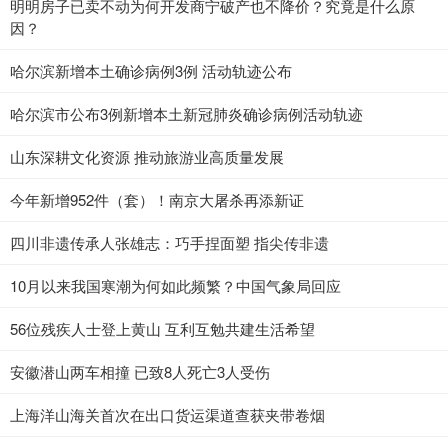
明明房子已卖不动为何开发商宁破产也不降价？究竟是什么原
因？
哈尔滨新增本土确诊病例3例 活动轨迹公布
哈尔滨市公布3例新增本土新冠肺炎确诊病例活动轨迹
山东深耕文化资源 推动旅游业高质量发展
今年新增952件（套）！南京大屠杀再添新证
四川非遗传承人张雄志：巧手捏面塑 指尖传非遗
10月以来我国寒潮为何如此频繁？中国气象局回应
56位残疾人士登上黄山 互利互勉共建生活希望
安徽潜山两车相撞 已致8人死亡3人受伤
上海洋山海关首次在出口货运渠道查获夹带卷烟