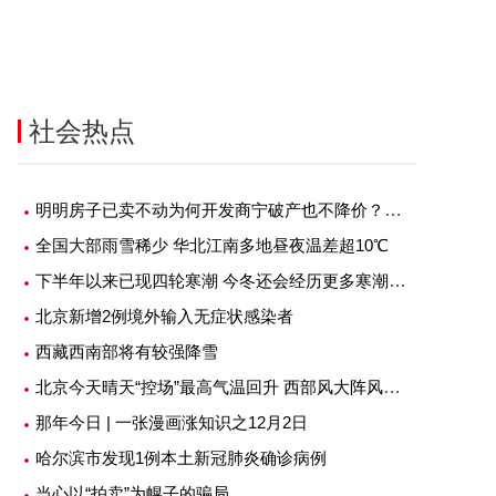
社会热点
明明房子已卖不动为何开发商宁破产也不降价？究竟是什么原因？
全国大部雨雪稀少 华北江南多地昼夜温差超10℃
下半年以来已现四轮寒潮 今冬还会经历更多寒潮吗？
北京新增2例境外输入无症状感染者
西藏西南部将有较强降雪
北京今天晴天“控场”最高气温回升 西部风大阵风七级左右
那年今日 | 一张漫画涨知识之12月2日
哈尔滨市发现1例本土新冠肺炎确诊病例
当心以“拍卖”为幌子的骗局