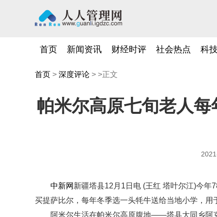
首页
新闻资讯
财经时评
社会热点
科
首页
>
深度评论
> >正文
帕米尔高原七旬老人每
2021
中新网
新疆塔县12月1日电 (王红 塔叶尔江)今
买提萨比尔，每年冬季选一头牦牛送给当地小学，用
阿米尔生活在帕米尔高原腹地——塔县大同乡阿