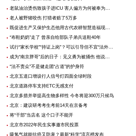
老鼠油治烫伤致孩子进ICU 害人偏方为何被奉为灵丹妙药
老人被野猪咬伤 打猎者赔了5万多
既促进生产又保护生态他用古代农耕智慧造福现代农业
“布鞋奶奶”走了 曾亲自给部队子弟兵送鞋40年
试行“家长学校”“持证上岗”？可以引导但不宜“法外加槛”
成为“南京胖哥”后的日子：见义勇为被捅伤 他说不后悔
“法不责众”不是健走团“占道”的护身符
北京五道口增设行人信号灯四面全绿时段
北京道路停车支持ETC无感支付
北京多措并举提高生物多样性 今冬将迎300万只候鸟
北京：建议研考考生考前14天在京备考
将“干部”当店名 这个口子不能开
北京市2022年民生实事邀市民投票
吸氢气就能抗癌又防衰？最新“科学”流言榜发布