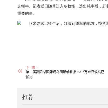
选牦牛。记者近日随其进入冬牧场，选出牦牛后，赶
重要的事。
标签：
下一篇：
第二届鄱阳湖国际观鸟周活动将启 63.7万余只候鸟已
抵达
推荐