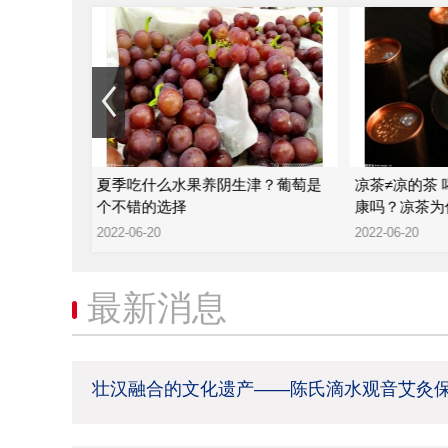
—陈氏滴水
夏季吃什么水果养阴生津？葡萄是
凉茶≠凉的茶
个不错的选择
康吗？凉茶为
2022-06-20
2022-06-20
最新消息
壮汉融合的文化遗产——陈氏滴水观音艾灸