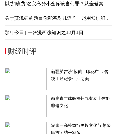
以“加班费”名义私分小金库该当何罪？从金健案说起
关于艾滋病的题目你能答对几道？一起用知识消除误解
那年今日 | 一张漫画涨知识之12月1日
财经时评
服务：拟收购佳源服务73.56%
金茂物管4.5亿元收购首置物业服
权框架协议终止
公司100%股权
-06-20
2022-06-20
新疆英吉沙“模戳土印花布”：传
统手艺记录生活之美
两岸青年体验福州九案泰山信俗
非遗文化
湖南一高校举行民族文化节 彰显
民族团结一家亲