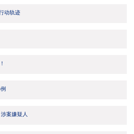
行动轨迹
！
5例
名涉案嫌疑人