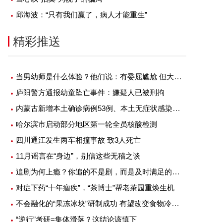
邱海波：“只有我们赢了，病人才能重生”
精彩推送
当男幼师是什么体验？他们说：有委屈尴尬 但大部分是幸福
庐阳警方通报幼童坠亡事件：嫌疑人已被刑拘
内蒙古新增本土确诊病例53例、本土无症状感染者1例
哈尔滨市启动部分地区第一轮全员核酸检测
四川通江发生两车相撞事故 致3人死亡
11月谣言在“身边”，别信这些无稽之谈
追剧为何上瘾？你追的不是剧，而是及时满足的快感
对症下药“十年痼疾”，“茶博士”帮老茶园重焕生机
不会融化的“果冻冰块”研制成功 有望改变食物冷藏方式
“逆行”考研=集体滑落？这结论该慎下