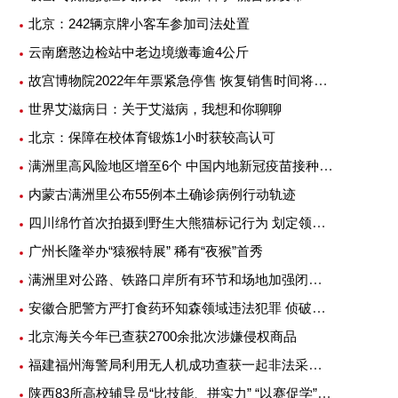
北京：242辆京牌小客车参加司法处置
云南磨憨边检站中老边境缴毒逾4公斤
故宫博物院2022年年票紧急停售 恢复销售时间将另行公告
世界艾滋病日：关于艾滋病，我想和你聊聊
北京：保障在校体育锻炼1小时获较高认可
满洲里高风险地区增至6个 中国内地新冠疫苗接种超25亿剂次
内蒙古满洲里公布55例本土确诊病例行动轨迹
四川绵竹首次拍摄到野生大熊猫标记行为 划定领地或吸引异性
广州长隆举办“猿猴特展” 稀有“夜猴”首秀
满洲里对公路、铁路口岸所有环节和场地加强闭环管理
安徽合肥警方严打食药环知森领域违法犯罪 侦破重特大案件14起
北京海关今年已查获2700余批次涉嫌侵权商品
福建福州海警局利用无人机成功查获一起非法采矿案
陕西83所高校辅导员“比技能、拼实力” “以赛促学”提升专业素质