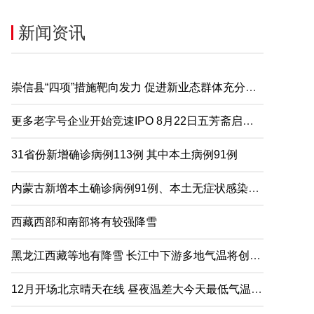
新闻资讯
崇信县“四项”措施靶向发力 促进新业态群体充分就业
更多老字号企业开始竞速IPO 8月22日五芳斋启动申购
31省份新增确诊病例113例 其中本土病例91例
内蒙古新增本土确诊病例91例、本土无症状感染者2例
西藏西部和南部将有较强降雪
黑龙江西藏等地有降雪 长江中下游多地气温将创下半年来新低
12月开场北京晴天在线 昼夜温差大今天最低气温仅-5℃