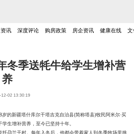
技资讯
深度评论
购房政策
房企资讯
健康在线
文
年冬季送牦牛给学生增补营
养
-12-02 13:30:19
年78岁的新疆塔什库尔干塔吉克自治县(简称塔县)牧民阿米尔·买
于学生增补营养，至今已坚持十年。
克托尕兰干村。每年入冬后，他都会带着家人到冬季牧场里挑