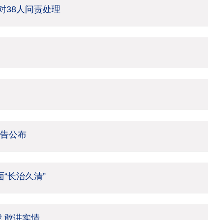
 对38人问责处理
报告公布
“长治久清”
 敢讲实情