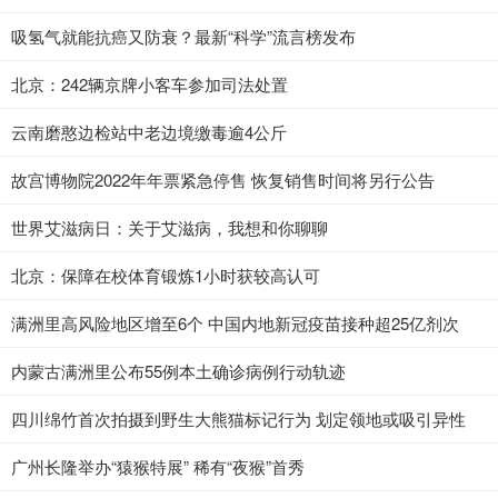
吸氢气就能抗癌又防衰？最新“科学”流言榜发布
北京：242辆京牌小客车参加司法处置
云南磨憨边检站中老边境缴毒逾4公斤
故宫博物院2022年年票紧急停售 恢复销售时间将另行公告
世界艾滋病日：关于艾滋病，我想和你聊聊
北京：保障在校体育锻炼1小时获较高认可
满洲里高风险地区增至6个 中国内地新冠疫苗接种超25亿剂次
内蒙古满洲里公布55例本土确诊病例行动轨迹
四川绵竹首次拍摄到野生大熊猫标记行为 划定领地或吸引异性
广州长隆举办“猿猴特展” 稀有“夜猴”首秀