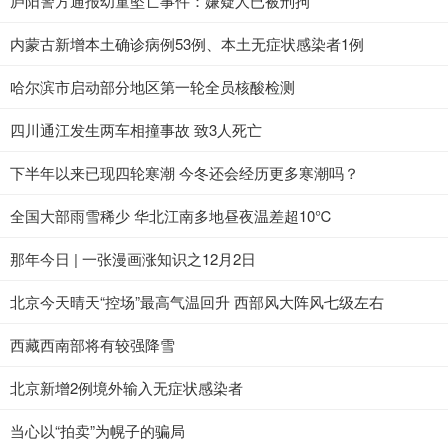
庐阳警方通报幼童坠亡事件：嫌疑人已被刑拘
内蒙古新增本土确诊病例53例、本土无症状感染者1例
哈尔滨市启动部分地区第一轮全员核酸检测
四川通江发生两车相撞事故 致3人死亡
下半年以来已现四轮寒潮 今冬还会经历更多寒潮吗？
全国大部雨雪稀少 华北江南多地昼夜温差超10℃
那年今日 | 一张漫画涨知识之12月2日
北京今天晴天“控场”最高气温回升 西部风大阵风七级左右
西藏西南部将有较强降雪
北京新增2例境外输入无症状感染者
当心以“拍卖”为幌子的骗局