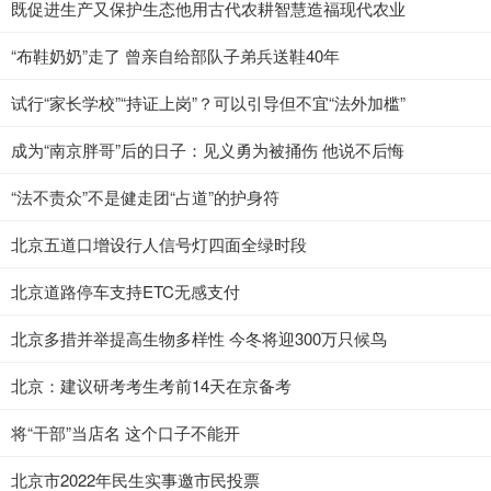
既促进生产又保护生态他用古代农耕智慧造福现代农业
“布鞋奶奶”走了 曾亲自给部队子弟兵送鞋40年
试行“家长学校”“持证上岗”？可以引导但不宜“法外加槛”
成为“南京胖哥”后的日子：见义勇为被捅伤 他说不后悔
“法不责众”不是健走团“占道”的护身符
北京五道口增设行人信号灯四面全绿时段
北京道路停车支持ETC无感支付
北京多措并举提高生物多样性 今冬将迎300万只候鸟
北京：建议研考考生考前14天在京备考
将“干部”当店名 这个口子不能开
北京市2022年民生实事邀市民投票