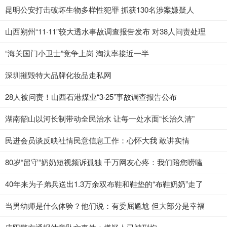
昆明公安打击破坏生物多样性犯罪 抓获130名涉案嫌疑人
山西朔州“11·11”较大透水事故调查报告发布 对38人问责处理
“海关国门小卫士”竞争上岗 淘汰率接近一半
深圳摧毁特大品牌化妆品走私网
28人被问责！山西石港煤业“3·25”事故调查报告公布
湖南韶山以河长制带动全民治水 让每一处水面“长治久清”
民进会员谈反映社情民意信息工作：心怀大我 敢讲实情
80岁“留守”奶奶短视频诉孤独 千万网友心疼：我们陪您唠嗑
40年来为子弟兵送出1.3万余双布鞋和鞋垫的“布鞋奶奶”走了
当男幼师是什么体验？他们说：有委屈尴尬 但大部分是幸福