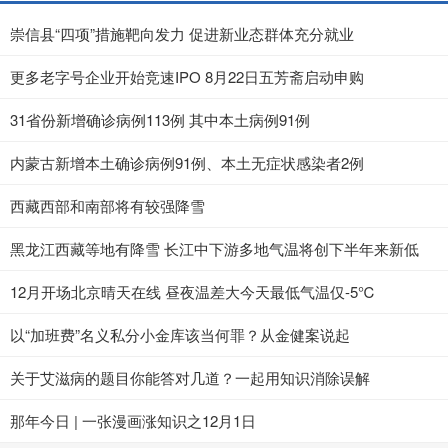
崇信县“四项”措施靶向发力 促进新业态群体充分就业
更多老字号企业开始竞速IPO 8月22日五芳斋启动申购
31省份新增确诊病例113例 其中本土病例91例
内蒙古新增本土确诊病例91例、本土无症状感染者2例
西藏西部和南部将有较强降雪
黑龙江西藏等地有降雪 长江中下游多地气温将创下半年来新低
12月开场北京晴天在线 昼夜温差大今天最低气温仅-5℃
以“加班费”名义私分小金库该当何罪？从金健案说起
关于艾滋病的题目你能答对几道？一起用知识消除误解
那年今日 | 一张漫画涨知识之12月1日