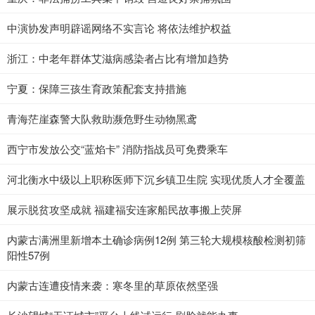
中演协发声明辟谣网络不实言论 将依法维护权益
浙江：中老年群体艾滋病感染者占比有增加趋势
宁夏：保障三孩生育政策配套支持措施
青海茫崖森警大队救助濒危野生动物黑鸢
西宁市发放公交“蓝焰卡” 消防指战员可免费乘车
河北衡水中级以上职称医师下沉乡镇卫生院 实现优质人才全覆盖
展示脱贫攻坚成就 福建福安连家船民故事搬上荧屏
内蒙古满洲里新增本土确诊病例12例 第三轮大规模核酸检测初筛
阳性57例
内蒙古连遭疫情来袭：寒冬里的草原依然坚强