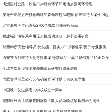
满洲里对公路、铁路口岸所有环节和场地加强闭环管理
安徽合肥警方严打食药环知森领域违法犯罪 侦破重特大案件14起
北京海关今年已查获2700余批次涉嫌侵权商品
福建福州海警局利用无人机成功查获一起非法采矿案
陕西83所高校辅导员“比技能、拼实力” “以赛促学”提升专业素质
西安警方侦破特大制毒贩毒案 缴获成品半成品疑似毒品10余公斤
全球首次荒漠猫卫星颈圈跟踪研究取得新进展
内蒙古满洲里公布55名确诊病例详情：有26名学生
中国唯一艾滋病患儿学校成立十周年
昆明境外既往感染复阳病例关联人员两轮核酸检测均为阴性
重庆：非法捕捞工具集中销毁 营造良好禁捕氛围