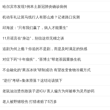
哈尔滨市发现1例本土新冠肺炎确诊病例
机动车礼让斑马线行人有那么难？记者路口实测
邱海波：“只有我们赢了，病人才能重生”
11月谣言在“身边”，别信这些无稽之谈
追剧为何上瘾？你追的不是剧，而是及时满足的快感
对症下药“十年痼疾”，“茶博士”帮老茶园重焕生机
不会融化的“果冻冰块”研制成功 有望改变食物冷藏方式
“逆行”考研=集体滑落？这结论该慎下
老鼠油治烫伤致孩子进ICU 害人偏方为何被奉为灵丹妙药
老人被野猪咬伤 打猎者赔了5万多