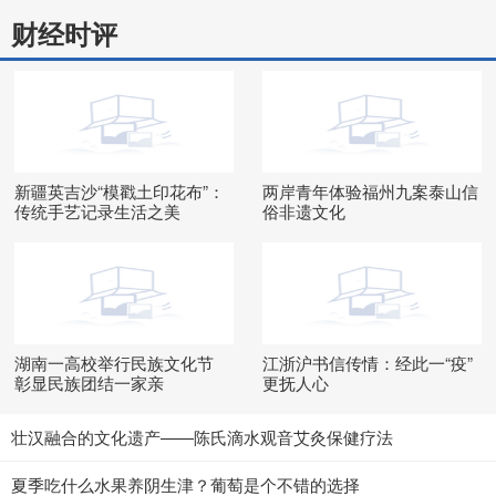
财经时评
新疆英吉沙“模戳土印花布”：
两岸青年体验福州九案泰山信
传统手艺记录生活之美
俗非遗文化
湖南一高校举行民族文化节
江浙沪书信传情：经此一“疫”
彰显民族团结一家亲
更抚人心
壮汉融合的文化遗产——陈氏滴水观音艾灸保健疗法
夏季吃什么水果养阴生津？葡萄是个不错的选择