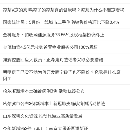
凉茶≠凉的茶 喝凉了的凉茶真的健康吗？凉茶为什么不能凉着喝
国家统计局：5月份一线城市二手住宅销售价格环比下降0.4%
金科服务：拟收购佳源服务73.56%股权框架协议终止
金茂物管4.5亿元收购首置物业服务公司100%股权
旭辉控股回应大裁员：正考虑对造谣者采取必要措施
明明房子已卖不动为何开发商宁破产也不降价？究竟是什么原
因？
哈尔滨新增本土确诊病例3例 活动轨迹公布
哈尔滨市公布3例新增本土新冠肺炎确诊病例活动轨迹
山东深耕文化资源 推动旅游业高质量发展
今年新增952件（套）！南京大屠杀再添新证