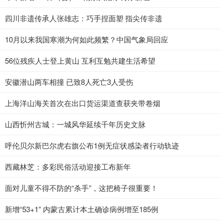
四川非遗传承人张雄志：巧手捏面塑 指尖传非遗
10月以来我国寒潮为何如此频繁？中国气象局回应
56位残疾人士登上黄山 互利互勉共建生活希望
安徽潜山两车相撞 已致8人死亡3人受伤
上海洋山海关首次在出口货运渠道查获夹带卷烟
山西忻州古城：一城风华延续千年历史文脉
呼伦贝尔新巴尔虎右旗公布1例无症状感染者行动轨迹
西藏林芝：多彩民俗活动迎接工布新年
面对儿童不得不防的“杀手”，这把椅子很重要！
新增“53+1” 内蒙古累计本土确诊病例增至185例