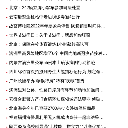
北京：242辆京牌小客车参加司法处置
云南磨憨边检站中老边境缴毒逾4公斤
故宫博物院2022年年票紧急停售 恢复销售时间将另行公告
世界艾滋病日：关于艾滋病，我想和你聊聊
北京：保障在校体育锻炼1小时获较高认可
满洲里高风险地区增至6个 中国内地新冠疫苗接种超25亿剂次
内蒙古满洲里公布55例本土确诊病例行动轨迹
四川绵竹首次拍摄到野生大熊猫标记行为 划定领地或吸引异性
广州长隆举办“猿猴特展” 稀有“夜猴”首秀
满洲里对公路、铁路口岸所有环节和场地加强闭环管理
安徽合肥警方严打食药环知森领域违法犯罪 侦破重特大案件14起
北京海关今年已查获2700余批次涉嫌侵权商品
福建福州海警局利用无人机成功查获一起非法采矿案
陕西83所高校辅导员“比技能、拼实力” “以赛促学”提升专业素质