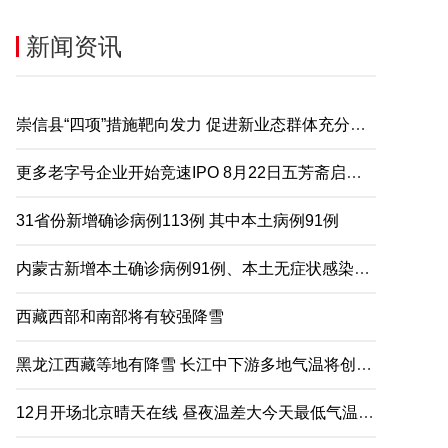
新闻资讯
崇信县“四项”措施靶向发力 促进新业态群体充分就业
更多老字号企业开始竞速IPO 8月22日五芳斋启动申购
31省份新增确诊病例113例 其中本土病例91例
内蒙古新增本土确诊病例91例、本土无症状感染者2例
西藏西部和南部将有较强降雪
黑龙江西藏等地有降雪 长江中下游多地气温将创下半年来新低
12月开场北京晴天在线 昼夜温差大今天最低气温仅-5℃