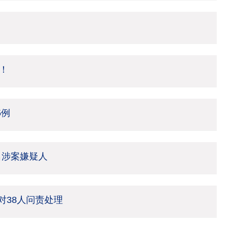
！
5例
名涉案嫌疑人
 对38人问责处理