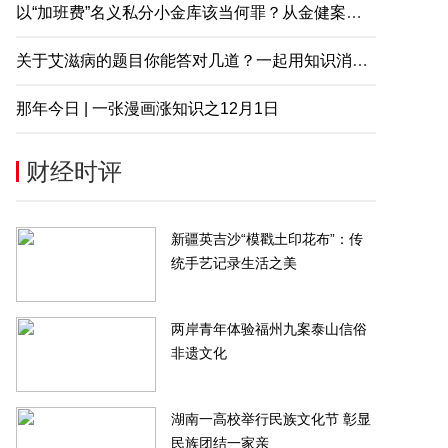
以“加班费”名义私分小金库该当何罪？从金健案说起
关于艾滋病的题目你能答对几道？一起用知识消除误解
服务：拟收购佳源服务73.56%
那年今日 | 一张漫画涨知识之12月1日
金茂物管4.5亿元收购首置物业服
权框架协议终止
公司100%股权
-06-20
2022-06-20
财经时评
新疆英吉沙“模戳土印花布”：传
统手艺记录生活之美
两岸青年体验福州九案泰山信俗
非遗文化
湖南一高校举行民族文化节 彰显
民族团结一家亲