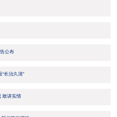
报告公布
“长治久清”
 敢讲实情