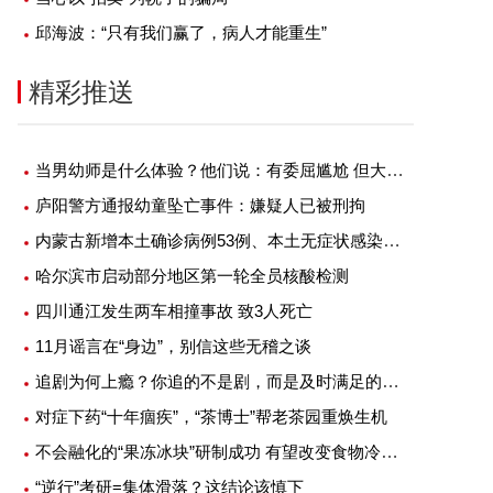
邱海波：“只有我们赢了，病人才能重生”
精彩推送
当男幼师是什么体验？他们说：有委屈尴尬 但大部分是幸福
庐阳警方通报幼童坠亡事件：嫌疑人已被刑拘
内蒙古新增本土确诊病例53例、本土无症状感染者1例
哈尔滨市启动部分地区第一轮全员核酸检测
四川通江发生两车相撞事故 致3人死亡
11月谣言在“身边”，别信这些无稽之谈
追剧为何上瘾？你追的不是剧，而是及时满足的快感
对症下药“十年痼疾”，“茶博士”帮老茶园重焕生机
不会融化的“果冻冰块”研制成功 有望改变食物冷藏方式
“逆行”考研=集体滑落？这结论该慎下