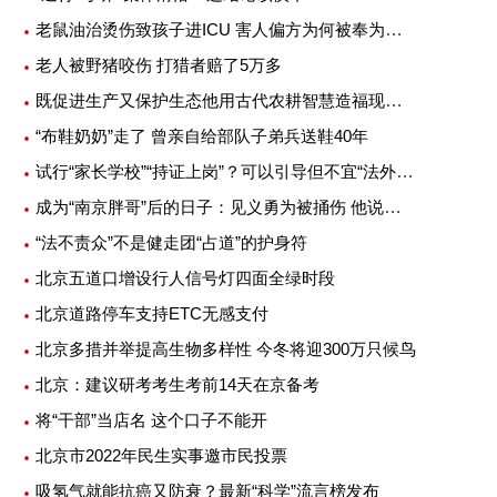
老鼠油治烫伤致孩子进ICU 害人偏方为何被奉为灵丹妙药
老人被野猪咬伤 打猎者赔了5万多
既促进生产又保护生态他用古代农耕智慧造福现代农业
“布鞋奶奶”走了 曾亲自给部队子弟兵送鞋40年
试行“家长学校”“持证上岗”？可以引导但不宜“法外加槛”
成为“南京胖哥”后的日子：见义勇为被捅伤 他说不后悔
“法不责众”不是健走团“占道”的护身符
北京五道口增设行人信号灯四面全绿时段
北京道路停车支持ETC无感支付
北京多措并举提高生物多样性 今冬将迎300万只候鸟
北京：建议研考考生考前14天在京备考
将“干部”当店名 这个口子不能开
北京市2022年民生实事邀市民投票
吸氢气就能抗癌又防衰？最新“科学”流言榜发布