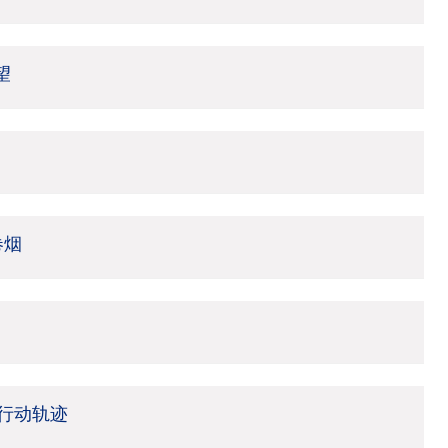
望
卷烟
行动轨迹