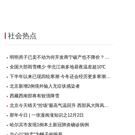
社会热点
明明房子已卖不动为何开发商宁破产也不降价？究竟是什么原因？
全国大部雨雪稀少 华北江南多地昼夜温差超10℃
下半年以来已现四轮寒潮 今冬还会经历更多寒潮吗？
北京新增2例境外输入无症状感染者
西藏西南部将有较强降雪
北京今天晴天“控场”最高气温回升 西部风大阵风七级左右
那年今日 | 一张漫画涨知识之12月2日
哈尔滨市发现1例本土新冠肺炎确诊病例
当心以“拍卖”为幌子的骗局