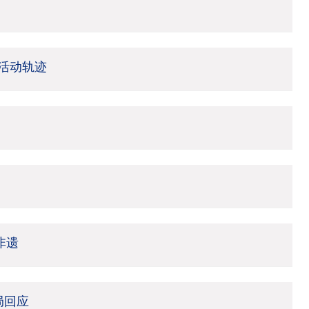
活动轨迹
非遗
局回应