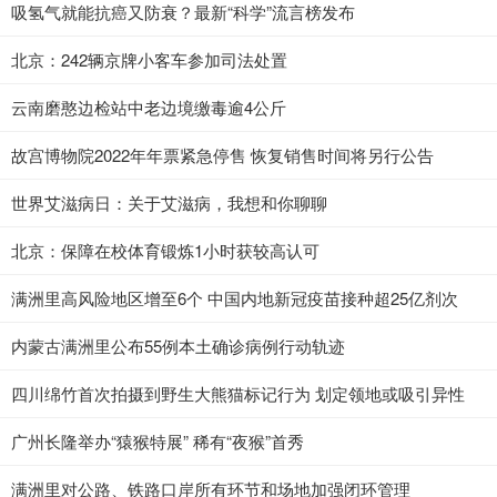
吸氢气就能抗癌又防衰？最新“科学”流言榜发布
北京：242辆京牌小客车参加司法处置
云南磨憨边检站中老边境缴毒逾4公斤
故宫博物院2022年年票紧急停售 恢复销售时间将另行公告
世界艾滋病日：关于艾滋病，我想和你聊聊
北京：保障在校体育锻炼1小时获较高认可
满洲里高风险地区增至6个 中国内地新冠疫苗接种超25亿剂次
内蒙古满洲里公布55例本土确诊病例行动轨迹
四川绵竹首次拍摄到野生大熊猫标记行为 划定领地或吸引异性
广州长隆举办“猿猴特展” 稀有“夜猴”首秀
满洲里对公路、铁路口岸所有环节和场地加强闭环管理