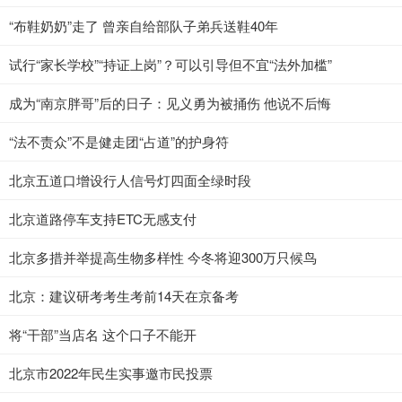
“布鞋奶奶”走了 曾亲自给部队子弟兵送鞋40年
试行“家长学校”“持证上岗”？可以引导但不宜“法外加槛”
成为“南京胖哥”后的日子：见义勇为被捅伤 他说不后悔
“法不责众”不是健走团“占道”的护身符
北京五道口增设行人信号灯四面全绿时段
北京道路停车支持ETC无感支付
北京多措并举提高生物多样性 今冬将迎300万只候鸟
北京：建议研考考生考前14天在京备考
将“干部”当店名 这个口子不能开
北京市2022年民生实事邀市民投票