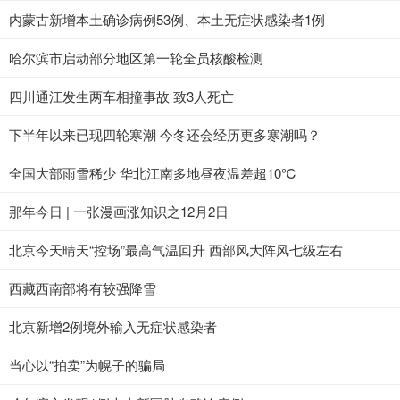
内蒙古新增本土确诊病例53例、本土无症状感染者1例
哈尔滨市启动部分地区第一轮全员核酸检测
四川通江发生两车相撞事故 致3人死亡
下半年以来已现四轮寒潮 今冬还会经历更多寒潮吗？
全国大部雨雪稀少 华北江南多地昼夜温差超10℃
那年今日 | 一张漫画涨知识之12月2日
北京今天晴天“控场”最高气温回升 西部风大阵风七级左右
西藏西南部将有较强降雪
北京新增2例境外输入无症状感染者
当心以“拍卖”为幌子的骗局