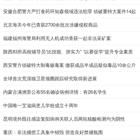
安徽合肥警方严打食药环知森领域违法犯罪 侦破重特大案件14起
北京海关今年已查获2700余批次涉嫌侵权商品
福建福州海警局利用无人机成功查获一起非法采矿案
陕西83所高校辅导员“比技能、拼实力” “以赛促学”提升专业素质
西安警方侦破特大制毒贩毒案 缴获成品半成品疑似毒品10余公斤
全球首次荒漠猫卫星颈圈跟踪研究取得新进展
内蒙古满洲里公布55名确诊病例详情：有26名学生
中国唯一艾滋病患儿学校成立十周年
昆明境外既往感染复阳病例关联人员两轮核酸检测均为阴性
重庆：非法捕捞工具集中销毁 营造良好禁捕氛围