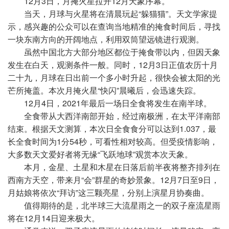
12月3日，月掩火星拉开12月天象序幕。
当天，月球与火星将在清晨玩起“躲猫猫”。天文学家提
示，感兴趣的公众可以在查询当地精准的掩食时间后，寻找
一块东南方向的开阔地点，利用双筒望远镜进行观测。
虽然中国北方大部分地区都位于掩食带以内，但因天象
发生在白天，观测条件一般。同时，12月3日正值农历十月
二十九，月球在日出前一个多小时升起，很快会被太阳的光
芒所掩盖。本次月掩火星“快闪”晨曦后，会迅速失踪。
12月4日，2021年最后一场日全食将发生在南半球。
全食带从大西洋南部开始，经过南极洲，在太
平
洋南部
结束。根据天文测算，本次日全食食分可以达到1.037，最
长全食时间为1分54秒，可看
性
相对较高。但受
疫情
影响，
大多数天文爱好者将无缘“飞跃地球”观赏本次天象。
本月，金星、土星和木星在日落后前半夜将整齐排列在
西南方天空，带来月“会”群星的奇妙景象。12月7日至9日，
月姑娘将依次“拜访”这三颗亮星，分别上演星月协奏曲。
值得期待的是，北半球三大流星雨之一的双子座流星雨
将在12月14日迎来极大。