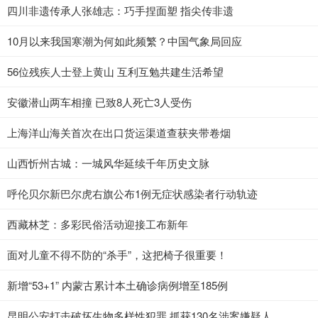
四川非遗传承人张雄志：巧手捏面塑 指尖传非遗
10月以来我国寒潮为何如此频繁？中国气象局回应
56位残疾人士登上黄山 互利互勉共建生活希望
安徽潜山两车相撞 已致8人死亡3人受伤
上海洋山海关首次在出口货运渠道查获夹带卷烟
山西忻州古城：一城风华延续千年历史文脉
呼伦贝尔新巴尔虎右旗公布1例无症状感染者行动轨迹
西藏林芝：多彩民俗活动迎接工布新年
面对儿童不得不防的“杀手”，这把椅子很重要！
新增“53+1” 内蒙古累计本土确诊病例增至185例
昆明公安打击破坏生物多样性犯罪 抓获130名涉案嫌疑人