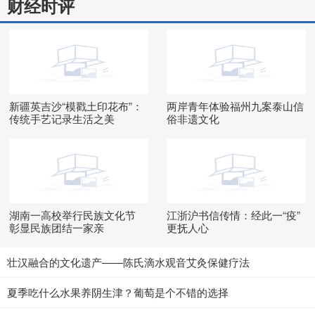
财经时评
新疆英吉沙“模戳土印花布”：
两岸青年体验福州九案泰山信
传统手艺记录生活之美
俗非遗文化
湖南一高校举行民族文化节
江浙沪书信传情：经此一“疫”
彰显民族团结一家亲
更抚人心
壮汉融合的文化遗产——陈氏滴水观音艾灸保健疗法
夏季吃什么水果养阴生津？葡萄是个不错的选择