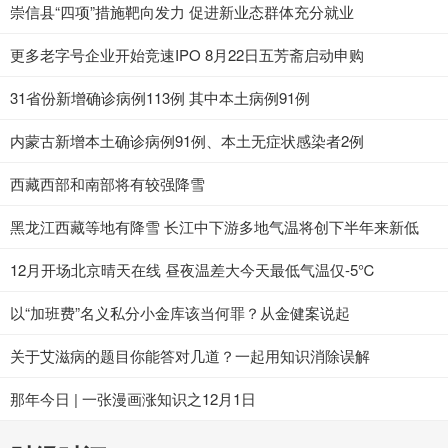
崇信县“四项”措施靶向发力 促进新业态群体充分就业
更多老字号企业开始竞速IPO 8月22日五芳斋启动申购
31省份新增确诊病例113例 其中本土病例91例
内蒙古新增本土确诊病例91例、本土无症状感染者2例
西藏西部和南部将有较强降雪
黑龙江西藏等地有降雪 长江中下游多地气温将创下半年来新低
12月开场北京晴天在线 昼夜温差大今天最低气温仅-5℃
以“加班费”名义私分小金库该当何罪？从金健案说起
关于艾滋病的题目你能答对几道？一起用知识消除误解
那年今日 | 一张漫画涨知识之12月1日