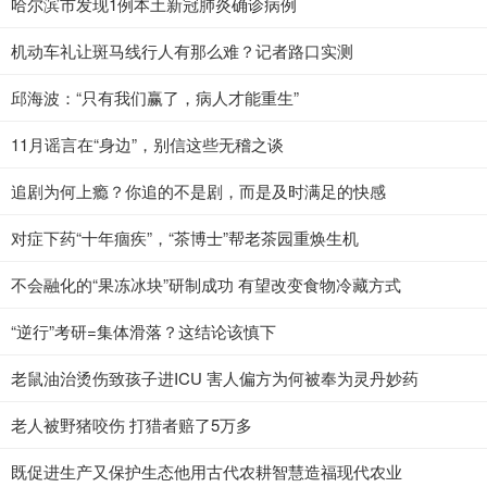
哈尔滨市发现1例本土新冠肺炎确诊病例
机动车礼让斑马线行人有那么难？记者路口实测
邱海波：“只有我们赢了，病人才能重生”
11月谣言在“身边”，别信这些无稽之谈
追剧为何上瘾？你追的不是剧，而是及时满足的快感
对症下药“十年痼疾”，“茶博士”帮老茶园重焕生机
不会融化的“果冻冰块”研制成功 有望改变食物冷藏方式
“逆行”考研=集体滑落？这结论该慎下
老鼠油治烫伤致孩子进ICU 害人偏方为何被奉为灵丹妙药
老人被野猪咬伤 打猎者赔了5万多
既促进生产又保护生态他用古代农耕智慧造福现代农业