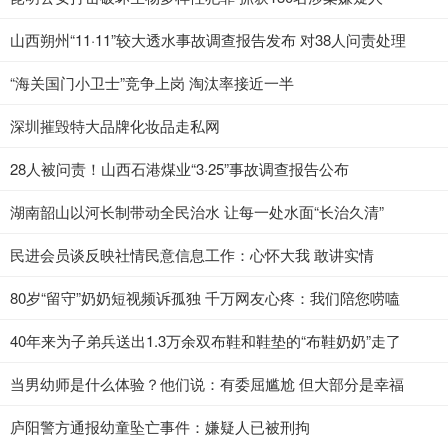
山西朔州“11·11”较大透水事故调查报告发布 对38人问责处理
“海关国门小卫士”竞争上岗 淘汰率接近一半
深圳摧毁特大品牌化妆品走私网
28人被问责！山西石港煤业“3·25”事故调查报告公布
湖南韶山以河长制带动全民治水 让每一处水面“长治久清”
民进会员谈反映社情民意信息工作：心怀大我 敢讲实情
80岁“留守”奶奶短视频诉孤独 千万网友心疼：我们陪您唠嗑
40年来为子弟兵送出1.3万余双布鞋和鞋垫的“布鞋奶奶”走了
当男幼师是什么体验？他们说：有委屈尴尬 但大部分是幸福
庐阳警方通报幼童坠亡事件：嫌疑人已被刑拘