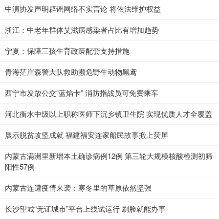
中演协发声明辟谣网络不实言论 将依法维护权益
浙江：中老年群体艾滋病感染者占比有增加趋势
宁夏：保障三孩生育政策配套支持措施
青海茫崖森警大队救助濒危野生动物黑鸢
西宁市发放公交“蓝焰卡” 消防指战员可免费乘车
河北衡水中级以上职称医师下沉乡镇卫生院 实现优质人才全覆盖
展示脱贫攻坚成就 福建福安连家船民故事搬上荧屏
内蒙古满洲里新增本土确诊病例12例 第三轮大规模核酸检测初筛
阳性57例
内蒙古连遭疫情来袭：寒冬里的草原依然坚强
长沙望城“无证城市”平台上线试运行 刷脸就能办事