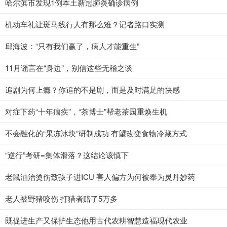
哈尔滨市发现1例本土新冠肺炎确诊病例
机动车礼让斑马线行人有那么难？记者路口实测
邱海波：“只有我们赢了，病人才能重生”
11月谣言在“身边”，别信这些无稽之谈
追剧为何上瘾？你追的不是剧，而是及时满足的快感
对症下药“十年痼疾”，“茶博士”帮老茶园重焕生机
不会融化的“果冻冰块”研制成功 有望改变食物冷藏方式
“逆行”考研=集体滑落？这结论该慎下
老鼠油治烫伤致孩子进ICU 害人偏方为何被奉为灵丹妙药
老人被野猪咬伤 打猎者赔了5万多
既促进生产又保护生态他用古代农耕智慧造福现代农业