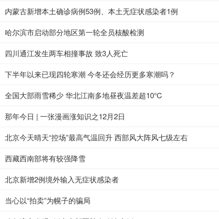
内蒙古新增本土确诊病例53例、本土无症状感染者1例
哈尔滨市启动部分地区第一轮全员核酸检测
四川通江发生两车相撞事故 致3人死亡
下半年以来已现四轮寒潮 今冬还会经历更多寒潮吗？
全国大部雨雪稀少 华北江南多地昼夜温差超10℃
那年今日 | 一张漫画涨知识之12月2日
北京今天晴天“控场”最高气温回升 西部风大阵风七级左右
西藏西南部将有较强降雪
北京新增2例境外输入无症状感染者
当心以“拍卖”为幌子的骗局