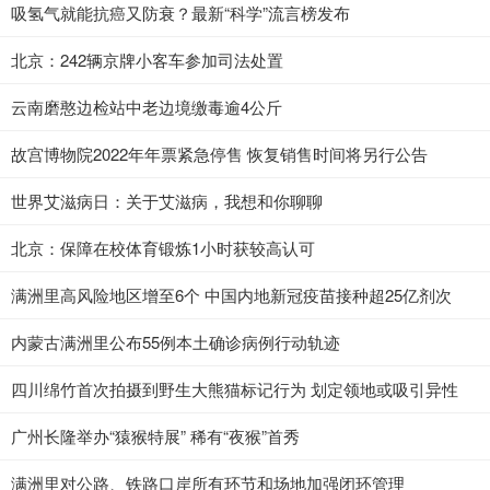
吸氢气就能抗癌又防衰？最新“科学”流言榜发布
北京：242辆京牌小客车参加司法处置
云南磨憨边检站中老边境缴毒逾4公斤
故宫博物院2022年年票紧急停售 恢复销售时间将另行公告
世界艾滋病日：关于艾滋病，我想和你聊聊
北京：保障在校体育锻炼1小时获较高认可
满洲里高风险地区增至6个 中国内地新冠疫苗接种超25亿剂次
内蒙古满洲里公布55例本土确诊病例行动轨迹
四川绵竹首次拍摄到野生大熊猫标记行为 划定领地或吸引异性
广州长隆举办“猿猴特展” 稀有“夜猴”首秀
满洲里对公路、铁路口岸所有环节和场地加强闭环管理