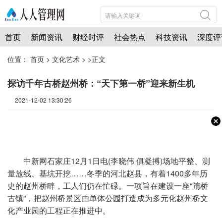
首页
新闻资讯
财经时评
社会热点
科技资讯
深度评
位置：
首页
>
文化艺术
> >正文
探访千年古桥赵州桥：“天下第一桥”迎来新生机
2021-12-02 13:30:26
中新网石家庄12月1日电(李晓伟 俱凝搏)场地
平
整、测
量放线、基坑开挖……冬季的河北赵县，有着1400多年历
史的赵州桥畔，工人们仍在忙碌。一项旨在建设一座“隋桥
古镇”，把赵州桥景区由单体公园打造成为多元化赵州桥文
化产业园的工程正在推进中。