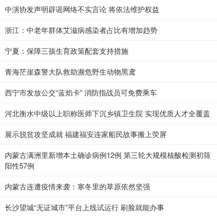
中演协发声明辟谣网络不实言论 将依法维护权益
浙江：中老年群体艾滋病感染者占比有增加趋势
宁夏：保障三孩生育政策配套支持措施
青海茫崖森警大队救助濒危野生动物黑鸢
西宁市发放公交“蓝焰卡” 消防指战员可免费乘车
河北衡水中级以上职称医师下沉乡镇卫生院 实现优质人才全覆盖
展示脱贫攻坚成就 福建福安连家船民故事搬上荧屏
内蒙古满洲里新增本土确诊病例12例 第三轮大规模核酸检测初筛
阳性57例
内蒙古连遭疫情来袭：寒冬里的草原依然坚强
长沙望城“无证城市”平台上线试运行 刷脸就能办事