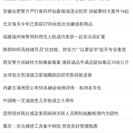
安徽合肥警方严打食药环知森领域违法犯罪 侦破重特大案件14起
北京海关今年已查获2700余批次涉嫌侵权商品
福建福州海警局利用无人机成功查获一起非法采矿案
陕西83所高校辅导员“比技能、拼实力” “以赛促学”提升专业素质
西安警方侦破特大制毒贩毒案 缴获成品半成品疑似毒品10余公斤
全球首次荒漠猫卫星颈圈跟踪研究取得新进展
内蒙古满洲里公布55名确诊病例详情：有26名学生
中国唯一艾滋病患儿学校成立十周年
昆明境外既往感染复阳病例关联人员两轮核酸检测均为阴性
重庆：非法捕捞工具集中销毁 营造良好禁捕氛围