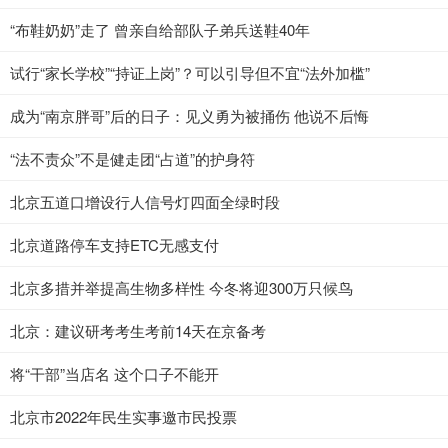
“布鞋奶奶”走了 曾亲自给部队子弟兵送鞋40年
试行“家长学校”“持证上岗”？可以引导但不宜“法外加槛”
成为“南京胖哥”后的日子：见义勇为被捅伤 他说不后悔
“法不责众”不是健走团“占道”的护身符
北京五道口增设行人信号灯四面全绿时段
北京道路停车支持ETC无感支付
北京多措并举提高生物多样性 今冬将迎300万只候鸟
北京：建议研考考生考前14天在京备考
将“干部”当店名 这个口子不能开
北京市2022年民生实事邀市民投票