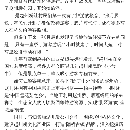
一座新桥替代赵州桥供通行。
改革开放
以来，当地政府修建
了赵州桥公园，开始搞旅游。
“是赵州桥让村民们第一次有了旅游的概念。”张月辰
说，村民们开起了餐馆招待游客，胶片时代时，还有很多村
民在桥头给游客照相。
但多年下来，张月辰也发现了当地旅游经济下存在的问
题：“只有一座桥，游客游玩半小时就走了，时间太短，对
村里经济带动有限。”
几年前嫁到赵县的山西姑娘吴婷也发现，“赵州桥在全
国知名度很高，很多人都会哼唱几句赵州桥民歌《小放
牛》，但是景点单一，难以吸引游客专程前来。”
如何让游客愿意来、留得下?除了中外闻名的赵州桥，
赵县还拥有中国禅宗史上重要祖庭——柏林禅寺，同时还
是“中国雪花梨之乡”。当地正利用赵州桥、底蕴绵延的柏林
禅寺、生态宜人的万顷梨园等旅游资源，实现“景区游”向“全
域游”转变。
同时，与知名旅游开发公司合作，围绕赵州桥桥文化，
建设赵州桥文化产业园，打造“隋桥古镇”品牌，深入挖掘历