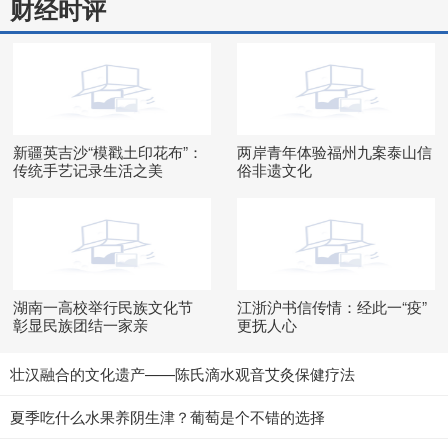
财经时评
新疆英吉沙“模戳土印花布”：
两岸青年体验福州九案泰山信
传统手艺记录生活之美
俗非遗文化
湖南一高校举行民族文化节
江浙沪书信传情：经此一“疫”
彰显民族团结一家亲
更抚人心
壮汉融合的文化遗产——陈氏滴水观音艾灸保健疗法
夏季吃什么水果养阴生津？葡萄是个不错的选择