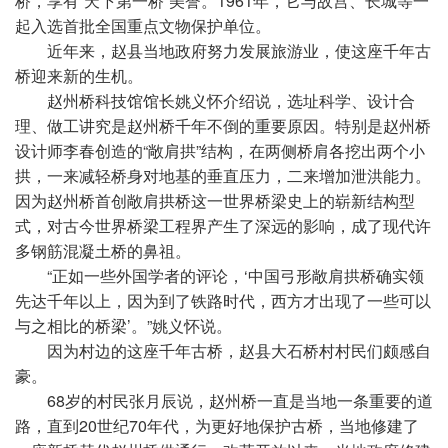
桥，享有“天下第一桥”美誉。1961年，它与故宫、长城等一
起入选首批全国重点文物保护单位。
近
年来，赵县当地政府努力发展旅游业，使这座千年古
桥迎来新的生机。
赵州桥科技馆馆长姚义怀介绍说，选址科学、设计合
理、做工讲究是赵州桥千年不倒的重要原因。特别是赵州桥
设计师李春创造的“敞肩拱”结构，在两侧桥肩各挖出两个小
拱，一来减轻桥身对地基的垂直压力，二来增加泄洪能力。
因为赵州桥首创敞肩拱桥这一世界桥梁史上的崭新结构型
式，对古今世界桥梁工程界产生了深远的影响，成了现代许
多钢筋混凝土桥的鼻祖。
“正如一些外国学者的评论，‘中国弓形敞肩拱桥确实领
先达千年以上，因为到了铁路时代，西方才出现了一些可以
与之相比的桥梁’。”姚义怀说。
因为村边的这座千年古桥，赵县大石桥村村民们颇感自
豪。
68岁的村民张月辰说，赵州桥一直是当地一条重要的道
路，直到20世纪
70年
代，为更好地保护古桥，当地修建了