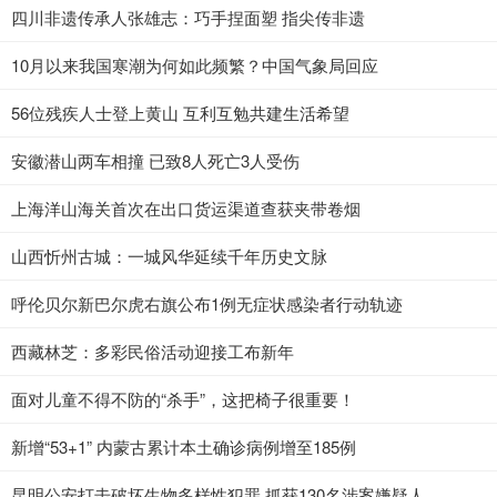
四川非遗传承人张雄志：巧手捏面塑 指尖传非遗
10月以来我国寒潮为何如此频繁？中国气象局回应
56位残疾人士登上黄山 互利互勉共建生活希望
安徽潜山两车相撞 已致8人死亡3人受伤
上海洋山海关首次在出口货运渠道查获夹带卷烟
山西忻州古城：一城风华延续千年历史文脉
呼伦贝尔新巴尔虎右旗公布1例无症状感染者行动轨迹
西藏林芝：多彩民俗活动迎接工布新年
面对儿童不得不防的“杀手”，这把椅子很重要！
新增“53+1” 内蒙古累计本土确诊病例增至185例
昆明公安打击破坏生物多样性犯罪 抓获130名涉案嫌疑人