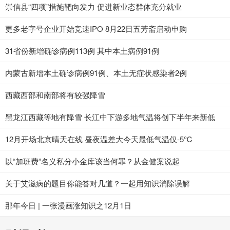
崇信县“四项”措施靶向发力 促进新业态群体充分就业
更多老字号企业开始竞速IPO 8月22日五芳斋启动申购
31省份新增确诊病例113例 其中本土病例91例
内蒙古新增本土确诊病例91例、本土无症状感染者2例
西藏西部和南部将有较强降雪
黑龙江西藏等地有降雪 长江中下游多地气温将创下半年来新低
12月开场北京晴天在线 昼夜温差大今天最低气温仅-5℃
以“加班费”名义私分小金库该当何罪？从金健案说起
关于艾滋病的题目你能答对几道？一起用知识消除误解
那年今日 | 一张漫画涨知识之12月1日