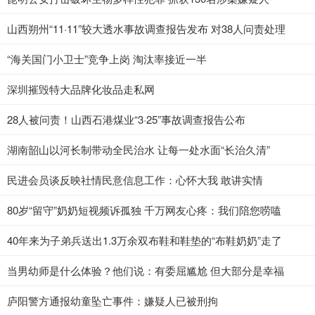
山西朔州“11·11”较大透水事故调查报告发布 对38人问责处理
“海关国门小卫士”竞争上岗 淘汰率接近一半
深圳摧毁特大品牌化妆品走私网
28人被问责！山西石港煤业“3·25”事故调查报告公布
湖南韶山以河长制带动全民治水 让每一处水面“长治久清”
民进会员谈反映社情民意信息工作：心怀大我 敢讲实情
80岁“留守”奶奶短视频诉孤独 千万网友心疼：我们陪您唠嗑
40年来为子弟兵送出1.3万余双布鞋和鞋垫的“布鞋奶奶”走了
当男幼师是什么体验？他们说：有委屈尴尬 但大部分是幸福
庐阳警方通报幼童坠亡事件：嫌疑人已被刑拘