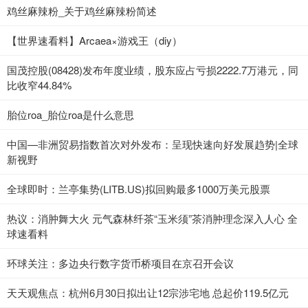
鸡丝麻辣粉_关于鸡丝麻辣粉简述
【世界速看料】Arcaea×游戏王（diy）
国茂控股(08428)发布年度业绩，股东应占亏损2222.7万港元，同
比收窄44.84%
胎位roa_胎位roa是什么意思
中国—非洲贸易指数首次对外发布：呈现快速向好发展趋势|全球
新视野
全球即时：兰亭集势(LITB.US)拟回购最多1000万美元股票
热议：消肿舞大火 元气森林纤茶“玉米须”茶消肿理念深入人心 全
球速看料
环球关注：多边央行数字货币桥项目在京召开会议
天天观焦点：杭州6月30日拟出让12宗涉宅地 总起价119.5亿元