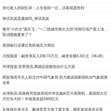
世纪老人的回忆录：人生值得一过，活着就是胜利
神话高岚是虞姬吗_神话高岚
楼市“小作文”满天飞：“一二线城市将出大招”传闻引地产股上涨，
取消限购要来了？
美国银行业通过美联储压力测试
川投能源：融资净买入239.74万元，融资余额5.3亿元（06-28）
环球报道:世界简讯:离婚证据都包括什么方面
两架海燕号无人机交付中国气象局 助力建设国家级机动气象观测
业务
全球热讯:美媒称拜登政府或对华实施AI芯片新限制，美国四大芯
片巨头大跌！市值蒸发超2400亿元
瓦格纳兵变当天，解放军官方发了篇文章，俄军差就差在这里