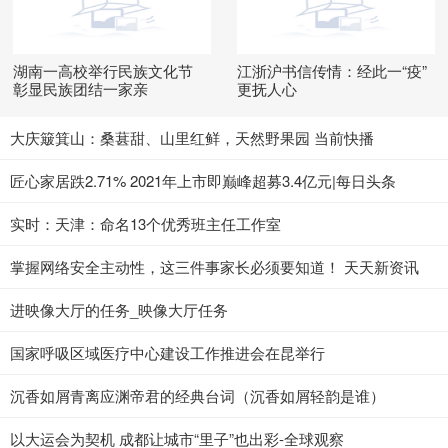
湖南一高校举行民族文化节
江浙沪书信传情：经此一“疫”
彰显民族团结一家亲
更抚人心
大庆簸箕山：桑葚甜、山里红鲜，天然野果园 当前快播
匠心家居跌2.71% 2021年上市即巅峰超募3.4亿元|每日头条
实时：天津：命名13个优秀班主任工作室
掌握网络安全主动性，这三件事家长必须要知道！ 天天新资讯
进映像大厅的任务_映像大厅任务
国家呼吸区域医疗中心建设工作推进会在昆举行
沉香如屑青离应渊帝君的经典台词（沉香如屑轻韵是谁）
以大运会为契机 成都让城市“里子”也出彩-全球观察