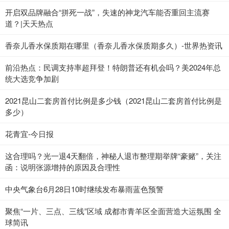
开启双品牌融合“拼死一战”，失速的神龙汽车能否重回主流赛
道？|天天热点
香奈儿香水保质期在哪里（香奈儿香水保质期多久）-世界热资讯
前沿热点：民调支持率超拜登！特朗普还有机会吗？美2024年总
统大选竞争加剧
2021昆山二套房首付比例是多少钱（2021昆山二套房首付比例是
多少）
花青宜-今日报
这合理吗？光一退4天翻倍，神秘人退市整理期举牌“豪赌”，关注
函：说明张源增持的原因及合理性
中央气象台6月28日10时继续发布暴雨蓝色预警
聚焦“一片、三点、三线”区域 成都市青羊区全面营造大运氛围 全
球简讯