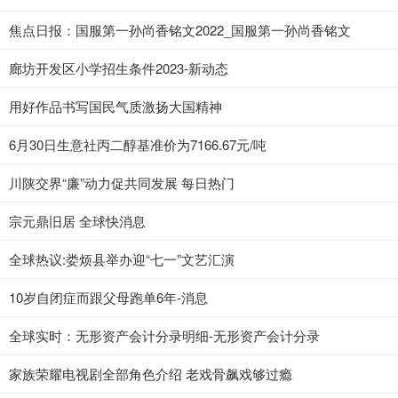
焦点日报：国服第一孙尚香铭文2022_国服第一孙尚香铭文
廊坊开发区小学招生条件2023-新动态
用好作品书写国民气质激扬大国精神
6月30日生意社丙二醇基准价为7166.67元/吨
川陕交界“廉”动力促共同发展 每日热门
宗元鼎旧居 全球快消息
全球热议:娄烦县举办迎“七一”文艺汇演
10岁自闭症而跟父母跑单6年-消息
全球实时：无形资产会计分录明细-无形资产会计分录
家族荣耀电视剧全部角色介绍 老戏骨飙戏够过瘾