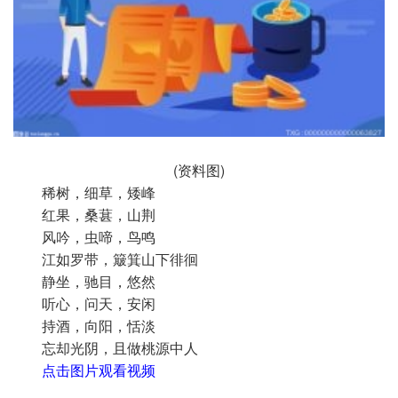
(资料图)
稀树，细草，矮峰
红果，桑葚，山荆
风吟，虫啼，鸟鸣
江如罗带，簸箕山下徘徊
静坐，驰目，悠然
听心，问天，安闲
持酒，向阳，恬淡
忘却光阴，且做桃源中人
点击图片观看视频