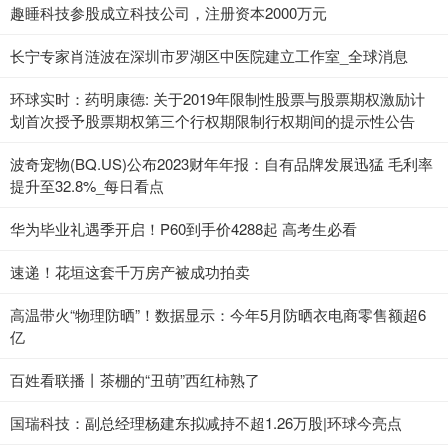
趣睡科技参股成立科技公司，注册资本2000万元
长宁专家肖涟波在深圳市罗湖区中医院建立工作室_全球消息
环球实时：药明康德: 关于2019年限制性股票与股票期权激励计
划首次授予股票期权第三个行权期限制行权期间的提示性公告
波奇宠物(BQ.US)公布2023财年年报：自有品牌发展迅猛 毛利率
提升至32.8%_每日看点
华为毕业礼遇季开启！P60到手价4288起 高考生必看
速递！花垣这套千万房产被成功拍卖
高温带火“物理防晒”！数据显示：今年5月防晒衣电商零售额超6
亿
百姓看联播丨茶棚的“丑萌”西红柿熟了
国瑞科技：副总经理杨建东拟减持不超1.26万股|环球今亮点