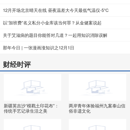
12月开场北京晴天在线 昼夜温差大今天最低气温仅-5℃
以“加班费”名义私分小金库该当何罪？从金健案说起
关于艾滋病的题目你能答对几道？一起用知识消除误解
那年今日 | 一张漫画涨知识之12月1日
财经时评
新疆英吉沙“模戳土印花布”：
两岸青年体验福州九案泰山信
传统手艺记录生活之美
俗非遗文化