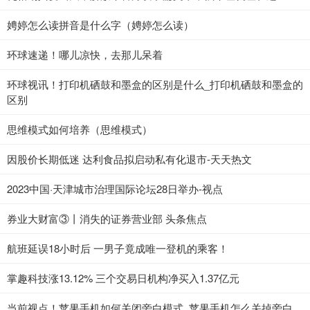
娉婷怎么读拼音是什么字（娉婷怎么读）
环球速递！哪儿凉快，去那儿呆着
环球视讯！打印机硒鼓和墨盒的区别是什么_打印机硒鼓和墨盒的
区别
思维模式如何培养（思维模式）
因股价长期低迷 达利食品拟启动私有化退市-天天热文
2023中国·天津城市治理国际论坛28日举办-视点
券业大财富③丨消失的证券营业部 头条焦点
航班延误18小时后 一男子竟成唯一登机的乘客！
掌趣科技涨13.12% 三个交易日机构净买入1.37亿元
当前视点！苹果手机如何关闭旁白模式_苹果手机怎么关掉旁白