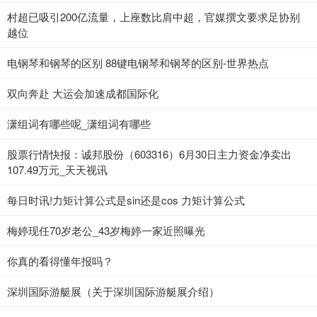
村超已吸引200亿流量，上座数比肩中超，官媒撰文要求足协别
越位
电钢琴和钢琴的区别 88键电钢琴和钢琴的区别-世界热点
双向奔赴 大运会加速成都国际化
潇组词有哪些呢_潇组词有哪些
股票行情快报：诚邦股份（603316）6月30日主力资金净卖出
107.49万元_天天视讯
每日时讯!力矩计算公式是sin还是cos 力矩计算公式
梅婷现任70岁老公_43岁梅婷一家近照曝光
你真的看得懂年报吗？
深圳国际游艇展（关于深圳国际游艇展介绍）