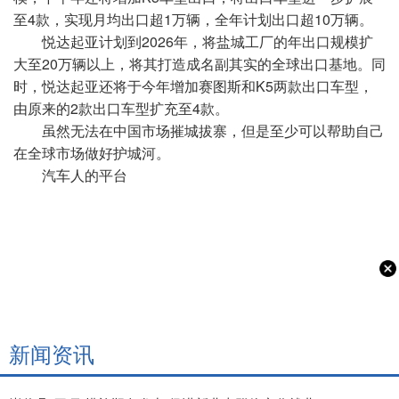
至4款，实现月均出口超1万辆，全年计划出口超10万辆。
悦达起亚计划到2026年，将盐城工厂的年出口规模扩
大至20万辆以上，将其打造成名副其实的全球出口基地。同
时，悦达起亚还将于今年增加赛图斯和K5两款出口车型，
由原来的2款出口车型扩充至4款。
虽然无法在中国市场摧城拔寨，但是至少可以帮助自己
在全球市场做好护城河。
汽车人的平台
新闻资讯