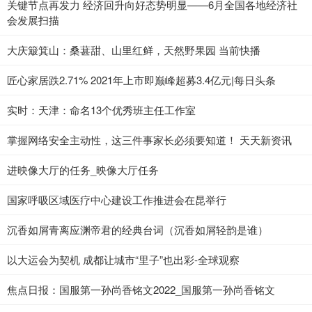
关键节点再发力 经济回升向好态势明显——6月全国各地经济社
会发展扫描
大庆簸箕山：桑葚甜、山里红鲜，天然野果园 当前快播
匠心家居跌2.71% 2021年上市即巅峰超募3.4亿元|每日头条
实时：天津：命名13个优秀班主任工作室
掌握网络安全主动性，这三件事家长必须要知道！ 天天新资讯
进映像大厅的任务_映像大厅任务
国家呼吸区域医疗中心建设工作推进会在昆举行
沉香如屑青离应渊帝君的经典台词（沉香如屑轻韵是谁）
以大运会为契机 成都让城市“里子”也出彩-全球观察
焦点日报：国服第一孙尚香铭文2022_国服第一孙尚香铭文