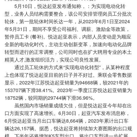
5月10日，悦达起亚发布通知称，：为实现电动化转
型，业务人员结构需要整合，该公司安排管理岗员工分批次
轮休，第一批轮休时间长达一年，从2023年6月1日至2024
年5月31日，期间不享受公司福利、调薪、激励金等政策，
暂停员工卡 (餐补)。悦达起亚表示，内部人员变动是为顺应
全新的电动化时代，主动主动创新变革，加速向电动化品牌
转型而进行的正常调整，公司同时也在扩大聘用专业的本土
精英人才,激发组织活力，实现公司良性发展。
通过员工轮休的方式来“实现电动化转型”，从某种程度
上也体现了悦达起亚目前的日子并不好过。乘联会零售数据
显示，2022年江苏悦达起亚销量为94668辆，较2021年的
153707辆下滑38.41%。2023年一季度江苏悦达起亚销量为
18752辆，较同期的29744辆下滑36.96%。
虽然国内市场销量成绩欠佳，但是悦达起亚今年却在出
口方面实现了高速增长。6月30日，起亚汽车发布消息称，
6月悦达起亚当月出口车辆达8,664辆，2023年累计出口车
辆达26,157辆。据悉，悦达起亚将持续加大赛图斯的出口规
模，下半年还将增加K5车型出口，将出口车型进一步扩展