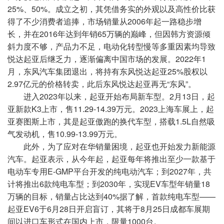
25%、50%。成立之初，其凭借务实的外观以及高性价比获
得了不少消费者追捧，市场销量从2006年起一路稳步增
长，并在2016年达到年销65万辆的巅峰，但因韩方资源倾
斜力度不够，产品力不足，电动化转型慢等多重因素均导致
悦达起亚后继乏力，逐渐偏离中国市场的发展。2022年1
月，东风汽车集团退出，将持有东风悦达起亚25%股权以
2.97亿元的价格转卖，此后东风悦达起亚再无“东风”。
进入2023年以来，起亚开始布局新车型。2月13日，起
亚新款K3上市，售11.29-14.39万元。2023上海车展上，起
亚赛图斯上市，其是起亚傲跑的换代车型，搭载1.5L自然吸
气发动机，售10.99-13.99万元。
此外，为了应对在华销量困境，起亚也开始发力新能源
汽车。起亚表示，从今年起，起亚每年将推出至少一款基于
电动车专用E-GMP平台开发的纯电动汽车；到2027年，共
计将推出6款纯电车型；到2030年，实现EV车型年销量18
万辆的目标，销量占比达到40%据了解，首款纯电车型——
起亚EV6于6月28日开启盲订，其将于8月25日成都车展期
间以进口车形式在国内上市，限量1000台。