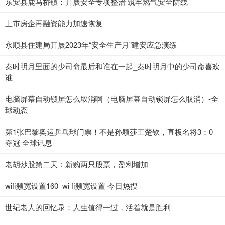
东安县鹿马桥镇：开展安全专项整治 筑牢燃气安全防线
上市房企再融资能力加速恢复
永顺县住建局开展2023年“安全生产月”建安应急演练
秦时明月里面的少司命最后和谁在一起_秦时明月中的少司命喜欢
谁
电脑屏幕自动锁屏怎么取消啊（电脑屏幕自动锁屏怎么取消）-全
球动态
第1张巴黎奥运乒乓球门票！不是孙颖莎王楚钦，直板名将3：0
夺冠 全球讯息
老胡炒股第二天：新购两只股票，盈利增加
wifi频宽设置160_wi fi频宽设置 今日热搜
世纪老人的回忆录：人生值得一过，活着就是胜利