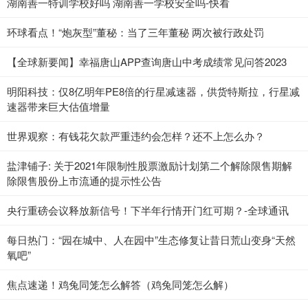
湖南善一特训学校好吗 湖南善一学校安全吗-快看
环球看点！“炮灰型”董秘：当了三年董秘 两次被行政处罚
【全球新要闻】幸福唐山APP查询唐山中考成绩常见问答2023
明阳科技：仅8亿明年PE8倍的行星减速器，供货特斯拉，行星减
速器带来巨大估值增量
世界观察：有钱花欠款严重违约会怎样？还不上怎么办？
盐津铺子: 关于2021年限制性股票激励计划第二个解除限售期解
除限售股份上市流通的提示性公告
央行重磅会议释放新信号！下半年行情开门红可期？-全球通讯
每日热门：“园在城中、人在园中”生态修复让昔日荒山变身“天然
氧吧”
焦点速递！鸡兔同笼怎么解答（鸡兔同笼怎么解）