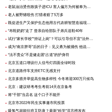
老鼠油治烫伤致孩子进ICU 害人偏方为何被奉为灵丹妙药
老人被野猪咬伤 打猎者赔了5万多
既促进生产又保护生态他用古代农耕智慧造福现代农业
“布鞋奶奶”走了 曾亲自给部队子弟兵送鞋40年
试行“家长学校”“持证上岗”？可以引导但不宜“法外加槛”
成为“南京胖哥”后的日子：见义勇为被捅伤 他说不后悔
“法不责众”不是健走团“占道”的护身符
北京五道口增设行人信号灯四面全绿时段
北京道路停车支持ETC无感支付
北京多措并举提高生物多样性 今冬将迎300万只候鸟
北京：建议研考考生考前14天在京备考
将“干部”当店名 这个口子不能开
北京市2022年民生实事邀市民投票
吸氢气就能抗癌又防衰？最新“科学”流言榜发布