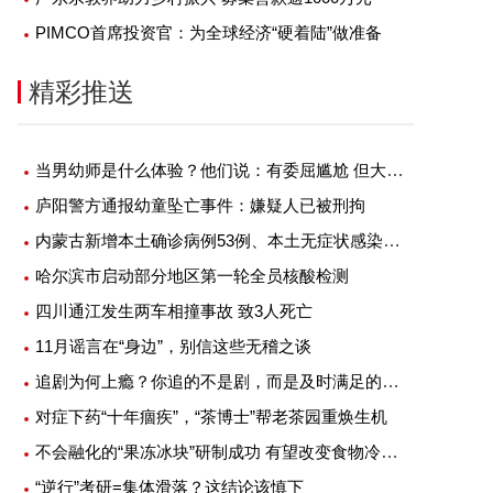
PIMCO首席投资官：为全球经济“硬着陆”做准备
精彩推送
当男幼师是什么体验？他们说：有委屈尴尬 但大部分是幸福
庐阳警方通报幼童坠亡事件：嫌疑人已被刑拘
内蒙古新增本土确诊病例53例、本土无症状感染者1例
哈尔滨市启动部分地区第一轮全员核酸检测
四川通江发生两车相撞事故 致3人死亡
11月谣言在“身边”，别信这些无稽之谈
追剧为何上瘾？你追的不是剧，而是及时满足的快感
对症下药“十年痼疾”，“茶博士”帮老茶园重焕生机
不会融化的“果冻冰块”研制成功 有望改变食物冷藏方式
“逆行”考研=集体滑落？这结论该慎下