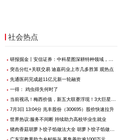
社会热点
研报掘金丨安信证券：中科星图深耕特种领域，基本盘稳固，正着力构筑三重增长曲线
突击分红+关联交易 迪嘉药业上市几多胜算 观热点
先通医药完成超11亿元新一轮融资
一得： 鸡虫得失何时了
当前视讯！梅西价值，新五大联赛浮现！3大巨星待加盟，高管承诺，坏C罗美梦
7月3日 13:04分 兆丰股份（300695）股价快速拉升
世界热议:服务不间断 持续助力高校毕业生就业
猪肉香菇胡萝卜饺子馅做法大全 胡萝卜饺子馅做法大全
广东宗教界助力乡村振兴 募集善款逾1000万元