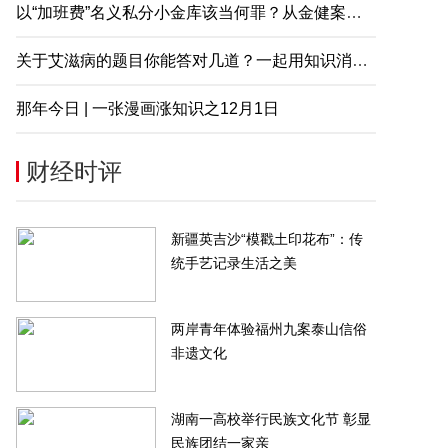
以“加班费”名义私分小金库该当何罪？从金健案说起
关于艾滋病的题目你能答对几道？一起用知识消除误解
那年今日 | 一张漫画涨知识之12月1日
财经时评
新疆英吉沙“模戳土印花布”：传
统手艺记录生活之美
两岸青年体验福州九案泰山信俗
非遗文化
湖南一高校举行民族文化节 彰显
民族团结一家亲