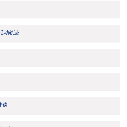
活动轨迹
非遗