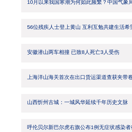
10月以来我国寒潮为何如此频繁？中国气象
56位残疾人士登上黄山 互利互勉共建生活希
安徽潜山两车相撞 已致8人死亡3人受伤
上海洋山海关首次在出口货运渠道查获夹带
山西忻州古城：一城风华延续千年历史文脉
呼伦贝尔新巴尔虎右旗公布1例无症状感染者