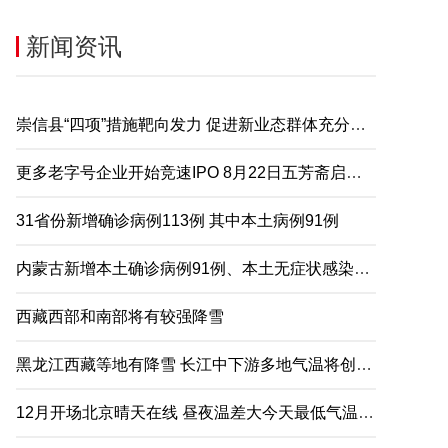
新闻资讯
崇信县“四项”措施靶向发力 促进新业态群体充分就业
更多老字号企业开始竞速IPO 8月22日五芳斋启动申购
31省份新增确诊病例113例 其中本土病例91例
内蒙古新增本土确诊病例91例、本土无症状感染者2例
西藏西部和南部将有较强降雪
黑龙江西藏等地有降雪 长江中下游多地气温将创下半年来新低
12月开场北京晴天在线 昼夜温差大今天最低气温仅-5℃