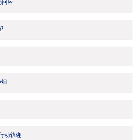
局回应
望
卷烟
行动轨迹