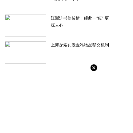
江浙沪书信传情：经此一“疫” 更
抚人心
服务：拟收购佳源服务73.56%
金茂物管4.5亿元收购首置物业服
权框架协议终止
公司100%股权
上海探索罚没走私物品移交机制
-06-20
2022-06-20