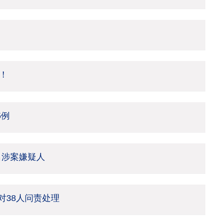
！
5例
名涉案嫌疑人
 对38人问责处理