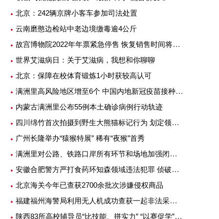
北京：242辆京牌小客车参加司法处置
云南磨憨边检站中老边境缴毒逾4公斤
故宫博物院2022年年票紧急停售 恢复销售时间将另行公告
世界艾滋病日：关于艾滋病，我想和你聊聊
北京：保障在校体育锻炼1小时获较高认可
满洲里高风险地区增至6个 中国内地新冠疫苗接种超25亿剂次
内蒙古满洲里公布55例本土确诊病例行动轨迹
四川绵竹首次拍摄到野生大熊猫标记行为 划定领地或吸引异性
广州长隆举办“猿猴特展” 稀有“夜猴”首秀
满洲里对公路、铁路口岸所有环节和场地加强闭环管理
安徽合肥警方严打食药环知森领域违法犯罪 侦破重特大案件14起
北京海关今年已查获2700余批次涉嫌侵权商品
福建福州海警局利用无人机成功查获一起非法采矿案
陕西83所高校辅导员“比技能、拼实力” “以赛促学”提升专业素质