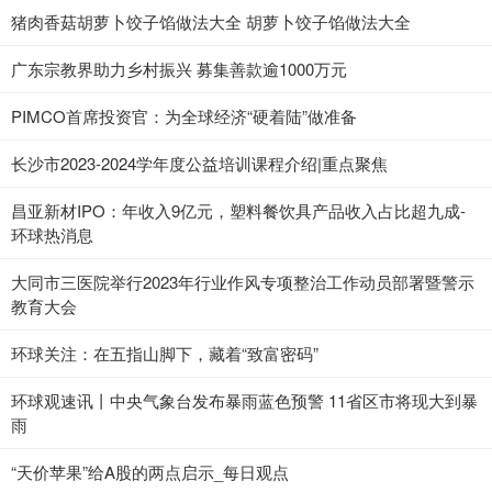
猪肉香菇胡萝卜饺子馅做法大全 胡萝卜饺子馅做法大全
广东宗教界助力乡村振兴 募集善款逾1000万元
PIMCO首席投资官：为全球经济“硬着陆”做准备
长沙市2023-2024学年度公益培训课程介绍|重点聚焦
昌亚新材IPO：年收入9亿元，塑料餐饮具产品收入占比超九成-
环球热消息
大同市三医院举行2023年行业作风专项整治工作动员部署暨警示
教育大会
环球关注：在五指山脚下，藏着“致富密码”
环球观速讯丨中央气象台发布暴雨蓝色预警 11省区市将现大到暴
雨
“天价苹果”给A股的两点启示_每日观点