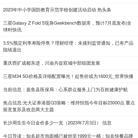
2023年中小学国防教育示范学校创建活动启动 热头条
三星Galaxy Z Fold 5现身Geekbench数据库，预计7月底发布|全
球时快讯
3.5%预定利率寿险停售？理财经理：未接到监管通知，已有产品
陆续退出
重庆西扩成都东进，川渝共促双城中部组团发展
三星M34 5G价格及详细配置曝光！起售价或为1600元_世界快播
当前信息：嘉鱼县医保局：心系群众服务上门为百姓健康护航
焦点信息:光大证券港股Q3策略：维持恒指今年目标23000点 重点
留意复苏及收息两大主题
长沙周生生今日金价多少一克（2023年7月3日） 信息
今日导读：知名超市泡面桶已被炒至1999元一桶；知名快餐品牌