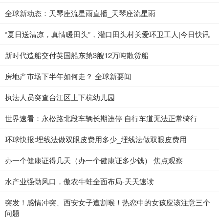
全球新动态：天琴座流星雨直播_天琴座流星雨
“夏日送清凉，真情暖田头”，灌口田头村关爱环卫工人|今日快讯
新时代造船交付英国船东第3艘12万吨散货船
房地产市场下半年如何走？ 全球新要闻
执法人员突查台江区上下杭幼儿园
世界速看：永松路北段车辆长期违停 自行车道无法正常骑行
环球快报:埋线法做双眼皮费用多少_埋线法做双眼皮费用
办一个健康证得几天（办一个健康证多少钱） 焦点观察
水产业强劲风口，傲农牛蛙全面布局-天天速读
突发！感情冲突、西安女子遭割喉！热恋中的女孩应该注意三个
问题