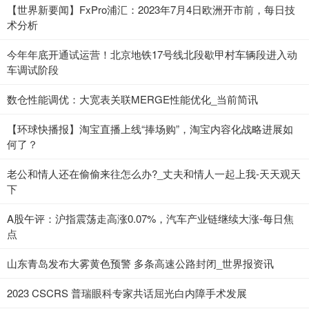
【世界新要闻】FxPro浦汇：2023年7月4日欧洲开市前，每日技
术分析
今年年底开通试运营！北京地铁17号线北段歇甲村车辆段进入动
车调试阶段
数仓性能调优：大宽表关联MERGE性能优化_当前简讯
【环球快播报】淘宝直播上线“捧场购”，淘宝内容化战略进展如
何了？
老公和情人还在偷偷来往怎么办?_丈夫和情人一起上我-天天观天
下
A股午评：沪指震荡走高涨0.07%，汽车产业链继续大涨-每日焦
点
山东青岛发布大雾黄色预警 多条高速公路封闭_世界报资讯
2023 CSCRS 普瑞眼科专家共话屈光白内障手术发展