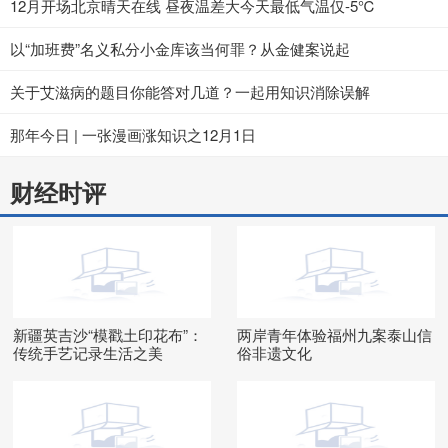
12月开场北京晴天在线 昼夜温差大今天最低气温仅-5℃
以“加班费”名义私分小金库该当何罪？从金健案说起
关于艾滋病的题目你能答对几道？一起用知识消除误解
那年今日 | 一张漫画涨知识之12月1日
财经时评
新疆英吉沙“模戳土印花布”：
两岸青年体验福州九案泰山信
传统手艺记录生活之美
俗非遗文化