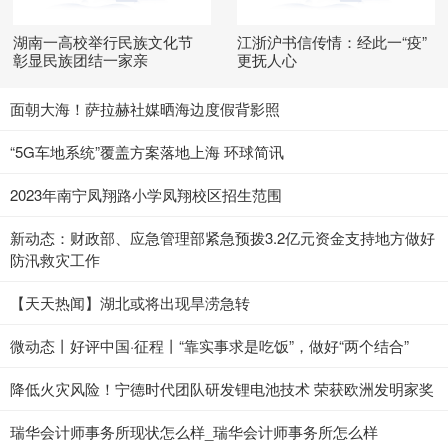
湖南一高校举行民族文化节
江浙沪书信传情：经此一“疫”
彰显民族团结一家亲
更抚人心
面朝大海！萨拉赫社媒晒海边度假背影照
“5G车地系统”覆盖方案落地上海 环球简讯
2023年南宁凤翔路小学凤翔校区招生范围
新动态：财政部、应急管理部紧急预拨3.2亿元资金支持地方做好
防汛救灾工作
【天天热闻】湖北或将出现旱涝急转
微动态丨好评中国·征程丨“靠实事求是吃饭”，做好“两个结合”
降低火灾风险！宁德时代团队研发锂电池技术 荣获欧洲发明家奖
瑞华会计师事务所现状怎么样_瑞华会计师事务所怎么样