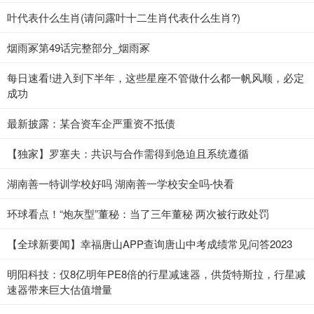
叶代表什么生肖(请问露叶十二生肖代表什么生肖?)
烟雨冢第49话完整部分_烟雨冢
每日速看!进入到下半年，这些星座不管做什么都一帆风顺，必定
成功
最新披露：某合资车企严重资不抵债
【独家】罗塞夫：共识与合作需得到急迫且系统遵循
湖南善一特训学校好吗 湖南善一学校安全吗-快看
环球看点！“炮灰型”董秘：当了三年董秘 两次被行政处罚
【全球新要闻】幸福唐山APP查询唐山中考成绩常见问答2023
明阳科技：仅8亿明年PE8倍的行星减速器，供货特斯拉，行星减
速器带来巨大估值增量