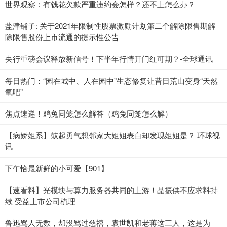
世界观察：有钱花欠款严重违约会怎样？还不上怎么办？
盐津铺子: 关于2021年限制性股票激励计划第二个解除限售期解
除限售股份上市流通的提示性公告
央行重磅会议释放新信号！下半年行情开门红可期？-全球通讯
每日热门：“园在城中、人在园中”生态修复让昔日荒山变身“天然
氧吧”
焦点速递！鸡兔同笼怎么解答（鸡兔同笼怎么解）
【病娇姐系】鼓起勇气想邻家大姐姐表白却发现姐姐是？ 环球视
讯
下午恰最新鲜的小可爱【901】
【速看料】光模块与算力服务器共同的上游！晶振供不应求料持
续 受益上市公司梳理
鲁迅骂人无数，却没骂过慈禧，袁世凯和老蒋这三人，这是为