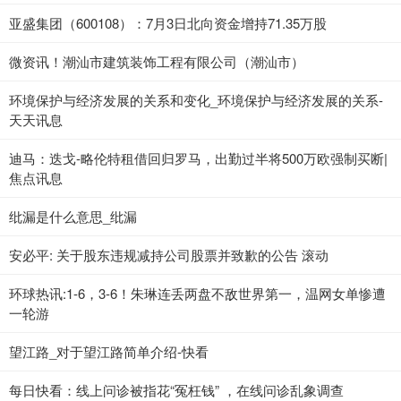
亚盛集团（600108）：7月3日北向资金增持71.35万股
微资讯！潮汕市建筑装饰工程有限公司（潮汕市）
环境保护与经济发展的关系和变化_环境保护与经济发展的关系-
天天讯息
迪马：迭戈-略伦特租借回归罗马，出勤过半将500万欧强制买断|
焦点讯息
纰漏是什么意思_纰漏
安必平: 关于股东违规减持公司股票并致歉的公告 滚动
环球热讯:1-6，3-6！朱琳连丢两盘不敌世界第一，温网女单惨遭
一轮游
望江路_对于望江路简单介绍-快看
每日快看：线上问诊被指花“冤枉钱” ，在线问诊乱象调查