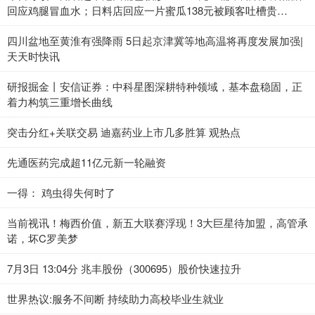
回应鸡腿冒血水；日料店回应一片蜜瓜138元被顾客吐槽贵
（2023年7月3日）_当前热点
四川盆地至黄淮有强降雨 5日起京津冀等地高温将再度发展加强|
天天时快讯
研报掘金丨安信证券：中科星图深耕特种领域，基本盘稳固，正
着力构筑三重增长曲线
突击分红+关联交易 迪嘉药业上市几多胜算 观热点
先通医药完成超11亿元新一轮融资
一得： 鸡虫得失何时了
当前视讯！梅西价值，新五大联赛浮现！3大巨星待加盟，高管承
诺，坏C罗美梦
7月3日 13:04分 兆丰股份（300695）股价快速拉升
世界热议:服务不间断 持续助力高校毕业生就业