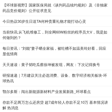
【环球新视野】国家医保局就《谈判药品续约规则》及《非独家
药品竞价规则》公开征求意见
今日热议30岁生日送TA何种贵重礼物才能打动心灵
当前快讯:从飞机维修工，到全网60W粉丝的程序员大V，我是如
何做到的？
每日资讯：“刘能”妻子晒全家福，被吐槽不如温美玲好看，回应
显低情商
天天速读：黄子韬吃瓜蔡徐坤被发现，网友：下次记得换号
研报速递｜7月建议关注必选消费、设备、数字经济相关板块-环
球热讯
鄂尔多斯：闯出新能源新材料产业发展新路_环球看点
存款不足两万怎么还房贷 超7成年轻人存款不足10万 基本情况讲
解 热消息