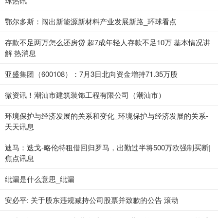
球热讯
鄂尔多斯：闯出新能源新材料产业发展新路_环球看点
存款不足两万怎么还房贷 超7成年轻人存款不足10万 基本情况讲
解 热消息
亚盛集团（600108）：7月3日北向资金增持71.35万股
微资讯！潮汕市建筑装饰工程有限公司（潮汕市）
环境保护与经济发展的关系和变化_环境保护与经济发展的关系-
天天讯息
迪马：迭戈-略伦特租借回归罗马，出勤过半将500万欧强制买断|
焦点讯息
纰漏是什么意思_纰漏
安必平: 关于股东违规减持公司股票并致歉的公告 滚动