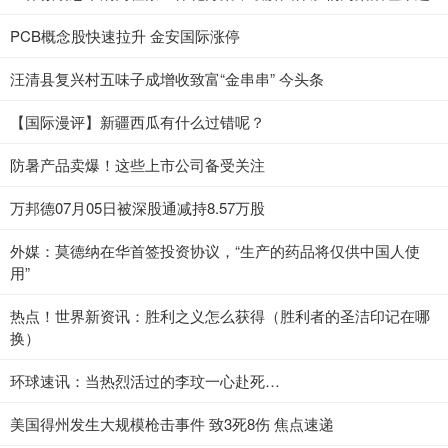
PCB概念股快速拉升 金安国际涨停
汪清县复兴村五味子成增收致富“金串串” 今头条
【国际漫评】新疆西瓜有什么过错呢？
防暑产品卖爆！这些上市公司备受关注
万邦德07月05日被深股通减持8.57万股
外媒：莫德纳在华首签投资协议，“生产的药品将仅供中国人使
用”
热点！世界新资讯：胜利之义怎么获得（胜利者的圣洁印记在哪
换）
环球速讯：当热烈活过的李玟一心赴死…
美国得州发生大规模枪击事件 致3死8伤 焦点速递