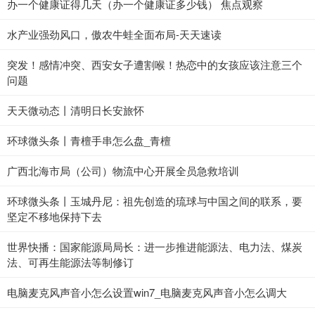
办一个健康证得几天（办一个健康证多少钱） 焦点观察
水产业强劲风口，傲农牛蛙全面布局-天天速读
突发！感情冲突、西安女子遭割喉！热恋中的女孩应该注意三个
问题
天天微动态丨清明日长安旅怀
环球微头条丨青檀手串怎么盘_青檀
广西北海市局（公司）物流中心开展全员急救培训
环球微头条丨玉城丹尼：祖先创造的琉球与中国之间的联系，要
坚定不移地保持下去
世界快播：国家能源局局长：进一步推进能源法、电力法、煤炭
法、可再生能源法等制修订
电脑麦克风声音小怎么设置win7_电脑麦克风声音小怎么调大