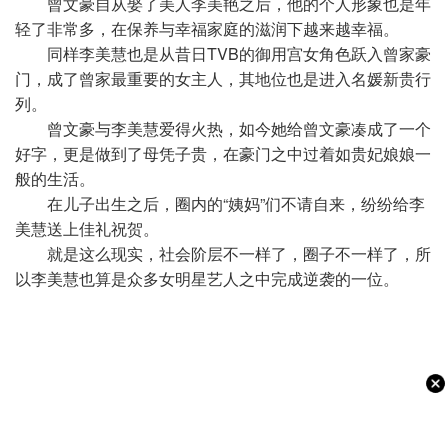
曾文豪自从娶了美人李美艳之后，他的个人形象也是年
轻了非常多，在保养与幸福家庭的滋润下越来越幸福。
同样李美慧也是从昔日TVB的御用宫女角色跃入曾家豪
门，成了曾家最重要的女主人，其地位也是进入名媛新贵行
列。
曾文豪与李美慧爱得火热，如今她给曾文豪凑成了一个
好字，更是做到了母凭子贵，在豪门之中过着如贵妃娘娘一
般的生活。
在儿子出生之后，圈内的“姨妈”们不请自来，纷纷给李
美慧送上佳礼祝贺。
就是这么现实，社会阶层不一样了，圈子不一样了，所
以李美慧也算是众多女明星艺人之中完成逆袭的一位。