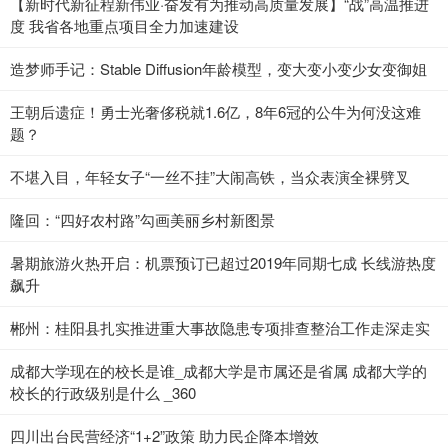
【新时代新征程新伟业·奋发有为推动高质量发展】“战”高温推进
度 我省各地重点项目全力加速建设
造梦师手记：Stable Diffusion年龄模型，变大变小变少女变御姐
王朝后遗症！勇士光奢侈税就1.6亿，8年6冠的公牛为何没这难
题？
不堪入目，年轻女子“一丝不挂”大闹高铁，当众表演全裸劈叉
隆回：“四好农村路”勾画美丽乡村新图景
暑期旅游火热开启：机票预订已超过2019年同期七成 长线游热度
飙升
郴州：桂阳县扎实推进重大事故隐患专项排查整治工作走深走实
成都大学现在的校长是谁_成都大学是市属还是省属 成都大学的
校长的行政级别是什么 _360
四川出台民营经济“1+2”政策 助力民企降本增效