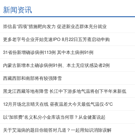
新闻资讯
崇信县“四项”措施靶向发力 促进新业态群体充分就业
更多老字号企业开始竞速IPO 8月22日五芳斋启动申购
31省份新增确诊病例113例 其中本土病例91例
内蒙古新增本土确诊病例91例、本土无症状感染者2例
西藏西部和南部将有较强降雪
黑龙江西藏等地有降雪 长江中下游多地气温将创下半年来新低
12月开场北京晴天在线 昼夜温差大今天最低气温仅-5℃
以“加班费”名义私分小金库该当何罪？从金健案说起
关于艾滋病的题目你能答对几道？一起用知识消除误解