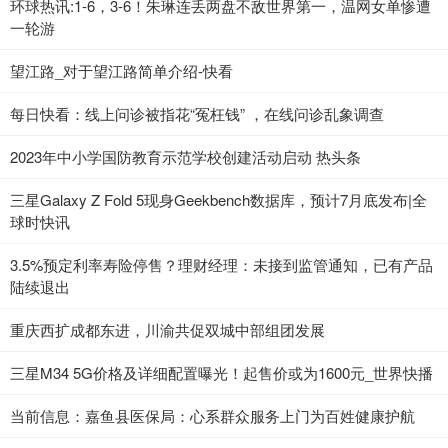
环球热讯:1-6，3-6！朱琳连丢两盘不敌世界第一，温网女单惨遭
一轮游
望江路_对于望江路简单介绍-快看
每日快看：线上问诊被指花“冤枉钱” ，在线问诊乱象调查
2023年中小学国防教育示范学校创建活动启动 热头条
三星Galaxy Z Fold 5现身Geekbench数据库，预计7月底发布|全
球时快讯
3.5%预定利率寿险停售？理财经理：未接到监管通知，已有产品
陆续退出
重庆西扩成都东进，川渝共促双城中部组团发展
三星M34 5G价格及详细配置曝光！起售价或为1600元_世界快播
当前信息：嘉鱼县医保局：心系群众服务上门为百姓健康护航