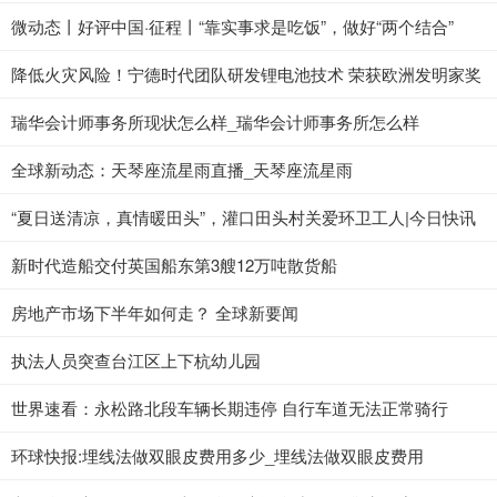
微动态丨好评中国·征程丨“靠实事求是吃饭”，做好“两个结合”
降低火灾风险！宁德时代团队研发锂电池技术 荣获欧洲发明家奖
瑞华会计师事务所现状怎么样_瑞华会计师事务所怎么样
全球新动态：天琴座流星雨直播_天琴座流星雨
“夏日送清凉，真情暖田头”，灌口田头村关爱环卫工人|今日快讯
新时代造船交付英国船东第3艘12万吨散货船
房地产市场下半年如何走？ 全球新要闻
执法人员突查台江区上下杭幼儿园
世界速看：永松路北段车辆长期违停 自行车道无法正常骑行
环球快报:埋线法做双眼皮费用多少_埋线法做双眼皮费用