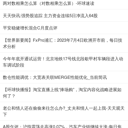
两对数相乘怎么算（对数相乘怎么算）-环球速读
天天快讯:强势股追踪 主力资金连续5日净流入64股
平安稳健增长混合C月度点评
【世界新要闻】FxPro浦汇：2023年7月4日欧洲开市前，每日技
术分析
今年年底开通试运营！北京地铁17号线北段歇甲村车辆段进入动
车调试阶段
数仓性能调优：大宽表关联MERGE性能优化_当前简讯
【环球快播报】淘宝直播上线“捧场购”，淘宝内容化战略进展如
何了？
老公和情人还在偷偷来往怎么办?_丈夫和情人一起上我-天天观天
下
A股午评：沪指震荡走高涨0.07%，汽车产业链继续大涨-每日焦