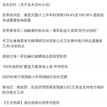
实木百叶（关于实木百叶介绍）
世界热消息：康恩贝预计上半年利润增139.4%至163.35% 股权投
资成重要影响因素
世界最资讯丨战略轰炸机出动！俄军机进入美国“防空识别区”
市卫生健康委来无棣调研应对突发公共卫生事件能力和志愿服务
工作|当前热文
面朝大海！萨拉赫社媒晒海边度假背影照
“5G车地系统”覆盖方案落地上海 环球简讯
2023年南宁凤翔路小学凤翔校区招生范围
新动态：财政部、应急管理部紧急预拨3.2亿元资金支持地方做好
防汛救灾工作
【天天热闻】湖北或将出现旱涝急转