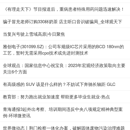
《有理走天下》节目报道后，重病患者特殊用药问题迅速解决！
骗子冒充老师订购330杯奶茶 店主听口音识破骗局_全球观天下
当复兴号驶上雪域高原|今日聚焦
雅创电子(301099.SZ)：公司车规级IC芯片采用的BCD 180nm的
工艺，暂时无需采用cpo技术或先进封测技术
全球观点：国家信息中心祝宝良：2023年宏观经济政策取向主要
关注6个方面
有高级感的 SUV 该是什么样的？不妨试下奔驰长轴距 GLC
教育部：努力跑出就业加速度 帮助更多毕业生就业-热点
青海通报3起外出考察、培训期间违反中央八项规定精神典型案
例-环球微资讯
世界微动态丨荆门检察一体化办案，破解固体废物污染治理难题