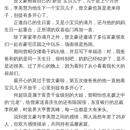
曾文豪抱着自己的“新贵”宝贝儿子，儿子是上个月所
生，李美慧为他生下一个宝贝儿子，曾文豪也算是老来得
子，别提有多开心了。
正逢自己的生日宴，又是小宝贝的满月，还与他的妈妈
生日一起重合，正所谓的双喜临门再加一喜。
除了家宴举办满月之外，曾文豪还邀请了多位富豪朋友
们一起在豪宅庄园之中玩乐，场面很是热闹。
期间曾昭仪搂着干妈出镜，并且写下幸福语：对，我爸
爸和奶奶是同一天生日，很特别吧，奶奶已经82岁了，是不
是还很美。过了开心的晚上，因为看到了从小看着我长大的
叔叔们。
最开心的莫过于曾文豪啦，第五次做爸爸的他一直抱着
宝贝儿子不放手，心里别提有多开心了。
何超琼是属于富贵千金级别的大姐，曾昭怡也名媛之中
的“元老”，给曾家送喜庆生的还有陈国强，东亚银行的总裁
李民桥，时装界大亨曹其峰，每一位都是大有来头。
说到曾文豪与李美慧之间的感情，两人虽然年差了25岁
人，但双方感情很浓，共同持有温馨家庭。