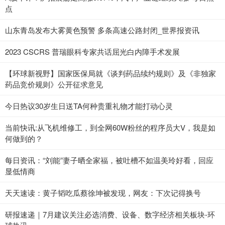
点
山东青岛发布大雾黄色预警 多条高速公路封闭_世界报资讯
2023 CSCRS 普瑞眼科专家共话屈光白内障手术发展
【环球新视野】国家医保局就《谈判药品续约规则》及《非独家
药品竞价规则》公开征求意见
今日热议30岁生日送TA何种贵重礼物才能打动心灵
当前快讯:从飞机维修工，到全网60W粉丝的程序员大V，我是如
何做到的？
每日资讯：“刘能”妻子晒全家福，被吐槽不如温美玲好看，回应
显低情商
天天速读：黄子韬吃瓜蔡徐坤被发现，网友：下次记得换号
研报速递｜7月建议关注必选消费、设备、数字经济相关板块-环