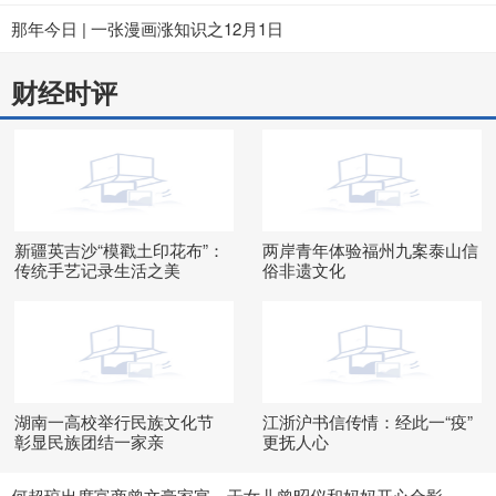
那年今日 | 一张漫画涨知识之12月1日
财经时评
新疆英吉沙“模戳土印花布”：
两岸青年体验福州九案泰山信
传统手艺记录生活之美
俗非遗文化
湖南一高校举行民族文化节
江浙沪书信传情：经此一“疫”
彰显民族团结一家亲
更抚人心
何超琼出席富商曾文豪家宴，干女儿曾昭仪和妈妈开心合影