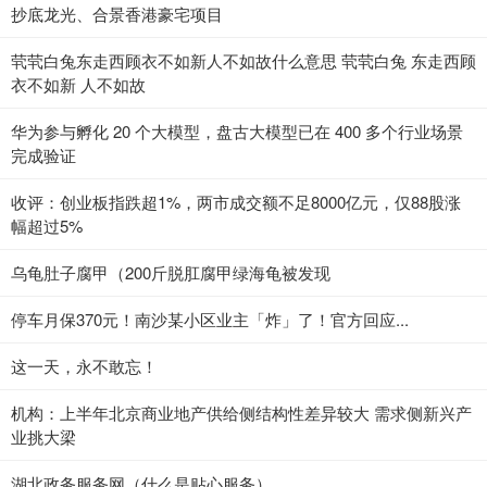
抄底龙光、合景香港豪宅项目
茕茕白兔东走西顾衣不如新人不如故什么意思 茕茕白兔 东走西顾
衣不如新 人不如故
华为参与孵化 20 个大模型，盘古大模型已在 400 多个行业场景
完成验证
收评：创业板指跌超1%，两市成交额不足8000亿元，仅88股涨
幅超过5%
乌龟肚子腐甲（200斤脱肛腐甲绿海龟被发现
停车月保370元！南沙某小区业主「炸」了！官方回应...
这一天，永不敢忘！
机构：上半年北京商业地产供给侧结构性差异较大 需求侧新兴产
业挑大梁
湖北政务服务网（什么是贴心服务）