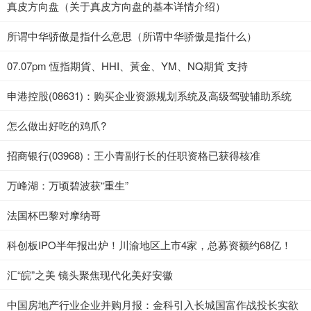
真皮方向盘（关于真皮方向盘的基本详情介绍）
所谓中华骄傲是指什么意思（所谓中华骄傲是指什么）
07.07pm 恆指期貨、HHI、黃金、YM、NQ期貨 支持
申港控股(08631)：购买企业资源规划系统及高级驾驶辅助系统
怎么做出好吃的鸡爪?
招商银行(03968)：王小青副行长的任职资格已获得核准
万峰湖：万顷碧波获“重生”
法国杯巴黎对摩纳哥
科创板IPO半年报出炉！川渝地区上市4家，总募资额约68亿！
汇“皖”之美 镜头聚焦现代化美好安徽
中国房地产行业企业并购月报：金科引入长城国富作战投长实欲