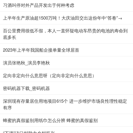
​习酒叫停对外产品开发出于何种考虑
上半年生产原油超1500万吨！大庆油田交出这份年中“答卷”→
百公里费用很低不假，本人一直怀疑电动车昂贵的电池的寿命到
底多长
2023年上半年我国船企接单量全球居首
演员张艳秋_演员李艳秋
定向非定向什么意思呀（定向非定向什么意思）
密码机器下载_密码机器
深圳现有存量居住用地项目615个 进一步维护市场良性理性稳定
有序
蜂蜜的真假鉴别用纸巾怎么分辨 蜂蜜的真假鉴别
“下潜”泾口村助力乡村振兴