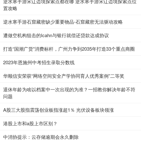
逆水寒手游宋辽边境探索点都在哪 逆水寒手游宋辽边境探索点位
置攻略
逆水寒手游石窟藏密缺少重要物品-石窟藏密无法驱动攻略
遭做空机构狙击的Icahn与银行就偿还贷款达成协议
打造“国潮广货”消费标杆，广州力争到2035年打造33个重点商圈
2023年恩施州中考招生录取分数线
华顺信安荣获“网络空间安全产学协同育人优秀案例”二等奖
退休年龄为啥以档案中一次出现的为准？一招教你解决年龄不符
问题
A股三大股指震荡创业板指涨超1％ 光伏设备板块领涨
港股上市和a股上市区别？
中消协提示：云存储逾期会永久删除