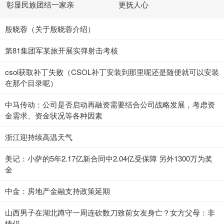
彰显民族团结一家亲
更抚人心
殷晓蓉（关于殷晓蓉介绍）
第81集团军某旅开展实弹射击考核
csol获取补丁失败（CSOL补丁安装到那里呢还是随便就可以安装
在那个目录呢）
中马传动：公司是否启动再融资需要结合公司战略发展，考虑资
金需求、资金状况等各种因素
浙江迎持续高温天气
美记：小萨的5年2.17亿新合同中2.04亿受保障 另外1300万为奖
金
中金：房地产金融支持政策延期
山西男子在湖北蹲守一周连砍数刀致前女友身亡？女方父母：非
情侣