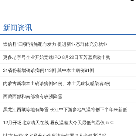
新闻资讯
崇信县“四项”措施靶向发力 促进新业态群体充分就业
更多老字号企业开始竞速IPO 8月22日五芳斋启动申购
31省份新增确诊病例113例 其中本土病例91例
内蒙古新增本土确诊病例91例、本土无症状感染者2例
西藏西部和南部将有较强降雪
黑龙江西藏等地有降雪 长江中下游多地气温将创下半年来新低
12月开场北京晴天在线 昼夜温差大今天最低气温仅-5℃
以“加班费”名义私分小金库该当何罪？从金健案说起