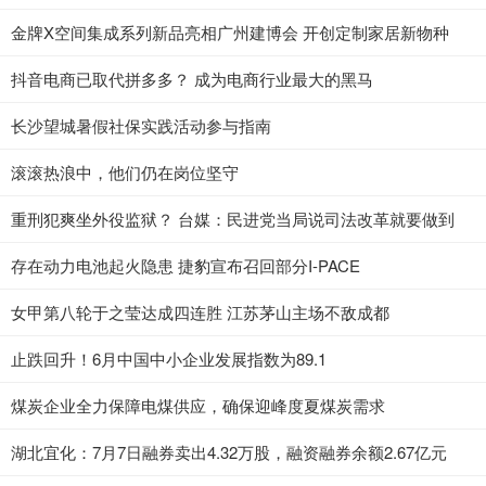
金牌X空间集成系列新品亮相广州建博会 开创定制家居新物种
抖音电商已取代拼多多？ 成为电商行业最大的黑马
长沙望城暑假社保实践活动参与指南
滚滚热浪中，他们仍在岗位坚守
重刑犯爽坐外役监狱？ 台媒：民进党当局说司法改革就要做到
存在动力电池起火隐患 捷豹宣布召回部分I-PACE
女甲第八轮于之莹达成四连胜 江苏茅山主场不敌成都
止跌回升！6月中国中小企业发展指数为89.1
煤炭企业全力保障电煤供应，确保迎峰度夏煤炭需求
湖北宜化：7月7日融券卖出4.32万股，融资融券余额2.67亿元