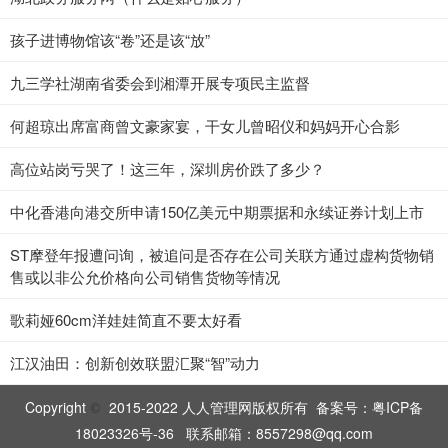
孩子进博物馆该“卷”还是该“放”
九三学社湖南省委会到湘潭开展专项民主监督
何超琼出席富商曾文豪家宴，干女儿曾昭仪和妈妈开心合影
高位站岗亏哭了！这三年，深圳房价跌了多少？
中化香港向港交所申请150亿美元中期票据和永续证券计划上市
ST摩登年报遭问询，被追问是否存在公司关联方通过虚构货物销
售或以非公允价格向公司销售货物等情况
歌莉娅60cm洋娃娃简直不要太好看
江汉油田：创新创效联盟汇聚“智”动力
Copyright
2015-2022 人人管理网版权所有 备案号：
粤ICP备
©
18023326号-36
联系邮箱：8557298@qq.com