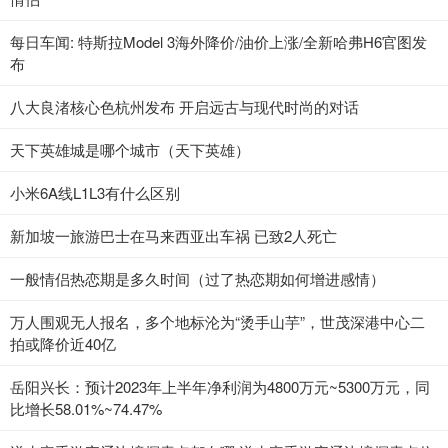
每日车闻: 特斯拉Model 3海外降价/油价上涨/全新哈弗H6官图发
布
八大良渚核心色杭州发布 开启远古与现代时尚的对话
天下英雄城是哪个城市（天下英雄）
小米6A线L1L3有什么区别
新加坡一旅游巴士在马来西亚出车祸 已致2人死亡
一般情侣热恋期是多久时间（过了热恋期如何增进感情）
万人围观无人报名，多个地标沦为“烫手山芋”，世茂深港中心二
拍或降价近40亿
岳阳兴长：预计2023年上半年净利润为4800万元~5300万元，同
比增长58.01%~74.47%