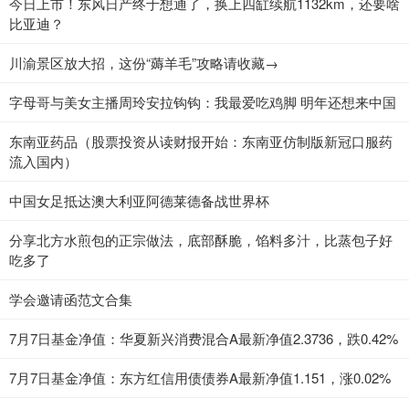
今日上市！东风日产终于想通了，换上四缸续航1132km，还要啥
比亚迪？
川渝景区放大招，这份“薅羊毛”攻略请收藏→
字母哥与美女主播周玲安拉钩钩：我最爱吃鸡脚 明年还想来中国
东南亚药品（股票投资从读财报开始：东南亚仿制版新冠口服药
流入国内）
中国女足抵达澳大利亚阿德莱德备战世界杯
分享北方水煎包的正宗做法，底部酥脆，馅料多汁，比蒸包子好
吃多了
学会邀请函范文合集
7月7日基金净值：华夏新兴消费混合A最新净值2.3736，跌0.42%
7月7日基金净值：东方红信用债债券A最新净值1.151，涨0.02%