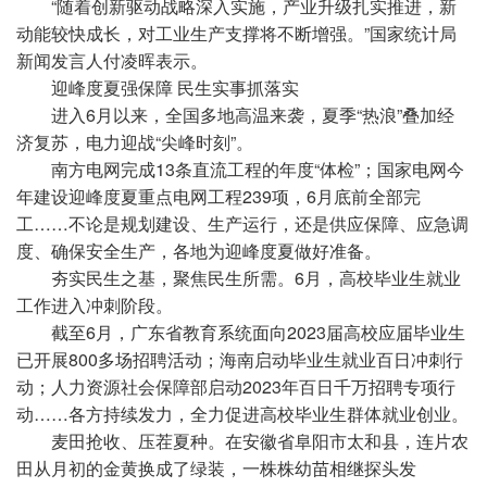
“随着创新驱动战略深入实施，产业升级扎实推进，新
动能较快成长，对工业生产支撑将不断增强。”国家统计局
新闻发言人付凌晖表示。
迎峰度夏强保障 民生实事抓落实
进入6月以来，全国多地高温来袭，夏季“热浪”叠加经
济复苏，电力迎战“尖峰时刻”。
南方电网完成13条直流工程的年度“体检”；国家电网今
年建设迎峰度夏重点电网工程239项，6月底前全部完
工……不论是规划建设、生产运行，还是供应保障、应急调
度、确保安全生产，各地为迎峰度夏做好准备。
夯实民生之基，聚焦民生所需。6月，高校毕业生就业
工作进入冲刺阶段。
截至6月，广东省教育系统面向2023届高校应届毕业生
已开展800多场招聘活动；海南启动毕业生就业百日冲刺行
动；人力资源社会保障部启动2023年百日千万招聘专项行
动……各方持续发力，全力促进高校毕业生群体就业创业。
麦田抢收、压茬夏种。在安徽省阜阳市太和县，连片农
田从月初的金黄换成了绿装，一株株幼苗相继探头发