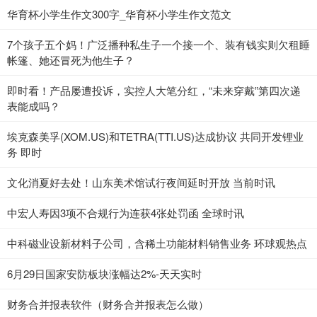
华育杯小学生作文300字_华育杯小学生作文范文
7个孩子五个妈！广泛播种私生子一个接一个、装有钱实则欠租睡
帐篷、她还冒死为他生子？
即时看！产品屡遭投诉，实控人大笔分红，“未来穿戴”第四次递
表能成吗？
埃克森美孚(XOM.US)和TETRA(TTI.US)达成协议 共同开发锂业
务 即时
文化消夏好去处！山东美术馆试行夜间延时开放 当前时讯
中宏人寿因3项不合规行为连获4张处罚函 全球时讯
中科磁业设新材料子公司，含稀土功能材料销售业务 环球观热点
6月29日国家安防板块涨幅达2%-天天实时
财务合并报表软件（财务合并报表怎么做）