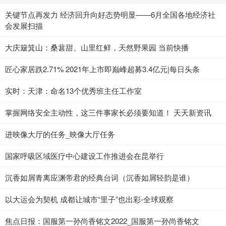
关键节点再发力 经济回升向好态势明显——6月全国各地经济社
会发展扫描
大庆簸箕山：桑葚甜、山里红鲜，天然野果园 当前快播
匠心家居跌2.71% 2021年上市即巅峰超募3.4亿元|每日头条
实时：天津：命名13个优秀班主任工作室
掌握网络安全主动性，这三件事家长必须要知道！ 天天新资讯
进映像大厅的任务_映像大厅任务
国家呼吸区域医疗中心建设工作推进会在昆举行
沉香如屑青离应渊帝君的经典台词（沉香如屑轻韵是谁）
以大运会为契机 成都让城市“里子”也出彩-全球观察
焦点日报：国服第一孙尚香铭文2022_国服第一孙尚香铭文