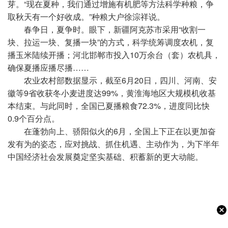
芽。“现在夏种，我们通过增施有机肥等方法科学种粮，争
取秋天有一个好收成。”种粮大户徐淙祥说。
春争日，夏争时。眼下，新疆阿克苏市采用“收割一
块、拉运一块、复播一块”的方式，科学统筹调度农机，复
播玉米陆续开播；河北邯郸市投入10万余台（套）农机具，
确保夏播应播尽播……
农业农村部数据显示，截至6月20日，四川、河南、安
徽等9省收获冬小麦进度达99%，黄淮海地区大规模机收基
本结束。与此同时，全国已夏播粮食72.3%，进度同比快
0.9个百分点。
在蓬勃向上、骄阳似火的6月，全国上下正在以更加奋
发有为的姿态，应对挑战、抓住机遇、主动作为，为下半年
中国经济社会发展奠定坚实基础、积蓄新的更大动能。