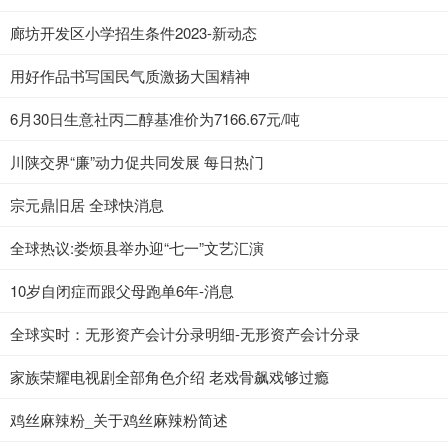
廊坊开发区小学招生条件2023-新动态
用好作品书写国民气质激扬大国精神
6月30日生意社丙二醇基准价为7166.67元/吨
川陕交界“廉”动力促共同发展 每日热门
宗元鼎旧居 全球快消息
全球热议:娄烦县举办迎“七一”文艺汇演
10岁自闭症而跟父母跑单6年-消息
全球实时：无形资产会计分录明细-无形资产会计分录
家族荣耀电视剧全部角色介绍 老戏骨飙戏够过瘾
鸡丝麻辣粉_关于鸡丝麻辣粉简述