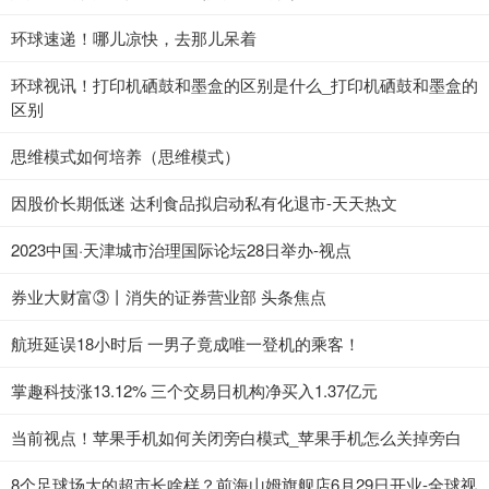
环球速递！哪儿凉快，去那儿呆着
环球视讯！打印机硒鼓和墨盒的区别是什么_打印机硒鼓和墨盒的
区别
思维模式如何培养（思维模式）
因股价长期低迷 达利食品拟启动私有化退市-天天热文
2023中国·天津城市治理国际论坛28日举办-视点
券业大财富③丨消失的证券营业部 头条焦点
航班延误18小时后 一男子竟成唯一登机的乘客！
掌趣科技涨13.12% 三个交易日机构净买入1.37亿元
当前视点！苹果手机如何关闭旁白模式_苹果手机怎么关掉旁白
8个足球场大的超市长啥样？前海山姆旗舰店6月29日开业-全球视