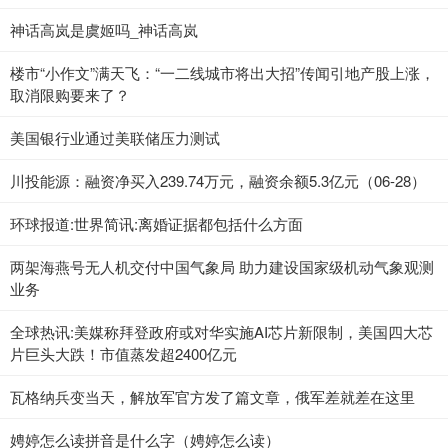
神话高岚是虞姬吗_神话高岚
楼市“小作文”满天飞：“一二线城市将出大招”传闻引地产股上涨，
取消限购要来了？
美国银行业通过美联储压力测试
川投能源：融资净买入239.74万元，融资余额5.3亿元（06-28）
环球报道:世界简讯:离婚证据都包括什么方面
两架海燕号无人机交付中国气象局 助力建设国家级机动气象观测
业务
全球热讯:美媒称拜登政府或对华实施AI芯片新限制，美国四大芯
片巨头大跌！市值蒸发超2400亿元
瓦格纳兵变当天，解放军官方发了篇文章，俄军差就差在这里
娉婷怎么读拼音是什么字（娉婷怎么读）