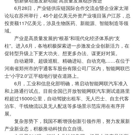
创新驱动激发新动能 高质量发展稳步推进
6月28日，产业链供应链国际合作交流会暨企业家太湖
论坛在苏州举行，45个超亿美元外资产业项目落户江苏，总
投资额117亿美元，涉及生物医药、新能源、智能制造等领
域。
产业是高质量发展的“根基”和现代化经济体系的“支
柱”。进入6月，各地积极探索进一步激发企业创新活力，在
促转型升级上下更大功夫、想更多办法、谋更好对策。
自动避障、超级巡航、精确进站、自动充电……在位于
河南省郑州市的宇通客车股份有限公司厂区内，智能网联巴
士“小宇2.0”正平稳地行驶在道路上。
6月，工业和信息化部明确，将启动智能网联汽车准入
和上路通行试点。目前全国已开放智能网联汽车测试道路里
程超过15000公里，自动驾驶出租车、无人巴士、自主代客
泊车、干线物流以及无人配送等多场景示范应用在有序开
展。
复杂形势下，我国不断增强创新引领作用，努力发展新
产业新业态，积极推动科技自立自强。