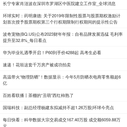
长宁专家肖涟波在深圳市罗湖区中医院建立工作室_全球消息
环球实时：药明康德: 关于2019年限制性股票与股票期权激励计
划首次授予股票期权第三个行权期限制行权期间的提示性公告
波奇宠物(BQ.US)公布2023财年年报：自有品牌发展迅猛 毛利率
提升至32.8%_每日看点
华为毕业礼遇季开启！P60到手价4288起 高考生必看
速递！花垣这套千万房产被成功拍卖
高温带火“物理防晒”！数据显示：今年5月防晒衣电商零售额超6
亿
百姓看联播丨茶棚的“丑萌”西红柿熟了
国瑞科技：副总经理杨建东拟减持不超1.26万股|环球今亮点
每日快看：科华数据大宗交易成交167.40万股 成交额6059.88万
元