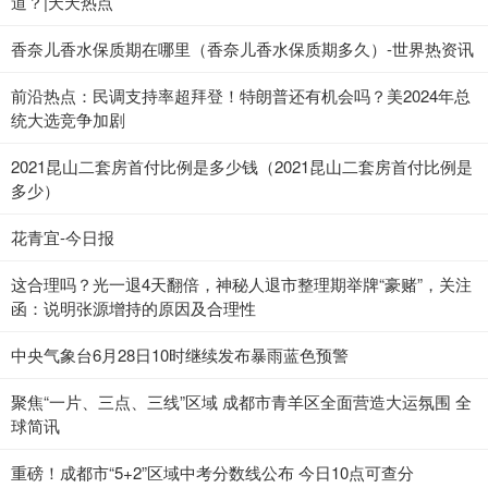
道？|天天热点
香奈儿香水保质期在哪里（香奈儿香水保质期多久）-世界热资讯
前沿热点：民调支持率超拜登！特朗普还有机会吗？美2024年总
统大选竞争加剧
2021昆山二套房首付比例是多少钱（2021昆山二套房首付比例是
多少）
花青宜-今日报
这合理吗？光一退4天翻倍，神秘人退市整理期举牌“豪赌”，关注
函：说明张源增持的原因及合理性
中央气象台6月28日10时继续发布暴雨蓝色预警
聚焦“一片、三点、三线”区域 成都市青羊区全面营造大运氛围 全
球简讯
重磅！成都市“5+2”区域中考分数线公布 今日10点可查分