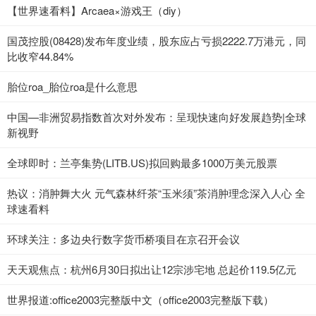
【世界速看料】Arcaea×游戏王（diy）
国茂控股(08428)发布年度业绩，股东应占亏损2222.7万港元，同
比收窄44.84%
胎位roa_胎位roa是什么意思
中国—非洲贸易指数首次对外发布：呈现快速向好发展趋势|全球
新视野
全球即时：兰亭集势(LITB.US)拟回购最多1000万美元股票
热议：消肿舞大火 元气森林纤茶“玉米须”茶消肿理念深入人心 全
球速看料
环球关注：多边央行数字货币桥项目在京召开会议
天天观焦点：杭州6月30日拟出让12宗涉宅地 总起价119.5亿元
世界报道:office2003完整版中文（office2003完整版下载）