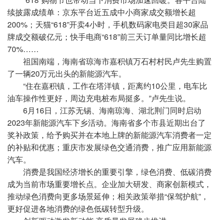
续披露成绩单：京东平台近五成中小商家成交额增长超
200%；天猫“618”开卖4小时，手机数码家电类目超30家品
牌成交额破亿元；快手电商“618”前三天订单量同比增长超
70%……
祖国南端，海南省琼海市嘉积镇万石村村民卢先生购置
了一辆20万元出头的新能源汽车。
“住在嘉积镇，工作在塔洋镇，距离约10公里，电车比
油车操作性更好，周边充电桩布局挺多。”卢先生说。
6月16日，江苏无锡、海南琼海、湖北荆门同时启动
2023年新能源汽车下乡活动。海南省多个市县近期出台了
奖补政策，给予购买并在本地上牌的新能源汽车消费者一定
的补贴和优惠；重庆市发展绿色交通消费，推广应用新能源
汽车。
消费是我国经济增长的重要引擎，绿色消费、低碳消费
成为当前市场重要增长点。企业加大研发、商家创新模式，
推动绿色消费向更多场景延伸；相关政策举措“保驾护航”，
更好促进各地消费的绿色低碳转型升级。