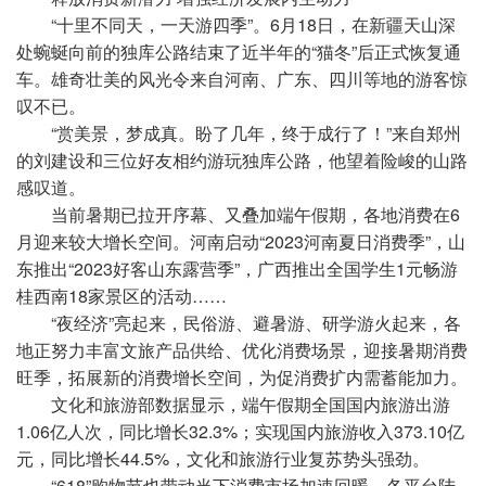
“十里不同天，一天游四季”。6月18日，在新疆天山深
处蜿蜒向前的独库公路结束了近半年的“猫冬”后正式恢复通
车。雄奇壮美的风光令来自河南、广东、四川等地的游客惊
叹不已。
“赏美景，梦成真。盼了几年，终于成行了！”来自郑州
的刘建设和三位好友相约游玩独库公路，他望着险峻的山路
感叹道。
当前暑期已拉开序幕、又叠加端午假期，各地消费在6
月迎来较大增长空间。河南启动“2023河南夏日消费季”，山
东推出“2023好客山东露营季”，广西推出全国学生1元畅游
桂西南18家景区的活动……
“夜经济”亮起来，民俗游、避暑游、研学游火起来，各
地正努力丰富文旅产品供给、优化消费场景，迎接暑期消费
旺季，拓展新的消费增长空间，为促消费扩内需蓄能加力。
文化和旅游部数据显示，端午假期全国国内旅游出游
1.06亿人次，同比增长32.3%；实现国内旅游收入373.10亿
元，同比增长44.5%，文化和旅游行业复苏势头强劲。
“618”购物节也带动当下消费市场加速回暖。各平台陆