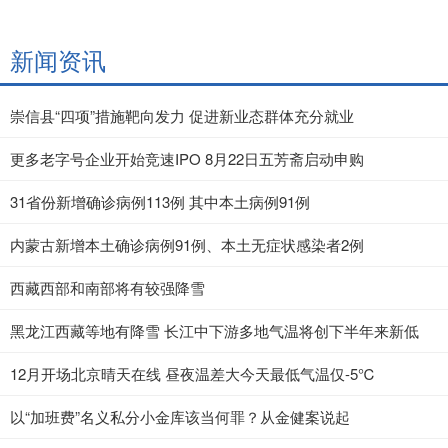
新闻资讯
崇信县“四项”措施靶向发力 促进新业态群体充分就业
更多老字号企业开始竞速IPO 8月22日五芳斋启动申购
31省份新增确诊病例113例 其中本土病例91例
内蒙古新增本土确诊病例91例、本土无症状感染者2例
西藏西部和南部将有较强降雪
黑龙江西藏等地有降雪 长江中下游多地气温将创下半年来新低
12月开场北京晴天在线 昼夜温差大今天最低气温仅-5℃
以“加班费”名义私分小金库该当何罪？从金健案说起