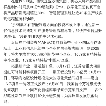
在世界500强、钢铁企业沙钢集团，机器人将产品检测
样品制作时间从30分钟缩短到3分钟，数字化工艺仿真平台
将产品研发周期缩短30%；智慧管理系统让近40条生产线实
现远程监测和诊断。
“沙钢集团在智能制造方面的投资不设上限，通过新一
代信息技术完成对生产服务管理流程再造，加快产业转型升
级步伐。”沙钢集团党委书记沈彬说。
近日在广州举办的APEC专精特新中小企业国际合作论
坛上，工业和信息化部中小企业局局长梁志峰说，到2025
年，将力争培育100万家创新型中小企业、10万家专精特新
中小企业、1万家专精特新“小巨人”企业。
拓展新产业，激活新引擎。6月17日，江苏省重大项目
盛虹可降解材料项目开工，一期工程投资约65亿元；6月21
日，环渤海地区设计规模最大的液化天然气项目——唐山
LNG项目一阶段正式投产；6月30日，我国首个万吨级光伏
制氢项目——中国石化新疆库车绿氢示范项目投产……多个
战略性新兴产业项目加快推进实施，为高质量发展积蓄动
能。