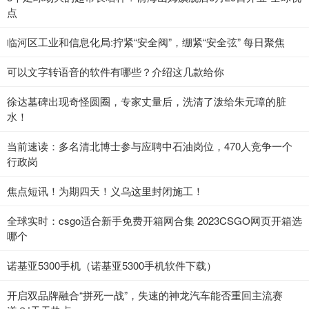
点
临河区工业和信息化局:拧紧“安全阀”，绷紧“安全弦” 每日聚焦
可以文字转语音的软件有哪些？介绍这几款给你
徐达墓碑出现奇怪圆圈，专家丈量后，洗清了泼给朱元璋的脏
水！
当前速读：多名清北博士参与应聘中石油岗位，470人竞争一个
行政岗
焦点短讯！为期四天！义乌这里封闭施工！
全球实时：csgo适合新手免费开箱网合集 2023CSGO网页开箱选
哪个
诺基亚5300手机（诺基亚5300手机软件下载）
开启双品牌融合“拼死一战”，失速的神龙汽车能否重回主流赛