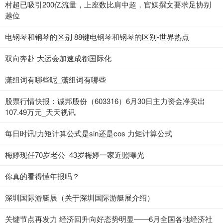
村超已吸引200亿流量，上座数比肩中超，官媒撰文要求足协别
越位
电钢琴和钢琴的区别 88键电钢琴和钢琴的区别-世界热点
双向奔赴 大运会加速成都国际化
潇组词有哪些呢_潇组词有哪些
股票行情快报：诚邦股份（603316）6月30日主力资金净卖出
107.49万元_天天视讯
每日时讯!力矩计算公式是sin还是cos 力矩计算公式
梅婷现任70岁老公_43岁梅婷一家近照曝光
你真的看得懂年报吗？
深圳国际游艇展（关于深圳国际游艇展介绍）
关键节点再发力 经济回升向好态势明显——6月全国各地经济社