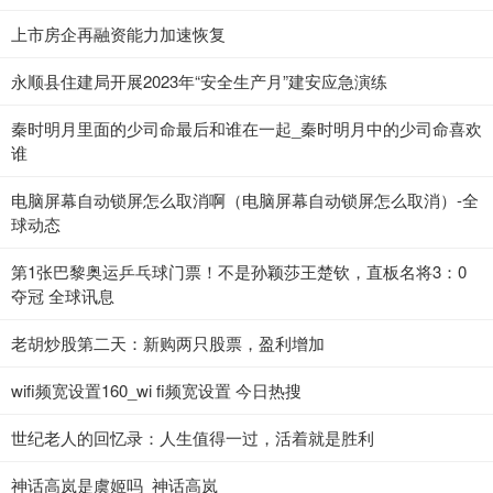
上市房企再融资能力加速恢复
永顺县住建局开展2023年“安全生产月”建安应急演练
秦时明月里面的少司命最后和谁在一起_秦时明月中的少司命喜欢
谁
电脑屏幕自动锁屏怎么取消啊（电脑屏幕自动锁屏怎么取消）-全
球动态
第1张巴黎奥运乒乓球门票！不是孙颖莎王楚钦，直板名将3：0
夺冠 全球讯息
老胡炒股第二天：新购两只股票，盈利增加
wifi频宽设置160_wi fi频宽设置 今日热搜
世纪老人的回忆录：人生值得一过，活着就是胜利
神话高岚是虞姬吗_神话高岚