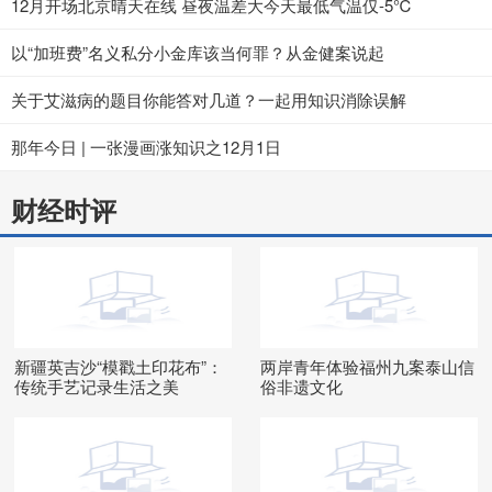
12月开场北京晴天在线 昼夜温差大今天最低气温仅-5℃
以“加班费”名义私分小金库该当何罪？从金健案说起
关于艾滋病的题目你能答对几道？一起用知识消除误解
那年今日 | 一张漫画涨知识之12月1日
财经时评
新疆英吉沙“模戳土印花布”：
两岸青年体验福州九案泰山信
传统手艺记录生活之美
俗非遗文化