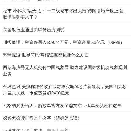
楼市“小作文”满天飞：“一二线城市将出大招”传闻引地产股上涨，
取消限购要来了？
美国银行业通过美联储压力测试
川投能源：融资净买入239.74万元，融资余额5.3亿元（06-28）
环球报道:世界简讯:离婚证据都包括什么方面
两架海燕号无人机交付中国气象局 助力建设国家级机动气象观测
业务
全球热讯:美媒称拜登政府或对华实施AI芯片新限制，美国四大芯
片巨头大跌！市值蒸发超2400亿元
瓦格纳兵变当天，解放军官方发了篇文章，俄军差就差在这里
娉婷怎么读拼音是什么字（娉婷怎么读）
环球速递！哪儿凉快，去那儿呆着