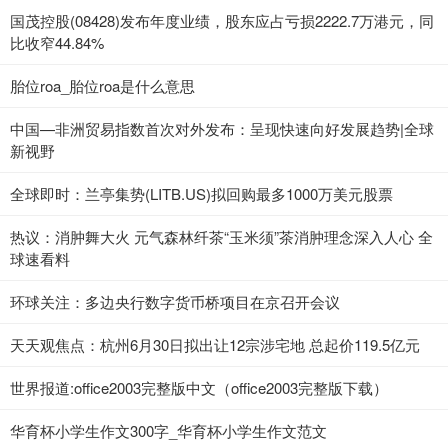
国茂控股(08428)发布年度业绩，股东应占亏损2222.7万港元，同
比收窄44.84%
胎位roa_胎位roa是什么意思
中国—非洲贸易指数首次对外发布：呈现快速向好发展趋势|全球
新视野
全球即时：兰亭集势(LITB.US)拟回购最多1000万美元股票
热议：消肿舞大火 元气森林纤茶“玉米须”茶消肿理念深入人心 全
球速看料
环球关注：多边央行数字货币桥项目在京召开会议
天天观焦点：杭州6月30日拟出让12宗涉宅地 总起价119.5亿元
世界报道:office2003完整版中文（office2003完整版下载）
华育杯小学生作文300字_华育杯小学生作文范文