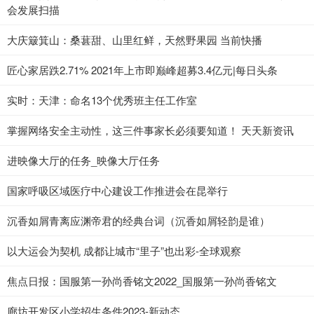
会发展扫描
大庆簸箕山：桑葚甜、山里红鲜，天然野果园 当前快播
匠心家居跌2.71% 2021年上市即巅峰超募3.4亿元|每日头条
实时：天津：命名13个优秀班主任工作室
掌握网络安全主动性，这三件事家长必须要知道！ 天天新资讯
进映像大厅的任务_映像大厅任务
国家呼吸区域医疗中心建设工作推进会在昆举行
沉香如屑青离应渊帝君的经典台词（沉香如屑轻韵是谁）
以大运会为契机 成都让城市“里子”也出彩-全球观察
焦点日报：国服第一孙尚香铭文2022_国服第一孙尚香铭文
廊坊开发区小学招生条件2023-新动态