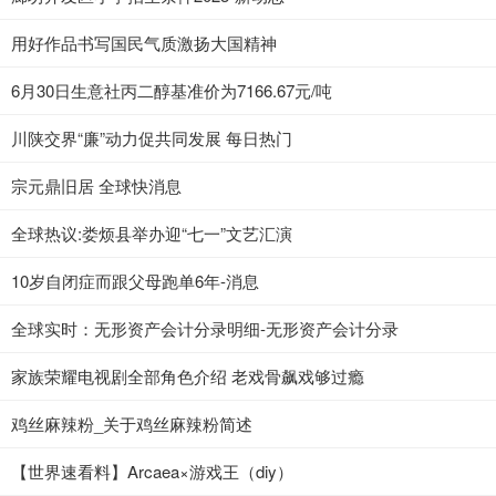
用好作品书写国民气质激扬大国精神
6月30日生意社丙二醇基准价为7166.67元/吨
川陕交界“廉”动力促共同发展 每日热门
宗元鼎旧居 全球快消息
全球热议:娄烦县举办迎“七一”文艺汇演
10岁自闭症而跟父母跑单6年-消息
全球实时：无形资产会计分录明细-无形资产会计分录
家族荣耀电视剧全部角色介绍 老戏骨飙戏够过瘾
鸡丝麻辣粉_关于鸡丝麻辣粉简述
【世界速看料】Arcaea×游戏王（diy）