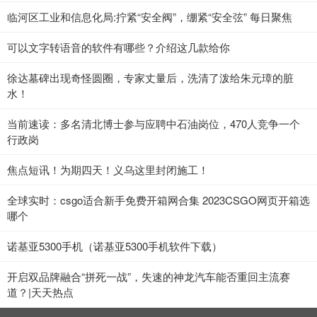
临河区工业和信息化局:拧紧“安全阀”，绷紧“安全弦” 每日聚焦
可以文字转语音的软件有哪些？介绍这几款给你
徐达墓碑出现奇怪圆圈，专家丈量后，洗清了泼给朱元璋的脏
水！
当前速读：多名清北博士参与应聘中石油岗位，470人竞争一个
行政岗
焦点短讯！为期四天！义乌这里封闭施工！
全球实时：csgo适合新手免费开箱网合集 2023CSGO网页开箱选
哪个
诺基亚5300手机（诺基亚5300手机软件下载）
开启双品牌融合“拼死一战”，失速的神龙汽车能否重回主流赛
道？|天天热点