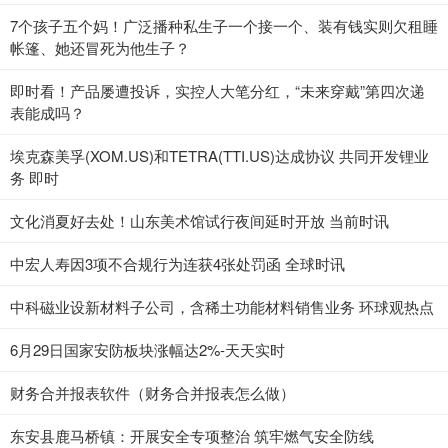
7个孩子五个妈！广泛播种私生子一个接一个、装有钱实则欠租睡
帐篷、她还冒死为他生子？
即时看！产品屡遭投诉，实控人大笔分红，“未来穿戴”第四次递
表能成吗？
埃克森美孚(XOM.US)和TETRA(TTI.US)达成协议 共同开发锂业
务 即时
文化消夏好去处！山东美术馆试行夜间延时开放 当前时讯
中宏人寿因3项不合规行为连获4张处罚函 全球时讯
中科磁业设新材料子公司，含稀土功能材料销售业务 环球观热点
6月29日国家安防板块涨幅达2%-天天实时
财务合并报表软件（财务合并报表怎么做）
东安县鹿马桥镇：开展安全专项整治 筑牢燃气安全防线