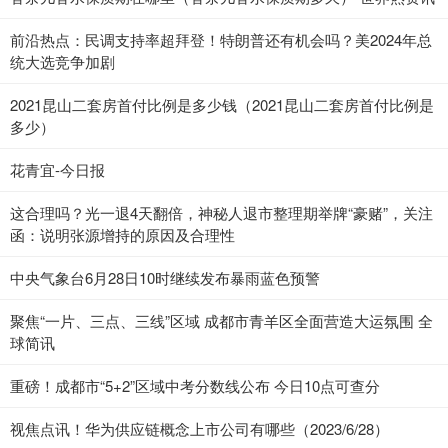
前沿热点：民调支持率超拜登！特朗普还有机会吗？美2024年总
统大选竞争加剧
2021昆山二套房首付比例是多少钱（2021昆山二套房首付比例是
多少）
花青宜-今日报
这合理吗？光一退4天翻倍，神秘人退市整理期举牌“豪赌”，关注
函：说明张源增持的原因及合理性
中央气象台6月28日10时继续发布暴雨蓝色预警
聚焦“一片、三点、三线”区域 成都市青羊区全面营造大运氛围 全
球简讯
重磅！成都市“5+2”区域中考分数线公布 今日10点可查分
视焦点讯！华为供应链概念上市公司有哪些（2023/6/28）