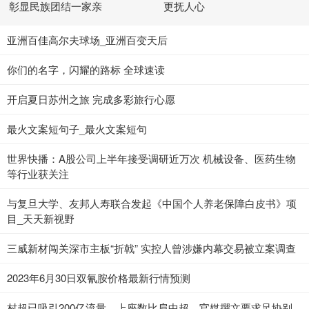
彰显民族团结一家亲
更抚人心
亚洲百佳高尔夫球场_亚洲百变天后
你们的名字，闪耀的路标 全球速读
开启夏日苏州之旅 完成多彩旅行心愿
最火文案短句子_最火文案短句
世界快播：A股公司上半年接受调研近万次 机械设备、医药生物
等行业获关注
与复旦大学、友邦人寿联合发起《中国个人养老保障白皮书》项
目_天天新视野
三威新材闯关深市主板“折戟” 实控人曾涉嫌内幕交易被立案调查
2023年6月30日双氰胺价格最新行情预测
村超已吸引200亿流量，上座数比肩中超，官媒撰文要求足协别