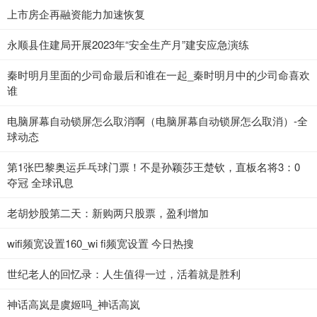
上市房企再融资能力加速恢复
永顺县住建局开展2023年“安全生产月”建安应急演练
秦时明月里面的少司命最后和谁在一起_秦时明月中的少司命喜欢
谁
电脑屏幕自动锁屏怎么取消啊（电脑屏幕自动锁屏怎么取消）-全
球动态
第1张巴黎奥运乒乓球门票！不是孙颖莎王楚钦，直板名将3：0
夺冠 全球讯息
老胡炒股第二天：新购两只股票，盈利增加
wifi频宽设置160_wi fi频宽设置 今日热搜
世纪老人的回忆录：人生值得一过，活着就是胜利
神话高岚是虞姬吗_神话高岚