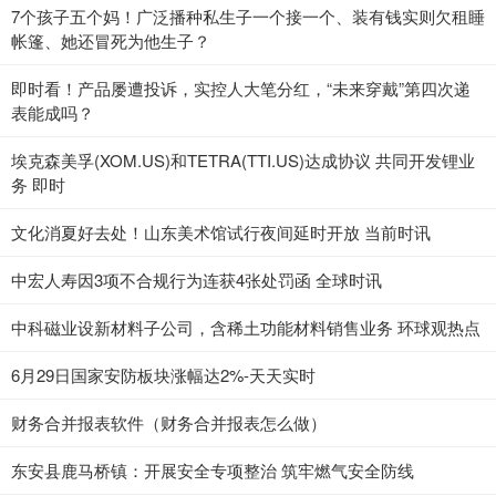
7个孩子五个妈！广泛播种私生子一个接一个、装有钱实则欠租睡
帐篷、她还冒死为他生子？
即时看！产品屡遭投诉，实控人大笔分红，“未来穿戴”第四次递
表能成吗？
埃克森美孚(XOM.US)和TETRA(TTI.US)达成协议 共同开发锂业
务 即时
文化消夏好去处！山东美术馆试行夜间延时开放 当前时讯
中宏人寿因3项不合规行为连获4张处罚函 全球时讯
中科磁业设新材料子公司，含稀土功能材料销售业务 环球观热点
6月29日国家安防板块涨幅达2%-天天实时
财务合并报表软件（财务合并报表怎么做）
东安县鹿马桥镇：开展安全专项整治 筑牢燃气安全防线