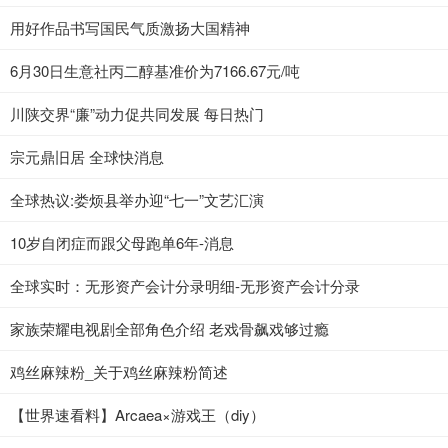
用好作品书写国民气质激扬大国精神
6月30日生意社丙二醇基准价为7166.67元/吨
川陕交界“廉”动力促共同发展 每日热门
宗元鼎旧居 全球快消息
全球热议:娄烦县举办迎“七一”文艺汇演
10岁自闭症而跟父母跑单6年-消息
全球实时：无形资产会计分录明细-无形资产会计分录
家族荣耀电视剧全部角色介绍 老戏骨飙戏够过瘾
鸡丝麻辣粉_关于鸡丝麻辣粉简述
【世界速看料】Arcaea×游戏王（diy）