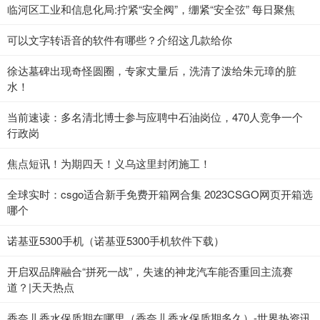
临河区工业和信息化局:拧紧“安全阀”，绷紧“安全弦” 每日聚焦
可以文字转语音的软件有哪些？介绍这几款给你
徐达墓碑出现奇怪圆圈，专家丈量后，洗清了泼给朱元璋的脏
水！
当前速读：多名清北博士参与应聘中石油岗位，470人竞争一个
行政岗
焦点短讯！为期四天！义乌这里封闭施工！
全球实时：csgo适合新手免费开箱网合集 2023CSGO网页开箱选
哪个
诺基亚5300手机（诺基亚5300手机软件下载）
开启双品牌融合“拼死一战”，失速的神龙汽车能否重回主流赛
道？|天天热点
香奈儿香水保质期在哪里（香奈儿香水保质期多久）-世界热资讯