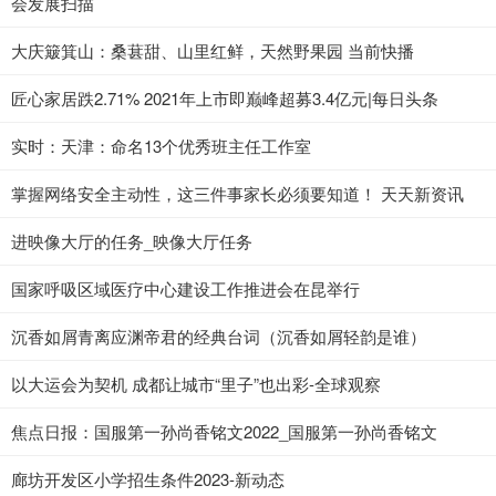
会发展扫描
大庆簸箕山：桑葚甜、山里红鲜，天然野果园 当前快播
匠心家居跌2.71% 2021年上市即巅峰超募3.4亿元|每日头条
实时：天津：命名13个优秀班主任工作室
掌握网络安全主动性，这三件事家长必须要知道！ 天天新资讯
进映像大厅的任务_映像大厅任务
国家呼吸区域医疗中心建设工作推进会在昆举行
沉香如屑青离应渊帝君的经典台词（沉香如屑轻韵是谁）
以大运会为契机 成都让城市“里子”也出彩-全球观察
焦点日报：国服第一孙尚香铭文2022_国服第一孙尚香铭文
廊坊开发区小学招生条件2023-新动态