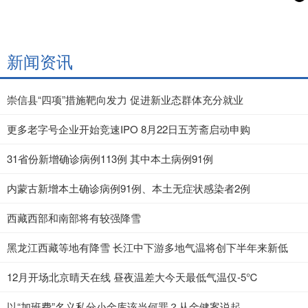
新闻资讯
崇信县“四项”措施靶向发力 促进新业态群体充分就业
更多老字号企业开始竞速IPO 8月22日五芳斋启动申购
31省份新增确诊病例113例 其中本土病例91例
内蒙古新增本土确诊病例91例、本土无症状感染者2例
西藏西部和南部将有较强降雪
黑龙江西藏等地有降雪 长江中下游多地气温将创下半年来新低
12月开场北京晴天在线 昼夜温差大今天最低气温仅-5℃
以“加班费”名义私分小金库该当何罪？从金健案说起