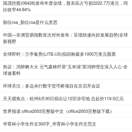
国茂控股(08428)发布年度业绩，股东应占亏损2222.7万港元，同
比收窄44.84%
胎位roa_胎位roa是什么意思
中国—非洲贸易指数首次对外发布：呈现快速向好发展趋势|全球
新视野
全球即时：兰亭集势(LITB.US)拟回购最多1000万美元股票
热议：消肿舞大火 元气森林纤茶“玉米须”茶消肿理念深入人心 全
球速看料
环球关注：多边央行数字货币桥项目在京召开会议
天天观焦点：杭州6月30日拟出让12宗涉宅地 总起价119.5亿元
世界报道:office2003完整版中文（office2003完整版下载）
华育杯小学生作文300字_华育杯小学生作文范文