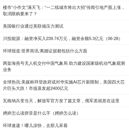
楼市“小作文”满天飞：“一二线城市将出大招”传闻引地产股上涨，
取消限购要来了？
美国银行业通过美联储压力测试
川投能源：融资净买入239.74万元，融资余额5.3亿元（06-28）
环球报道:世界简讯:离婚证据都包括什么方面
两架海燕号无人机交付中国气象局 助力建设国家级机动气象观测
业务
全球热讯:美媒称拜登政府或对华实施AI芯片新限制，美国四大芯
片巨头大跌！市值蒸发超2400亿元
瓦格纳兵变当天，解放军官方发了篇文章，俄军差就差在这里
娉婷怎么读拼音是什么字（娉婷怎么读）
环球速递！哪儿凉快，去那儿呆着