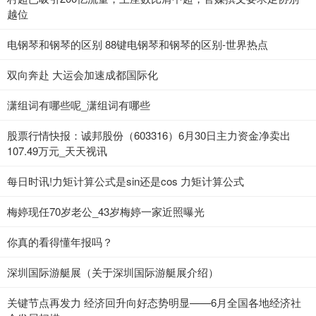
越位
电钢琴和钢琴的区别 88键电钢琴和钢琴的区别-世界热点
双向奔赴 大运会加速成都国际化
潇组词有哪些呢_潇组词有哪些
股票行情快报：诚邦股份（603316）6月30日主力资金净卖出
107.49万元_天天视讯
每日时讯!力矩计算公式是sin还是cos 力矩计算公式
梅婷现任70岁老公_43岁梅婷一家近照曝光
你真的看得懂年报吗？
深圳国际游艇展（关于深圳国际游艇展介绍）
关键节点再发力 经济回升向好态势明显——6月全国各地经济社