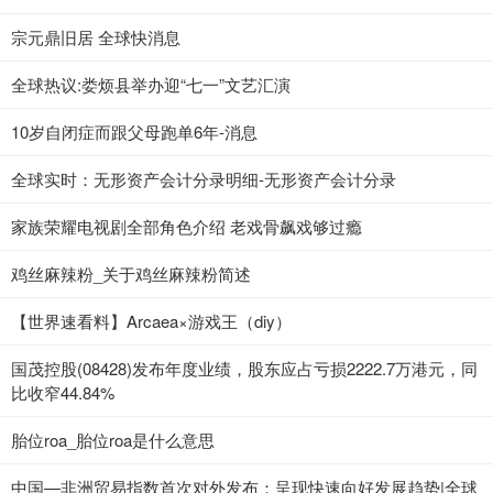
宗元鼎旧居 全球快消息
全球热议:娄烦县举办迎“七一”文艺汇演
10岁自闭症而跟父母跑单6年-消息
全球实时：无形资产会计分录明细-无形资产会计分录
家族荣耀电视剧全部角色介绍 老戏骨飙戏够过瘾
鸡丝麻辣粉_关于鸡丝麻辣粉简述
【世界速看料】Arcaea×游戏王（diy）
国茂控股(08428)发布年度业绩，股东应占亏损2222.7万港元，同
比收窄44.84%
胎位roa_胎位roa是什么意思
中国—非洲贸易指数首次对外发布：呈现快速向好发展趋势|全球