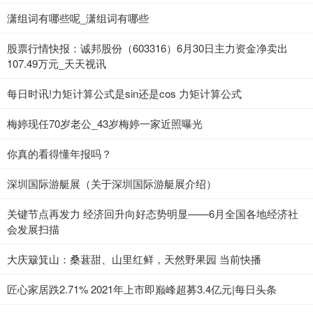
潇组词有哪些呢_潇组词有哪些
股票行情快报：诚邦股份（603316）6月30日主力资金净卖出
107.49万元_天天视讯
每日时讯!力矩计算公式是sin还是cos 力矩计算公式
梅婷现任70岁老公_43岁梅婷一家近照曝光
你真的看得懂年报吗？
深圳国际游艇展（关于深圳国际游艇展介绍）
关键节点再发力 经济回升向好态势明显——6月全国各地经济社
会发展扫描
大庆簸箕山：桑葚甜、山里红鲜，天然野果园 当前快播
匠心家居跌2.71% 2021年上市即巅峰超募3.4亿元|每日头条