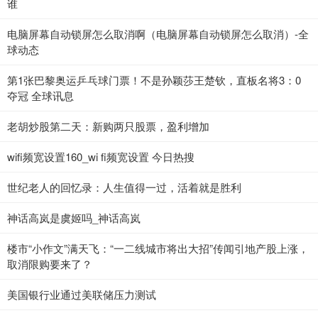
谁
电脑屏幕自动锁屏怎么取消啊（电脑屏幕自动锁屏怎么取消）-全
球动态
第1张巴黎奥运乒乓球门票！不是孙颖莎王楚钦，直板名将3：0
夺冠 全球讯息
老胡炒股第二天：新购两只股票，盈利增加
wifi频宽设置160_wi fi频宽设置 今日热搜
世纪老人的回忆录：人生值得一过，活着就是胜利
神话高岚是虞姬吗_神话高岚
楼市“小作文”满天飞：“一二线城市将出大招”传闻引地产股上涨，
取消限购要来了？
美国银行业通过美联储压力测试