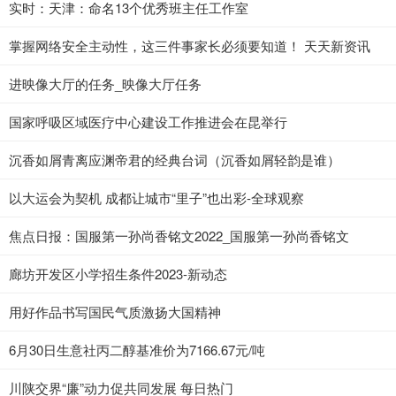
实时：天津：命名13个优秀班主任工作室
掌握网络安全主动性，这三件事家长必须要知道！ 天天新资讯
进映像大厅的任务_映像大厅任务
国家呼吸区域医疗中心建设工作推进会在昆举行
沉香如屑青离应渊帝君的经典台词（沉香如屑轻韵是谁）
以大运会为契机 成都让城市“里子”也出彩-全球观察
焦点日报：国服第一孙尚香铭文2022_国服第一孙尚香铭文
廊坊开发区小学招生条件2023-新动态
用好作品书写国民气质激扬大国精神
6月30日生意社丙二醇基准价为7166.67元/吨
川陕交界“廉”动力促共同发展 每日热门