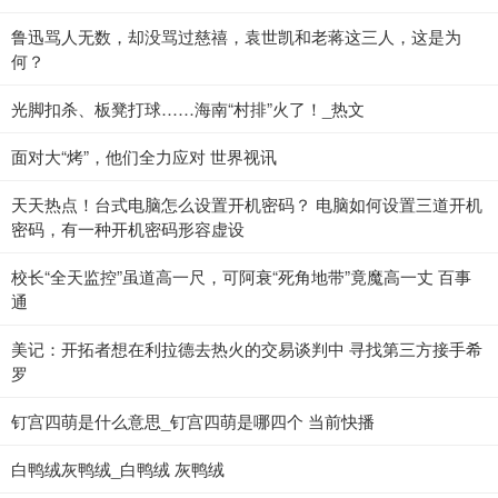
鲁迅骂人无数，却没骂过慈禧，袁世凯和老蒋这三人，这是为
何？
光脚扣杀、板凳打球……海南“村排”火了！_热文
面对大“烤”，他们全力应对 世界视讯
天天热点！台式电脑怎么设置开机密码？ 电脑如何设置三道开机
密码，有一种开机密码形容虚设
校长“全天监控”虽道高一尺，可阿衰“死角地带”竟魔高一丈 百事
通
美记：开拓者想在利拉德去热火的交易谈判中 寻找第三方接手希
罗
钉宫四萌是什么意思_钉宫四萌是哪四个 当前快播
白鸭绒灰鸭绒_白鸭绒 灰鸭绒