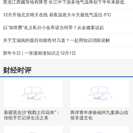
黑龙江西藏等地有降雪 长江中下游多地气温将创下半年来新低
12月开场北京晴天在线 昼夜温差大今天最低气温仅-5℃
以“加班费”名义私分小金库该当何罪？从金健案说起
关于艾滋病的题目你能答对几道？一起用知识消除误解
那年今日 | 一张漫画涨知识之12月1日
财经时评
新疆英吉沙“模戳土印花布”：
两岸青年体验福州九案泰山信
传统手艺记录生活之美
俗非遗文化