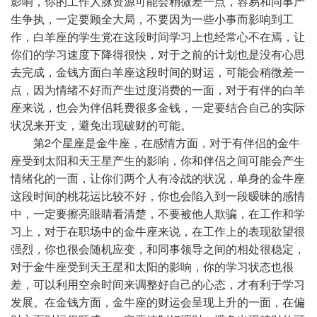
影响，你的工作人脉资源可能会稍微差一点，容易和同事产
生争执，一定要顾全大局，不要因为一些小事而影响到工
作，白羊座的学生党在这段时间学习上也经常心不在焉，让
你们的学习速度下降得很快，对于之前的计划也是没有心思
去完成，金钱方面白羊座这段时间的财运，可能会稍微差一
点，因为情绪不好而产生过度消费的一面，对于有伴的白羊
座来说，也会为伴侣耗费很多金钱，一定要结合自己的实际
状况来开支，避免出现破财的可能。
第2个星座是金牛座，在感情方面，对于有伴侣的金牛
座受到太阳和天王星产生的影响，你和伴侣之间可能会产生
情绪化的一面，让你们两个人有冷战的状况，单身的金牛座
这段时间的桃花运比较不好，你也会陷入到一段暧昧的感情
中，一定要擦亮眼睛看清楚，不要被他人欺骗，在工作和学
习上，对于在职场中的金牛座来说，在工作上的表现欲望很
强烈，你也很会随机应变，和同事领导之间的相处很稳定，
对于金牛座受到天王星和太阳的影响，你的学习状态也很
差，可以利用空余时间来调整好自己的心态，才有利于学习
发展。在金钱方面，金牛座的财运会呈现上升的一面，在偏