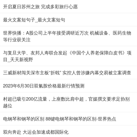
开启夏日苏州之旅 完成多彩旅行心愿
最火文案短句子_最火文案短句
世界快播：A股公司上半年接受调研近万次 机械设备、医药生物
等行业获关注
与复旦大学、友邦人寿联合发起《中国个人养老保障白皮书》项
目_天天新视野
三威新材闯关深市主板“折戟” 实控人曾涉嫌内幕交易被立案调查
2023年6月30日双氰胺价格最新行情预测
村超已吸引200亿流量，上座数比肩中超，官媒撰文要求足协别
越位
电钢琴和钢琴的区别 88键电钢琴和钢琴的区别-世界热点
双向奔赴 大运会加速成都国际化