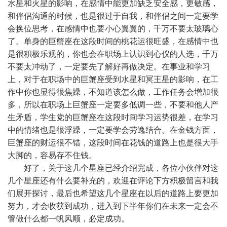
水星和火星的影响，在感情中能更加缺乏安全感，更敏感，
和伴侣沟通的时候，也是很过于自我，和伴侣之间一定要学
会换位思考，在感情中也要小心翼翼的，千万不要太玻璃心
了。单身的巨蟹座在这段时间的桃花运很旺盛，在感情中也
是很积极乐观的，你也会在职场上认识到心仪的人选，千万
不要太冲动了，一定要先了解好再做决定。在事业和学习
上，对于在职场中的巨蟹座受到水星和冥王星的影响，在工
作中你也显得很焦躁，不知道该怎么做，工作任务会增加很
多，所以在职场上巨蟹座一定要多低调一些，不要和他人产
生矛盾，学生党的巨蟹座在这段时间学习运势很差，在学习
中的情绪也是很浮躁，一定要学会劳逸结合。在金钱方面，
巨蟹座的财运很不错，这段时间在花钱的道路上也是很大手
大脚的，容易存不住钱。
好了，关于这几个星座已经介绍完成，各位小伙伴对这
几个星座还有什么要补充的，欢迎在评论下方积极留言和我
们展开探讨，最后也希望这几个星座在以后的道路上要更加
努力，才会收获到成功，进入到下半年你们在未来一定会不
管做什么都一帆风顺，必定成功。