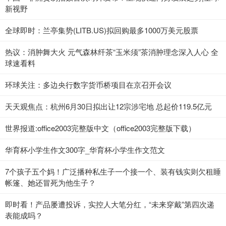
新视野
全球即时：兰亭集势(LITB.US)拟回购最多1000万美元股票
热议：消肿舞大火 元气森林纤茶“玉米须”茶消肿理念深入人心 全
球速看料
环球关注：多边央行数字货币桥项目在京召开会议
天天观焦点：杭州6月30日拟出让12宗涉宅地 总起价119.5亿元
世界报道:office2003完整版中文（office2003完整版下载）
华育杯小学生作文300字_华育杯小学生作文范文
7个孩子五个妈！广泛播种私生子一个接一个、装有钱实则欠租睡
帐篷、她还冒死为他生子？
即时看！产品屡遭投诉，实控人大笔分红，“未来穿戴”第四次递
表能成吗？