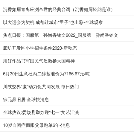
沉香如屑青离应渊帝君的经典台词（沉香如屑轻韵是谁）
以大运会为契机 成都让城市“里子”也出彩-全球观察
焦点日报：国服第一孙尚香铭文2022_国服第一孙尚香铭文
廊坊开发区小学招生条件2023-新动态
用好作品书写国民气质激扬大国精神
6月30日生意社丙二醇基准价为7166.67元/吨
川陕交界“廉”动力促共同发展 每日热门
宗元鼎旧居 全球快消息
全球热议:娄烦县举办迎“七一”文艺汇演
10岁自闭症而跟父母跑单6年-消息