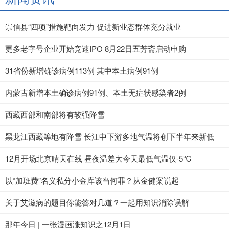
崇信县“四项”措施靶向发力 促进新业态群体充分就业
更多老字号企业开始竞速IPO 8月22日五芳斋启动申购
31省份新增确诊病例113例 其中本土病例91例
内蒙古新增本土确诊病例91例、本土无症状感染者2例
西藏西部和南部将有较强降雪
黑龙江西藏等地有降雪 长江中下游多地气温将创下半年来新低
12月开场北京晴天在线 昼夜温差大今天最低气温仅-5℃
以“加班费”名义私分小金库该当何罪？从金健案说起
关于艾滋病的题目你能答对几道？一起用知识消除误解
那年今日 | 一张漫画涨知识之12月1日