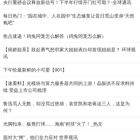
央行重磅会议释放新信号！下半年行情开门红可期？-全球通讯
每日热门：“园在城中、人在园中”生态修复让昔日荒山变身“天然
氧吧”
焦点速递！鸡兔同笼怎么解答（鸡兔同笼怎么解）
【病娇姐系】鼓起勇气想邻家大姐姐表白却发现姐姐是？ 环球视
讯
下午恰最新鲜的小可爱【901】
【速看料】光模块与算力服务器共同的上游！晶振供不应求料持
续 受益上市公司梳理
鲁迅骂人无数，却没骂过慈禧，袁世凯和老蒋这三人，这是为
何？
光脚扣杀、板凳打球……海南“村排”火了！_热文
面对大“烤”，他们全力应对 世界视讯