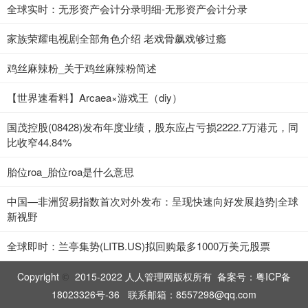
全球实时：无形资产会计分录明细-无形资产会计分录
家族荣耀电视剧全部角色介绍 老戏骨飙戏够过瘾
鸡丝麻辣粉_关于鸡丝麻辣粉简述
【世界速看料】Arcaea×游戏王（diy）
国茂控股(08428)发布年度业绩，股东应占亏损2222.7万港元，同
比收窄44.84%
胎位roa_胎位roa是什么意思
中国—非洲贸易指数首次对外发布：呈现快速向好发展趋势|全球
新视野
全球即时：兰亭集势(LITB.US)拟回购最多1000万美元股票
Copyright
2015-2022 人人管理网版权所有 备案号：
粤ICP备
©
18023326号-36
联系邮箱：8557298@qq.com