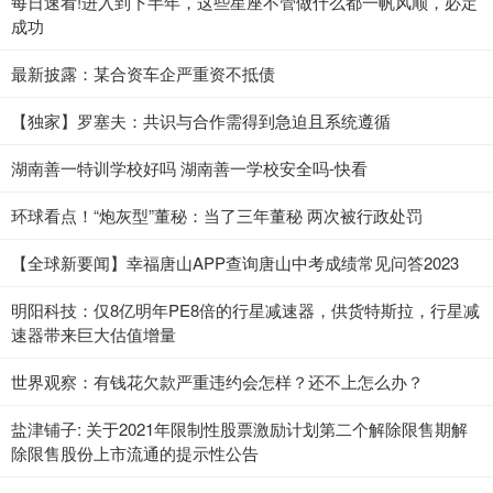
每日速看!进入到下半年，这些星座不管做什么都一帆风顺，必定
成功
最新披露：某合资车企严重资不抵债
【独家】罗塞夫：共识与合作需得到急迫且系统遵循
湖南善一特训学校好吗 湖南善一学校安全吗-快看
环球看点！“炮灰型”董秘：当了三年董秘 两次被行政处罚
【全球新要闻】幸福唐山APP查询唐山中考成绩常见问答2023
明阳科技：仅8亿明年PE8倍的行星减速器，供货特斯拉，行星减
速器带来巨大估值增量
世界观察：有钱花欠款严重违约会怎样？还不上怎么办？
盐津铺子: 关于2021年限制性股票激励计划第二个解除限售期解
除限售股份上市流通的提示性公告