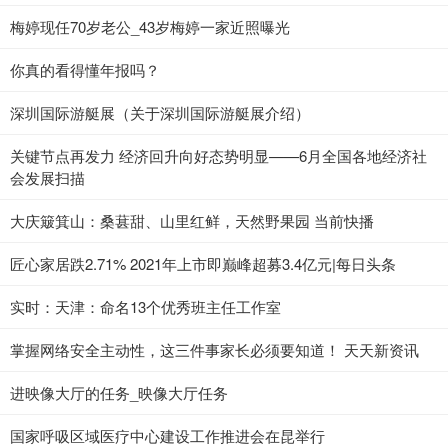
梅婷现任70岁老公_43岁梅婷一家近照曝光
你真的看得懂年报吗？
深圳国际游艇展（关于深圳国际游艇展介绍）
关键节点再发力 经济回升向好态势明显——6月全国各地经济社
会发展扫描
大庆簸箕山：桑葚甜、山里红鲜，天然野果园 当前快播
匠心家居跌2.71% 2021年上市即巅峰超募3.4亿元|每日头条
实时：天津：命名13个优秀班主任工作室
掌握网络安全主动性，这三件事家长必须要知道！ 天天新资讯
进映像大厅的任务_映像大厅任务
国家呼吸区域医疗中心建设工作推进会在昆举行