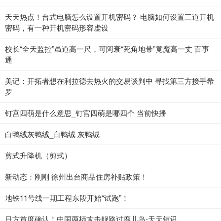
天天热点！台式电脑怎么设置开机密码？ 电脑如何设置三道开机
密码，有一种开机密码形容虚设
校长“全天监控”虽道高一尺，可阿衰“死角地带”竟魔高一丈 百事
通
美记：开拓者想在利拉德去热火的交易谈判中 寻找第三方接手希
罗
钉宫四萌是什么意思_钉宫四萌是哪四个 当前快播
白鸭绒灰鸭绒_白鸭绒 灰鸭绒
剪式升降机（剪式）
新动态：刚刚 徐州出台商品住房补贴政策！
地铁11号线一期工程东段开始“试跑”！
日方首度确认！中国两栖攻击舰路过鹿儿岛-天天短讯