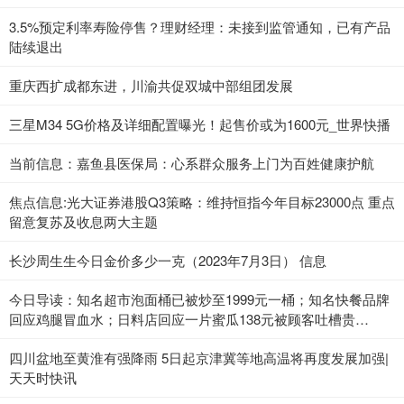
3.5%预定利率寿险停售？理财经理：未接到监管通知，已有产品
陆续退出
重庆西扩成都东进，川渝共促双城中部组团发展
三星M34 5G价格及详细配置曝光！起售价或为1600元_世界快播
当前信息：嘉鱼县医保局：心系群众服务上门为百姓健康护航
焦点信息:光大证券港股Q3策略：维持恒指今年目标23000点 重点
留意复苏及收息两大主题
长沙周生生今日金价多少一克（2023年7月3日） 信息
今日导读：知名超市泡面桶已被炒至1999元一桶；知名快餐品牌
回应鸡腿冒血水；日料店回应一片蜜瓜138元被顾客吐槽贵
（2023年7月3日）_当前热点
四川盆地至黄淮有强降雨 5日起京津冀等地高温将再度发展加强|
天天时快讯