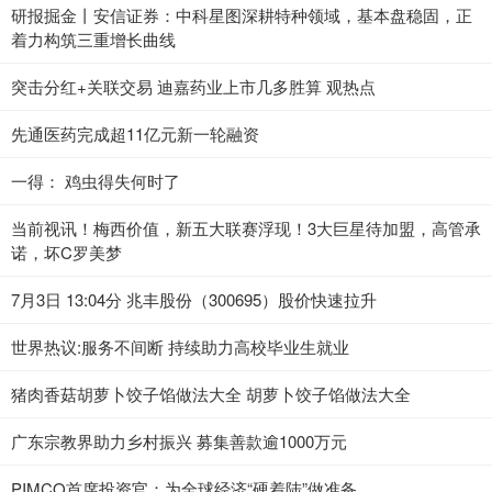
研报掘金丨安信证券：中科星图深耕特种领域，基本盘稳固，正
着力构筑三重增长曲线
突击分红+关联交易 迪嘉药业上市几多胜算 观热点
先通医药完成超11亿元新一轮融资
一得： 鸡虫得失何时了
当前视讯！梅西价值，新五大联赛浮现！3大巨星待加盟，高管承
诺，坏C罗美梦
7月3日 13:04分 兆丰股份（300695）股价快速拉升
世界热议:服务不间断 持续助力高校毕业生就业
猪肉香菇胡萝卜饺子馅做法大全 胡萝卜饺子馅做法大全
广东宗教界助力乡村振兴 募集善款逾1000万元
PIMCO首席投资官：为全球经济“硬着陆”做准备