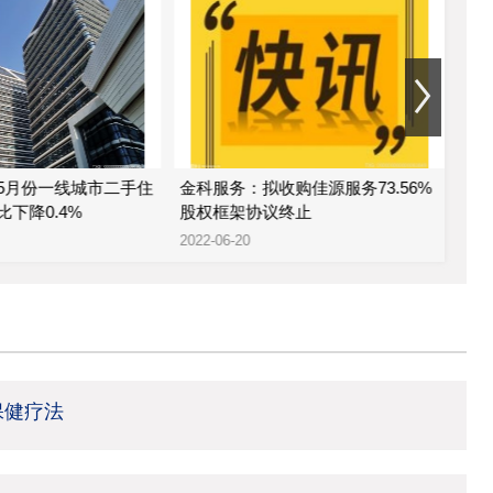
5月份一线城市二手住
金科服务：拟收购佳源服务73.56%
金
下降0.4%
股权框架协议终止
公司
2022-06-20
2022
保健疗法