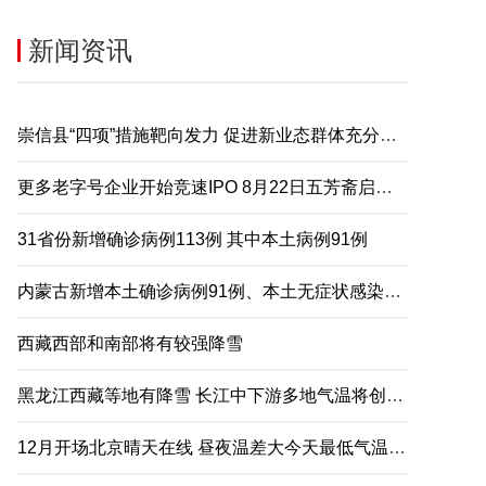
新闻资讯
崇信县“四项”措施靶向发力 促进新业态群体充分就业
更多老字号企业开始竞速IPO 8月22日五芳斋启动申购
31省份新增确诊病例113例 其中本土病例91例
内蒙古新增本土确诊病例91例、本土无症状感染者2例
西藏西部和南部将有较强降雪
黑龙江西藏等地有降雪 长江中下游多地气温将创下半年来新低
12月开场北京晴天在线 昼夜温差大今天最低气温仅-5℃