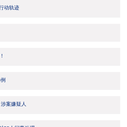
行动轨迹
！
5例
名涉案嫌疑人