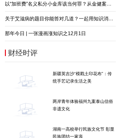
以“加班费”名义私分小金库该当何罪？从金健案说起
关于艾滋病的题目你能答对几道？一起用知识消除误解
那年今日 | 一张漫画涨知识之12月1日
财经时评
新疆英吉沙“模戳土印花布”：传
统手艺记录生活之美
两岸青年体验福州九案泰山信俗
非遗文化
湖南一高校举行民族文化节 彰显
民族团结一家亲