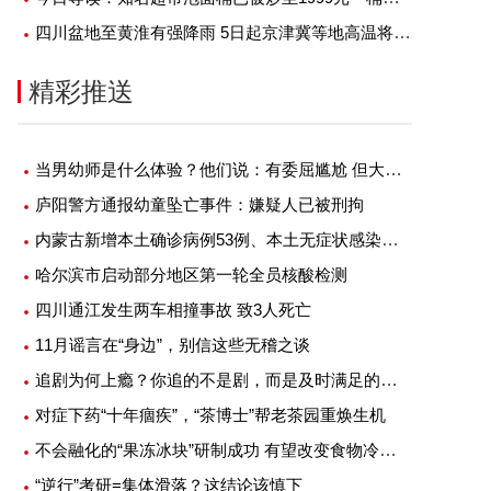
四川盆地至黄淮有强降雨 5日起京津冀等地高温将再度发展加强|天天时快讯
精彩推送
当男幼师是什么体验？他们说：有委屈尴尬 但大部分是幸福
庐阳警方通报幼童坠亡事件：嫌疑人已被刑拘
内蒙古新增本土确诊病例53例、本土无症状感染者1例
哈尔滨市启动部分地区第一轮全员核酸检测
四川通江发生两车相撞事故 致3人死亡
11月谣言在“身边”，别信这些无稽之谈
追剧为何上瘾？你追的不是剧，而是及时满足的快感
对症下药“十年痼疾”，“茶博士”帮老茶园重焕生机
不会融化的“果冻冰块”研制成功 有望改变食物冷藏方式
“逆行”考研=集体滑落？这结论该慎下