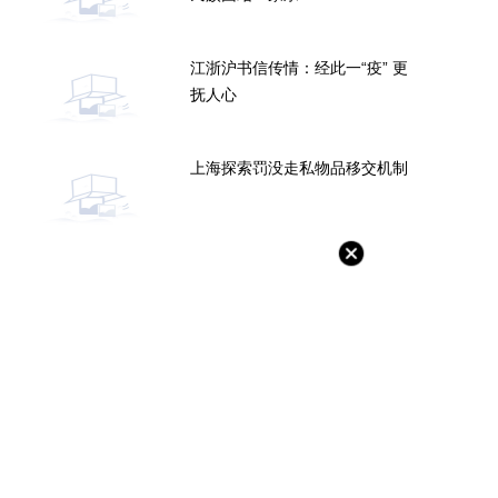
江浙沪书信传情：经此一“疫” 更
抚人心
上海探索罚没走私物品移交机制
茂物管4.5亿元收购首置物业服务
旭辉控股回应大裁员：正考虑对
100%股权
谣者采取必要措施
-06-20
2022-06-20