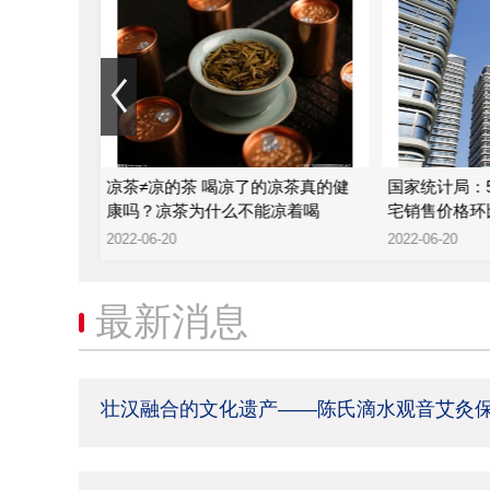
津？葡萄是
凉茶≠凉的茶 喝凉了的凉茶真的健
国家统计局：
康吗？凉茶为什么不能凉着喝
宅销售价格环比
2022-06-20
2022-06-20
最新消息
壮汉融合的文化遗产——陈氏滴水观音艾灸