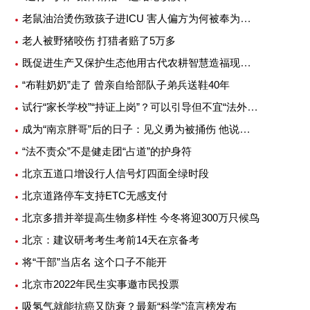
老鼠油治烫伤致孩子进ICU 害人偏方为何被奉为灵丹妙药
老人被野猪咬伤 打猎者赔了5万多
既促进生产又保护生态他用古代农耕智慧造福现代农业
“布鞋奶奶”走了 曾亲自给部队子弟兵送鞋40年
试行“家长学校”“持证上岗”？可以引导但不宜“法外加槛”
成为“南京胖哥”后的日子：见义勇为被捅伤 他说不后悔
“法不责众”不是健走团“占道”的护身符
北京五道口增设行人信号灯四面全绿时段
北京道路停车支持ETC无感支付
北京多措并举提高生物多样性 今冬将迎300万只候鸟
北京：建议研考考生考前14天在京备考
将“干部”当店名 这个口子不能开
北京市2022年民生实事邀市民投票
吸氢气就能抗癌又防衰？最新“科学”流言榜发布