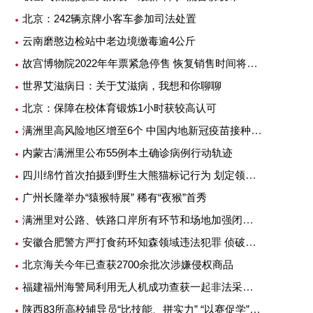
北京：242辆京牌小客车参加司法处置
云南磨憨边检站中老边境缴毒逾4公斤
故宫博物院2022年年票紧急停售 恢复销售时间将另行公告
世界艾滋病日：关于艾滋病，我想和你聊聊
北京：保障在校体育锻炼1小时获较高认可
满洲里高风险地区增至6个 中国内地新冠疫苗接种超25亿剂次
内蒙古满洲里公布55例本土确诊病例行动轨迹
四川绵竹首次拍摄到野生大熊猫标记行为 划定领地或吸引异性
广州长隆举办“猿猴特展” 稀有“夜猴”首秀
满洲里对公路、铁路口岸所有环节和场地加强闭环管理
安徽合肥警方严打食药环知森领域违法犯罪 侦破重特大案件14起
北京海关今年已查获2700余批次涉嫌侵权商品
福建福州海警局利用无人机成功查获一起非法采矿案
陕西83所高校辅导员“比技能、拼实力” “以赛促学”提升专业素质