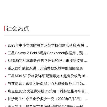
社会热点
2023年中小学国防教育示范学校创建活动启动 热头条
三星Galaxy Z Fold 5现身Geekbench数据库，预计7月底发布|全球时快讯
3.5%预定利率寿险停售？理财经理：未接到监管通知，已有产品陆续退出
重庆西扩成都东进，川渝共促双城中部组团发展
三星M34 5G价格及详细配置曝光！起售价或为1600元_世界快播
当前信息：嘉鱼县医保局：心系群众服务上门为百姓健康护航
焦点信息:光大证券港股Q3策略：维持恒指今年目标23000点 重点留意复苏及收息两大主题
长沙周生生今日金价多少一克（2023年7月3日） 信息
今日导读：知名超市泡面桶已被炒至1999元一桶；知名快餐品牌回应鸡腿冒血水；日料店回应一片蜜瓜138元被顾客吐槽贵（2023年7月3日）_当前热点