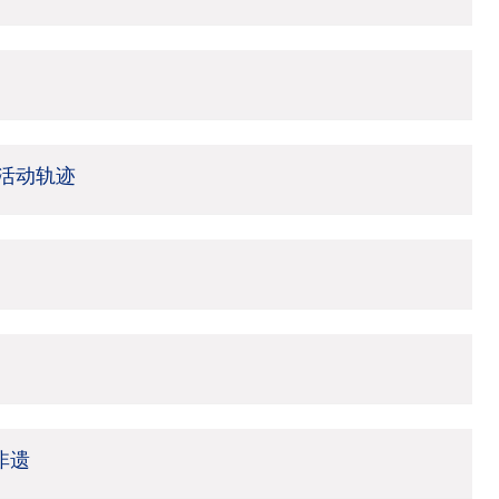
活动轨迹
非遗