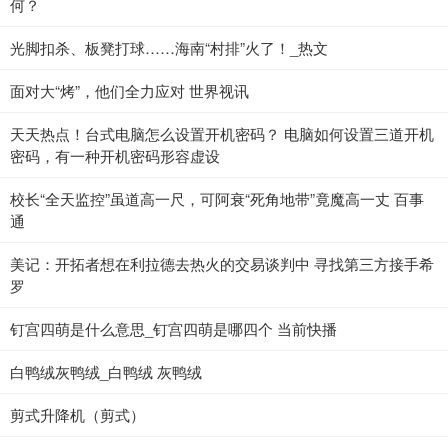
何？
光脚扣杀、板凳打球……海南“村排”火了！_热文
面对大“烤”，他们全力应对 世界视讯
天天热点！台式电脑怎么设置开机密码？ 电脑如何设置三道开机
密码，有一种开机密码形容虚设
校长“全天监控”虽道高一尺，可阿衰“死角地带”竟魔高一丈 百事
通
美记：开拓者想在利拉德去热火的交易谈判中 寻找第三方接手希
罗
钉宫四萌是什么意思_钉宫四萌是哪四个 当前快播
白鸭绒灰鸭绒_白鸭绒 灰鸭绒
剪式升降机（剪式）