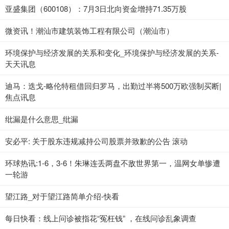
亚盛集团（600108）：7月3日北向资金增持71.35万股
微资讯！潮汕市建筑装饰工程有限公司（潮汕市）
环境保护与经济发展的关系和变化_环境保护与经济发展的关系-
天天讯息
迪马：迭戈-略伦特租借回归罗马，出勤过半将500万欧强制买断|
焦点讯息
纰漏是什么意思_纰漏
安必平: 关于股东违规减持公司股票并致歉的公告 滚动
环球热讯:1-6，3-6！朱琳连丢两盘不敌世界第一，温网女单惨遭
一轮游
望江路_对于望江路简单介绍-快看
每日快看：线上问诊被指花“冤枉钱” ，在线问诊乱象调查