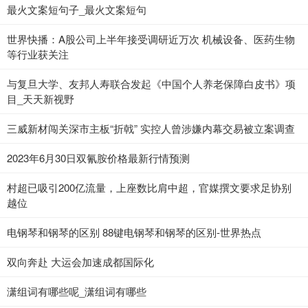
最火文案短句子_最火文案短句
世界快播：A股公司上半年接受调研近万次 机械设备、医药生物
等行业获关注
与复旦大学、友邦人寿联合发起《中国个人养老保障白皮书》项
目_天天新视野
三威新材闯关深市主板“折戟” 实控人曾涉嫌内幕交易被立案调查
2023年6月30日双氰胺价格最新行情预测
村超已吸引200亿流量，上座数比肩中超，官媒撰文要求足协别
越位
电钢琴和钢琴的区别 88键电钢琴和钢琴的区别-世界热点
双向奔赴 大运会加速成都国际化
潇组词有哪些呢_潇组词有哪些