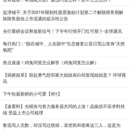
盐津铺子: 关于2021年限制性股票激励计划第二个解除限售期解
除限售股份上市流通的提示性公告
央行重磅会议释放新信号！下半年行情开门红可期？-全球通讯
每日热门：“园在城中、人在园中”生态修复让昔日荒山变身“天然
氧吧”
焦点速递！鸡兔同笼怎么解答（鸡兔同笼怎么解）
【病娇姐系】鼓起勇气想邻家大姐姐表白却发现姐姐是？ 环球视
讯
下午恰最新鲜的小可爱【901】
【速看料】光模块与算力服务器共同的上游！晶振供不应求料持
续 受益上市公司梳理
鲁迅骂人无数，却没骂过慈禧，袁世凯和老蒋这三人，这是为