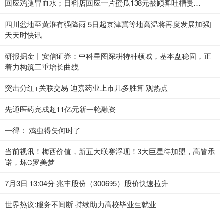
回应鸡腿冒血水；日料店回应一片蜜瓜138元被顾客吐槽贵
（2023年7月3日）_当前热点
四川盆地至黄淮有强降雨 5日起京津冀等地高温将再度发展加强|
天天时快讯
研报掘金丨安信证券：中科星图深耕特种领域，基本盘稳固，正
着力构筑三重增长曲线
突击分红+关联交易 迪嘉药业上市几多胜算 观热点
先通医药完成超11亿元新一轮融资
一得： 鸡虫得失何时了
当前视讯！梅西价值，新五大联赛浮现！3大巨星待加盟，高管承
诺，坏C罗美梦
7月3日 13:04分 兆丰股份（300695）股价快速拉升
世界热议:服务不间断 持续助力高校毕业生就业