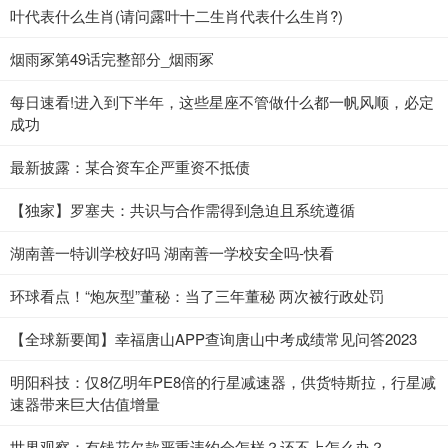
叶代表什么生肖(请问露叶十二生肖代表什么生肖?)
烟雨冢第49话完整部分_烟雨冢
每日速看!进入到下半年，这些星座不管做什么都一帆风顺，必定
成功
最新披露：某合资车企严重资不抵债
【独家】罗塞夫：共识与合作需得到急迫且系统遵循
湖南善一特训学校好吗 湖南善一学校安全吗-快看
环球看点！“炮灰型”董秘：当了三年董秘 两次被行政处罚
【全球新要闻】幸福唐山APP查询唐山中考成绩常见问答2023
明阳科技：仅8亿明年PE8倍的行星减速器，供货特斯拉，行星减
速器带来巨大估值增量
世界观察：有钱花欠款严重违约会怎样？还不上怎么办？