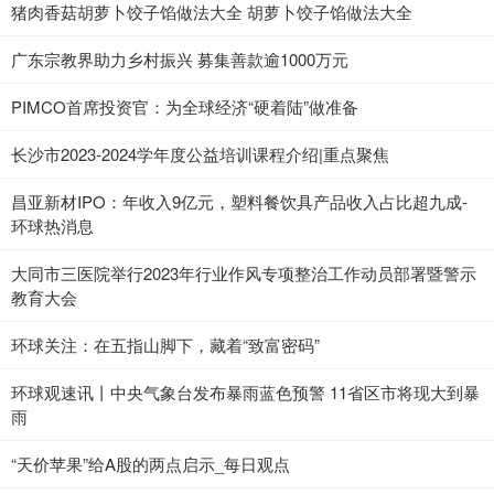
猪肉香菇胡萝卜饺子馅做法大全 胡萝卜饺子馅做法大全
广东宗教界助力乡村振兴 募集善款逾1000万元
PIMCO首席投资官：为全球经济“硬着陆”做准备
长沙市2023-2024学年度公益培训课程介绍|重点聚焦
昌亚新材IPO：年收入9亿元，塑料餐饮具产品收入占比超九成-
环球热消息
大同市三医院举行2023年行业作风专项整治工作动员部署暨警示
教育大会
环球关注：在五指山脚下，藏着“致富密码”
环球观速讯丨中央气象台发布暴雨蓝色预警 11省区市将现大到暴
雨
“天价苹果”给A股的两点启示_每日观点