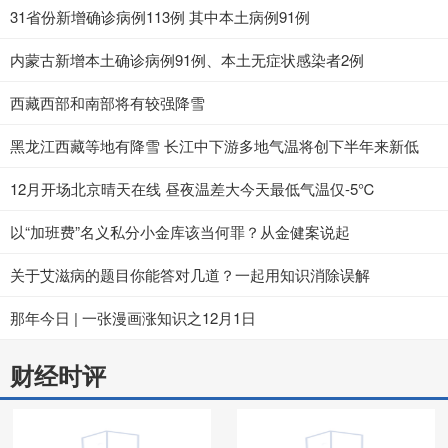
31省份新增确诊病例113例 其中本土病例91例
内蒙古新增本土确诊病例91例、本土无症状感染者2例
西藏西部和南部将有较强降雪
黑龙江西藏等地有降雪 长江中下游多地气温将创下半年来新低
12月开场北京晴天在线 昼夜温差大今天最低气温仅-5℃
以“加班费”名义私分小金库该当何罪？从金健案说起
关于艾滋病的题目你能答对几道？一起用知识消除误解
那年今日 | 一张漫画涨知识之12月1日
财经时评