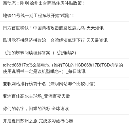
新动态：刚刚 徐州出台商品住房补贴政策！
地铁11号线一期工程东段开始“试跑”！
日方首度确认！中国两栖攻击舰路过鹿儿岛-天天短讯
民进党不拼经济拼政治 台湾经济低迷下行 天天最资讯
飞翔的蜘蛛阅读理解答案（飞翔蝙蝠2）
tclhcd86817b怎么装电池（谁有TCL的HCD868(17B)TSD机型的
使用说明书一定是该机型哦急~）_每日速讯
兼职网站排行榜前十名（兼职网站哪个比较可信）
亚洲百佳高尔夫球场_亚洲百变天后
你们的名字，闪耀的路标 全球速读
开启夏日苏州之旅 完成多彩旅行心愿