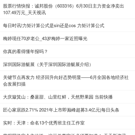
股票行情快报：诚邦股份（603316）6月30日主力资金净卖出
107.49万元_天天视讯
每日时讯!力矩计算公式是sin还是cos 力矩计算公式
梅婷现任70岁老公_43岁梅婷一家近照曝光
你真的看得懂年报吗？
深圳国际游艇展（关于深圳国际游艇展介绍）
关键节点再发力 经济回升向好态势明显——6月全国各地经济社
会发展扫描
大庆簸箕山：桑葚甜、山里红鲜，天然野果园 当前快播
匠心家居跌2.71% 2021年上市即巅峰超募3.4亿元|每日头条
实时：天津：命名13个优秀班主任工作室