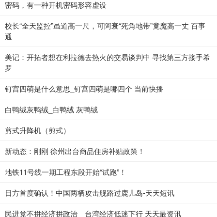
密码，有一种开机密码形容虚设
校长“全天监控”虽道高一尺，可阿衰“死角地带”竟魔高一丈 百事
通
美记：开拓者想在利拉德去热火的交易谈判中 寻找第三方接手希
罗
钉宫四萌是什么意思_钉宫四萌是哪四个 当前快播
白鸭绒灰鸭绒_白鸭绒 灰鸭绒
剪式升降机（剪式）
新动态：刚刚 徐州出台商品住房补贴政策！
地铁11号线一期工程东段开始“试跑”！
日方首度确认！中国两栖攻击舰路过鹿儿岛-天天短讯
民进党不拼经济拼政治 台湾经济低迷下行 天天最资讯