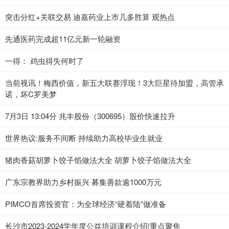
突击分红+关联交易 迪嘉药业上市几多胜算 观热点
先通医药完成超11亿元新一轮融资
一得： 鸡虫得失何时了
当前视讯！梅西价值，新五大联赛浮现！3大巨星待加盟，高管承
诺，坏C罗美梦
7月3日 13:04分 兆丰股份（300695）股价快速拉升
世界热议:服务不间断 持续助力高校毕业生就业
猪肉香菇胡萝卜饺子馅做法大全 胡萝卜饺子馅做法大全
广东宗教界助力乡村振兴 募集善款逾1000万元
PIMCO首席投资官：为全球经济“硬着陆”做准备
长沙市2023-2024学年度公益培训课程介绍|重点聚焦