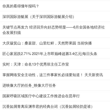
你真的看得懂年报吗？
深圳国际游艇展（关于深圳国际游艇展介绍）
关键节点再发力 经济回升向好态势明显——6月全国各地经济社
会发展扫描
大庆簸箕山：桑葚甜、山里红鲜，天然野果园 当前快播
匠心家居跌2.71% 2021年上市即巅峰超募3.4亿元|每日头条
实时：天津：命名13个优秀班主任工作室
掌握网络安全主动性，这三件事家长必须要知道！ 天天新资讯
进映像大厅的任务_映像大厅任务
国家呼吸区域医疗中心建设工作推进会在昆举行
沉香如屑青离应渊帝君的经典台词（沉香如屑轻韵是谁）