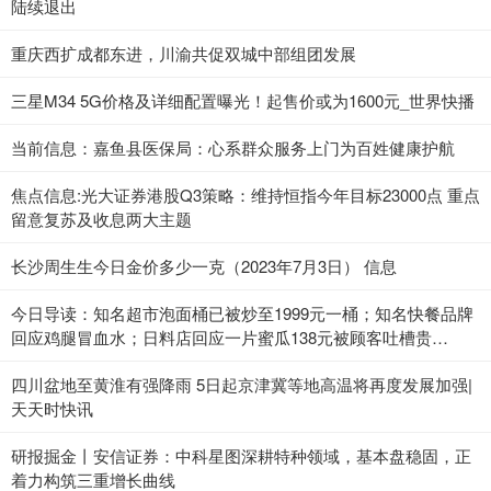
陆续退出
重庆西扩成都东进，川渝共促双城中部组团发展
三星M34 5G价格及详细配置曝光！起售价或为1600元_世界快播
当前信息：嘉鱼县医保局：心系群众服务上门为百姓健康护航
焦点信息:光大证券港股Q3策略：维持恒指今年目标23000点 重点
留意复苏及收息两大主题
长沙周生生今日金价多少一克（2023年7月3日） 信息
今日导读：知名超市泡面桶已被炒至1999元一桶；知名快餐品牌
回应鸡腿冒血水；日料店回应一片蜜瓜138元被顾客吐槽贵
（2023年7月3日）_当前热点
四川盆地至黄淮有强降雨 5日起京津冀等地高温将再度发展加强|
天天时快讯
研报掘金丨安信证券：中科星图深耕特种领域，基本盘稳固，正
着力构筑三重增长曲线