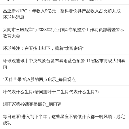
昌亚新材IPO：年收入9亿元，塑料餐饮具产品收入占比超九成-
环球热消息
大同市三医院举行2023年行业作风专项整治工作动员部署暨警示
教育大会
环球关注：在五指山脚下，藏着“致富密码”
环球观速讯丨中央气象台发布暴雨蓝色预警 11省区市将现大到暴
雨
“天价苹果”给A股的两点启示_每日观点
叶代表什么生肖(请问露叶十二生肖代表什么生肖?)
烟雨冢第49话完整部分_烟雨冢
每日速看!进入到下半年，这些星座不管做什么都一帆风顺，必定
成功