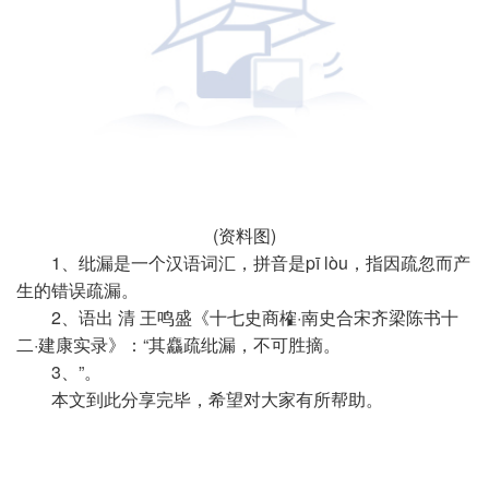
(资料图)
1、纰漏是一个汉语词汇，拼音是pī lòu，指因疏忽而产
生的错误疏漏。
2、语出 清 王鸣盛《十七史商榷·南史合宋齐梁陈书十
二·建康实录》：“其麤疏纰漏，不可胜摘。
3、”。
本文到此分享完毕，希望对大家有所帮助。