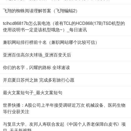
飞翔的蜘蛛阅读理解答案（飞翔蝙蝠2）
tclhcd86817b怎么装电池（谁有TCL的HCD868(17B)TSD机型的
使用说明书一定是该机型哦急~）_每日速讯
兼职网站排行榜前十名（兼职网站哪个比较可信）
亚洲百佳高尔夫球场_亚洲百变天后
你们的名字，闪耀的路标 全球速读
开启夏日苏州之旅 完成多彩旅行心愿
最火文案短句子_最火文案短句
世界快播：A股公司上半年接受调研近万次 机械设备、医药生物
等行业获关注
与复旦大学、友邦人寿联合发起《中国个人养老保障白皮书》项
目_天天新视野