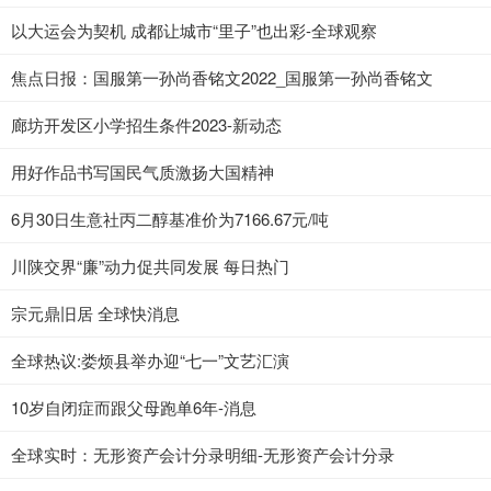
以大运会为契机 成都让城市“里子”也出彩-全球观察
焦点日报：国服第一孙尚香铭文2022_国服第一孙尚香铭文
廊坊开发区小学招生条件2023-新动态
用好作品书写国民气质激扬大国精神
6月30日生意社丙二醇基准价为7166.67元/吨
川陕交界“廉”动力促共同发展 每日热门
宗元鼎旧居 全球快消息
全球热议:娄烦县举办迎“七一”文艺汇演
10岁自闭症而跟父母跑单6年-消息
全球实时：无形资产会计分录明细-无形资产会计分录