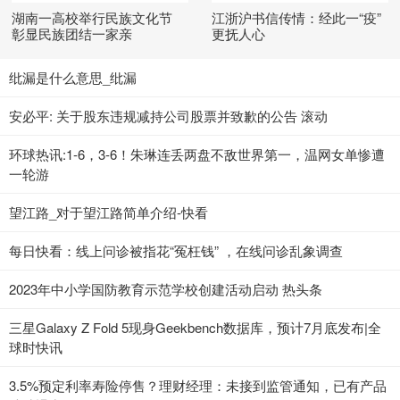
湖南一高校举行民族文化节
江浙沪书信传情：经此一“疫”
彰显民族团结一家亲
更抚人心
纰漏是什么意思_纰漏
安必平: 关于股东违规减持公司股票并致歉的公告 滚动
环球热讯:1-6，3-6！朱琳连丢两盘不敌世界第一，温网女单惨遭
一轮游
望江路_对于望江路简单介绍-快看
每日快看：线上问诊被指花“冤枉钱” ，在线问诊乱象调查
2023年中小学国防教育示范学校创建活动启动 热头条
三星Galaxy Z Fold 5现身Geekbench数据库，预计7月底发布|全
球时快讯
3.5%预定利率寿险停售？理财经理：未接到监管通知，已有产品