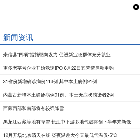
新闻资讯
崇信县“四项”措施靶向发力 促进新业态群体充分就业
更多老字号企业开始竞速IPO 8月22日五芳斋启动申购
31省份新增确诊病例113例 其中本土病例91例
内蒙古新增本土确诊病例91例、本土无症状感染者2例
西藏西部和南部将有较强降雪
黑龙江西藏等地有降雪 长江中下游多地气温将创下半年来新低
12月开场北京晴天在线 昼夜温差大今天最低气温仅-5℃