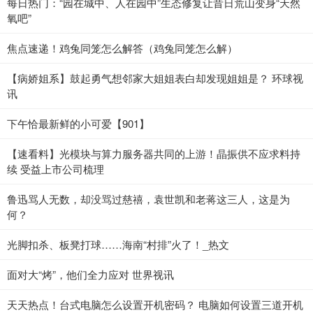
每日热门：“园在城中、人在园中”生态修复让昔日荒山变身“天然
氧吧”
焦点速递！鸡兔同笼怎么解答（鸡兔同笼怎么解）
【病娇姐系】鼓起勇气想邻家大姐姐表白却发现姐姐是？ 环球视
讯
下午恰最新鲜的小可爱【901】
【速看料】光模块与算力服务器共同的上游！晶振供不应求料持
续 受益上市公司梳理
鲁迅骂人无数，却没骂过慈禧，袁世凯和老蒋这三人，这是为
何？
光脚扣杀、板凳打球……海南“村排”火了！_热文
面对大“烤”，他们全力应对 世界视讯
天天热点！台式电脑怎么设置开机密码？ 电脑如何设置三道开机