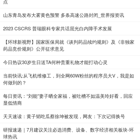
点
山东青岛发布大雾黄色预警 多条高速公路封闭_世界报资讯
2023 CSCRS 普瑞眼科专家共话屈光白内障手术发展
【环球新视野】国家医保局就《谈判药品续约规则》及《非独家
药品竞价规则》公开征求意见
今日热议30岁生日送TA何种贵重礼物才能打动心灵
当前快讯:从飞机维修工，到全网60W粉丝的程序员大V，我是如
何做到的？
每日资讯：“刘能”妻子晒全家福，被吐槽不如温美玲好看，回应
显低情商
天天速读：黄子韬吃瓜蔡徐坤被发现，网友：下次记得换号
研报速递｜7月建议关注必选消费、设备、数字经济相关板块-环
球热讯