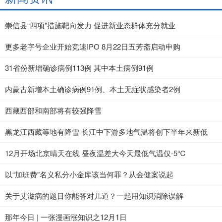
崇信县“四项”措施靶向发力 促进新业态群体充分就业
更多老字号企业开始竞速IPO 8月22日五芳斋启动申购
31省份新增确诊病例113例 其中本土病例91例
内蒙古新增本土确诊病例91例、本土无症状感染者2例
西藏西部和南部将有较强降雪
黑龙江西藏等地有降雪 长江中下游多地气温将创下半年来新低
12月开场北京晴天在线 昼夜温差大今天最低气温仅-5℃
以“加班费”名义私分小金库该当何罪？从金健案说起
关于艾滋病的题目你能答对几道？一起用知识消除误解
那年今日 | 一张漫画涨知识之12月1日