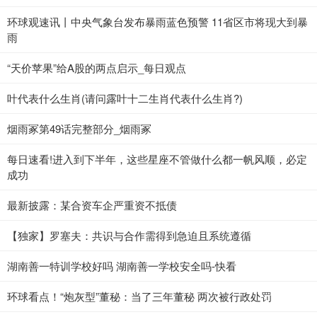
环球观速讯丨中央气象台发布暴雨蓝色预警 11省区市将现大到暴
雨
“天价苹果”给A股的两点启示_每日观点
叶代表什么生肖(请问露叶十二生肖代表什么生肖?)
烟雨冢第49话完整部分_烟雨冢
每日速看!进入到下半年，这些星座不管做什么都一帆风顺，必定
成功
最新披露：某合资车企严重资不抵债
【独家】罗塞夫：共识与合作需得到急迫且系统遵循
湖南善一特训学校好吗 湖南善一学校安全吗-快看
环球看点！“炮灰型”董秘：当了三年董秘 两次被行政处罚