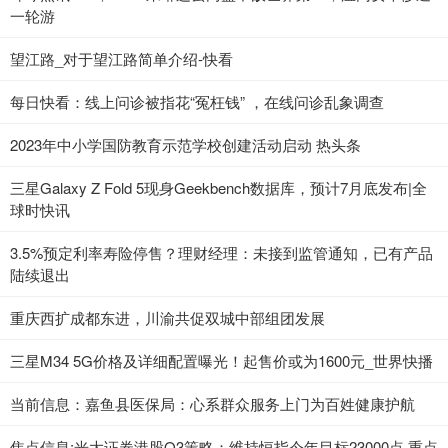
一轮游
望江路_对于望江路简单介绍-快看
每日快看：线上问诊被指花“冤枉钱” ，在线问诊乱象调查
2023年中小学国防教育示范学校创建活动启动 热头条
三星Galaxy Z Fold 5现身Geekbench数据库，预计7月底发布|全
球时快讯
3.5%预定利率寿险停售？理财经理：未接到监管通知，已有产品
陆续退出
重庆西扩成都东进，川渝共促双城中部组团发展
三星M34 5G价格及详细配置曝光！起售价或为1600元_世界快播
当前信息：嘉鱼县医保局：心系群众服务上门为百姓健康护航
焦点信息:光大证券港股Q3策略：维持恒指今年目标23000点 重点