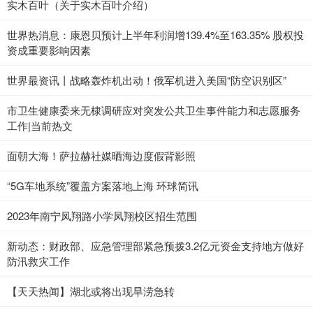
实木百叶（关于实木百叶介绍）
世界热消息：康恩贝预计上半年利润增139.4%至163.35% 股权投
资成重要影响因素
世界最资讯丨战略轰炸机出动！俄军机进入美国“防空识别区”
市卫生健康委来无棣调研应对突发公共卫生事件能力和志愿服务
工作|当前热文
面朝大海！萨拉赫社媒晒海边度假背影照
“5G车地系统”覆盖方案落地上海 环球简讯
2023年南宁凤翔路小学凤翔校区招生范围
新动态：财政部、应急管理部紧急预拨3.2亿元资金支持地方做好
防汛救灾工作
【天天热闻】湖北或将出现旱涝急转