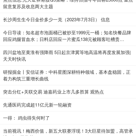
留意复苏及收息两大主题
长沙周生生今日金价多少一克（2023年7月3日） 信息
今日导读：知名超市泡面桶已被炒至1999元一桶；知名快餐品牌
回应鸡腿冒血水；日料店回应一片蜜瓜138元被顾客吐槽贵
（2023年7月3日）_当前热点
四川盆地至黄淮有强降雨 5日起京津冀等地高温将再度发展加强|
天天时快讯
研报掘金丨安信证券：中科星图深耕特种领域，基本盘稳固，正
着力构筑三重增长曲线
突击分红+关联交易 迪嘉药业上市几多胜算 观热点
先通医药完成超11亿元新一轮融资
一得： 鸡虫得失何时了
当前视讯！梅西价值，新五大联赛浮现！3大巨星待加盟，高管承