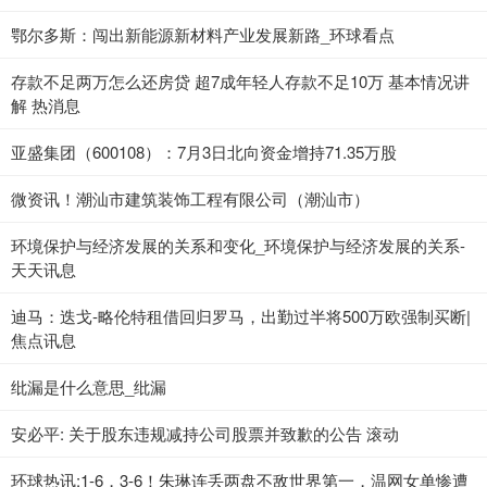
鄂尔多斯：闯出新能源新材料产业发展新路_环球看点
存款不足两万怎么还房贷 超7成年轻人存款不足10万 基本情况讲
解 热消息
亚盛集团（600108）：7月3日北向资金增持71.35万股
微资讯！潮汕市建筑装饰工程有限公司（潮汕市）
环境保护与经济发展的关系和变化_环境保护与经济发展的关系-
天天讯息
迪马：迭戈-略伦特租借回归罗马，出勤过半将500万欧强制买断|
焦点讯息
纰漏是什么意思_纰漏
安必平: 关于股东违规减持公司股票并致歉的公告 滚动
环球热讯:1-6，3-6！朱琳连丢两盘不敌世界第一，温网女单惨遭