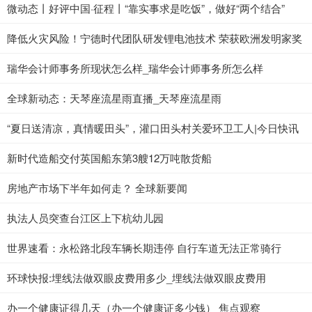
微动态丨好评中国·征程丨“靠实事求是吃饭”，做好“两个结合”
降低火灾风险！宁德时代团队研发锂电池技术 荣获欧洲发明家奖
瑞华会计师事务所现状怎么样_瑞华会计师事务所怎么样
全球新动态：天琴座流星雨直播_天琴座流星雨
“夏日送清凉，真情暖田头”，灌口田头村关爱环卫工人|今日快讯
新时代造船交付英国船东第3艘12万吨散货船
房地产市场下半年如何走？ 全球新要闻
执法人员突查台江区上下杭幼儿园
世界速看：永松路北段车辆长期违停 自行车道无法正常骑行
环球快报:埋线法做双眼皮费用多少_埋线法做双眼皮费用
办一个健康证得几天（办一个健康证多少钱） 焦点观察