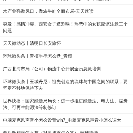
水产业强劲风口，傲农牛蛙全面布局-天天速读
突发！感情冲突、西安女子遭割喉！热恋中的女孩应该注意三个
问题
天天微动态丨清明日长安旅怀
环球微头条丨青檀手串怎么盘_青檀
广西北海市局（公司）物流中心开展全员急救培训
环球微头条丨玉城丹尼：祖先创造的琉球与中国之间的联系，要
坚定不移地保持下去
世界快播：国家能源局局长：进一步推进能源法、电力法、煤炭
法、可再生能源法等制修订
电脑麦克风声音小怎么设置win7_电脑麦克风声音小怎么调大
两对数相乘怎么算（对数相乘怎么算）-环球速读