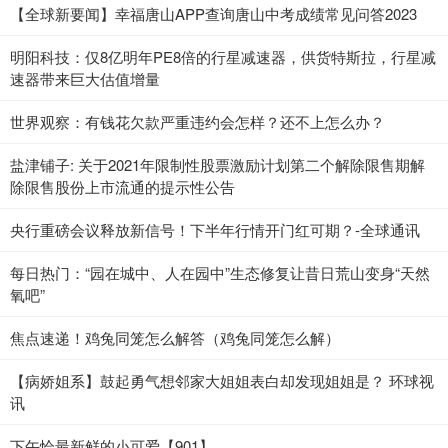
【全球新要闻】幸福唐山APP查询唐山中考成绩常见问答2023
明阳科技：仅8亿明年PE8倍的行星减速器，供货特斯拉，行星减
速器带来巨大估值增量
世界观察：有钱花欠款严重违约会怎样？还不上怎么办？
盐津铺子: 关于2021年限制性股票激励计划第二个解除限售期解
除限售股份上市流通的提示性公告
央行重磅会议释放新信号！下半年行情开门红可期？-全球通讯
每日热门：“园在城中、人在园中”生态修复让昔日荒山变身“天然
氧吧”
焦点速递！鸡兔同笼怎么解答（鸡兔同笼怎么解）
【病娇姐系】鼓起勇气想邻家大姐姐表白却发现姐姐是？ 环球视
讯
下午恰最新鲜的小可爱【901】