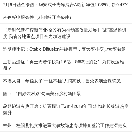
7月6日基金净值：华安成长先锋混合A最新净值1.0385，跌0.47%
科创板申报条件（科创板开户条件）
【新时代新征程新伟业·奋发有为推动高质量发展】“战”高温推进
度 我省各地重点项目全力加速建设
造梦师手记：Stable Diffusion年龄模型，变大变小变少女变御姐
王朝后遗症！勇士光奢侈税就1.6亿，8年6冠的公牛为何没这难
题？
不堪入目，年轻女子“一丝不挂”大闹高铁，当众表演全裸劈叉
隆回：“四好农村路”勾画美丽乡村新图景
暑期旅游火热开启：机票预订已超过2019年同期七成 长线游热度
飙升
郴州：桂阳县扎实推进重大事故隐患专项排查整治工作走深走实