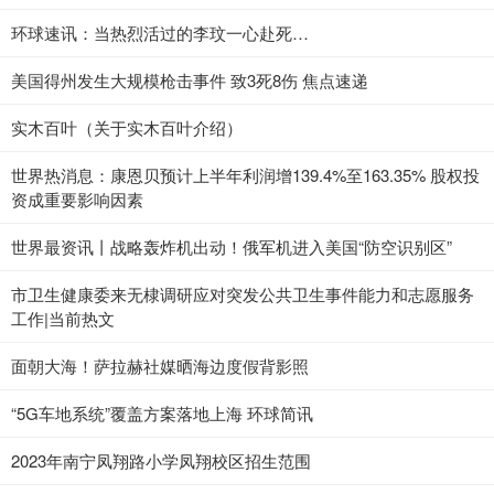
环球速讯：当热烈活过的李玟一心赴死…
美国得州发生大规模枪击事件 致3死8伤 焦点速递
实木百叶（关于实木百叶介绍）
世界热消息：康恩贝预计上半年利润增139.4%至163.35% 股权投
资成重要影响因素
世界最资讯丨战略轰炸机出动！俄军机进入美国“防空识别区”
市卫生健康委来无棣调研应对突发公共卫生事件能力和志愿服务
工作|当前热文
面朝大海！萨拉赫社媒晒海边度假背影照
“5G车地系统”覆盖方案落地上海 环球简讯
2023年南宁凤翔路小学凤翔校区招生范围