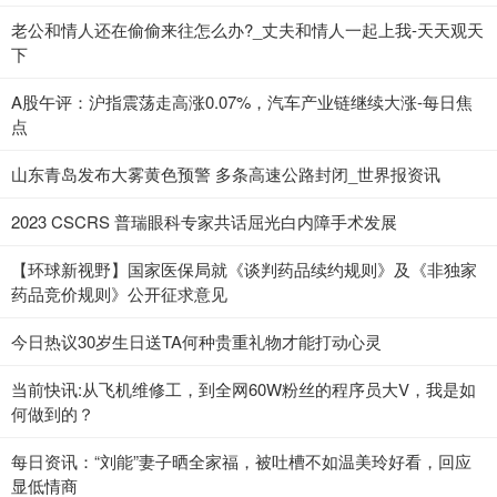
老公和情人还在偷偷来往怎么办?_丈夫和情人一起上我-天天观天
下
A股午评：沪指震荡走高涨0.07%，汽车产业链继续大涨-每日焦
点
山东青岛发布大雾黄色预警 多条高速公路封闭_世界报资讯
2023 CSCRS 普瑞眼科专家共话屈光白内障手术发展
【环球新视野】国家医保局就《谈判药品续约规则》及《非独家
药品竞价规则》公开征求意见
今日热议30岁生日送TA何种贵重礼物才能打动心灵
当前快讯:从飞机维修工，到全网60W粉丝的程序员大V，我是如
何做到的？
每日资讯：“刘能”妻子晒全家福，被吐槽不如温美玲好看，回应
显低情商