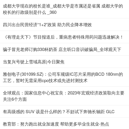
成都大学现在的校长是谁_成都大学是市属还是省属 成都大学的
校长的行政级别是什么 _360
四川出台民营经济“1+2”政策 助力民企降本增效
《有理走天下》节目报道后，重病患者特殊用药问题迅速解决！
骗子冒充老师订购330杯奶茶 店主听口音识破骗局_全球观天下
当复兴号驶上雪域高原|今日聚焦
雅创电子(301099.SZ)：公司车规级IC芯片采用的BCD 180nm的
工艺，暂时无需采用cpo技术或先进封测技术
全球观点：国家信息中心祝宝良：2023年宏观经济政策取向主要
关注6个方面
有高级感的 SUV 该是什么样的？不妨试下奔驰长轴距 GLC
教育部：努力跑出就业加速度 帮助更多毕业生就业-热点