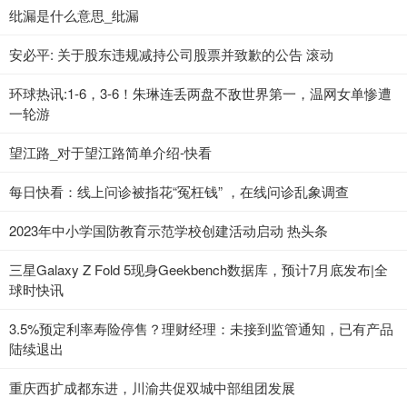
纰漏是什么意思_纰漏
安必平: 关于股东违规减持公司股票并致歉的公告 滚动
环球热讯:1-6，3-6！朱琳连丢两盘不敌世界第一，温网女单惨遭
一轮游
望江路_对于望江路简单介绍-快看
每日快看：线上问诊被指花“冤枉钱” ，在线问诊乱象调查
2023年中小学国防教育示范学校创建活动启动 热头条
三星Galaxy Z Fold 5现身Geekbench数据库，预计7月底发布|全
球时快讯
3.5%预定利率寿险停售？理财经理：未接到监管通知，已有产品
陆续退出
重庆西扩成都东进，川渝共促双城中部组团发展