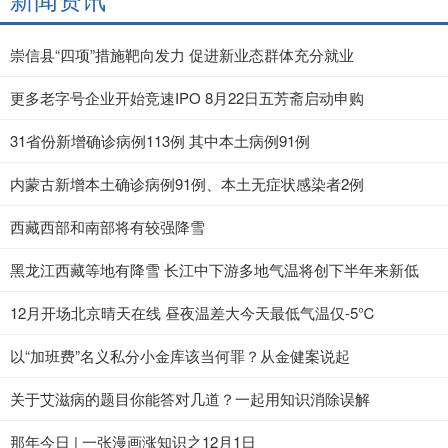
新闻资讯
崇信县“四项”措施靶向发力 促进新业态群体充分就业
更多老字号企业开始竞速IPO 8月22日五芳斋启动申购
31省份新增确诊病例113例 其中本土病例91例
内蒙古新增本土确诊病例91例、本土无症状感染者2例
西藏西部和南部将有较强降雪
黑龙江西藏等地有降雪 长江中下游多地气温将创下半年来新低
12月开场北京晴天在线 昼夜温差大今天最低气温仅-5℃
以“加班费”名义私分小金库该当何罪？从金健案说起
关于艾滋病的题目你能答对几道？一起用知识消除误解
那年今日 | 一张漫画涨知识之12月1日