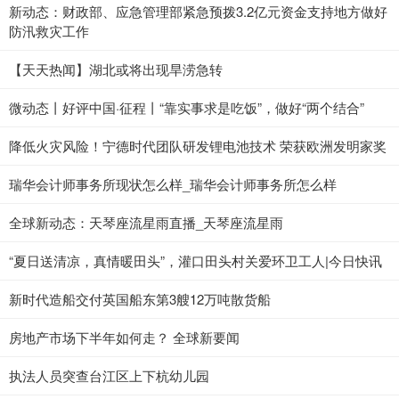
新动态：财政部、应急管理部紧急预拨3.2亿元资金支持地方做好
防汛救灾工作
【天天热闻】湖北或将出现旱涝急转
微动态丨好评中国·征程丨“靠实事求是吃饭”，做好“两个结合”
降低火灾风险！宁德时代团队研发锂电池技术 荣获欧洲发明家奖
瑞华会计师事务所现状怎么样_瑞华会计师事务所怎么样
全球新动态：天琴座流星雨直播_天琴座流星雨
“夏日送清凉，真情暖田头”，灌口田头村关爱环卫工人|今日快讯
新时代造船交付英国船东第3艘12万吨散货船
房地产市场下半年如何走？ 全球新要闻
执法人员突查台江区上下杭幼儿园