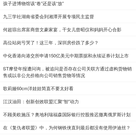
孩子进博物馆该“卷”还是该“放”
九三学社湖南省委会到湘潭开展专项民主监督
何超琼出席富商曾文豪家宴，干女儿曾昭仪和妈妈开心合影
高位站岗亏哭了！这三年，深圳房价跌了多少？
中化香港向港交所申请150亿美元中期票据和永续证券计划上市
ST摩登年报遭问询，被追问是否存在公司关联方通过虚构货物销
售或以非公允价格向公司销售货物等情况
歌莉娅60cm洋娃娃简直不要太好看
江汉油田：创新创效联盟汇聚“智”动力
不顾美欧施压？奥地利瑞福森国际银行控股推迟撤离俄罗斯计划
在《复仇者联盟》中，为何钢铁侠直到最后都没有使用伊迪丝？