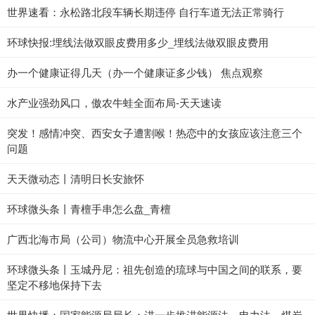
世界速看：永松路北段车辆长期违停 自行车道无法正常骑行
环球快报:埋线法做双眼皮费用多少_埋线法做双眼皮费用
办一个健康证得几天（办一个健康证多少钱） 焦点观察
水产业强劲风口，傲农牛蛙全面布局-天天速读
突发！感情冲突、西安女子遭割喉！热恋中的女孩应该注意三个
问题
天天微动态丨清明日长安旅怀
环球微头条丨青檀手串怎么盘_青檀
广西北海市局（公司）物流中心开展全员急救培训
环球微头条丨玉城丹尼：祖先创造的琉球与中国之间的联系，要
坚定不移地保持下去
世界快播：国家能源局局长：进一步推进能源法、电力法、煤炭