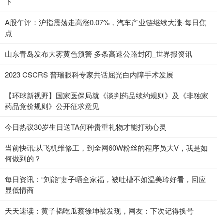
下
A股午评：沪指震荡走高涨0.07%，汽车产业链继续大涨-每日焦
点
山东青岛发布大雾黄色预警 多条高速公路封闭_世界报资讯
2023 CSCRS 普瑞眼科专家共话屈光白内障手术发展
【环球新视野】国家医保局就《谈判药品续约规则》及《非独家
药品竞价规则》公开征求意见
今日热议30岁生日送TA何种贵重礼物才能打动心灵
当前快讯:从飞机维修工，到全网60W粉丝的程序员大V，我是如
何做到的？
每日资讯：“刘能”妻子晒全家福，被吐槽不如温美玲好看，回应
显低情商
天天速读：黄子韬吃瓜蔡徐坤被发现，网友：下次记得换号