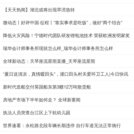
【天天热闻】湖北或将出现旱涝急转
微动态丨好评中国·征程丨“靠实事求是吃饭”，做好“两个结合”
降低火灾风险！宁德时代团队研发锂电池技术 荣获欧洲发明家奖
瑞华会计师事务所现状怎么样_瑞华会计师事务所怎么样
全球新动态：天琴座流星雨直播_天琴座流星雨
“夏日送清凉，真情暖田头”，灌口田头村关爱环卫工人|今日快讯
新时代造船交付英国船东第3艘12万吨散货船
房地产市场下半年如何走？ 全球新要闻
执法人员突查台江区上下杭幼儿园
世界速看：永松路北段车辆长期违停 自行车道无法正常骑行