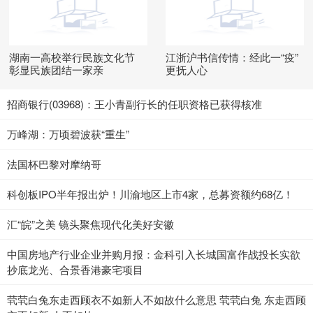
湖南一高校举行民族文化节
江浙沪书信传情：经此一“疫”
彰显民族团结一家亲
更抚人心
招商银行(03968)：王小青副行长的任职资格已获得核准
万峰湖：万顷碧波获“重生”
法国杯巴黎对摩纳哥
科创板IPO半年报出炉！川渝地区上市4家，总募资额约68亿！
汇“皖”之美 镜头聚焦现代化美好安徽
中国房地产行业企业并购月报：金科引入长城国富作战投长实欲
抄底龙光、合景香港豪宅项目
茕茕白兔东走西顾衣不如新人不如故什么意思 茕茕白兔 东走西顾