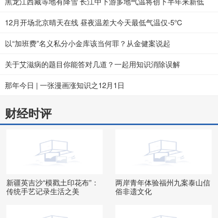
黑龙江西藏等地有降雪 长江中下游多地气温将创下半年来新低
12月开场北京晴天在线 昼夜温差大今天最低气温仅-5℃
以“加班费”名义私分小金库该当何罪？从金健案说起
关于艾滋病的题目你能答对几道？一起用知识消除误解
那年今日 | 一张漫画涨知识之12月1日
财经时评
新疆英吉沙“模戳土印花布”：
两岸青年体验福州九案泰山信
传统手艺记录生活之美
俗非遗文化