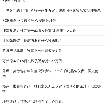
例-环球微资讯
世界微动态丨荆门检察一体化办案，破解固体废物污染治理难题
PCB概念股快速拉升 金安国际涨停
汪清县复兴村五味子成增收致富“金串串” 今头条
【国际漫评】新疆西瓜有什么过错呢？
防暑产品卖爆！这些上市公司备受关注
万邦德07月05日被深股通减持8.57万股
外媒：莫德纳在华首签投资协议，“生产的药品将仅供中国人使
用”
热点！世界新资讯：胜利之义怎么获得（胜利者的圣洁印记在哪
换）
环球速讯：当热烈活过的李玟一心赴死…