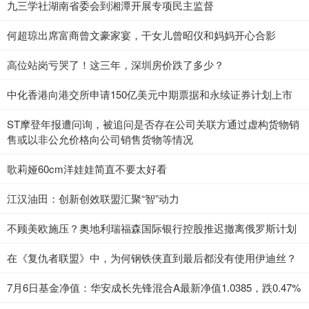
九三学社湖南省委会到湘潭开展专项民主监督
何超琼出席富商曾文豪家宴，干女儿曾昭仪和妈妈开心合影
高位站岗亏哭了！这三年，深圳房价跌了多少？
中化香港向港交所申请150亿美元中期票据和永续证券计划上市
ST摩登年报遭问询，被追问是否存在公司关联方通过虚构货物销
售或以非公允价格向公司销售货物等情况
歌莉娅60cm洋娃娃简直不要太好看
江汉油田：创新创效联盟汇聚“智”动力
不顾美欧施压？奥地利瑞福森国际银行控股推迟撤离俄罗斯计划
在《复仇者联盟》中，为何钢铁侠直到最后都没有使用伊迪丝？
7月6日基金净值：华安成长先锋混合A最新净值1.0385，跌0.47%