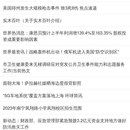
美国得州发生大规模枪击事件 致3死8伤 焦点速递
实木百叶（关于实木百叶介绍）
世界热消息：康恩贝预计上半年利润增139.4%至163.35% 股权投
资成重要影响因素
世界最资讯丨战略轰炸机出动！俄军机进入美国“防空识别区”
市卫生健康委来无棣调研应对突发公共卫生事件能力和志愿服务
工作|当前热文
面朝大海！萨拉赫社媒晒海边度假背影照
“5G车地系统”覆盖方案落地上海 环球简讯
2023年南宁凤翔路小学凤翔校区招生范围
新动态：财政部、应急管理部紧急预拨3.2亿元资金支持地方做好
防汛救灾工作