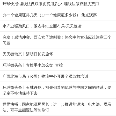
环球快报:埋线法做双眼皮费用多少_埋线法做双眼皮费用
办一个健康证得几天（办一个健康证多少钱） 焦点观察
水产业强劲风口，傲农牛蛙全面布局-天天速读
突发！感情冲突、西安女子遭割喉！热恋中的女孩应该注意三个
问题
天天微动态丨清明日长安旅怀
环球微头条丨青檀手串怎么盘_青檀
广西北海市局（公司）物流中心开展全员急救培训
环球微头条丨玉城丹尼：祖先创造的琉球与中国之间的联系，要
坚定不移地保持下去
世界快播：国家能源局局长：进一步推进能源法、电力法、煤炭
法、可再生能源法等制修订