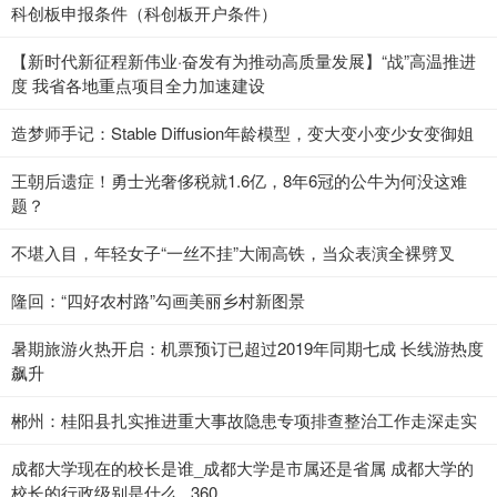
科创板申报条件（科创板开户条件）
【新时代新征程新伟业·奋发有为推动高质量发展】“战”高温推进
度 我省各地重点项目全力加速建设
造梦师手记：Stable Diffusion年龄模型，变大变小变少女变御姐
王朝后遗症！勇士光奢侈税就1.6亿，8年6冠的公牛为何没这难
题？
不堪入目，年轻女子“一丝不挂”大闹高铁，当众表演全裸劈叉
隆回：“四好农村路”勾画美丽乡村新图景
暑期旅游火热开启：机票预订已超过2019年同期七成 长线游热度
飙升
郴州：桂阳县扎实推进重大事故隐患专项排查整治工作走深走实
成都大学现在的校长是谁_成都大学是市属还是省属 成都大学的
校长的行政级别是什么 _360