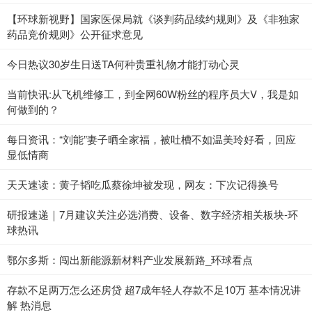
【环球新视野】国家医保局就《谈判药品续约规则》及《非独家
药品竞价规则》公开征求意见
今日热议30岁生日送TA何种贵重礼物才能打动心灵
当前快讯:从飞机维修工，到全网60W粉丝的程序员大V，我是如
何做到的？
每日资讯：“刘能”妻子晒全家福，被吐槽不如温美玲好看，回应
显低情商
天天速读：黄子韬吃瓜蔡徐坤被发现，网友：下次记得换号
研报速递｜7月建议关注必选消费、设备、数字经济相关板块-环
球热讯
鄂尔多斯：闯出新能源新材料产业发展新路_环球看点
存款不足两万怎么还房贷 超7成年轻人存款不足10万 基本情况讲
解 热消息