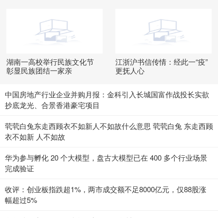
湖南一高校举行民族文化节
江浙沪书信传情：经此一“疫”
彰显民族团结一家亲
更抚人心
中国房地产行业企业并购月报：金科引入长城国富作战投长实欲
抄底龙光、合景香港豪宅项目
茕茕白兔东走西顾衣不如新人不如故什么意思 茕茕白兔 东走西顾
衣不如新 人不如故
华为参与孵化 20 个大模型，盘古大模型已在 400 多个行业场景
完成验证
收评：创业板指跌超1%，两市成交额不足8000亿元，仅88股涨
幅超过5%