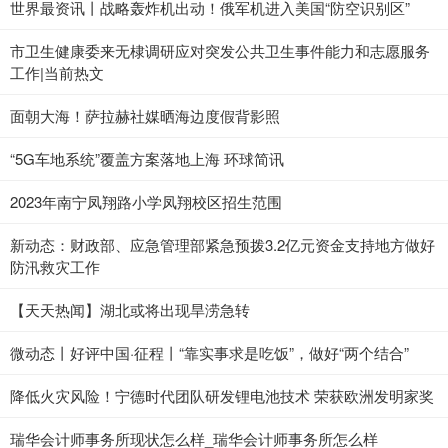
世界最资讯丨战略轰炸机出动！俄军机进入美国“防空识别区”
市卫生健康委来无棣调研应对突发公共卫生事件能力和志愿服务
工作|当前热文
面朝大海！萨拉赫社媒晒海边度假背影照
“5G车地系统”覆盖方案落地上海 环球简讯
2023年南宁凤翔路小学凤翔校区招生范围
新动态：财政部、应急管理部紧急预拨3.2亿元资金支持地方做好
防汛救灾工作
【天天热闻】湖北或将出现旱涝急转
微动态丨好评中国·征程丨“靠实事求是吃饭”，做好“两个结合”
降低火灾风险！宁德时代团队研发锂电池技术 荣获欧洲发明家奖
瑞华会计师事务所现状怎么样_瑞华会计师事务所怎么样