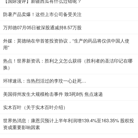
【国际漫评】新疆西瓜有什么过错呢？
防暑产品卖爆！这些上市公司备受关注
万邦德07月05日被深股通减持8.57万股
外媒：莫德纳在华首签投资协议，“生产的药品将仅供中国人使
用”
热点！世界新资讯：胜利之义怎么获得（胜利者的圣洁印记在哪
换）
环球速讯：当热烈活过的李玟一心赴死…
美国得州发生大规模枪击事件 致3死8伤 焦点速递
实木百叶（关于实木百叶介绍）
世界热消息：康恩贝预计上半年利润增139.4%至163.35% 股权投
资成重要影响因素