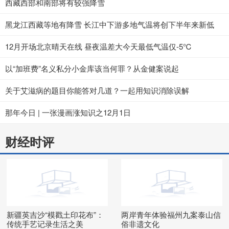
西藏西部和南部将有较强降雪
黑龙江西藏等地有降雪 长江中下游多地气温将创下半年来新低
12月开场北京晴天在线 昼夜温差大今天最低气温仅-5℃
以“加班费”名义私分小金库该当何罪？从金健案说起
关于艾滋病的题目你能答对几道？一起用知识消除误解
那年今日 | 一张漫画涨知识之12月1日
财经时评
新疆英吉沙“模戳土印花布”：
两岸青年体验福州九案泰山信
传统手艺记录生活之美
俗非遗文化