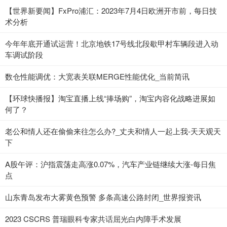
【世界新要闻】FxPro浦汇：2023年7月4日欧洲开市前，每日技
术分析
今年年底开通试运营！北京地铁17号线北段歇甲村车辆段进入动
车调试阶段
数仓性能调优：大宽表关联MERGE性能优化_当前简讯
【环球快播报】淘宝直播上线“捧场购”，淘宝内容化战略进展如
何了？
老公和情人还在偷偷来往怎么办?_丈夫和情人一起上我-天天观天
下
A股午评：沪指震荡走高涨0.07%，汽车产业链继续大涨-每日焦
点
山东青岛发布大雾黄色预警 多条高速公路封闭_世界报资讯
2023 CSCRS 普瑞眼科专家共话屈光白内障手术发展