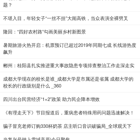
题？
不堪入目，年轻女子“一丝不挂”大闹高铁，当众表演全裸劈叉
隆回：“四好农村路”勾画美丽乡村新图景
暑期旅游火热开启：机票预订已超过2019年同期七成 长线游热度
飙升
郴州：桂阳县扎实推进重大事故隐患专项排查整治工作走深走实
成都大学现在的校长是谁_成都大学是市属还是省属 成都大学的
校长的行政级别是什么 _360
四川出台民营经济“1+2”政策 助力民企降本增效
《有理走天下》节目报道后，重病患者特殊用药问题迅速解决！
骗子冒充老师订购330杯奶茶 店主听口音识破骗局_全球观天下
当复兴号驶上雪域高原|今日聚焦