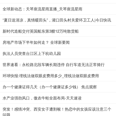
全球新动态：天琴座流星雨直播_天琴座流星雨
“夏日送清凉，真情暖田头”，灌口田头村关爱环卫工人|今日快讯
新时代造船交付英国船东第3艘12万吨散货船
房地产市场下半年如何走？ 全球新要闻
执法人员突查台江区上下杭幼儿园
世界速看：永松路北段车辆长期违停 自行车道无法正常骑行
环球快报:埋线法做双眼皮费用多少_埋线法做双眼皮费用
办一个健康证得几天（办一个健康证多少钱） 焦点观察
水产业强劲风口，傲农牛蛙全面布局-天天速读
突发！感情冲突、西安女子遭割喉！热恋中的女孩应该注意三个
问题