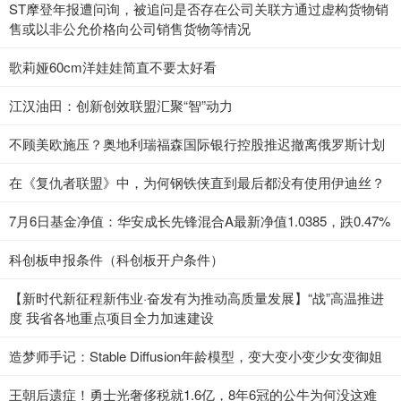
ST摩登年报遭问询，被追问是否存在公司关联方通过虚构货物销
售或以非公允价格向公司销售货物等情况
歌莉娅60cm洋娃娃简直不要太好看
江汉油田：创新创效联盟汇聚“智”动力
不顾美欧施压？奥地利瑞福森国际银行控股推迟撤离俄罗斯计划
在《复仇者联盟》中，为何钢铁侠直到最后都没有使用伊迪丝？
7月6日基金净值：华安成长先锋混合A最新净值1.0385，跌0.47%
科创板申报条件（科创板开户条件）
【新时代新征程新伟业·奋发有为推动高质量发展】“战”高温推进
度 我省各地重点项目全力加速建设
造梦师手记：Stable Diffusion年龄模型，变大变小变少女变御姐
王朝后遗症！勇士光奢侈税就1.6亿，8年6冠的公牛为何没这难