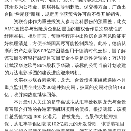
其余多为公积金、购房补贴等弱刺激。保交楼方面，广西出
台防“烂尾楼”新规，规定房企获预售许可前不得开展销售。
资联合体作为重整投资人参与金科股份的预重整，此次
AMC直接参与出险房企集团层面的股权合作是次突破性的
纾困举措。相对而言，预重整程序中出险房企原有风险能更
好梳理清楚，方便长城国富尽可能控制风险。此外，德信从
浙商资产处获取6.03亿纾困基金用于德清时代云起，据了解
该项目没有银行融资且项目资金本身是良性运转的：万达转
让武汉华达玖号86%股权予华融，该标的公司当前计划改建
的万达电影乐园的建设进度迎来转机。
长实欲抄底香港豪宅，龙光、合景债务重组或遇困本月
重点监测房企共涉及30笔并购交易，披露的交易对价约148
亿，收并购热度继续回落。
本月最引人关注的是李嘉诚拟从汇丰处收购龙光与合景
泰富联合打造的香港豪宅凯玥项目的债权。根据测算，该项
目总货值约超 300 亿港元，曾被龙光、合景作为抵押担
保，从汇丰等银团获取102亿港元的开发贷款。该香港项目
是龙光和合景债务重组的重要筹码，倘若长实收购债权再将