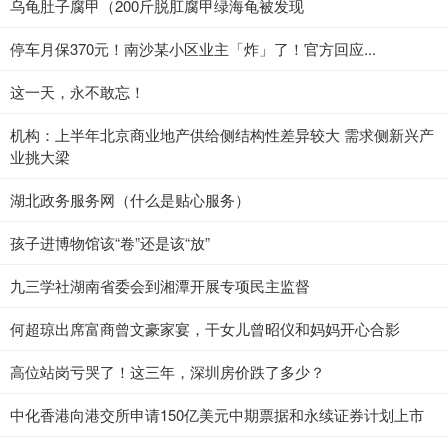
乌龟肚子腐甲（200斤脱肛腐甲绿海龟被发现
停车月保370元！南沙某小区业主「炸」了！官方回应...
这一天，永不敢忘！
机构：上半年北京商业地产供给侧结构性差异较大 需求侧新兴产
业挑大梁
湖北政务服务网（什么是贴心服务）
孩子进博物馆该“卷”还是该“放”
九三学社湖南省委会到湘潭开展专项民主监督
何超琼出席富商曾文豪家宴，干女儿曾昭仪和妈妈开心合影
高位站岗亏哭了！这三年，深圳房价跌了多少？
中化香港向港交所申请150亿美元中期票据和永续证券计划上市