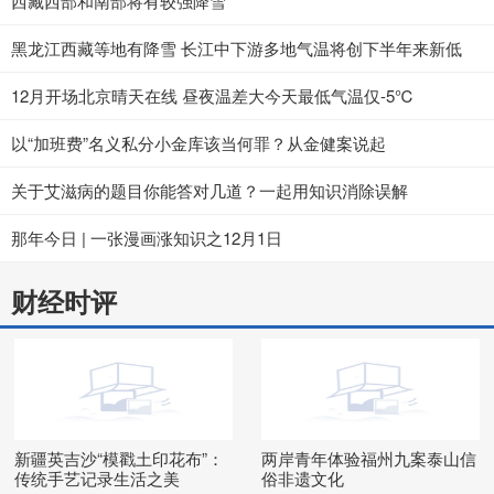
西藏西部和南部将有较强降雪
黑龙江西藏等地有降雪 长江中下游多地气温将创下半年来新低
12月开场北京晴天在线 昼夜温差大今天最低气温仅-5℃
以“加班费”名义私分小金库该当何罪？从金健案说起
关于艾滋病的题目你能答对几道？一起用知识消除误解
那年今日 | 一张漫画涨知识之12月1日
财经时评
新疆英吉沙“模戳土印花布”：
两岸青年体验福州九案泰山信
传统手艺记录生活之美
俗非遗文化