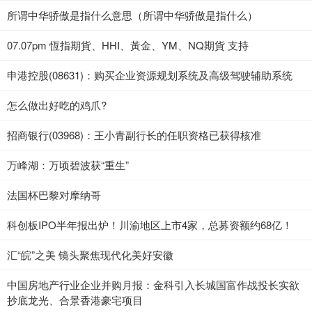
所谓中华骄傲是指什么意思（所谓中华骄傲是指什么）
07.07pm 恆指期貨、HHI、黃金、YM、NQ期貨 支持
申港控股(08631)：购买企业资源规划系统及高级驾驶辅助系统
怎么做出好吃的鸡爪?
招商银行(03968)：王小青副行长的任职资格已获得核准
万峰湖：万顷碧波获“重生”
法国杯巴黎对摩纳哥
科创板IPO半年报出炉！川渝地区上市4家，总募资额约68亿！
汇“皖”之美 镜头聚焦现代化美好安徽
中国房地产行业企业并购月报：金科引入长城国富作战投长实欲
抄底龙光、合景香港豪宅项目