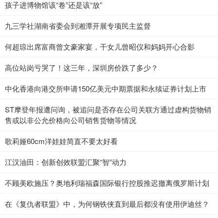
孩子进博物馆该“卷”还是该“放”
九三学社湖南省委会到湘潭开展专项民主监督
何超琼出席富商曾文豪家宴，干女儿曾昭仪和妈妈开心合影
高位站岗亏哭了！这三年，深圳房价跌了多少？
中化香港向港交所申请150亿美元中期票据和永续证券计划上市
ST摩登年报遭问询，被追问是否存在公司关联方通过虚构货物销
售或以非公允价格向公司销售货物等情况
歌莉娅60cm洋娃娃简直不要太好看
江汉油田：创新创效联盟汇聚“智”动力
不顾美欧施压？奥地利瑞福森国际银行控股推迟撤离俄罗斯计划
在《复仇者联盟》中，为何钢铁侠直到最后都没有使用伊迪丝？