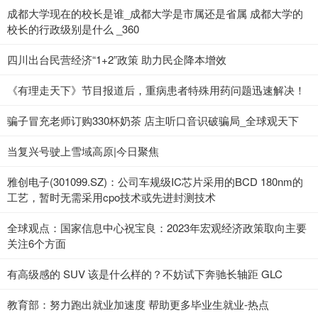
成都大学现在的校长是谁_成都大学是市属还是省属 成都大学的
校长的行政级别是什么 _360
四川出台民营经济“1+2”政策 助力民企降本增效
《有理走天下》节目报道后，重病患者特殊用药问题迅速解决！
骗子冒充老师订购330杯奶茶 店主听口音识破骗局_全球观天下
当复兴号驶上雪域高原|今日聚焦
雅创电子(301099.SZ)：公司车规级IC芯片采用的BCD 180nm的
工艺，暂时无需采用cpo技术或先进封测技术
全球观点：国家信息中心祝宝良：2023年宏观经济政策取向主要
关注6个方面
有高级感的 SUV 该是什么样的？不妨试下奔驰长轴距 GLC
教育部：努力跑出就业加速度 帮助更多毕业生就业-热点