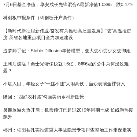
7月6日基金净值：华安成长先锋混合A最新净值1.0385，跌0.47%
科创板申报条件（科创板开户条件）
【新时代新征程新伟业·奋发有为推动高质量发展】“战”高温推进
度 我省各地重点项目全力加速建设
造梦师手记：Stable Diffusion年龄模型，变大变小变少女变御姐
王朝后遗症！勇士光奢侈税就1.6亿，8年6冠的公牛为何没这难
题？
不堪入目，年轻女子“一丝不挂”大闹高铁，当众表演全裸劈叉
隆回：“四好农村路”勾画美丽乡村新图景
暑期旅游火热开启：机票预订已超过2019年同期七成 长线游热度
飙升
郴州：桂阳县扎实推进重大事故隐患专项排查整治工作走深走实