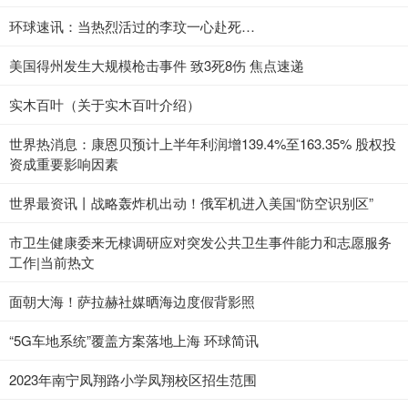
环球速讯：当热烈活过的李玟一心赴死…
美国得州发生大规模枪击事件 致3死8伤 焦点速递
实木百叶（关于实木百叶介绍）
世界热消息：康恩贝预计上半年利润增139.4%至163.35% 股权投
资成重要影响因素
世界最资讯丨战略轰炸机出动！俄军机进入美国“防空识别区”
市卫生健康委来无棣调研应对突发公共卫生事件能力和志愿服务
工作|当前热文
面朝大海！萨拉赫社媒晒海边度假背影照
“5G车地系统”覆盖方案落地上海 环球简讯
2023年南宁凤翔路小学凤翔校区招生范围