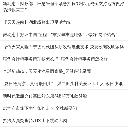
新动态：财政部、应急管理部紧急预拨3.2亿元资金支持地方做好
防汛救灾工作
【天天热闻】湖北或将出现旱涝急转
微动态丨好评中国·征程丨“靠实事求是吃饭”，做好“两个结合”
降低火灾风险！宁德时代团队研发锂电池技术 荣获欧洲发明家奖
瑞华会计师事务所现状怎么样_瑞华会计师事务所怎么样
全球新动态：天琴座流星雨直播_天琴座流星雨
“夏日送清凉，真情暖田头”，灌口田头村关爱环卫工人|今日快讯
新时代造船交付英国船东第3艘12万吨散货船
房地产市场下半年如何走？ 全球新要闻
执法人员突查台江区上下杭幼儿园