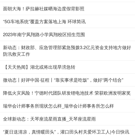
面朝大海！萨拉赫社媒晒海边度假背影照
“5G车地系统”覆盖方案落地上海 环球简讯
2023年南宁凤翔路小学凤翔校区招生范围
新动态：财政部、应急管理部紧急预拨3.2亿元资金支持地方做好
防汛救灾工作
【天天热闻】湖北或将出现旱涝急转
微动态丨好评中国·征程丨“靠实事求是吃饭”，做好“两个结合”
降低火灾风险！宁德时代团队研发锂电池技术 荣获欧洲发明家奖
瑞华会计师事务所现状怎么样_瑞华会计师事务所怎么样
全球新动态：天琴座流星雨直播_天琴座流星雨
“夏日送清凉，真情暖田头”，灌口田头村关爱环卫工人|今日快讯