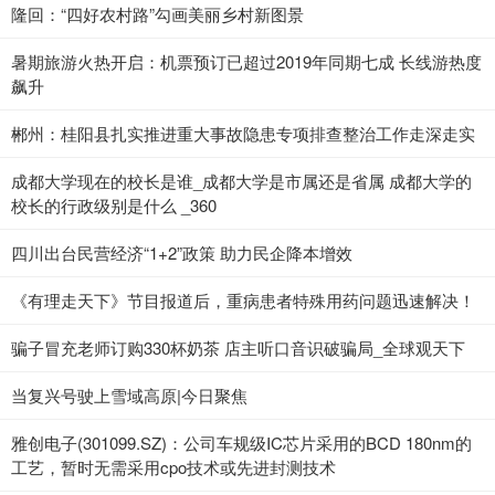
隆回：“四好农村路”勾画美丽乡村新图景
暑期旅游火热开启：机票预订已超过2019年同期七成 长线游热度
飙升
郴州：桂阳县扎实推进重大事故隐患专项排查整治工作走深走实
成都大学现在的校长是谁_成都大学是市属还是省属 成都大学的
校长的行政级别是什么 _360
四川出台民营经济“1+2”政策 助力民企降本增效
《有理走天下》节目报道后，重病患者特殊用药问题迅速解决！
骗子冒充老师订购330杯奶茶 店主听口音识破骗局_全球观天下
当复兴号驶上雪域高原|今日聚焦
雅创电子(301099.SZ)：公司车规级IC芯片采用的BCD 180nm的
工艺，暂时无需采用cpo技术或先进封测技术