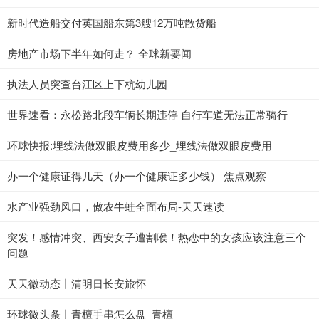
新时代造船交付英国船东第3艘12万吨散货船
房地产市场下半年如何走？ 全球新要闻
执法人员突查台江区上下杭幼儿园
世界速看：永松路北段车辆长期违停 自行车道无法正常骑行
环球快报:埋线法做双眼皮费用多少_埋线法做双眼皮费用
办一个健康证得几天（办一个健康证多少钱） 焦点观察
水产业强劲风口，傲农牛蛙全面布局-天天速读
突发！感情冲突、西安女子遭割喉！热恋中的女孩应该注意三个
问题
天天微动态丨清明日长安旅怀
环球微头条丨青檀手串怎么盘_青檀