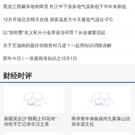
黑龙江西藏等地有降雪 长江中下游多地气温将创下半年来新低
12月开场北京晴天在线 昼夜温差大今天最低气温仅-5℃
以“加班费”名义私分小金库该当何罪？从金健案说起
关于艾滋病的题目你能答对几道？一起用知识消除误解
那年今日 | 一张漫画涨知识之12月1日
财经时评
新疆英吉沙“模戳土印花布”：
两岸青年体验福州九案泰山信
传统手艺记录生活之美
俗非遗文化