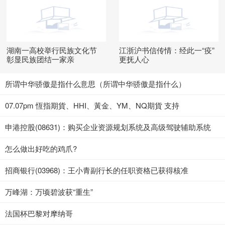
湖南一高校举行民族文化节
江浙沪书信传情：经此一“疫”
彰显民族团结一家亲
更抚人心
所谓中华骄傲是指什么意思（所谓中华骄傲是指什么）
07.07pm 恆指期貨、HHI、黃金、YM、NQ期貨 支持
申港控股(08631)：购买企业资源规划系统及高级驾驶辅助系统
怎么做出好吃的鸡爪?
招商银行(03968)：王小青副行长的任职资格已获得核准
万峰湖：万顷碧波获“重生”
法国杯巴黎对摩纳哥