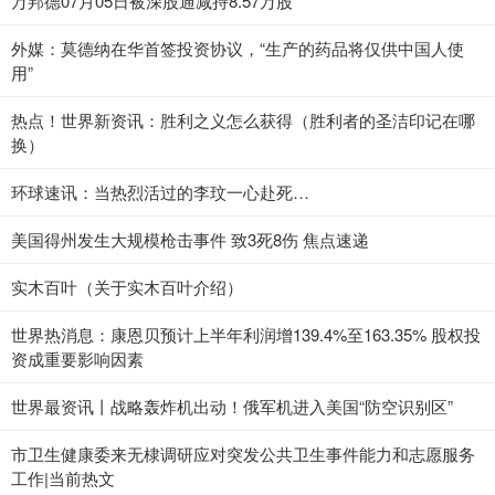
万邦德07月05日被深股通减持8.57万股
外媒：莫德纳在华首签投资协议，“生产的药品将仅供中国人使
用”
热点！世界新资讯：胜利之义怎么获得（胜利者的圣洁印记在哪
换）
环球速讯：当热烈活过的李玟一心赴死…
美国得州发生大规模枪击事件 致3死8伤 焦点速递
实木百叶（关于实木百叶介绍）
世界热消息：康恩贝预计上半年利润增139.4%至163.35% 股权投
资成重要影响因素
世界最资讯丨战略轰炸机出动！俄军机进入美国“防空识别区”
市卫生健康委来无棣调研应对突发公共卫生事件能力和志愿服务
工作|当前热文