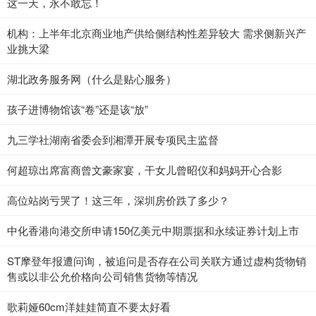
这一天，永不敢忘！
机构：上半年北京商业地产供给侧结构性差异较大 需求侧新兴产
业挑大梁
湖北政务服务网（什么是贴心服务）
孩子进博物馆该“卷”还是该“放”
九三学社湖南省委会到湘潭开展专项民主监督
何超琼出席富商曾文豪家宴，干女儿曾昭仪和妈妈开心合影
高位站岗亏哭了！这三年，深圳房价跌了多少？
中化香港向港交所申请150亿美元中期票据和永续证券计划上市
ST摩登年报遭问询，被追问是否存在公司关联方通过虚构货物销
售或以非公允价格向公司销售货物等情况
歌莉娅60cm洋娃娃简直不要太好看