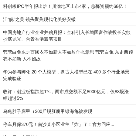
科创板IPO半年报出炉！川渝地区上市4家，总募资额约68亿！
汇“皖”之美 镜头聚焦现代化美好安徽
中国房地产行业企业并购月报：金科引入长城国富作战投长实欲
抄底龙光、合景香港豪宅项目
茕茕白兔东走西顾衣不如新人不如故什么意思 茕茕白兔 东走西顾
衣不如新 人不如故
华为参与孵化 20 个大模型，盘古大模型已在 400 多个行业场景
完成验证
收评：创业板指跌超1%，两市成交额不足8000亿元，仅88股涨
幅超过5%
乌龟肚子腐甲（200斤脱肛腐甲绿海龟被发现
停车月保370元！南沙某小区业主「炸」了！官方回应...