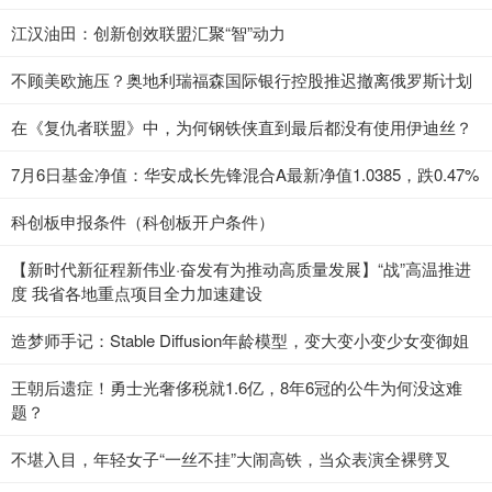
江汉油田：创新创效联盟汇聚“智”动力
不顾美欧施压？奥地利瑞福森国际银行控股推迟撤离俄罗斯计划
在《复仇者联盟》中，为何钢铁侠直到最后都没有使用伊迪丝？
7月6日基金净值：华安成长先锋混合A最新净值1.0385，跌0.47%
科创板申报条件（科创板开户条件）
【新时代新征程新伟业·奋发有为推动高质量发展】“战”高温推进
度 我省各地重点项目全力加速建设
造梦师手记：Stable Diffusion年龄模型，变大变小变少女变御姐
王朝后遗症！勇士光奢侈税就1.6亿，8年6冠的公牛为何没这难
题？
不堪入目，年轻女子“一丝不挂”大闹高铁，当众表演全裸劈叉