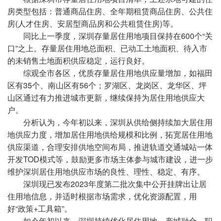
房类型包括：普通商品住房、全年期租赁商品住房、公共住
房(人才住房、安居型商品房和公共租赁住房)等。
同比上一季度，深圳存量居住用地项目保持在600个“关
口”之上。存量居住用地总面积、已动工土地面积、待入市
的未销售土地面积供应稳定，运行良好。
综观全市各区，优质存量居住用地供应量增加，如福田
区有35个、南山区有56个；罗湖区、龙岗区、龙华区、坪
山区通过有力推进城市更新，继续保持为居住用地供应大
户。
分析认为，今年初以来，深圳从供给侧持续加大居住用
地供应力度，增加居住用地供给规模和比例，拓宽居住用地
供应渠道，合理安排供地空间布局，推进轨道交通城站一体
开发TOD模式等，鼓励更多市场主体参与城市建设，进一步
维护深圳居住用地供应市场的良性、理性、稳定、有序。
深圳现已发布2023年度第二批次集中公开挂牌出让居
住用地信息，并适时根据市场需求，优化资源配置，用
好“政策+工具箱”。
如今年初以来，深圳持续优化居住用地、产城融合、职