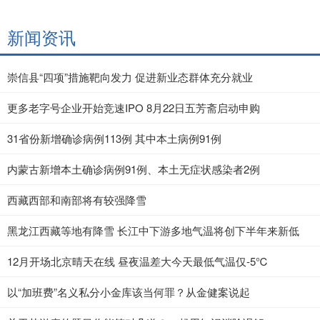
新闻资讯
崇信县“四项”措施靶向发力 促进新业态群体充分就业
更多老字号企业开始竞速IPO 8月22日五芳斋启动申购
31省份新增确诊病例113例 其中本土病例91例
内蒙古新增本土确诊病例91例、本土无症状感染者2例
西藏西部和南部将有较强降雪
黑龙江西藏等地有降雪 长江中下游多地气温将创下半年来新低
12月开场北京晴天在线 昼夜温差大今天最低气温仅-5℃
以“加班费”名义私分小金库该当何罪？从金健案说起