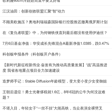
歌莉娅60cm洋娃娃简直不要太好看
江汉油田：创新创效联盟汇聚“智”动力
不顾美欧施压？奥地利瑞福森国际银行控股推迟撤离俄罗斯计划
在《复仇者联盟》中，为何钢铁侠直到最后都没有使用伊迪丝？
7月6日基金净值：华安成长先锋混合A最新净值1.0385，跌0.47%
科创板申报条件（科创板开户条件）
【新时代新征程新伟业·奋发有为推动高质量发展】“战”高温推进
度 我省各地重点项目全力加速建设
造梦师手记：Stable Diffusion年龄模型，变大变小变少女变御姐
王朝后遗症！勇士光奢侈税就1.6亿，8年6冠的公牛为何没这难
题？
不堪入目，年轻女子“一丝不挂”大闹高铁，当众表演全裸劈叉