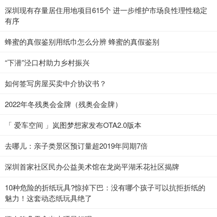
深圳现有存量居住用地项目615个 进一步维护市场良性理性稳定
有序
蜂蜜的真假鉴别用纸巾怎么分辨 蜂蜜的真假鉴别
“下潜”泾口村助力乡村振兴
如何签写房屋买卖中介协议书？
2022年冬残奥会金牌（残奥会金牌）
「 爱车空间 」岚图梦想家发布OTA2.0版本
去哪儿：亲子类景区预订量超2019年同期7倍
深圳首家社区民办公益美术馆在龙岗平湖禾花社区揭牌
10种危险的折纸玩具?惊掉下巴：没有哪个孩子可以抗拒折纸的
魅力！这套动态纸玩具绝了