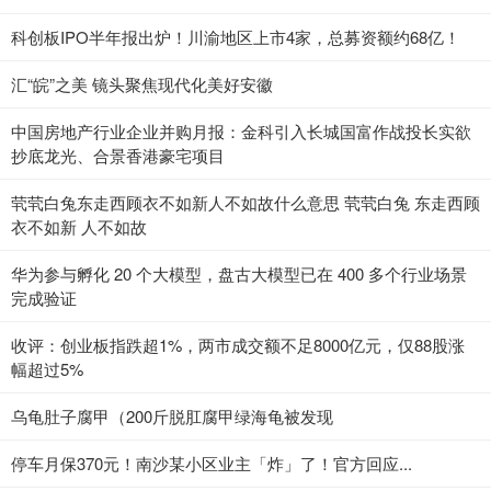
科创板IPO半年报出炉！川渝地区上市4家，总募资额约68亿！
汇“皖”之美 镜头聚焦现代化美好安徽
中国房地产行业企业并购月报：金科引入长城国富作战投长实欲
抄底龙光、合景香港豪宅项目
茕茕白兔东走西顾衣不如新人不如故什么意思 茕茕白兔 东走西顾
衣不如新 人不如故
华为参与孵化 20 个大模型，盘古大模型已在 400 多个行业场景
完成验证
收评：创业板指跌超1%，两市成交额不足8000亿元，仅88股涨
幅超过5%
乌龟肚子腐甲（200斤脱肛腐甲绿海龟被发现
停车月保370元！南沙某小区业主「炸」了！官方回应...