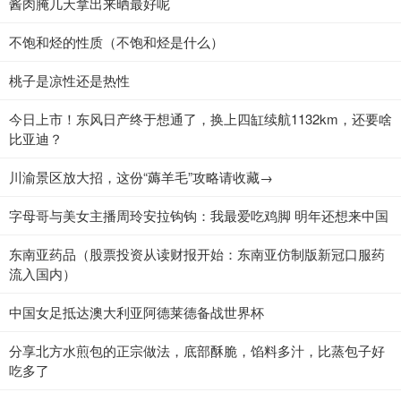
酱肉腌几天拿出来晒最好呢
不饱和烃的性质（不饱和烃是什么）
桃子是凉性还是热性
今日上市！东风日产终于想通了，换上四缸续航1132km，还要啥
比亚迪？
川渝景区放大招，这份“薅羊毛”攻略请收藏→
字母哥与美女主播周玲安拉钩钩：我最爱吃鸡脚 明年还想来中国
东南亚药品（股票投资从读财报开始：东南亚仿制版新冠口服药
流入国内）
中国女足抵达澳大利亚阿德莱德备战世界杯
分享北方水煎包的正宗做法，底部酥脆，馅料多汁，比蒸包子好
吃多了