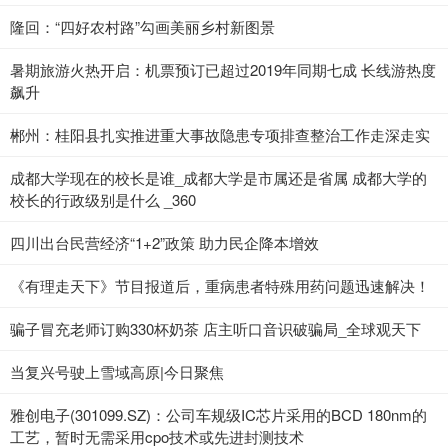
隆回：“四好农村路”勾画美丽乡村新图景
暑期旅游火热开启：机票预订已超过2019年同期七成 长线游热度
飙升
郴州：桂阳县扎实推进重大事故隐患专项排查整治工作走深走实
成都大学现在的校长是谁_成都大学是市属还是省属 成都大学的
校长的行政级别是什么 _360
四川出台民营经济“1+2”政策 助力民企降本增效
《有理走天下》节目报道后，重病患者特殊用药问题迅速解决！
骗子冒充老师订购330杯奶茶 店主听口音识破骗局_全球观天下
当复兴号驶上雪域高原|今日聚焦
雅创电子(301099.SZ)：公司车规级IC芯片采用的BCD 180nm的
工艺，暂时无需采用cpo技术或先进封测技术