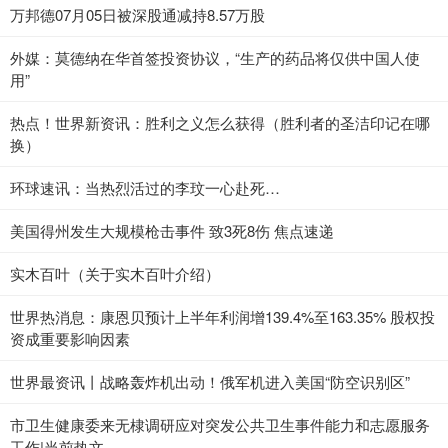
万邦德07月05日被深股通减持8.57万股
外媒：莫德纳在华首签投资协议，“生产的药品将仅供中国人使
用”
热点！世界新资讯：胜利之义怎么获得（胜利者的圣洁印记在哪
换）
环球速讯：当热烈活过的李玟一心赴死…
美国得州发生大规模枪击事件 致3死8伤 焦点速递
实木百叶（关于实木百叶介绍）
世界热消息：康恩贝预计上半年利润增139.4%至163.35% 股权投
资成重要影响因素
世界最资讯丨战略轰炸机出动！俄军机进入美国“防空识别区”
市卫生健康委来无棣调研应对突发公共卫生事件能力和志愿服务
工作|当前热文