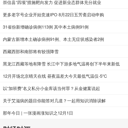
崇信县“四项”措施靶向发力 促进新业态群体充分就业
更多老字号企业开始竞速IPO 8月22日五芳斋启动申购
31省份新增确诊病例113例 其中本土病例91例
内蒙古新增本土确诊病例91例、本土无症状感染者2例
西藏西部和南部将有较强降雪
黑龙江西藏等地有降雪 长江中下游多地气温将创下半年来新低
12月开场北京晴天在线 昼夜温差大今天最低气温仅-5℃
以“加班费”名义私分小金库该当何罪？从金健案说起
关于艾滋病的题目你能答对几道？一起用知识消除误解
那年今日 | 一张漫画涨知识之12月1日