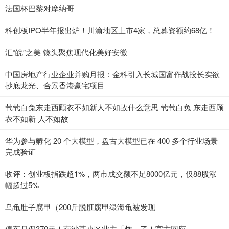
法国杯巴黎对摩纳哥
科创板IPO半年报出炉！川渝地区上市4家，总募资额约68亿！
汇“皖”之美 镜头聚焦现代化美好安徽
中国房地产行业企业并购月报：金科引入长城国富作战投长实欲
抄底龙光、合景香港豪宅项目
茕茕白兔东走西顾衣不如新人不如故什么意思 茕茕白兔 东走西顾
衣不如新 人不如故
华为参与孵化 20 个大模型，盘古大模型已在 400 多个行业场景
完成验证
收评：创业板指跌超1%，两市成交额不足8000亿元，仅88股涨
幅超过5%
乌龟肚子腐甲（200斤脱肛腐甲绿海龟被发现
停车月保370元！南沙某小区业主「炸」了！官方回应...