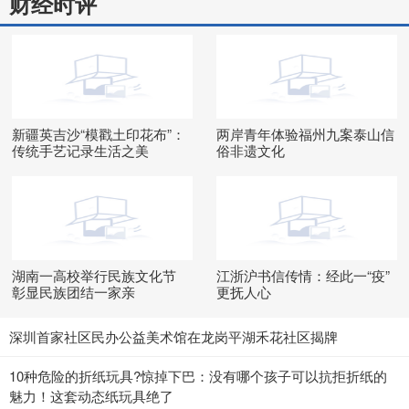
财经时评
新疆英吉沙“模戳土印花布”：
两岸青年体验福州九案泰山信
传统手艺记录生活之美
俗非遗文化
湖南一高校举行民族文化节
江浙沪书信传情：经此一“疫”
彰显民族团结一家亲
更抚人心
深圳首家社区民办公益美术馆在龙岗平湖禾花社区揭牌
10种危险的折纸玩具?惊掉下巴：没有哪个孩子可以抗拒折纸的
魅力！这套动态纸玩具绝了