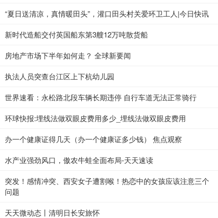
“夏日送清凉，真情暖田头”，灌口田头村关爱环卫工人|今日快讯
新时代造船交付英国船东第3艘12万吨散货船
房地产市场下半年如何走？ 全球新要闻
执法人员突查台江区上下杭幼儿园
世界速看：永松路北段车辆长期违停 自行车道无法正常骑行
环球快报:埋线法做双眼皮费用多少_埋线法做双眼皮费用
办一个健康证得几天（办一个健康证多少钱） 焦点观察
水产业强劲风口，傲农牛蛙全面布局-天天速读
突发！感情冲突、西安女子遭割喉！热恋中的女孩应该注意三个
问题
天天微动态丨清明日长安旅怀