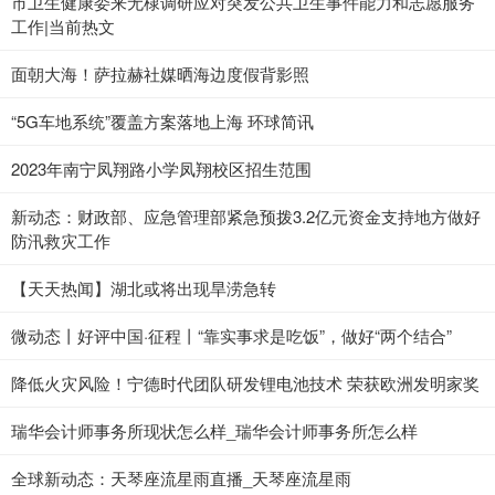
市卫生健康委来无棣调研应对突发公共卫生事件能力和志愿服务
工作|当前热文
面朝大海！萨拉赫社媒晒海边度假背影照
“5G车地系统”覆盖方案落地上海 环球简讯
2023年南宁凤翔路小学凤翔校区招生范围
新动态：财政部、应急管理部紧急预拨3.2亿元资金支持地方做好
防汛救灾工作
【天天热闻】湖北或将出现旱涝急转
微动态丨好评中国·征程丨“靠实事求是吃饭”，做好“两个结合”
降低火灾风险！宁德时代团队研发锂电池技术 荣获欧洲发明家奖
瑞华会计师事务所现状怎么样_瑞华会计师事务所怎么样
全球新动态：天琴座流星雨直播_天琴座流星雨