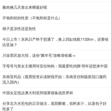
酱肉腌几天拿出来晒最好呢
不饱和烃的性质（不饱和烃是什么）
桃子是凉性还是热性
今日上市！东风日产终于想通了，换上四缸续航1132km，还要啥
比亚迪？
川渝景区放大招，这份“薅羊毛”攻略请收藏→
字母哥与美女主播周玲安拉钩钩：我最爱吃鸡脚 明年还想来中国
东南亚药品（股票投资从读财报开始：东南亚仿制版新冠口服药
流入国内）
中国女足抵达澳大利亚阿德莱德备战世界杯
分享北方水煎包的正宗做法，底部酥脆，馅料多汁，比蒸包子好
吃多了