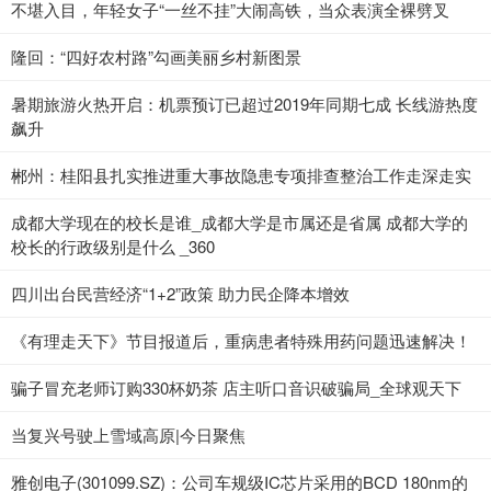
不堪入目，年轻女子“一丝不挂”大闹高铁，当众表演全裸劈叉
隆回：“四好农村路”勾画美丽乡村新图景
暑期旅游火热开启：机票预订已超过2019年同期七成 长线游热度
飙升
郴州：桂阳县扎实推进重大事故隐患专项排查整治工作走深走实
成都大学现在的校长是谁_成都大学是市属还是省属 成都大学的
校长的行政级别是什么 _360
四川出台民营经济“1+2”政策 助力民企降本增效
《有理走天下》节目报道后，重病患者特殊用药问题迅速解决！
骗子冒充老师订购330杯奶茶 店主听口音识破骗局_全球观天下
当复兴号驶上雪域高原|今日聚焦
雅创电子(301099.SZ)：公司车规级IC芯片采用的BCD 180nm的