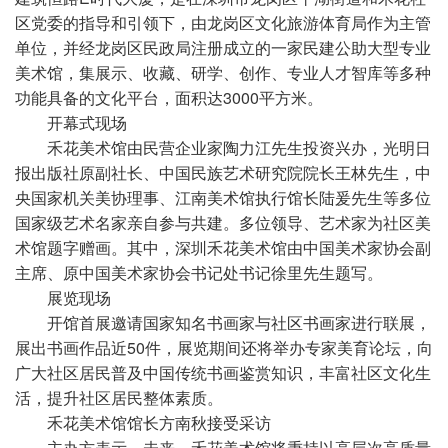
区党委的指导和引领下，由龙岗区文化旅游体育局作为主管
单位，并经龙岗区民政局注册成立的一家民建公助大型专业
美术馆，集展示、收藏、研学、创作、专业人才智库等多种
功能具备的文化平台，面积达3000平方米。
开幕式现场
禾花美术馆由民营企业家陶力江先生投资兴办，光明日
报出版社原副社长、中国民族艺术研究院院长王林先生，中
央国家机关美协理事、江南美术馆执行馆长陆爰先生等多位
国家级艺术名家亲自参与共建。多位领导、艺术家为社区美
术馆题字赠画。其中，深圳禾花美术馆由中国美术家协会副
主席、原中国美术家协会书记处书记徐里先生题写。
展览现场
开馆首展邀请国家知名书画家与社区书画家进行联展，
展出书画作品近50件，展览期间还将举办专家美育论坛，向
广大社区居民普及中国传统书画鉴赏知识，丰富社区文化生
活，提升社区居民整体素质。
禾花美术馆馆长方南秋接受采访
主办方表示，未来，禾花美术馆将秉持以高层次高质量