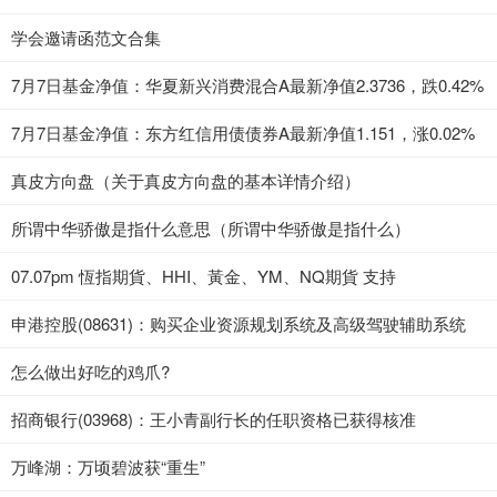
学会邀请函范文合集
7月7日基金净值：华夏新兴消费混合A最新净值2.3736，跌0.42%
7月7日基金净值：东方红信用债债券A最新净值1.151，涨0.02%
真皮方向盘（关于真皮方向盘的基本详情介绍）
所谓中华骄傲是指什么意思（所谓中华骄傲是指什么）
07.07pm 恆指期貨、HHI、黃金、YM、NQ期貨 支持
申港控股(08631)：购买企业资源规划系统及高级驾驶辅助系统
怎么做出好吃的鸡爪?
招商银行(03968)：王小青副行长的任职资格已获得核准
万峰湖：万顷碧波获“重生”