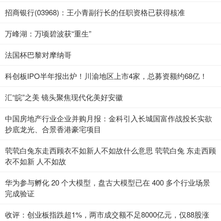
招商银行(03968)：王小青副行长的任职资格已获得核准
万峰湖：万顷碧波获“重生”
法国杯巴黎对摩纳哥
科创板IPO半年报出炉！川渝地区上市4家，总募资额约68亿！
汇“皖”之美 镜头聚焦现代化美好安徽
中国房地产行业企业并购月报：金科引入长城国富作战投长实欲
抄底龙光、合景香港豪宅项目
茕茕白兔东走西顾衣不如新人不如故什么意思 茕茕白兔 东走西顾
衣不如新 人不如故
华为参与孵化 20 个大模型，盘古大模型已在 400 多个行业场景
完成验证
收评：创业板指跌超1%，两市成交额不足8000亿元，仅88股涨