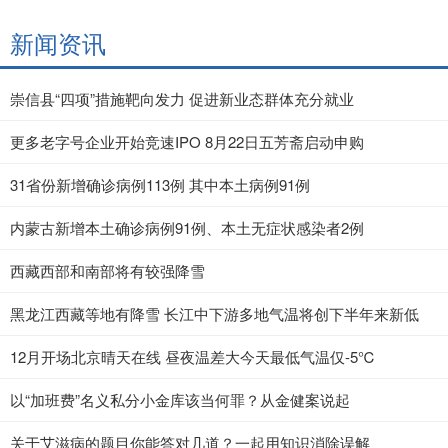
新闻资讯
崇信县“四项”措施靶向发力 促进新业态群体充分就业
更多老字号企业开始竞速IPO 8月22日五芳斋启动申购
31省份新增确诊病例113例 其中本土病例91例
内蒙古新增本土确诊病例91例、本土无症状感染者2例
西藏西部和南部将有较强降雪
黑龙江西藏等地有降雪 长江中下游多地气温将创下半年来新低
12月开场北京晴天在线 昼夜温差大今天最低气温仅-5℃
以“加班费”名义私分小金库该当何罪？从金健案说起
关于艾滋病的题目你能答对几道？一起用知识消除误解