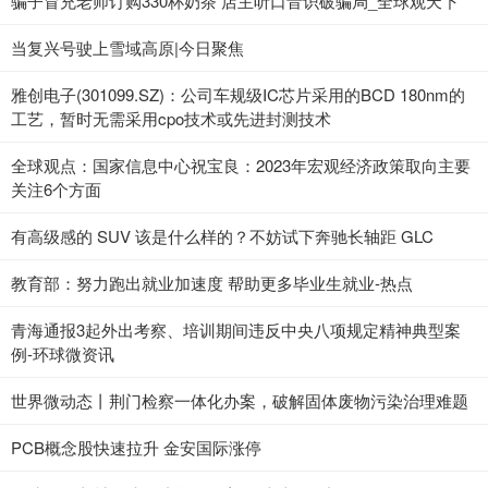
骗子冒充老师订购330杯奶茶 店主听口音识破骗局_全球观天下
当复兴号驶上雪域高原|今日聚焦
雅创电子(301099.SZ)：公司车规级IC芯片采用的BCD 180nm的
工艺，暂时无需采用cpo技术或先进封测技术
全球观点：国家信息中心祝宝良：2023年宏观经济政策取向主要
关注6个方面
有高级感的 SUV 该是什么样的？不妨试下奔驰长轴距 GLC
教育部：努力跑出就业加速度 帮助更多毕业生就业-热点
青海通报3起外出考察、培训期间违反中央八项规定精神典型案
例-环球微资讯
世界微动态丨荆门检察一体化办案，破解固体废物污染治理难题
PCB概念股快速拉升 金安国际涨停