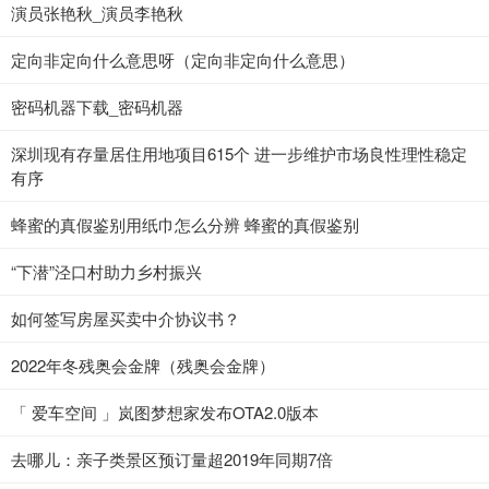
演员张艳秋_演员李艳秋
定向非定向什么意思呀（定向非定向什么意思）
密码机器下载_密码机器
深圳现有存量居住用地项目615个 进一步维护市场良性理性稳定
有序
蜂蜜的真假鉴别用纸巾怎么分辨 蜂蜜的真假鉴别
“下潜”泾口村助力乡村振兴
如何签写房屋买卖中介协议书？
2022年冬残奥会金牌（残奥会金牌）
「 爱车空间 」岚图梦想家发布OTA2.0版本
去哪儿：亲子类景区预订量超2019年同期7倍