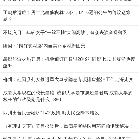
王朝后遗症！勇士光奢侈税就1.6亿，8年6冠的公牛为何没这难
题？
不堪入目，年轻女子“一丝不挂”大闹高铁，当众表演全裸劈叉
隆回：“四好农村路”勾画美丽乡村新图景
暑期旅游火热开启：机票预订已超过2019年同期七成 长线游热度
飙升
郴州：桂阳县扎实推进重大事故隐患专项排查整治工作走深走实
成都大学现在的校长是谁_成都大学是市属还是省属 成都大学的
校长的行政级别是什么 _360
四川出台民营经济“1+2”政策 助力民企降本增效
《有理走天下》节目报道后，重病患者特殊用药问题迅速解决！