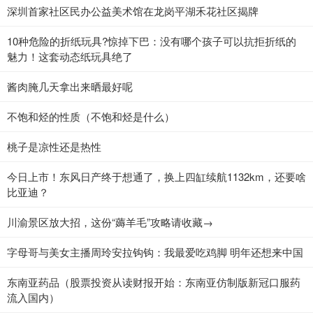
深圳首家社区民办公益美术馆在龙岗平湖禾花社区揭牌
10种危险的折纸玩具?惊掉下巴：没有哪个孩子可以抗拒折纸的
魅力！这套动态纸玩具绝了
酱肉腌几天拿出来晒最好呢
不饱和烃的性质（不饱和烃是什么）
桃子是凉性还是热性
今日上市！东风日产终于想通了，换上四缸续航1132km，还要啥
比亚迪？
川渝景区放大招，这份“薅羊毛”攻略请收藏→
字母哥与美女主播周玲安拉钩钩：我最爱吃鸡脚 明年还想来中国
东南亚药品（股票投资从读财报开始：东南亚仿制版新冠口服药
流入国内）