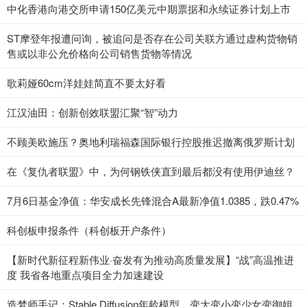
中化香港向港交所申请150亿美元中期票据和永续证券计划上市
ST摩登年报遭问询，被追问是否存在公司关联方通过虚构货物销
售或以非公允价格向公司销售货物等情况
歌莉娅60cm洋娃娃简直不要太好看
江汉油田：创新创效联盟汇聚“智”动力
不顾美欧施压？奥地利瑞福森国际银行控股推迟撤离俄罗斯计划
在《复仇者联盟》中，为何钢铁侠直到最后都没有使用伊迪丝？
7月6日基金净值：华安成长先锋混合A最新净值1.0385，跌0.47%
科创板申报条件（科创板开户条件）
【新时代新征程新伟业·奋发有为推动高质量发展】“战”高温推进
度 我省各地重点项目全力加速建设
造梦师手记：Stable Diffusion年龄模型，变大变小变少女变御姐