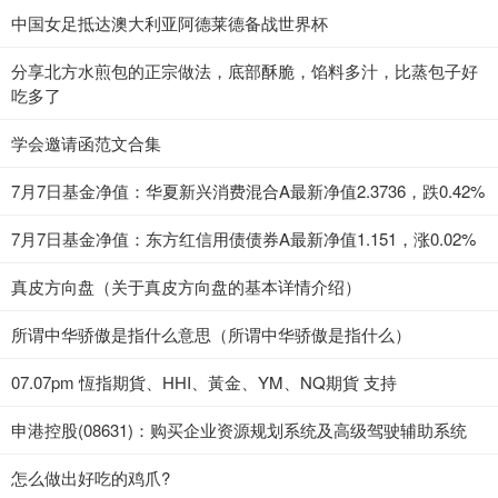
中国女足抵达澳大利亚阿德莱德备战世界杯
分享北方水煎包的正宗做法，底部酥脆，馅料多汁，比蒸包子好
吃多了
学会邀请函范文合集
7月7日基金净值：华夏新兴消费混合A最新净值2.3736，跌0.42%
7月7日基金净值：东方红信用债债券A最新净值1.151，涨0.02%
真皮方向盘（关于真皮方向盘的基本详情介绍）
所谓中华骄傲是指什么意思（所谓中华骄傲是指什么）
07.07pm 恆指期貨、HHI、黃金、YM、NQ期貨 支持
申港控股(08631)：购买企业资源规划系统及高级驾驶辅助系统
怎么做出好吃的鸡爪?