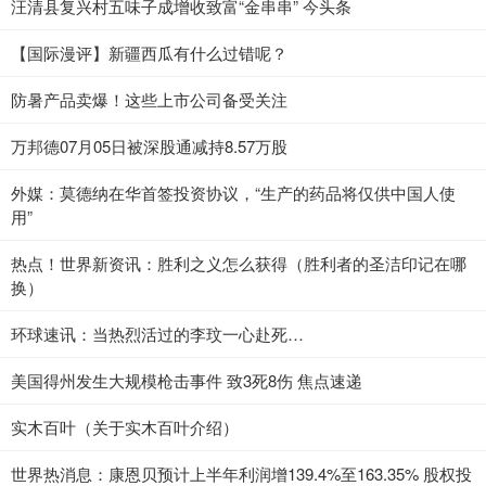
汪清县复兴村五味子成增收致富“金串串” 今头条
【国际漫评】新疆西瓜有什么过错呢？
防暑产品卖爆！这些上市公司备受关注
万邦德07月05日被深股通减持8.57万股
外媒：莫德纳在华首签投资协议，“生产的药品将仅供中国人使
用”
热点！世界新资讯：胜利之义怎么获得（胜利者的圣洁印记在哪
换）
环球速讯：当热烈活过的李玟一心赴死…
美国得州发生大规模枪击事件 致3死8伤 焦点速递
实木百叶（关于实木百叶介绍）
世界热消息：康恩贝预计上半年利润增139.4%至163.35% 股权投