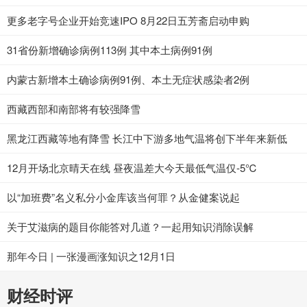
更多老字号企业开始竞速IPO 8月22日五芳斋启动申购
31省份新增确诊病例113例 其中本土病例91例
内蒙古新增本土确诊病例91例、本土无症状感染者2例
西藏西部和南部将有较强降雪
黑龙江西藏等地有降雪 长江中下游多地气温将创下半年来新低
12月开场北京晴天在线 昼夜温差大今天最低气温仅-5℃
以“加班费”名义私分小金库该当何罪？从金健案说起
关于艾滋病的题目你能答对几道？一起用知识消除误解
那年今日 | 一张漫画涨知识之12月1日
财经时评