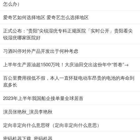
怎么办）
爱奇艺如何选择地区 爱奇艺怎么选择地区
正式公布：“贵阳”尖锐湿疣专科正规医院「实时公开」贵阳看尖
锐湿疣哪家医院好
​习酒叫停对外产品开发出于何种考虑
上半年生产原油超1500万吨！大庆油田交出这份年中“答卷”→
百公里费用很低不假，本人一直怀疑电动车昂贵的电池的寿命到
底多长
2023年上半年我国船企接单量全球居首
演员张艳秋_演员李艳秋
定向非定向什么意思呀（定向非定向什么意思）
密码机器下载_密码机器