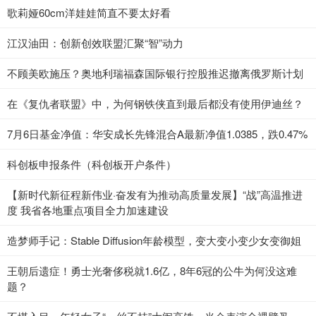
歌莉娅60cm洋娃娃简直不要太好看
江汉油田：创新创效联盟汇聚“智”动力
不顾美欧施压？奥地利瑞福森国际银行控股推迟撤离俄罗斯计划
在《复仇者联盟》中，为何钢铁侠直到最后都没有使用伊迪丝？
7月6日基金净值：华安成长先锋混合A最新净值1.0385，跌0.47%
科创板申报条件（科创板开户条件）
【新时代新征程新伟业·奋发有为推动高质量发展】“战”高温推进
度 我省各地重点项目全力加速建设
造梦师手记：Stable Diffusion年龄模型，变大变小变少女变御姐
王朝后遗症！勇士光奢侈税就1.6亿，8年6冠的公牛为何没这难
题？