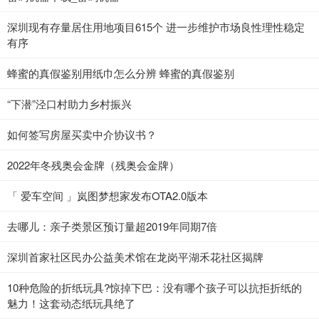
深圳现有存量居住用地项目615个 进一步维护市场良性理性稳定
有序
蜂蜜的真假鉴别用纸巾怎么分辨 蜂蜜的真假鉴别
“下潜”泾口村助力乡村振兴
如何签写房屋买卖中介协议书？
2022年冬残奥会金牌（残奥会金牌）
「 爱车空间 」岚图梦想家发布OTA2.0版本
去哪儿：亲子类景区预订量超2019年同期7倍
深圳首家社区民办公益美术馆在龙岗平湖禾花社区揭牌
10种危险的折纸玩具?惊掉下巴：没有哪个孩子可以抗拒折纸的
魅力！这套动态纸玩具绝了