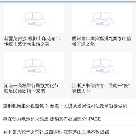
新疆英吉沙“模戳土印花布”：
两岸青年体验福州九案泰山信
传统手艺记录生活之美
俗非遗文化
湖南一高校举行民族文化节
江浙沪书信传情：经此一“疫”
彰显民族团结一家亲
更抚人心
重刑犯爽坐外役监狱？ 台媒：民进党当局说司法改革就要做到
存在动力电池起火隐患 捷豹宣布召回部分I-PACE
女甲第八轮于之莹达成四连胜 江苏茅山主场不敌成都