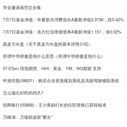
学会邀请函范文合集
7月7日基金净值：华夏新兴消费混合A最新净值2.3736，跌0.42%
7月7日基金净值：东方红信用债债券A最新净值1.151，涨0.02%
真皮方向盘（关于真皮方向盘的基本详情介绍）
所谓中华骄傲是指什么意思（所谓中华骄傲是指什么）
07.07pm 恆指期貨、HHI、黃金、YM、NQ期貨 支持
申港控股(08631)：购买企业资源规划系统及高级驾驶辅助系统
怎么做出好吃的鸡爪?
招商银行(03968)：王小青副行长的任职资格已获得核准
万峰湖：万顷碧波获“重生”