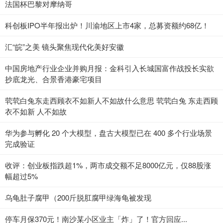
法国杯巴黎对摩纳哥
科创板IPO半年报出炉！川渝地区上市4家，总募资额约68亿！
汇“皖”之美 镜头聚焦现代化美好安徽
中国房地产行业企业并购月报：金科引入长城国富作战投长实欲
抄底龙光、合景香港豪宅项目
茕茕白兔东走西顾衣不如新人不如故什么意思 茕茕白兔 东走西顾
衣不如新 人不如故
华为参与孵化 20 个大模型，盘古大模型已在 400 多个行业场景
完成验证
收评：创业板指跌超1%，两市成交额不足8000亿元，仅88股涨
幅超过5%
乌龟肚子腐甲（200斤脱肛腐甲绿海龟被发现
停车月保370元！南沙某小区业主「炸」了！官方回应...