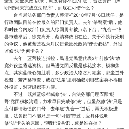
进党“完全执政”以来，就没有修不过的“法”，台法务部门声
明“惜尚未完成立法程序”，到底在可惜什么？
台当局法务部门负责人蔡清祥2018年7月16日就任，是
行政团队目前在位最久的部门负责人。去年“杀警案”后，他
和时任台内政部门负责人徐国勇都被点名下台，“九合一”各
县市选举后，徐先离开，蔡清祥依旧在位。关于不执行死刑
的争议，他被蓝营视为对民进党废死政策“使命必达”，外役
监修“法”为何卡关？
去年，蓝营接连指控，民进党民意代表2年前修“法”放
宽外役监遴选资格。但民进党团反批是移花接木、模糊焦
点。其实蓝绿心知肚明，多少政治人物贪污犯案，都坐过外
役监，若严格审查，或在“法条”里明确载明哪些案类不得服
外役监，对蓝绿都不方便。
不过，既然蓝绿都喊修“法”，台法务部门理应跟“朝
野”党团积极沟通，力求早日完成修“法”，但显然修“法”只是
应付群情激愤的口号，去年底“九合一”过后，再无积极进
度，法务部门不能只是一句“可惜”带过，应具体说明
修“法”卡关的原因，“朝野”没共识，或是谁在挡？