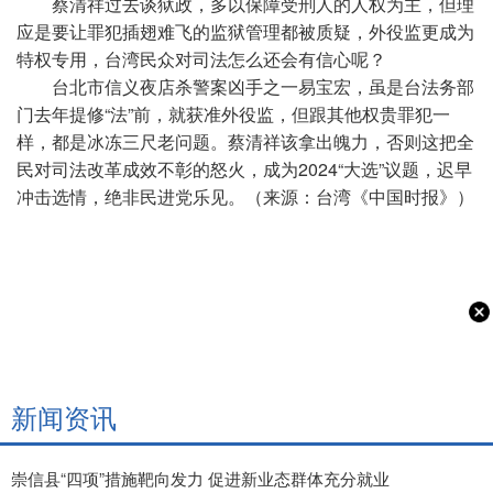
蔡清祥过去谈狱政，多以保障受刑人的人权为主，但理
应是要让罪犯插翅难飞的监狱管理都被质疑，外役监更成为
特权专用，台湾民众对司法怎么还会有信心呢？
台北市信义夜店杀警案凶手之一易宝宏，虽是台法务部
门去年提修“法”前，就获准外役监，但跟其他权贵罪犯一
样，都是冰冻三尺老问题。蔡清祥该拿出魄力，否则这把全
民对司法改革成效不彰的怒火，成为2024“大选”议题，迟早
冲击选情，绝非民进党乐见。（来源：台湾《中国时报》）
新闻资讯
崇信县“四项”措施靶向发力 促进新业态群体充分就业