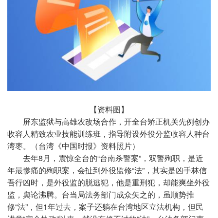
【资料图】
屏东监狱与高雄农改场合作，开全台矫正机关先例创办
收容人精致农业技能训练班，指导附设外役分监收容人种台
湾枣。（台湾《中国时报》资料照片）
去年8月，震惊全台的“台南杀警案”，双警殉职，是近
年最惨痛的殉职案，会扯到外役监修“法”，其实是凶手林信
吾行凶时，是外役监的脱逃犯，他是重刑犯，却能爽坐外役
监，舆论沸腾。台当局法务部门成众矢之的，虽顺势推
修“法”，但1年过去，案子还躺在台湾地区立法机构，但民