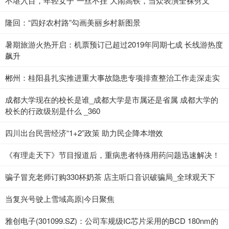
不堪入目，年轻女子“一丝不挂”大闹高铁，当众表演全裸劈叉
隆回：“四好农村路”勾画美丽乡村新图景
暑期旅游火热开启：机票预订已超过2019年同期七成 长线游热度
飙升
郴州：桂阳县扎实推进重大事故隐患专项排查整治工作走深走实
成都大学现在的校长是谁_成都大学是市属还是省属 成都大学的
校长的行政级别是什么 _360
四川出台民营经济“1+2”政策 助力民企降本增效
《有理走天下》节目报道后，重病患者特殊用药问题迅速解决！
骗子冒充老师订购330杯奶茶 店主听口音识破骗局_全球观天下
当复兴号驶上雪域高原|今日聚焦
雅创电子(301099.SZ)：公司车规级IC芯片采用的BCD 180nm的