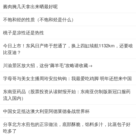
酱肉腌几天拿出来晒最好呢
不饱和烃的性质（不饱和烃是什么）
桃子是凉性还是热性
今日上市！东风日产终于想通了，换上四缸续航1132km，还要啥
比亚迪？
川渝景区放大招，这份“薅羊毛”攻略请收藏→
字母哥与美女主播周玲安拉钩钩：我最爱吃鸡脚 明年还想来中国
东南亚药品（股票投资从读财报开始：东南亚仿制版新冠口服药
流入国内）
中国女足抵达澳大利亚阿德莱德备战世界杯
分享北方水煎包的正宗做法，底部酥脆，馅料多汁，比蒸包子好
吃多了