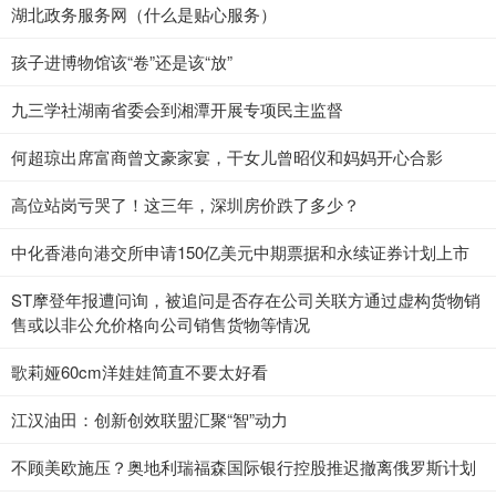
湖北政务服务网（什么是贴心服务）
孩子进博物馆该“卷”还是该“放”
九三学社湖南省委会到湘潭开展专项民主监督
何超琼出席富商曾文豪家宴，干女儿曾昭仪和妈妈开心合影
高位站岗亏哭了！这三年，深圳房价跌了多少？
中化香港向港交所申请150亿美元中期票据和永续证券计划上市
ST摩登年报遭问询，被追问是否存在公司关联方通过虚构货物销
售或以非公允价格向公司销售货物等情况
歌莉娅60cm洋娃娃简直不要太好看
江汉油田：创新创效联盟汇聚“智”动力
不顾美欧施压？奥地利瑞福森国际银行控股推迟撤离俄罗斯计划