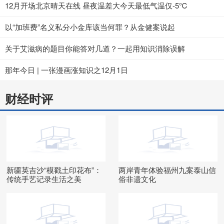
12月开场北京晴天在线 昼夜温差大今天最低气温仅-5℃
以“加班费”名义私分小金库该当何罪？从金健案说起
关于艾滋病的题目你能答对几道？一起用知识消除误解
那年今日 | 一张漫画涨知识之12月1日
财经时评
新疆英吉沙“模戳土印花布”：
两岸青年体验福州九案泰山信
传统手艺记录生活之美
俗非遗文化