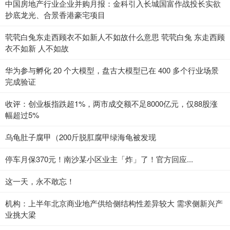
中国房地产行业企业并购月报：金科引入长城国富作战投长实欲
抄底龙光、合景香港豪宅项目
茕茕白兔东走西顾衣不如新人不如故什么意思 茕茕白兔 东走西顾
衣不如新 人不如故
华为参与孵化 20 个大模型，盘古大模型已在 400 多个行业场景
完成验证
收评：创业板指跌超1%，两市成交额不足8000亿元，仅88股涨
幅超过5%
乌龟肚子腐甲（200斤脱肛腐甲绿海龟被发现
停车月保370元！南沙某小区业主「炸」了！官方回应...
这一天，永不敢忘！
机构：上半年北京商业地产供给侧结构性差异较大 需求侧新兴产
业挑大梁