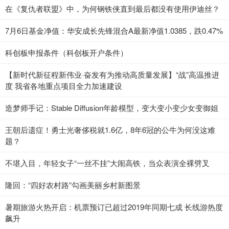
在《复仇者联盟》中，为何钢铁侠直到最后都没有使用伊迪丝？
7月6日基金净值：华安成长先锋混合A最新净值1.0385，跌0.47%
科创板申报条件（科创板开户条件）
【新时代新征程新伟业·奋发有为推动高质量发展】“战”高温推进
度 我省各地重点项目全力加速建设
造梦师手记：Stable Diffusion年龄模型，变大变小变少女变御姐
王朝后遗症！勇士光奢侈税就1.6亿，8年6冠的公牛为何没这难
题？
不堪入目，年轻女子“一丝不挂”大闹高铁，当众表演全裸劈叉
隆回：“四好农村路”勾画美丽乡村新图景
暑期旅游火热开启：机票预订已超过2019年同期七成 长线游热度
飙升