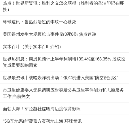
热点！世界新资讯：胜利之义怎么获得（胜利者的圣洁印记在哪
换）
环球速讯：当热烈活过的李玟一心赴死…
美国得州发生大规模枪击事件 致3死8伤 焦点速递
实木百叶（关于实木百叶介绍）
世界热消息：康恩贝预计上半年利润增139.4%至163.35% 股权投
资成重要影响因素
世界最资讯丨战略轰炸机出动！俄军机进入美国“防空识别区”
市卫生健康委来无棣调研应对突发公共卫生事件能力和志愿服务
工作|当前热文
面朝大海！萨拉赫社媒晒海边度假背影照
“5G车地系统”覆盖方案落地上海 环球简讯