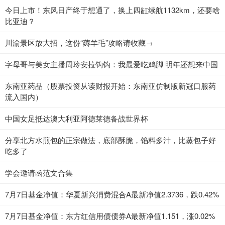
今日上市！东风日产终于想通了，换上四缸续航1132km，还要啥
比亚迪？
川渝景区放大招，这份“薅羊毛”攻略请收藏→
字母哥与美女主播周玲安拉钩钩：我最爱吃鸡脚 明年还想来中国
东南亚药品（股票投资从读财报开始：东南亚仿制版新冠口服药
流入国内）
中国女足抵达澳大利亚阿德莱德备战世界杯
分享北方水煎包的正宗做法，底部酥脆，馅料多汁，比蒸包子好
吃多了
学会邀请函范文合集
7月7日基金净值：华夏新兴消费混合A最新净值2.3736，跌0.42%
7月7日基金净值：东方红信用债债券A最新净值1.151，涨0.02%