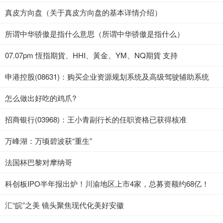
真皮方向盘（关于真皮方向盘的基本详情介绍）
所谓中华骄傲是指什么意思（所谓中华骄傲是指什么）
07.07pm 恆指期貨、HHI、黃金、YM、NQ期貨 支持
申港控股(08631)：购买企业资源规划系统及高级驾驶辅助系统
怎么做出好吃的鸡爪?
招商银行(03968)：王小青副行长的任职资格已获得核准
万峰湖：万顷碧波获“重生”
法国杯巴黎对摩纳哥
科创板IPO半年报出炉！川渝地区上市4家，总募资额约68亿！
汇“皖”之美 镜头聚焦现代化美好安徽