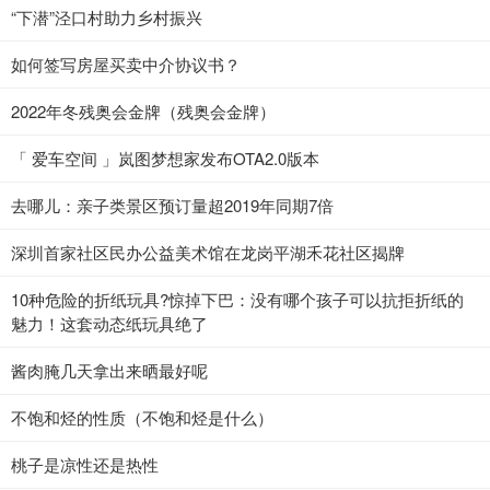
“下潜”泾口村助力乡村振兴
如何签写房屋买卖中介协议书？
2022年冬残奥会金牌（残奥会金牌）
「 爱车空间 」岚图梦想家发布OTA2.0版本
去哪儿：亲子类景区预订量超2019年同期7倍
深圳首家社区民办公益美术馆在龙岗平湖禾花社区揭牌
10种危险的折纸玩具?惊掉下巴：没有哪个孩子可以抗拒折纸的
魅力！这套动态纸玩具绝了
酱肉腌几天拿出来晒最好呢
不饱和烃的性质（不饱和烃是什么）
桃子是凉性还是热性