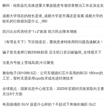
郴州：桂阳县扎实推进重大事故隐患专项排查整治工作走深走实
成都大学现在的校长是谁_成都大学是市属还是省属 成都大学的
校长的行政级别是什么 _360
四川出台民营经济“1+2”政策 助力民企降本增效
《有理走天下》节目报道后，重病患者特殊用药问题迅速解决！
骗子冒充老师订购330杯奶茶 店主听口音识破骗局_全球观天下
当复兴号驶上雪域高原|今日聚焦
雅创电子(301099.SZ)：公司车规级IC芯片采用的BCD 180nm的
工艺，暂时无需采用cpo技术或先进封测技术
全球观点：国家信息中心祝宝良：2023年宏观经济政策取向主要
关注6个方面
有高级感的 SUV 该是什么样的？不妨试下奔驰长轴距 GLC