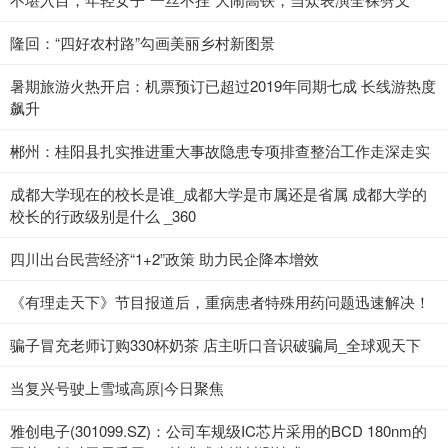
隆回：“四好农村路”勾画美丽乡村新图景
暑期旅游火热开启：机票预订已超过2019年同期七成 长线游热度
飙升
郴州：桂阳县扎实推进重大事故隐患专项排查整治工作走深走实
成都大学现在的校长是谁_成都大学是市属还是省属 成都大学的
校长的行政级别是什么 _360
四川出台民营经济“1+2”政策 助力民企降本增效
《有理走天下》节目报道后，重病患者特殊用药问题迅速解决！
骗子冒充老师订购330杯奶茶 店主听口音识破骗局_全球观天下
当复兴号驶上雪域高原|今日聚焦
雅创电子(301099.SZ)：公司车规级IC芯片采用的BCD 180nm的