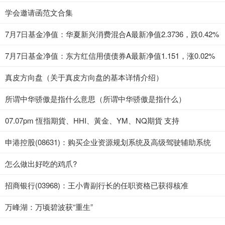
学会邀请函范文合集
7月7日基金净值：华夏新兴消费混合A最新净值2.3736，跌0.42%
7月7日基金净值：东方红信用债债券A最新净值1.151，涨0.02%
真皮方向盘（关于真皮方向盘的基本详情介绍）
所谓中华骄傲是指什么意思（所谓中华骄傲是指什么）
07.07pm 恆指期貨、HHI、黃金、YM、NQ期貨 支持
申港控股(08631)：购买企业资源规划系统及高级驾驶辅助系统
怎么做出好吃的鸡爪?
招商银行(03968)：王小青副行长的任职资格已获得核准
万峰湖：万顷碧波获“重生”