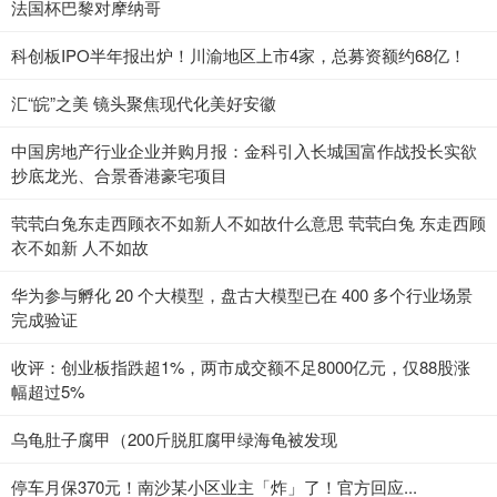
法国杯巴黎对摩纳哥
科创板IPO半年报出炉！川渝地区上市4家，总募资额约68亿！
汇“皖”之美 镜头聚焦现代化美好安徽
中国房地产行业企业并购月报：金科引入长城国富作战投长实欲
抄底龙光、合景香港豪宅项目
茕茕白兔东走西顾衣不如新人不如故什么意思 茕茕白兔 东走西顾
衣不如新 人不如故
华为参与孵化 20 个大模型，盘古大模型已在 400 多个行业场景
完成验证
收评：创业板指跌超1%，两市成交额不足8000亿元，仅88股涨
幅超过5%
乌龟肚子腐甲（200斤脱肛腐甲绿海龟被发现
停车月保370元！南沙某小区业主「炸」了！官方回应...