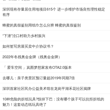
深圳现有存量居住用地项目615个 进一步维护市场良性理性稳定
有序
蜂蜜的真假鉴别用纸巾怎么分辨 蜂蜜的真假鉴别
“下潜”泾口村助力乡村振兴
如何签写房屋买卖中介协议书？
2022年冬残奥会金牌（残奥会金牌）
「 爱车空间 」岚图梦想家发布OTA2.0版本
去哪儿：亲子类景区预订量超2019年同期7倍
深圳首家社区民办公益美术馆在龙岗平湖禾花社区揭牌
10种危险的折纸玩具?惊掉下巴：没有哪个孩子可以抗拒折纸的
魅力！这套动态纸玩具绝了