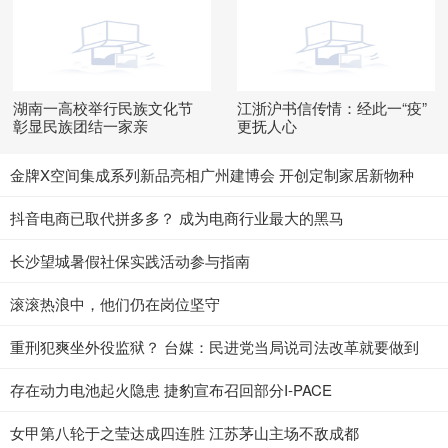
湖南一高校举行民族文化节
江浙沪书信传情：经此一“疫”
彰显民族团结一家亲
更抚人心
金牌X空间集成系列新品亮相广州建博会 开创定制家居新物种
抖音电商已取代拼多多？ 成为电商行业最大的黑马
长沙望城暑假社保实践活动参与指南
滚滚热浪中，他们仍在岗位坚守
重刑犯爽坐外役监狱？ 台媒：民进党当局说司法改革就要做到
存在动力电池起火隐患 捷豹宣布召回部分I-PACE
女甲第八轮于之莹达成四连胜 江苏茅山主场不敌成都