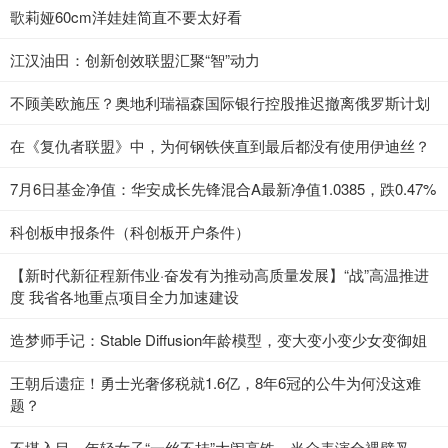
歌莉娅60cm洋娃娃简直不要太好看
江汉油田：创新创效联盟汇聚“智”动力
不顾美欧施压？奥地利瑞福森国际银行控股推迟撤离俄罗斯计划
在《复仇者联盟》中，为何钢铁侠直到最后都没有使用伊迪丝？
7月6日基金净值：华安成长先锋混合A最新净值1.0385，跌0.47%
科创板申报条件（科创板开户条件）
【新时代新征程新伟业·奋发有为推动高质量发展】“战”高温推进
度 我省各地重点项目全力加速建设
造梦师手记：Stable Diffusion年龄模型，变大变小变少女变御姐
王朝后遗症！勇士光奢侈税就1.6亿，8年6冠的公牛为何没这难
题？
不堪入目，年轻女子“一丝不挂”大闹高铁，当众表演全裸劈叉