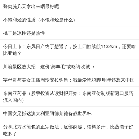
酱肉腌几天拿出来晒最好呢
不饱和烃的性质（不饱和烃是什么）
桃子是凉性还是热性
今日上市！东风日产终于想通了，换上四缸续航1132km，还要啥
比亚迪？
川渝景区放大招，这份“薅羊毛”攻略请收藏→
字母哥与美女主播周玲安拉钩钩：我最爱吃鸡脚 明年还想来中国
东南亚药品（股票投资从读财报开始：东南亚仿制版新冠口服药
流入国内）
中国女足抵达澳大利亚阿德莱德备战世界杯
分享北方水煎包的正宗做法，底部酥脆，馅料多汁，比蒸包子好
吃多了