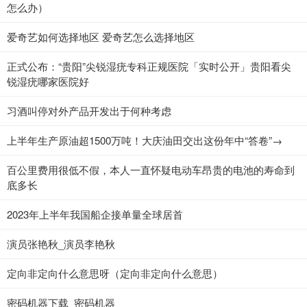
怎么办）
爱奇艺如何选择地区 爱奇艺怎么选择地区
正式公布：“贵阳”尖锐湿疣专科正规医院「实时公开」贵阳看尖
锐湿疣哪家医院好
​习酒叫停对外产品开发出于何种考虑
上半年生产原油超1500万吨！大庆油田交出这份年中“答卷”→
百公里费用很低不假，本人一直怀疑电动车昂贵的电池的寿命到
底多长
2023年上半年我国船企接单量全球居首
演员张艳秋_演员李艳秋
定向非定向什么意思呀（定向非定向什么意思）
密码机器下载_密码机器