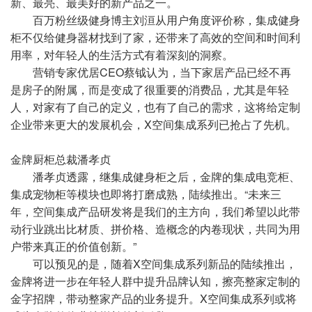
新、最亮、最美好的新产品之一。
百万粉丝级健身博主刘洹从用户角度评价称，集成健身
柜不仅给健身器材找到了家，还带来了高效的空间和时间利
用率，对年轻人的生活方式有着深刻的洞察。
营销专家优居CEO蔡钺认为，当下家居产品已经不再
是房子的附属，而是变成了很重要的消费品，尤其是年轻
人，对家有了自己的定义，也有了自己的需求，这将给定制
企业带来更大的发展机会，X空间集成系列已抢占了先机。
金牌厨柜总裁潘孝贞
潘孝贞透露，继集成健身柜之后，金牌的集成电竞柜、
集成宠物柜等模块也即将打磨成熟，陆续推出。“未来三
年，空间集成产品研发将是我们的主方向，我们希望以此带
动行业跳出比材质、拼价格、造概念的内卷现状，共同为用
户带来真正的价值创新。”
可以预见的是，随着X空间集成系列新品的陆续推出，
金牌将进一步在年轻人群中提升品牌认知，擦亮整家定制的
金字招牌，带动整家产品的业务提升。X空间集成系列或将