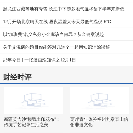
黑龙江西藏等地有降雪 长江中下游多地气温将创下半年来新低
12月开场北京晴天在线 昼夜温差大今天最低气温仅-5℃
以“加班费”名义私分小金库该当何罪？从金健案说起
关于艾滋病的题目你能答对几道？一起用知识消除误解
那年今日 | 一张漫画涨知识之12月1日
财经时评
新疆英吉沙“模戳土印花布”：
两岸青年体验福州九案泰山信
传统手艺记录生活之美
俗非遗文化