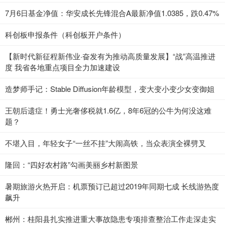
7月6日基金净值：华安成长先锋混合A最新净值1.0385，跌0.47%
科创板申报条件（科创板开户条件）
【新时代新征程新伟业·奋发有为推动高质量发展】“战”高温推进
度 我省各地重点项目全力加速建设
造梦师手记：Stable Diffusion年龄模型，变大变小变少女变御姐
王朝后遗症！勇士光奢侈税就1.6亿，8年6冠的公牛为何没这难
题？
不堪入目，年轻女子“一丝不挂”大闹高铁，当众表演全裸劈叉
隆回：“四好农村路”勾画美丽乡村新图景
暑期旅游火热开启：机票预订已超过2019年同期七成 长线游热度
飙升
郴州：桂阳县扎实推进重大事故隐患专项排查整治工作走深走实