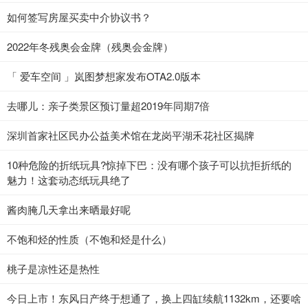
如何签写房屋买卖中介协议书？
2022年冬残奥会金牌（残奥会金牌）
「 爱车空间 」岚图梦想家发布OTA2.0版本
去哪儿：亲子类景区预订量超2019年同期7倍
深圳首家社区民办公益美术馆在龙岗平湖禾花社区揭牌
10种危险的折纸玩具?惊掉下巴：没有哪个孩子可以抗拒折纸的
魅力！这套动态纸玩具绝了
酱肉腌几天拿出来晒最好呢
不饱和烃的性质（不饱和烃是什么）
桃子是凉性还是热性
今日上市！东风日产终于想通了，换上四缸续航1132km，还要啥