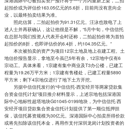
深港国际中心被拍卖资产预计将于一个月内重新上架，二拍
起拍价或为评估价163.05亿元的5.6折，目前尚没有意向企
业，以最终拍卖结果为准。
照此估算，二拍起拍价为91.31亿元。汪泳也致电了上
述人士并再获确认，这让他很是不解，“5月中旬，中信信托
在总部与我们投资人代表开会时还称，二拍起拍价将为首拍
起拍价的8折，也即评估价的6.4折，约104.35亿元。”
本次被拍卖的资产为项目12宗土地及地上在建工程。土
地估价报告显示，拿地至今虽已5年有余，12宗地中仅有6
宗动工。具体来看，1宗建有集中商业及T3办公楼，已建工
程量为19.26万平方米；1宗建有售楼处，已建工程量5890
平方米；剩下4宗地仅进行了地下土方开挖。
另据中信信托发行的“中信信托-西安经开等两家贷款集
合资金信托计划”项目推介材料显示，上述宗地包括深港国
际中心地标性超塔地块G01045-0199地块，为中信信托·西
安经开项目贷款集合资金信托计划提供了第一顺位抵押担
保，该信托募资规模为30亿元。深港国际中心拍卖所得价款
或将先扣除该信托本金，再用作支付深圳龙岗计划投资者的