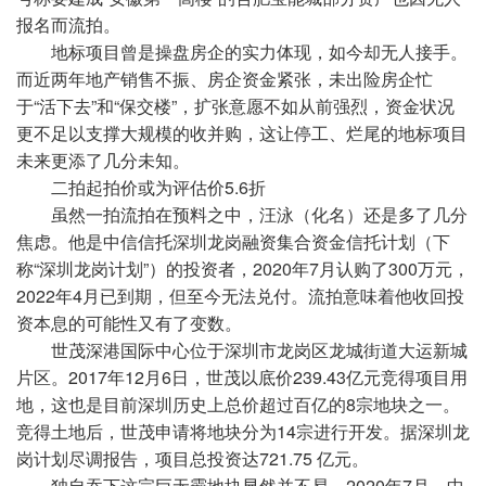
报名而流拍。
地标项目曾是操盘房企的实力体现，如今却无人接手。
而近两年地产销售不振、房企资金紧张，未出险房企忙
于“活下去”和“保交楼”，扩张意愿不如从前强烈，资金状况
更不足以支撑大规模的收并购，这让停工、烂尾的地标项目
未来更添了几分未知。
二拍起拍价或为评估价5.6折
虽然一拍流拍在预料之中，汪泳（化名）还是多了几分
焦虑。他是中信信托深圳龙岗融资集合资金信托计划（下
称“深圳龙岗计划”）的投资者，2020年7月认购了300万元，
2022年4月已到期，但至今无法兑付。流拍意味着他收回投
资本息的可能性又有了变数。
世茂深港国际中心位于深圳市龙岗区龙城街道大运新城
片区。2017年12月6日，世茂以底价239.43亿元竞得项目用
地，这也是目前深圳历史上总价超过百亿的8宗地块之一。
竞得土地后，世茂申请将地块分为14宗进行开发。据深圳龙
岗计划尽调报告，项目总投资达721.75 亿元。
独自吞下这宗巨无霸地块显然并不易。2020年7月，中