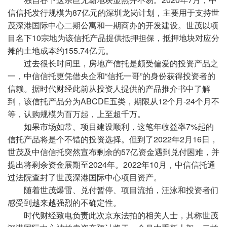
信信托发行规模为87亿元的深圳龙岗计划，主要用于支持世
茂深港国际中心二期公寓和一期商办的开发建设。世茂以项
目名下10宗地为该信托产品提供抵押担保，抵押地块对应分
摊的土地成本约155.74亿元。
过去很长时间里，房地产信托是颇受偏爱的投资产品之
一，中信信托更凭借央企和“信托一哥”的身份获得投资者的
信赖。据时代财经此前从投资人提供的产品推介书中了解
到，该信托产品分为ABCDE五类，期限从12个月-24个月不
等，认购规模为百万起，上至超千万。
如果市场如常、项目建设顺利，这笔年收益率7%起的
信托产品将是个不错的投资选择。但到了2022年2月16日，
世茂及中信信托突然宣布剩余的57亿资金遇到兑付困难，并
提出将剩余资金展期至2024年。2022年10月，中信信托通
过法院查封了世茂深港国际中心项目资产。
随着世茂爆雷、兑付暂停、项目流拍，汪泳和投资者们
感受到越来越强烈的不确定性。
时代财经致电负责此次京东法拍的相关人士，其称世茂