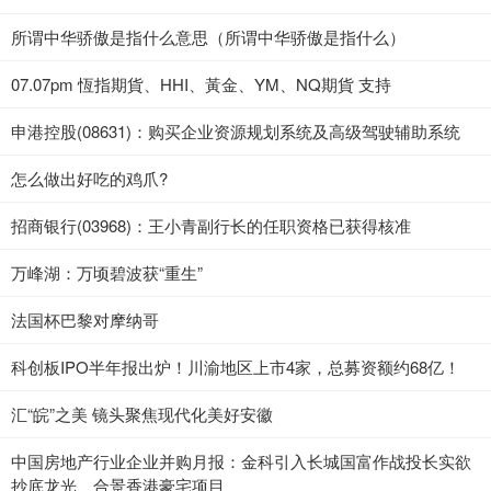
所谓中华骄傲是指什么意思（所谓中华骄傲是指什么）
07.07pm 恆指期貨、HHI、黃金、YM、NQ期貨 支持
申港控股(08631)：购买企业资源规划系统及高级驾驶辅助系统
怎么做出好吃的鸡爪?
招商银行(03968)：王小青副行长的任职资格已获得核准
万峰湖：万顷碧波获“重生”
法国杯巴黎对摩纳哥
科创板IPO半年报出炉！川渝地区上市4家，总募资额约68亿！
汇“皖”之美 镜头聚焦现代化美好安徽
中国房地产行业企业并购月报：金科引入长城国富作战投长实欲
抄底龙光、合景香港豪宅项目