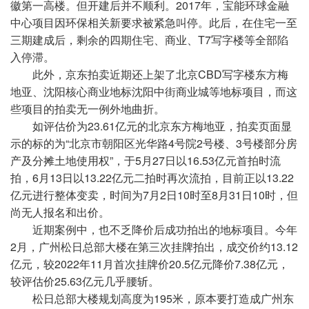
徽第一高楼。但开建后并不顺利。2017年，宝能环球金融
中心项目因环保相关新要求被紧急叫停。此后，在住宅一至
三期建成后，剩余的四期住宅、商业、T7写字楼等全部陷
入停滞。
此外，京东拍卖近期还上架了北京CBD写字楼东方梅
地亚、沈阳核心商业地标沈阳中街商业城等地标项目，而这
些项目的拍卖无一例外地曲折。
如评估价为23.61亿元的北京东方梅地亚，拍卖页面显
示的标的为“北京市朝阳区光华路4号院2号楼、3号楼部分房
产及分摊土地使用权”，于5月27日以16.53亿元首拍时流
拍，6月13日以13.22亿元二拍时再次流拍，目前正以13.22
亿元进行整体变卖，时间为7月2日10时至8月31日10时，但
尚无人报名和出价。
近期案例中，也不乏降价后成功拍出的地标项目。今年
2月，广州松日总部大楼在第三次挂牌拍出，成交价约13.12
亿元，较2022年11月首次挂牌价20.5亿元降价7.38亿元，
较评估价25.63亿元几乎腰斩。
松日总部大楼规划高度为195米，原本要打造成广州东