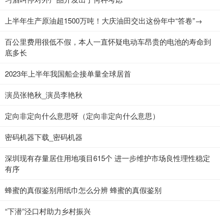
上半年生产原油超1500万吨！大庆油田交出这份年中“答卷”→
百公里费用很低不假，本人一直怀疑电动车昂贵的电池的寿命到
底多长
2023年上半年我国船企接单量全球居首
演员张艳秋_演员李艳秋
定向非定向什么意思呀（定向非定向什么意思）
密码机器下载_密码机器
深圳现有存量居住用地项目615个 进一步维护市场良性理性稳定
有序
蜂蜜的真假鉴别用纸巾怎么分辨 蜂蜜的真假鉴别
“下潜”泾口村助力乡村振兴