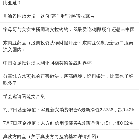
比亚迪？
川渝景区放大招，这份“薅羊毛”攻略请收藏→
字母哥与美女主播周玲安拉钩钩：我最爱吃鸡脚 明年还想来中国
东南亚药品（股票投资从读财报开始：东南亚仿制版新冠口服药
流入国内）
中国女足抵达澳大利亚阿德莱德备战世界杯
分享北方水煎包的正宗做法，底部酥脆，馅料多汁，比蒸包子好
吃多了
学会邀请函范文合集
7月7日基金净值：华夏新兴消费混合A最新净值2.3736，跌0.42%
7月7日基金净值：东方红信用债债券A最新净值1.151，涨0.02%
真皮方向盘（关于真皮方向盘的基本详情介绍）