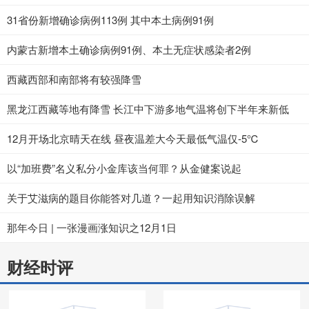
31省份新增确诊病例113例 其中本土病例91例
内蒙古新增本土确诊病例91例、本土无症状感染者2例
西藏西部和南部将有较强降雪
黑龙江西藏等地有降雪 长江中下游多地气温将创下半年来新低
12月开场北京晴天在线 昼夜温差大今天最低气温仅-5℃
以“加班费”名义私分小金库该当何罪？从金健案说起
关于艾滋病的题目你能答对几道？一起用知识消除误解
那年今日 | 一张漫画涨知识之12月1日
财经时评