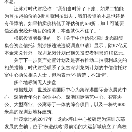
本息。
汪泳对时代财经称：“我们当时算了下账，如果二拍能
为首拍起拍价的8折且顺利拍出去，我们投资的本息也还是
有保障的。如果拍卖价格低于评估价的5.6折，加上可能要
偿还西安经开项目的债务，本金就保不住了。”
根据投资者提供的一份《关于中信信托·深圳龙岗融资
集合资金信托计划涉嫌违法违规调查申请》显示，除57亿元
本金未兑付外，深圳龙岗计划已拖欠投资者利息超10亿元。
关于下一步资产处置计划及是否有推动二拍顺利成交的
相关措施，时代财经联系了负责深圳龙岗计划的中信信托财
富中心两位相关人士，但均表示“不清楚，不知情”。
多个地标尚无人接盘
根据规划，世茂深港国际中心为集深港国际会议展览中
心、深港青年合作创业中心、深港国际演艺中心、智能办
公、大型商业、公寓等于一体的综合项目，以及一栋约600
米高的深圳新地标建筑。
世茂拿地的2017年，龙岗-坪山中心被确定为深圳东部
发展的主轴，位于“东进战略”最前沿的大运新城确立了“高校