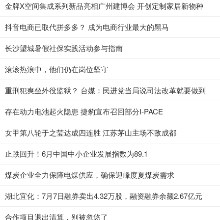
金牌X空间集成系列新品亮相广州建博会 开创定制家居新物种
抖音电商已取代拼多多？ 成为电商行业最大的黑马
长沙望城暑假社保实践活动参与指南
滚滚热浪中，他们仍在岗位坚守
重刑犯爽坐外役监狱？ 台媒：民进党当局说司法改革就要做到
存在动力电池起火隐患 捷豹宣布召回部分I-PACE
女甲第八轮于之莹达成四连胜 江苏茅山主场不敌成都
止跌回升！6月中国中小企业发展指数为89.1
煤炭企业全力保障电煤供应，确保迎峰度夏煤炭需求
湖北宜化：7月7日融券卖出4.32万股，融资融券余额2.67亿元
合作项目退出清算，别被忽悠了