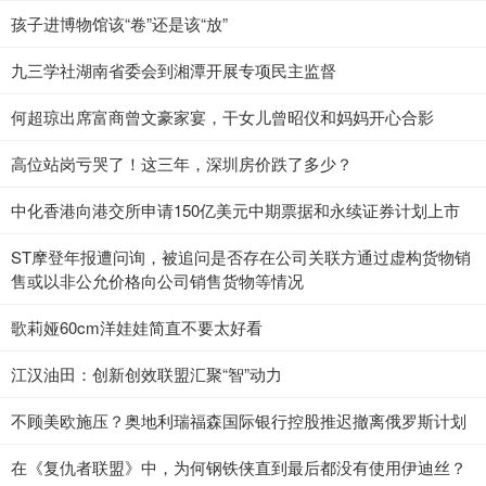
孩子进博物馆该“卷”还是该“放”
九三学社湖南省委会到湘潭开展专项民主监督
何超琼出席富商曾文豪家宴，干女儿曾昭仪和妈妈开心合影
高位站岗亏哭了！这三年，深圳房价跌了多少？
中化香港向港交所申请150亿美元中期票据和永续证券计划上市
ST摩登年报遭问询，被追问是否存在公司关联方通过虚构货物销
售或以非公允价格向公司销售货物等情况
歌莉娅60cm洋娃娃简直不要太好看
江汉油田：创新创效联盟汇聚“智”动力
不顾美欧施压？奥地利瑞福森国际银行控股推迟撤离俄罗斯计划
在《复仇者联盟》中，为何钢铁侠直到最后都没有使用伊迪丝？