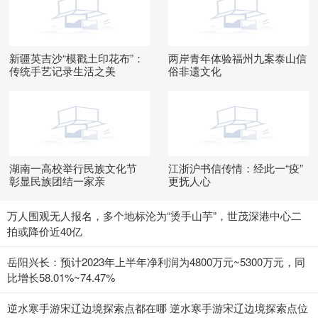
新疆英吉沙“模戳土印花布”：
两岸青年体验福州九案泰山信
传统手艺记录生活之美
俗非遗文化
湖南一高校举行民族文化节
江浙沪书信传情：经此一“疫”
彰显民族团结一家亲
更抚人心
万人围观无人报名，多个地标沦为“烫手山芋”，世茂深港中心二
拍或降价近40亿
岳阳兴长：预计2023年上半年净利润为4800万元~5300万元，同
比增长58.01%~74.47%
逆水寒手游宋辽边境探索点都在哪 逆水寒手游宋辽边境探索点位