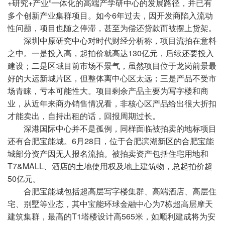
+研究+产业”一体化的高端产学研中心的发展路径，并已有
多个创新产业集群项目。如今6年过去，因开发商陷入流动
性问题，项目也随之停滞，甚至为偿还贷款而被摆上货架。
深圳中原研究中心对时代财经分析称，项目流拍在意料
之中。一是投入高，起拍价就高达130亿元，后续还要投入
建设；二是区域目前市场不景气，虽然项目位于龙岗前景最
好的大运新城片区，但整体离中心区太远；三是产品不受市
场青睐，亏本可能性大。项目剩余产品主要为写字楼和商
业，从近年来商办销售情况看，非核心区产品给出很大折扣
才能卖出，自持出租的话，回报周期过长。
深港国际中心并不是孤例，同样面临被拍卖的地标项目
还有合肥宝能城。6月28日，位于合肥滨湖新区的合肥宝能
城部分资产因无人报名流拍。被拍卖资产包括住宅用地和
T7&MALL、酒店的土地使用权及地上建筑物，总起拍价超
50亿元。
合肥宝能城包括超高层写字楼集群、高端酒店、高层住
宅、别墅等业态，其中宝能环球金融中心为7栋超高层摩天
建筑集群，最高的T1塔楼设计高565米，如顺利建成将为安