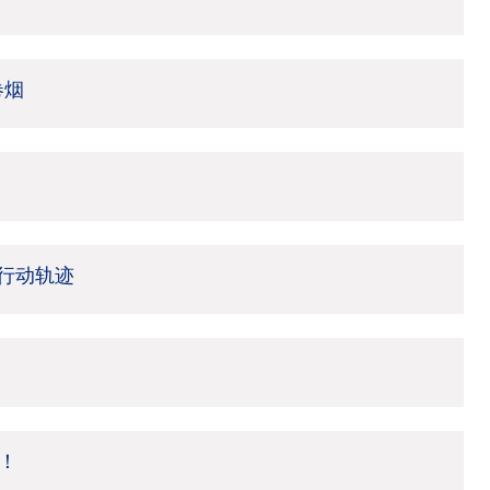
卷烟
行动轨迹
！