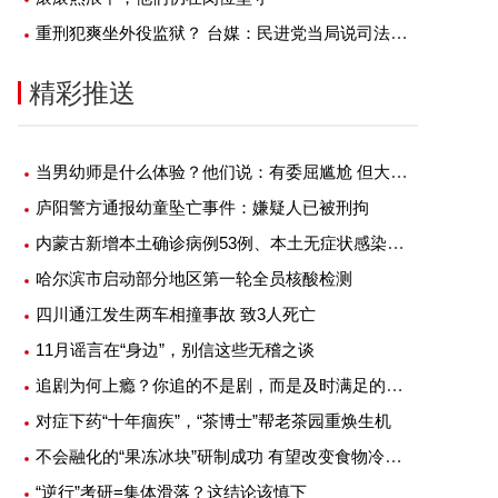
重刑犯爽坐外役监狱？ 台媒：民进党当局说司法改革就要做到
精彩推送
当男幼师是什么体验？他们说：有委屈尴尬 但大部分是幸福
庐阳警方通报幼童坠亡事件：嫌疑人已被刑拘
内蒙古新增本土确诊病例53例、本土无症状感染者1例
哈尔滨市启动部分地区第一轮全员核酸检测
四川通江发生两车相撞事故 致3人死亡
11月谣言在“身边”，别信这些无稽之谈
追剧为何上瘾？你追的不是剧，而是及时满足的快感
对症下药“十年痼疾”，“茶博士”帮老茶园重焕生机
不会融化的“果冻冰块”研制成功 有望改变食物冷藏方式
“逆行”考研=集体滑落？这结论该慎下