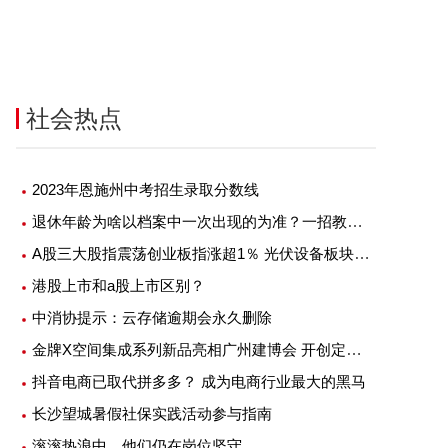
社会热点
2023年恩施州中考招生录取分数线
退休年龄为啥以档案中一次出现的为准？一招教你解决年龄不符问题
A股三大股指震荡创业板指涨超1％ 光伏设备板块领涨
港股上市和a股上市区别？
中消协提示：云存储逾期会永久删除
金牌X空间集成系列新品亮相广州建博会 开创定制家居新物种
抖音电商已取代拼多多？ 成为电商行业最大的黑马
长沙望城暑假社保实践活动参与指南
滚滚热浪中，他们仍在岗位坚守