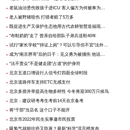
老鼠油治烫伤致孩子进ICU 害人偏方为何被奉为灵丹妙药
老人被野猪咬伤 打猎者赔了5万多
既促进生产又保护生态他用古代农耕智慧造福现代农业
“布鞋奶奶”走了 曾亲自给部队子弟兵送鞋40年
试行“家长学校”“持证上岗”？可以引导但不宜“法外加槛”
成为“南京胖哥”后的日子：见义勇为被捅伤 他说不后悔
“法不责众”不是健走团“占道”的护身符
北京五道口增设行人信号灯四面全绿时段
北京道路停车支持ETC无感支付
北京多措并举提高生物多样性 今冬将迎300万只候鸟
北京：建议研考考生考前14天在京备考
将“干部”当店名 这个口子不能开
北京市2022年民生实事邀市民投票
吸氢气就能抗癌又防衰？最新“科学”流言榜发布