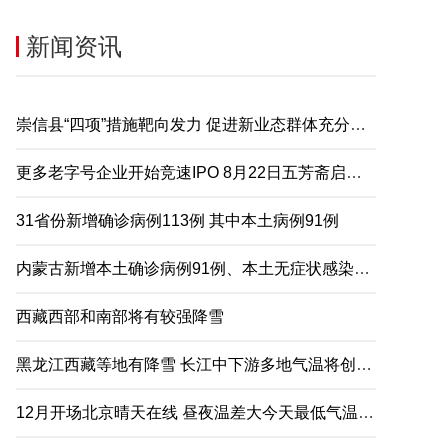
新闻资讯
崇信县“四项”措施靶向发力 促进新业态群体充分就业
更多老字号企业开始竞速IPO 8月22日五芳斋启动申购
31省份新增确诊病例113例 其中本土病例91例
内蒙古新增本土确诊病例91例、本土无症状感染者2例
西藏西部和南部将有较强降雪
黑龙江西藏等地有降雪 长江中下游多地气温将创下半年来新低
12月开场北京晴天在线 昼夜温差大今天最低气温仅-5℃