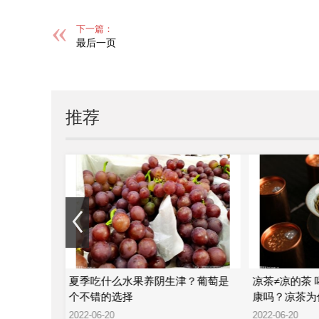
下一篇：
最后一页
推荐
—陈氏滴水
夏季吃什么水果养阴生津？葡萄是
凉茶≠凉的茶
个不错的选择
康吗？凉茶为
2022-06-20
2022-06-20