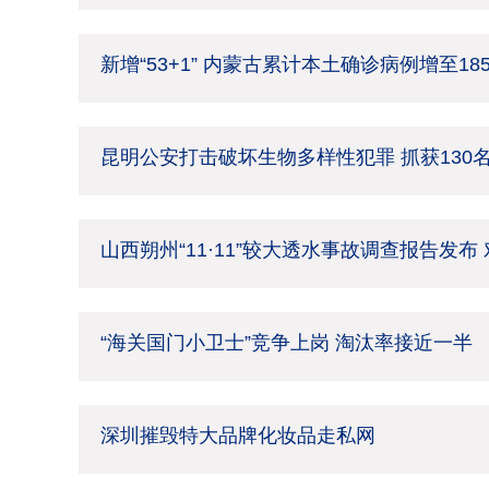
新增“53+1” 内蒙古累计本土确诊病例增至18
昆明公安打击破坏生物多样性犯罪 抓获130
山西朔州“11·11”较大透水事故调查报告发布
“海关国门小卫士”竞争上岗 淘汰率接近一半
深圳摧毁特大品牌化妆品走私网