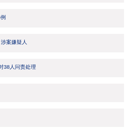
5例
名涉案嫌疑人
 对38人问责处理