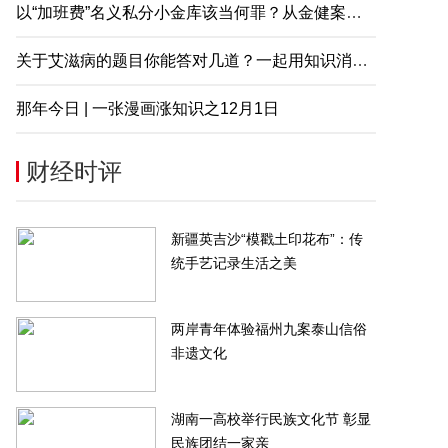
以“加班费”名义私分小金库该当何罪？从金健案说起
关于艾滋病的题目你能答对几道？一起用知识消除误解
那年今日 | 一张漫画涨知识之12月1日
财经时评
新疆英吉沙“模戳土印花布”：传
统手艺记录生活之美
两岸青年体验福州九案泰山信俗
非遗文化
服务：拟收购佳源服务73.56%
金茂物管4.5亿元收购首置物业服
权框架协议终止
公司100%股权
湖南一高校举行民族文化节 彰显
民族团结一家亲
-06-20
2022-06-20