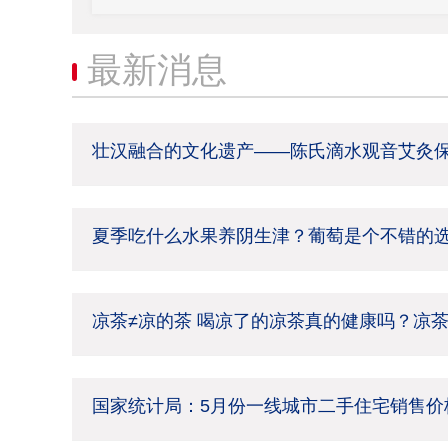
最新消息
壮汉融合的文化遗产——陈氏滴水观音艾灸
夏季吃什么水果养阴生津？葡萄是个不错的
凉茶≠凉的茶 喝凉了的凉茶真的健康吗？凉
国家统计局：5月份一线城市二手住宅销售价格