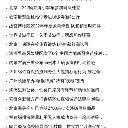
北京：242辆京牌小客车参加司法处置
云南磨憨边检站中老边境缴毒逾4公斤
故宫博物院2022年年票紧急停售 恢复销售时间将另行公告
世界艾滋病日：关于艾滋病，我想和你聊聊
北京：保障在校体育锻炼1小时获较高认可
满洲里高风险地区增至6个 中国内地新冠疫苗接种超25亿剂次
内蒙古满洲里公布55例本土确诊病例行动轨迹
四川绵竹首次拍摄到野生大熊猫标记行为 划定领地或吸引异性
广州长隆举办“猿猴特展” 稀有“夜猴”首秀
满洲里对公路、铁路口岸所有环节和场地加强闭环管理
安徽合肥警方严打食药环知森领域违法犯罪 侦破重特大案件14起
北京海关今年已查获2700余批次涉嫌侵权商品
福建福州海警局利用无人机成功查获一起非法采矿案
陕西83所高校辅导员“比技能、拼实力” “以赛促学”提升专业素质