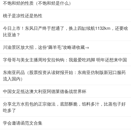
不饱和烃的性质（不饱和烃是什么）
桃子是凉性还是热性
今日上市！东风日产终于想通了，换上四缸续航1132km，还要啥
比亚迪？
川渝景区放大招，这份“薅羊毛”攻略请收藏→
字母哥与美女主播周玲安拉钩钩：我最爱吃鸡脚 明年还想来中国
东南亚药品（股票投资从读财报开始：东南亚仿制版新冠口服药
流入国内）
中国女足抵达澳大利亚阿德莱德备战世界杯
分享北方水煎包的正宗做法，底部酥脆，馅料多汁，比蒸包子好
吃多了
学会邀请函范文合集