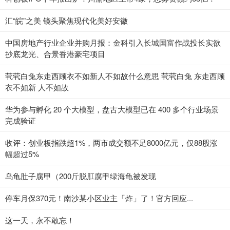
汇“皖”之美 镜头聚焦现代化美好安徽
中国房地产行业企业并购月报：金科引入长城国富作战投长实欲
抄底龙光、合景香港豪宅项目
茕茕白兔东走西顾衣不如新人不如故什么意思 茕茕白兔 东走西顾
衣不如新 人不如故
华为参与孵化 20 个大模型，盘古大模型已在 400 多个行业场景
完成验证
收评：创业板指跌超1%，两市成交额不足8000亿元，仅88股涨
幅超过5%
乌龟肚子腐甲（200斤脱肛腐甲绿海龟被发现
停车月保370元！南沙某小区业主「炸」了！官方回应...
这一天，永不敢忘！