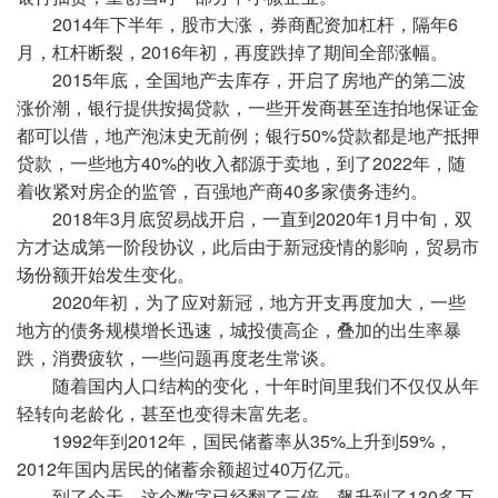
2014年下半年，股市大涨，券商配资加杠杆，隔年6
月，杠杆断裂，2016年初，再度跌掉了期间全部涨幅。
2015年底，全国地产去库存，开启了房地产的第二波
涨价潮，银行提供按揭贷款，一些开发商甚至连拍地保证金
都可以借，地产泡沫史无前例；银行50%贷款都是地产抵押
贷款，一些地方40%的收入都源于卖地，到了2022年，随
着收紧对房企的监管，百强地产商40多家债务违约。
2018年3月底贸易战开启，一直到2020年1月中旬，双
方才达成第一阶段协议，此后由于新冠疫情的影响，贸易市
场份额开始发生变化。
2020年初，为了应对新冠，地方开支再度加大，一些
地方的债务规模增长迅速，城投债高企，叠加的出生率暴
跌，消费疲软，一些问题再度老生常谈。
随着国内人口结构的变化，十年时间里我们不仅仅从年
轻转向老龄化，甚至也变得未富先老。
1992年到2012年，国民储蓄率从35%上升到59%，
2012年国内居民的储蓄余额超过40万亿元。
到了今天，这个数字已经翻了三倍，飙升到了130多万