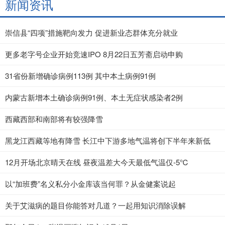
新闻资讯
崇信县“四项”措施靶向发力 促进新业态群体充分就业
更多老字号企业开始竞速IPO 8月22日五芳斋启动申购
31省份新增确诊病例113例 其中本土病例91例
内蒙古新增本土确诊病例91例、本土无症状感染者2例
西藏西部和南部将有较强降雪
黑龙江西藏等地有降雪 长江中下游多地气温将创下半年来新低
12月开场北京晴天在线 昼夜温差大今天最低气温仅-5℃
以“加班费”名义私分小金库该当何罪？从金健案说起
关于艾滋病的题目你能答对几道？一起用知识消除误解