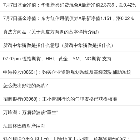
7月7日基金净值：华夏新兴消费混合A最新净值2.3736，跌0.42%
7月7日基金净值：东方红信用债债券A最新净值1.151，涨0.02%
真皮方向盘（关于真皮方向盘的基本详情介绍）
所谓中华骄傲是指什么意思（所谓中华骄傲是指什么）
07.07pm 恆指期貨、HHI、黃金、YM、NQ期貨 支持
申港控股(08631)：购买企业资源规划系统及高级驾驶辅助系统
怎么做出好吃的鸡爪?
招商银行(03968)：王小青副行长的任职资格已获得核准
万峰湖：万顷碧波获“重生”
法国杯巴黎对摩纳哥
科创板IPO半年报出炉！川渝地区上市4家，总募资额约68亿！