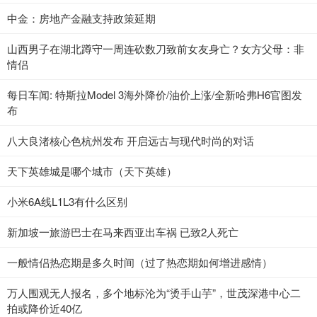
中金：房地产金融支持政策延期
山西男子在湖北蹲守一周连砍数刀致前女友身亡？女方父母：非
情侣
每日车闻: 特斯拉Model 3海外降价/油价上涨/全新哈弗H6官图发
布
八大良渚核心色杭州发布 开启远古与现代时尚的对话
天下英雄城是哪个城市（天下英雄）
小米6A线L1L3有什么区别
新加坡一旅游巴士在马来西亚出车祸 已致2人死亡
一般情侣热恋期是多久时间（过了热恋期如何增进感情）
万人围观无人报名，多个地标沦为“烫手山芋”，世茂深港中心二
拍或降价近40亿