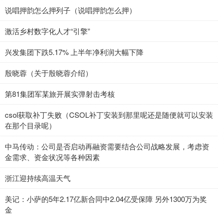
说唱押韵怎么押列子（说唱押韵怎么押）
激活乡村数字化人才“引擎”
兴发集团下跌5.17% 上半年净利润大幅下降
殷晓蓉（关于殷晓蓉介绍）
第81集团军某旅开展实弹射击考核
csol获取补丁失败（CSOL补丁安装到那里呢还是随便就可以安装
在那个目录呢）
中马传动：公司是否启动再融资需要结合公司战略发展，考虑资
金需求、资金状况等各种因素
浙江迎持续高温天气
美记：小萨的5年2.17亿新合同中2.04亿受保障 另外1300万为奖
金