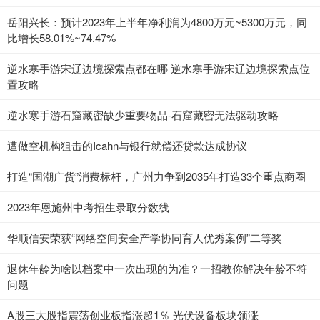
岳阳兴长：预计2023年上半年净利润为4800万元~5300万元，同
比增长58.01%~74.47%
逆水寒手游宋辽边境探索点都在哪 逆水寒手游宋辽边境探索点位
置攻略
逆水寒手游石窟藏密缺少重要物品-石窟藏密无法驱动攻略
遭做空机构狙击的Icahn与银行就偿还贷款达成协议
打造“国潮广货”消费标杆，广州力争到2035年打造33个重点商圈
2023年恩施州中考招生录取分数线
华顺信安荣获“网络空间安全产学协同育人优秀案例”二等奖
退休年龄为啥以档案中一次出现的为准？一招教你解决年龄不符
问题
A股三大股指震荡创业板指涨超1％ 光伏设备板块领涨