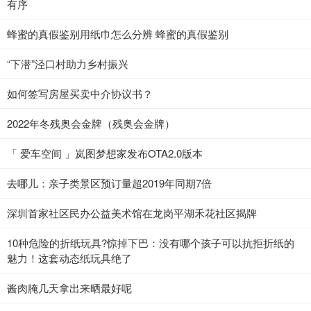
有序
蜂蜜的真假鉴别用纸巾怎么分辨 蜂蜜的真假鉴别
“下潜”泾口村助力乡村振兴
如何签写房屋买卖中介协议书？
2022年冬残奥会金牌（残奥会金牌）
「 爱车空间 」岚图梦想家发布OTA2.0版本
去哪儿：亲子类景区预订量超2019年同期7倍
深圳首家社区民办公益美术馆在龙岗平湖禾花社区揭牌
10种危险的折纸玩具?惊掉下巴：没有哪个孩子可以抗拒折纸的
魅力！这套动态纸玩具绝了
酱肉腌几天拿出来晒最好呢