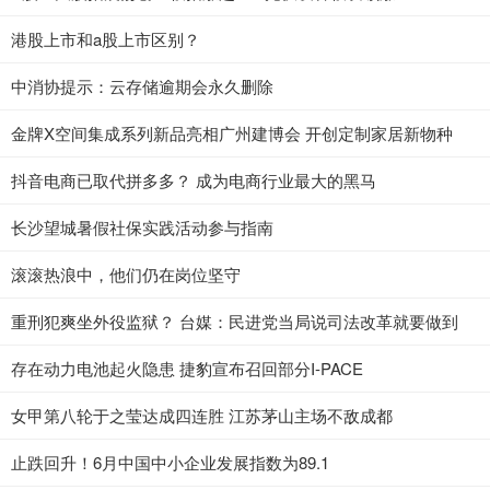
港股上市和a股上市区别？
中消协提示：云存储逾期会永久删除
金牌X空间集成系列新品亮相广州建博会 开创定制家居新物种
抖音电商已取代拼多多？ 成为电商行业最大的黑马
长沙望城暑假社保实践活动参与指南
滚滚热浪中，他们仍在岗位坚守
重刑犯爽坐外役监狱？ 台媒：民进党当局说司法改革就要做到
存在动力电池起火隐患 捷豹宣布召回部分I-PACE
女甲第八轮于之莹达成四连胜 江苏茅山主场不敌成都
止跌回升！6月中国中小企业发展指数为89.1