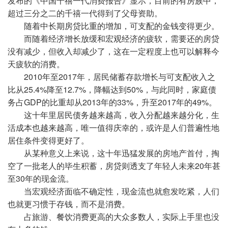
发布的《中国千禧一代消费报告》显示，目前的有房族中，
超过三分之二的千禧一代得到了父母资助。
随着中长期房贷比重的增加，可支配的金钱变得更少。
而随着经济增长放缓和宏观经济的疲软，需要还的房贷
没有减少，但收入却减少了，这在一定程度上也可以解释今
天疲软的消费。
2010年至2017年，居民储蓄存款增长与可支配收入之
比从25.4%降至12.7%，降幅达到50%，与此同时，家庭债
务占GDP的比重却从2013年的33%，升至2017年的49%。
这十年里居民债务越来越高，收入分配越来越分化，生
活成本也越来越高，唯一值得庆幸的，或许是人们普遍性地
居住条件变得更好了。
从某种意义上来说，这十年迅猛发展的房地产首付，掏
空了一批老人的毕生积蓄，房贷则透支了年轻人未来20年甚
至30年的现金流。
当宏观经济面临不确定性，现金流也就愈发吃紧，人们
也就更习惯于存钱，而不是消费。
占旅游、餐饮消费更高的大众多数人，实际上手里也没