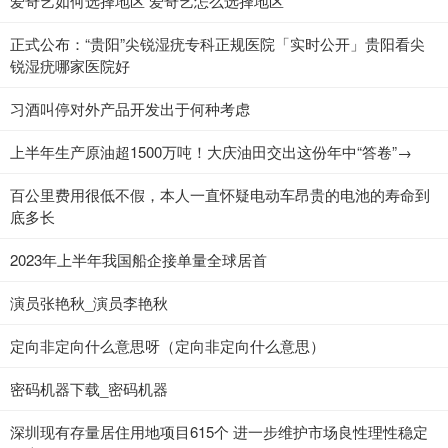
爱奇艺如何选择地区 爱奇艺怎么选择地区
正式公布：“贵阳”尖锐湿疣专科正规医院「实时公开」贵阳看尖
锐湿疣哪家医院好
​习酒叫停对外产品开发出于何种考虑
上半年生产原油超1500万吨！大庆油田交出这份年中“答卷”→
百公里费用很低不假，本人一直怀疑电动车昂贵的电池的寿命到
底多长
2023年上半年我国船企接单量全球居首
演员张艳秋_演员李艳秋
定向非定向什么意思呀（定向非定向什么意思）
密码机器下载_密码机器
深圳现有存量居住用地项目615个 进一步维护市场良性理性稳定