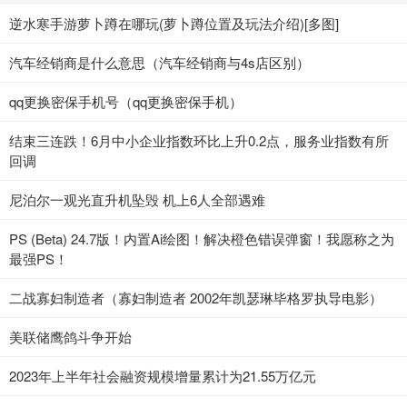
逆水寒手游萝卜蹲在哪玩(萝卜蹲位置及玩法介绍)[多图]
汽车经销商是什么意思（汽车经销商与4s店区别）
qq更换密保手机号（qq更换密保手机）
结束三连跌！6月中小企业指数环比上升0.2点，服务业指数有所
回调
尼泊尔一观光直升机坠毁 机上6人全部遇难
PS (Beta) 24.7版！内置Ai绘图！解决橙色错误弹窗！我愿称之为
最强PS！
二战寡妇制造者（寡妇制造者 2002年凯瑟琳毕格罗执导电影）
美联储鹰鸽斗争开始
2023年上半年社会融资规模增量累计为21.55万亿元