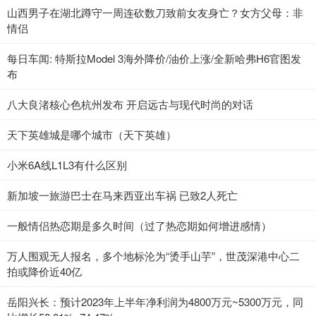
山西男子在湖北蹲守一周连砍数刀致前女友身亡？女方父母：非
情侣
每日车闻: 特斯拉Model 3海外降价/油价上涨/全新哈弗H6官图发
布
八大良渚核心色杭州发布 开启远古与现代时尚的对话
天下英雄城是哪个城市（天下英雄）
小米6A线L1L3有什么区别
新加坡一旅游巴士在马来西亚出车祸 已致2人死亡
一般情侣热恋期是多久时间（过了热恋期如何增进感情）
万人围观无人报名，多个地标沦为“烫手山芋”，世茂深港中心二
拍或降价近40亿
岳阳兴长：预计2023年上半年净利润为4800万元~5300万元，同