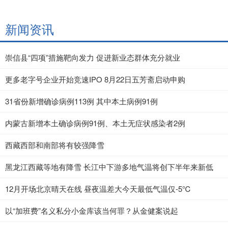
新闻资讯
崇信县“四项”措施靶向发力 促进新业态群体充分就业
更多老字号企业开始竞速IPO 8月22日五芳斋启动申购
31省份新增确诊病例113例 其中本土病例91例
内蒙古新增本土确诊病例91例、本土无症状感染者2例
西藏西部和南部将有较强降雪
黑龙江西藏等地有降雪 长江中下游多地气温将创下半年来新低
12月开场北京晴天在线 昼夜温差大今天最低气温仅-5℃
以“加班费”名义私分小金库该当何罪？从金健案说起