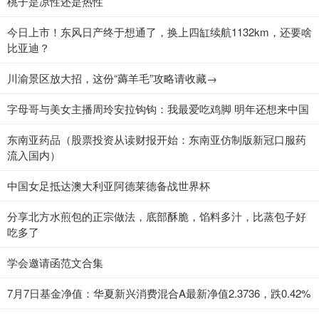
桃子是凉性还是热性
今日上市！东风日产终于想通了，换上四缸续航1132km，还要啥
比亚迪？
川渝景区放大招，这份“薅羊毛”攻略请收藏→
字母哥与美女主播周玲安拉钩钩：我最爱吃鸡脚 明年还想来中国
东南亚药品（股票投资从读财报开始：东南亚仿制版新冠口服药
流入国内）
中国女足抵达澳大利亚阿德莱德备战世界杯
分享北方水煎包的正宗做法，底部酥脆，馅料多汁，比蒸包子好
吃多了
学会邀请函范文合集
7月7日基金净值：华夏新兴消费混合A最新净值2.3736，跌0.42%