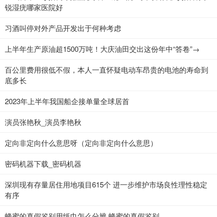
锐湿疣哪家医院好
​习酒叫停对外产品开发出于何种考虑
上半年生产原油超1500万吨！大庆油田交出这份年中“答卷”→
百公里费用很低不假，本人一直怀疑电动车昂贵的电池的寿命到
底多长
2023年上半年我国船企接单量全球居首
演员张艳秋_演员李艳秋
定向非定向什么意思呀（定向非定向什么意思）
密码机器下载_密码机器
深圳现有存量居住用地项目615个 进一步维护市场良性理性稳定
有序
蜂蜜的真假鉴别用纸巾怎么分辨 蜂蜜的真假鉴别