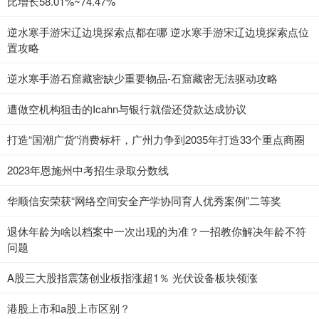
比增长58.01%~74.47%
逆水寒手游宋辽边境探索点都在哪 逆水寒手游宋辽边境探索点位
置攻略
逆水寒手游石窟藏密缺少重要物品-石窟藏密无法驱动攻略
遭做空机构狙击的Icahn与银行就偿还贷款达成协议
打造“国潮广货”消费标杆，广州力争到2035年打造33个重点商圈
2023年恩施州中考招生录取分数线
华顺信安荣获“网络空间安全产学协同育人优秀案例”二等奖
退休年龄为啥以档案中一次出现的为准？一招教你解决年龄不符
问题
A股三大股指震荡创业板指涨超1％ 光伏设备板块领涨
港股上市和a股上市区别？