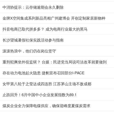
中消协提示：云存储逾期会永久删除
金牌X空间集成系列新品亮相广州建博会 开创定制家居新物种
抖音电商已取代拼多多？ 成为电商行业最大的黑马
长沙望城暑假社保实践活动参与指南
滚滚热浪中，他们仍在岗位坚守
重刑犯爽坐外役监狱？ 台媒：民进党当局说司法改革就要做到
存在动力电池起火隐患 捷豹宣布召回部分I-PACE
女甲第八轮于之莹达成四连胜 江苏茅山主场不敌成都
止跌回升！6月中国中小企业发展指数为89.1
煤炭企业全力保障电煤供应，确保迎峰度夏煤炭需求