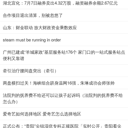
湖北宜化：7月7日融券卖出4.32万股，融资融券余额2.67亿元
合作项目退出清算，别被忽悠了
山东：财金联动 放大财政资金乘数效应
steam must be running in order
广州已建成“羊城家政”基层服务站176个 家门口的一站式服务站点
便利又靠谱
牵引治疗腰间盘突出（牵引）
两盘横扫过关！海峡组合跻身温网16强，朱琳成功会师张帅
法院判的抚养费不给还可以让孩子起诉吗（法院判的抚养费不给
怎么办）
爱奇艺如何选择地区 爱奇艺怎么选择地区
正式公布：“贵阳”尖锐湿疣专科正规医院「实时公开」贵阳看尖