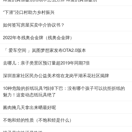
“下潜”泾口村助力乡村振兴
如何签写房屋买卖中介协议书？
2022年冬残奥会金牌（残奥会金牌）
「 爱车空间 」岚图梦想家发布OTA2.0版本
去哪儿：亲子类景区预订量超2019年同期7倍
深圳首家社区民办公益美术馆在龙岗平湖禾花社区揭牌
10种危险的折纸玩具?惊掉下巴：没有哪个孩子可以抗拒折纸的
魅力！这套动态纸玩具绝了
酱肉腌几天拿出来晒最好呢
不饱和烃的性质（不饱和烃是什么）