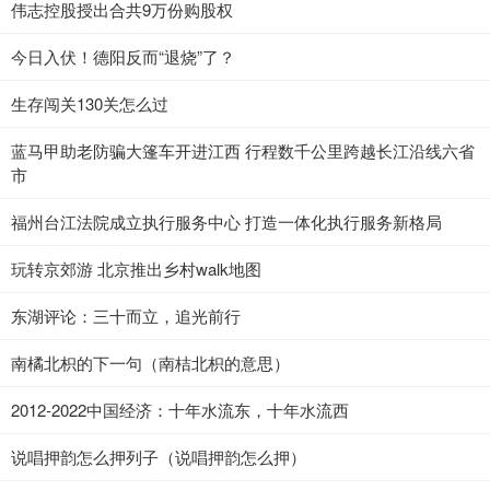
伟志控股授出合共9万份购股权
今日入伏！德阳反而“退烧”了？
生存闯关130关怎么过
蓝马甲助老防骗大篷车开进江西 行程数千公里跨越长江沿线六省
市
福州台江法院成立执行服务中心 打造一体化执行服务新格局
玩转京郊游 北京推出乡村walk地图
东湖评论：三十而立，追光前行
南橘北枳的下一句（南桔北枳的意思）
2012-2022中国经济：十年水流东，十年水流西
说唱押韵怎么押列子（说唱押韵怎么押）