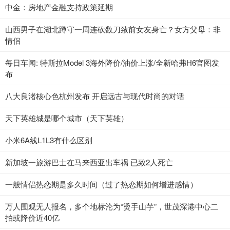
中金：房地产金融支持政策延期
山西男子在湖北蹲守一周连砍数刀致前女友身亡？女方父母：非
情侣
每日车闻: 特斯拉Model 3海外降价/油价上涨/全新哈弗H6官图发
布
八大良渚核心色杭州发布 开启远古与现代时尚的对话
天下英雄城是哪个城市（天下英雄）
小米6A线L1L3有什么区别
新加坡一旅游巴士在马来西亚出车祸 已致2人死亡
一般情侣热恋期是多久时间（过了热恋期如何增进感情）
万人围观无人报名，多个地标沦为“烫手山芋”，世茂深港中心二
拍或降价近40亿