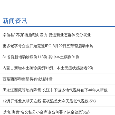
新闻资讯
崇信县“四项”措施靶向发力 促进新业态群体充分就业
更多老字号企业开始竞速IPO 8月22日五芳斋启动申购
31省份新增确诊病例113例 其中本土病例91例
内蒙古新增本土确诊病例91例、本土无症状感染者2例
西藏西部和南部将有较强降雪
黑龙江西藏等地有降雪 长江中下游多地气温将创下半年来新低
12月开场北京晴天在线 昼夜温差大今天最低气温仅-5℃
以“加班费”名义私分小金库该当何罪？从金健案说起