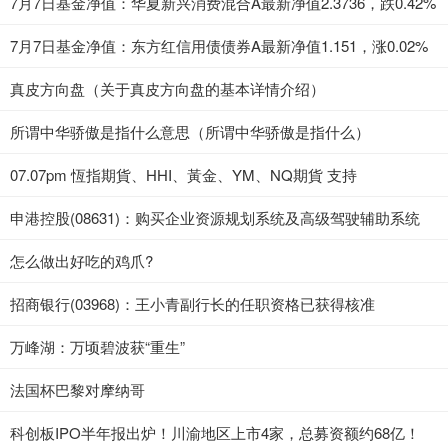
7月7日基金净值：华夏新兴消费混合A最新净值2.3736，跌0.42%
7月7日基金净值：东方红信用债债券A最新净值1.151，涨0.02%
真皮方向盘（关于真皮方向盘的基本详情介绍）
所谓中华骄傲是指什么意思（所谓中华骄傲是指什么）
07.07pm 恆指期貨、HHI、黃金、YM、NQ期貨 支持
申港控股(08631)：购买企业资源规划系统及高级驾驶辅助系统
怎么做出好吃的鸡爪?
招商银行(03968)：王小青副行长的任职资格已获得核准
万峰湖：万顷碧波获“重生”
法国杯巴黎对摩纳哥
科创板IPO半年报出炉！川渝地区上市4家，总募资额约68亿！