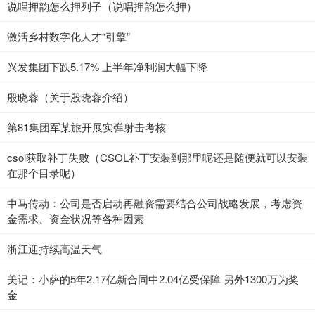
说唱押韵怎么押列子（说唱押韵怎么押）
激活乡村数字化人才“引擎”
兴发集团下跌5.17% 上半年净利润大幅下降
殷晓蓉（关于殷晓蓉介绍）
第81集团军某旅开展实弹射击考核
csol获取补丁失败（CSOL补丁安装到那里呢还是随便就可以安装
在那个目录呢）
中马传动：公司是否启动再融资需要结合公司战略发展，考虑资
金需求、资金状况等各种因素
浙江迎持续高温天气
美记：小萨的5年2.17亿新合同中2.04亿受保障 另外1300万为奖
金