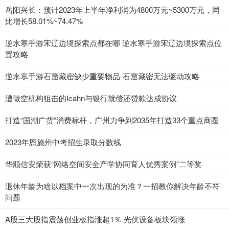
岳阳兴长：预计2023年上半年净利润为4800万元~5300万元，同
比增长58.01%~74.47%
逆水寒手游宋辽边境探索点都在哪 逆水寒手游宋辽边境探索点位
置攻略
逆水寒手游石窟藏密缺少重要物品-石窟藏密无法驱动攻略
遭做空机构狙击的Icahn与银行就偿还贷款达成协议
打造“国潮广货”消费标杆，广州力争到2035年打造33个重点商圈
2023年恩施州中考招生录取分数线
华顺信安荣获“网络空间安全产学协同育人优秀案例”二等奖
退休年龄为啥以档案中一次出现的为准？一招教你解决年龄不符
问题
A股三大股指震荡创业板指涨超1％ 光伏设备板块领涨