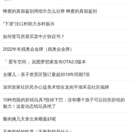
蜂蜜的真假鉴别用纸巾怎么分辨 蜂蜜的真假鉴别
“下潜”泾口村助力乡村振兴
如何签写房屋买卖中介协议书？
2022年冬残奥会金牌（残奥会金牌）
「 爱车空间 」岚图梦想家发布OTA2.0版本
去哪儿：亲子类景区预订量超2019年同期7倍
深圳首家社区民办公益美术馆在龙岗平湖禾花社区揭牌
10种危险的折纸玩具?惊掉下巴：没有哪个孩子可以抗拒折纸的
魅力！这套动态纸玩具绝了
酱肉腌几天拿出来晒最好呢
不饱和烃的性质（不饱和烃是什么）