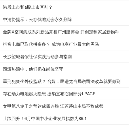
港股上市和a股上市区别？
中消协提示：云存储逾期会永久删除
金牌X空间集成系列新品亮相广州建博会 开创定制家居新物种
抖音电商已取代拼多多？ 成为电商行业最大的黑马
长沙望城暑假社保实践活动参与指南
滚滚热浪中，他们仍在岗位坚守
重刑犯爽坐外役监狱？ 台媒：民进党当局说司法改革就要做到
存在动力电池起火隐患 捷豹宣布召回部分I-PACE
女甲第八轮于之莹达成四连胜 江苏茅山主场不敌成都
止跌回升！6月中国中小企业发展指数为89.1