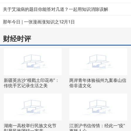
关于艾滋病的题目你能答对几道？一起用知识消除误解
那年今日 | 一张漫画涨知识之12月1日
财经时评
新疆英吉沙“模戳土印花布”：
两岸青年体验福州九案泰山信
传统手艺记录生活之美
俗非遗文化
湖南一高校举行民族文化节
江浙沪书信传情：经此一“疫”
彰显民族团结一家亲
更抚人心