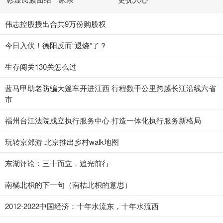
伟志控股授出合共9万份购股权
今日入伏！德阳反而“退烧”了？
生存闯关130关怎么过
蓝马甲助老防骗大篷车开进江西 行程数千公里跨越长江沿线六省
市
福州台江法院成立执行服务中心 打造一体化执行服务新格局
玩转京郊游 北京推出乡村walk地图
东湖评论：三十而立，追光前行
南橘北枳的下一句（南桔北枳的意思）
2012-2022中国经济：十年水流东，十年水流西