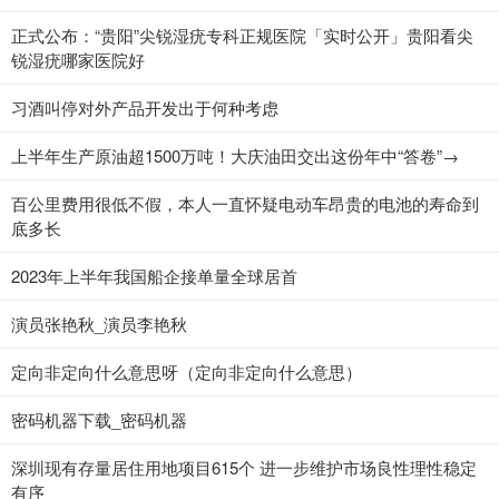
正式公布：“贵阳”尖锐湿疣专科正规医院「实时公开」贵阳看尖
锐湿疣哪家医院好
​习酒叫停对外产品开发出于何种考虑
上半年生产原油超1500万吨！大庆油田交出这份年中“答卷”→
百公里费用很低不假，本人一直怀疑电动车昂贵的电池的寿命到
底多长
2023年上半年我国船企接单量全球居首
演员张艳秋_演员李艳秋
定向非定向什么意思呀（定向非定向什么意思）
密码机器下载_密码机器
深圳现有存量居住用地项目615个 进一步维护市场良性理性稳定
有序