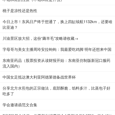
桃子是凉性还是热性
今日上市！东风日产终于想通了，换上四缸续航1132km，还要啥
比亚迪？
川渝景区放大招，这份“薅羊毛”攻略请收藏→
字母哥与美女主播周玲安拉钩钩：我最爱吃鸡脚 明年还想来中国
东南亚药品（股票投资从读财报开始：东南亚仿制版新冠口服药
流入国内）
中国女足抵达澳大利亚阿德莱德备战世界杯
分享北方水煎包的正宗做法，底部酥脆，馅料多汁，比蒸包子好
吃多了
学会邀请函范文合集